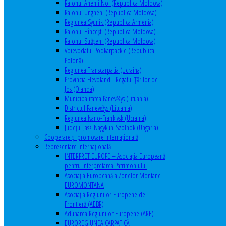
Raionul Anenii Noi (Republica Moldova)
Raionul Ungheni (Republica Moldova)
Regiunea Syunik (Republica Armenia)
Raionul Hîncești (Republica Moldova)
Raionul Străşeni (Republica Moldova)
Voievodatul Podkarpackie (Republica
Polonă)
Regiunea Transcarpatia (Ucraina)
Provincia Flevoland - Regatul Ţărilor de
Jos (Olanda)
Municipalitatea Panevėžys (Lituania)
Districtul Panevėžys (Lituania)
Regiunea Ivano-Frankivsk (Ucraina)
Judeţul Jasz-Nagykun-Szolnok (Ungaria)
Cooperare şi promovare internaţională
Reprezentare internaţională
INTERPRET EUROPE – Asociația Europeană
pentru Interpretarea Patrimoniului
Asociația Europeană a Zonelor Montane -
EUROMONTANA
Asociația Regiunilor Europene de
Frontieră (AEBR)
Adunarea Regiunilor Europene (ARE)
EUROREGIUNEA CARPATICĂ