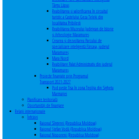
Târgu Lăpuș
Reabilitarea și valorificarea în circuitul
turistic a Castelului Geza Teleki din
localitatea Pribilești
Reabilitarea Muzeului Județean de Istorie
și Arheologie Maramureș
Crearea și dezvoltarea Parcului de
specializare inteligentă Fărcașa, județul
Maramureș
Mara Nord
Reabilitare Palat Administrativ din județul
Maramureș
Proiecte finanțate prin Programul
Transport 2021-2027
Pod peste Tisa în zona Teplița din Sighetu
Marmației
Planificare teritorială
Oportunităţi de finanţare
Relaţii internaţionale
Înfrăţiri
Raionul Sîngerei (Republica Moldova)
Raionul Ștefan Vodă (Republica Moldova)
Raionul Nisporeni (Republica Moldova)