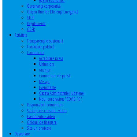
Agenţi economici
Guvernanță corporativă
Ghişeu Unic de Eficienţă Energetică
ATOP
Regulamente
GDPR
Activitate
Transparenţă decizională
Consultare publică
Comunicare
Acreditare presă
Ultimă oră
Anunţuri
Comunicate de presă
Mesaje
Evenimente
Gazeta Administraţiei Judeţene
Noul coronavirus "COVID-19"
Responsabili comunicare
Şedinţe de consiliu - video
Evenimente - video
Ghiduri de finanţare
Site-uri proiecte
Dezvoltare