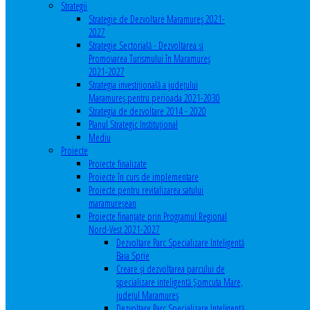
Strategii
Strategie de Dezvoltare Maramureș 2021-
2027
Strategie Sectorială - Dezvoltarea și
Promovarea Turismului în Maramureș
2021-2027
Strategia investiţională a județului
Maramureș pentru perioada 2021-2030
Strategia de dezvoltare 2014 - 2020
Planul Strategic Instituţional
Mediu
Proiecte
Proiecte finalizate
Proiecte în curs de implementare
Proiecte pentru revitalizarea satului
maramureşean
Proiecte finanțate prin Programul Regional
Nord-Vest 2021-2027
Dezvoltare Parc Specializare Inteligentă
Baia Sprie
Creare și dezvoltarea parcului de
specializare inteligentă Șomcuta Mare,
județul Maramureș
Dezvoltare Parc Specializare Inteligentă