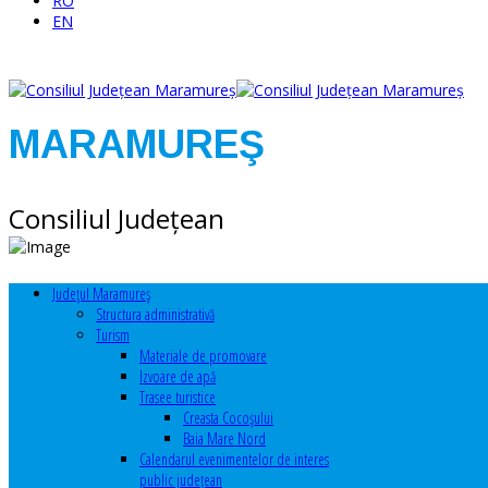
RO
EN
MARAMUREŞ
Consiliul Judeţean
Judeţul Maramureş
Structura administrativă
Turism
Materiale de promovare
Izvoare de apă
Trasee turistice
Creasta Cocoșului
Baia Mare Nord
Calendarul evenimentelor de interes
public judeţean