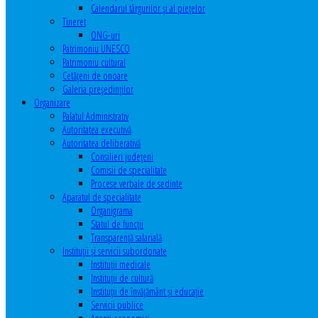
Calendarul târgurilor şi al pieţelor
Tineret
ONG-uri
Patrimoniu UNESCO
Patrimoniu cultural
Cetăţeni de onoare
Galeria președinților
Organizare
Palatul Administrativ
Autoritatea executivă
Autoritatea deliberativă
Consilieri judeţeni
Comisii de specialitate
Procese verbale de sedinte
Aparatul de specialitate
Organigrama
Statul de funcții
Transparență salarială
Instituţii şi servicii subordonate
Instituţii medicale
Instituţii de cultură
Instituţii de învăţământ şi educaţie
Servicii publice