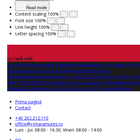
Read mode
Content scaling
100
%
Font size
100
%
Line height
100
%
Letter spacing
100
%
ULTIMĂ ORĂ
Lucrări de montare grinzi prefabricate la obiectivul de investitie PAS
Programul pentru școli al României an școlar 2024-2025
Cărțile de identitate electronice și simple, disponibile din 10 iunie și în
ANUNŢ IMPORTANT! Consiliul Județean Maramureș își desfășoară activi
Numărul 262 al revistei de cultură "Nord Literar" își așteaptă cititorii
Prima pagină
Contact
+40 262.212.110
office@cjmaramures.ro
Luni - Joi: 08:00 - 16.30; Vineri: 08:00 - 14:00