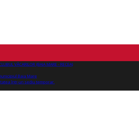
AJ CLUBUL VĂCARILOR (BAIA MARE - RECEA)
 municipiul Baia Mare
tatea într-un sediu temporar.