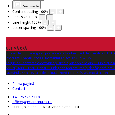
Read mode
Content scaling
100
%
Font size
100
%
Line height
100
%
Letter spacing
100
%
ULTIMĂ ORĂ
Lucrări de montare grinzi prefabricate la obiectivul de investitie PAS
Programul pentru școli al României an școlar 2024-2025
Cărțile de identitate electronice și simple, disponibile din 10 iunie și în
ANUNŢ IMPORTANT! Consiliul Județean Maramureș își desfășoară activi
Numărul 262 al revistei de cultură "Nord Literar" își așteaptă cititorii
Prima pagină
Contact
+40 262.212.110
office@cjmaramures.ro
Luni - Joi: 08:00 - 16.30; Vineri: 08:00 - 14:00