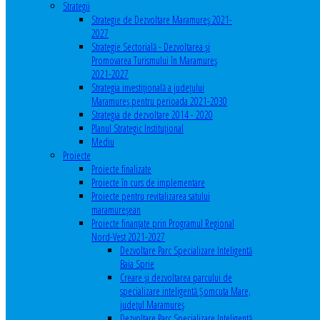
Strategii
Strategie de Dezvoltare Maramureș 2021-
2027
Strategie Sectorială - Dezvoltarea și
Promovarea Turismului în Maramureș
2021-2027
Strategia investiţională a județului
Maramureș pentru perioada 2021-2030
Strategia de dezvoltare 2014 - 2020
Planul Strategic Instituţional
Mediu
Proiecte
Proiecte finalizate
Proiecte în curs de implementare
Proiecte pentru revitalizarea satului
maramureşean
Proiecte finanțate prin Programul Regional
Nord-Vest 2021-2027
Dezvoltare Parc Specializare Inteligentă
Baia Sprie
Creare și dezvoltarea parcului de
specializare inteligentă Șomcuta Mare,
județul Maramureș
Dezvoltare Parc Specializare Inteligentă