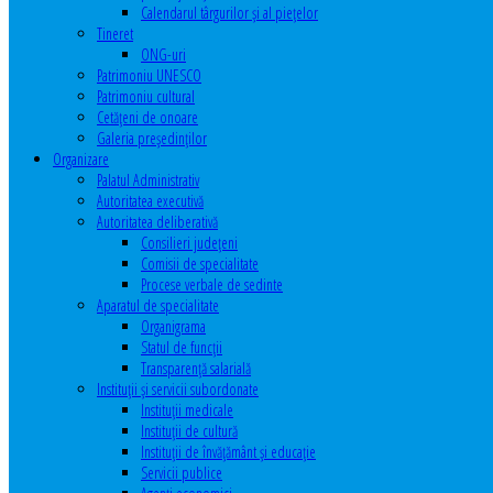
Calendarul târgurilor şi al pieţelor
Tineret
ONG-uri
Patrimoniu UNESCO
Patrimoniu cultural
Cetăţeni de onoare
Galeria președinților
Organizare
Palatul Administrativ
Autoritatea executivă
Autoritatea deliberativă
Consilieri judeţeni
Comisii de specialitate
Procese verbale de sedinte
Aparatul de specialitate
Organigrama
Statul de funcții
Transparență salarială
Instituţii şi servicii subordonate
Instituţii medicale
Instituţii de cultură
Instituţii de învăţământ şi educaţie
Servicii publice