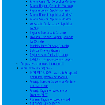
Raionul Anenii Noi (Republica Moldova)
Raionul Ungheni (Republica Moldova)
Regiunea Syunik (Republica Armenia)
Raionul Hîncești (Republica Moldova)
Raionul Străşeni (Republica Moldova)
Voievodatul Podkarpackie (Republica
Polonă)
Regiunea Transcarpatia (Ucraina)
Provincia Flevoland - Regatul Ţărilor de
Jos (Olanda)
Municipalitatea Panevėžys (Lituania)
Districtul Panevėžys (Lituania)
Regiunea Ivano-Frankivsk (Ucraina)
Judeţul Jasz-Nagykun-Szolnok (Ungaria)
Cooperare şi promovare internaţională
Reprezentare internaţională
INTERPRET EUROPE – Asociația Europeană
pentru Interpretarea Patrimoniului
Asociația Europeană a Zonelor Montane -
EUROMONTANA
Asociația Regiunilor Europene de
Frontieră (AEBR)
Adunarea Regiunilor Europene (ARE)
EUROREGIUNEA CARPATICĂ