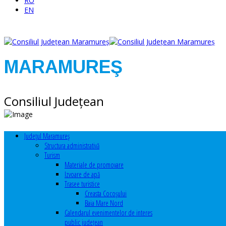
RO
EN
MARAMUREŞ
Consiliul Judeţean
Judeţul Maramureş
Structura administrativă
Turism
Materiale de promovare
Izvoare de apă
Trasee turistice
Creasta Cocoșului
Baia Mare Nord
Calendarul evenimentelor de interes
public judeţean