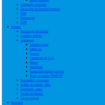
Agenţi economici
Guvernanță corporativă
Ghişeu Unic de Eficienţă Energetică
ATOP
Regulamente
GDPR
Activitate
Transparenţă decizională
Consultare publică
Comunicare
Acreditare presă
Ultimă oră
Anunţuri
Comunicate de presă
Mesaje
Evenimente
Gazeta Administraţiei Judeţene
Noul coronavirus "COVID-19"
Responsabili comunicare
Şedinţe de consiliu - video
Evenimente - video
Ghiduri de finanţare
Site-uri proiecte
Dezvoltare