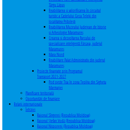
Târgu Lăpuș
Reabilitarea și valorificarea în circuitul
turistic a Castelului Geza Teleki din
localitatea Pribilești
Reabilitarea Muzeului Județean de Istorie
și Arheologie Maramureș
Crearea și dezvoltarea Parcului de
specializare inteligentă Fărcașa, județul
Maramureș
Mara Nord
Reabilitare Palat Administrativ din județul
Maramureș
Proiecte finanțate prin Programul
Transport 2021-2027
Pod peste Tisa în zona Teplița din Sighetu
Marmației
Planificare teritorială
Oportunităţi de finanţare
Relaţii internaţionale
Înfrăţiri
Raionul Sîngerei (Republica Moldova)
Raionul Ștefan Vodă (Republica Moldova)
Raionul Nisporeni (Republica Moldova)