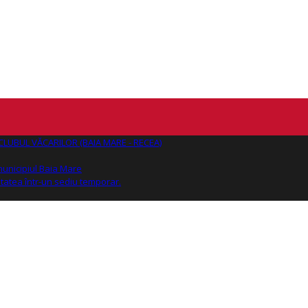
AJ CLUBUL VĂCARILOR (BAIA MARE - RECEA)
 municipiul Baia Mare
tatea într-un sediu temporar.