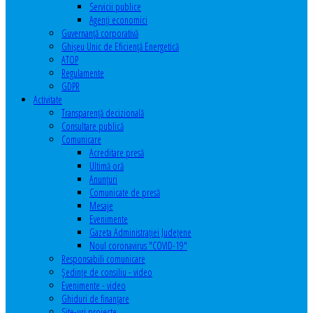
Servicii publice
Agenţi economici
Guvernanță corporativă
Ghişeu Unic de Eficienţă Energetică
ATOP
Regulamente
GDPR
Activitate
Transparenţă decizională
Consultare publică
Comunicare
Acreditare presă
Ultimă oră
Anunţuri
Comunicate de presă
Mesaje
Evenimente
Gazeta Administraţiei Judeţene
Noul coronavirus "COVID-19"
Responsabili comunicare
Şedinţe de consiliu - video
Evenimente - video
Ghiduri de finanţare
Site-uri proiecte