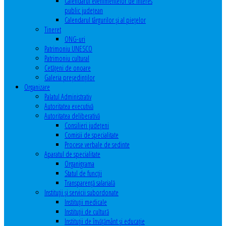
Calendarul evenimentelor de interes
public judeţean
Calendarul târgurilor şi al pieţelor
Tineret
ONG-uri
Patrimoniu UNESCO
Patrimoniu cultural
Cetăţeni de onoare
Galeria președinților
Organizare
Palatul Administrativ
Autoritatea executivă
Autoritatea deliberativă
Consilieri judeţeni
Comisii de specialitate
Procese verbale de sedinte
Aparatul de specialitate
Organigrama
Statul de funcții
Transparență salarială
Instituţii şi servicii subordonate
Instituţii medicale
Instituţii de cultură
Instituţii de învăţământ şi educaţie