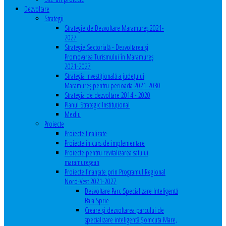
Dezvoltare
Strategii
Strategie de Dezvoltare Maramureș 2021-
2027
Strategie Sectorială - Dezvoltarea și
Promovarea Turismului în Maramureș
2021-2027
Strategia investiţională a județului
Maramureș pentru perioada 2021-2030
Strategia de dezvoltare 2014 - 2020
Planul Strategic Instituţional
Mediu
Proiecte
Proiecte finalizate
Proiecte în curs de implementare
Proiecte pentru revitalizarea satului
maramureşean
Proiecte finanțate prin Programul Regional
Nord-Vest 2021-2027
Dezvoltare Parc Specializare Inteligentă
Baia Sprie
Creare și dezvoltarea parcului de
specializare inteligentă Șomcuta Mare,