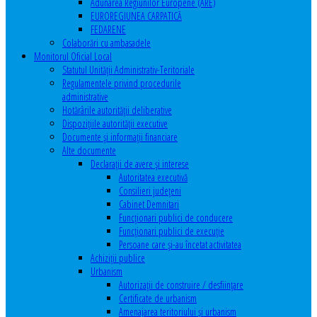
Adunarea Regiunilor Europene (ARE)
EUROREGIUNEA CARPATICĂ
FEDARENE
Colaborări cu ambasadele
Monitorul Oficial Local
Statutul Unităţii Administrativ-Teritoriale
Regulamentele privind procedurile
administrative
Hotărârile autorităţii deliberative
Dispoziţiile autorităţii executive
Documente şi informaţii financiare
Alte documente
Declaraţii de avere şi interese
Autoritatea executivă
Consilieri judeţeni
Cabinet Demnitari
Funcţionari publici de conducere
Funcționari publici de execuție
Persoane care şi-au încetat activitatea
Achiziţii publice
Urbanism
Autorizații de construire / desființare
Certificate de urbanism
Amenajarea teritoriului şi urbanism