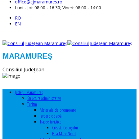
office@cjmaramures.ro
Luni - Joi: 08:00 - 16.30; Vineri: 08:00 - 14:00
RO
EN
MARAMUREŞ
Consiliul Judeţean
Judeţul Maramureş
Structura administrativă
Turism
Materiale de promovare
Izvoare de apă
Trasee turistice
Creasta Cocoșului
Baia Mare Nord