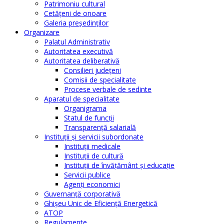
Patrimoniu cultural
Cetăţeni de onoare
Galeria președinților
Organizare
Palatul Administrativ
Autoritatea executivă
Autoritatea deliberativă
Consilieri judeţeni
Comisii de specialitate
Procese verbale de sedinte
Aparatul de specialitate
Organigrama
Statul de funcții
Transparență salarială
Instituţii şi servicii subordonate
Instituţii medicale
Instituţii de cultură
Instituţii de învăţământ şi educaţie
Servicii publice
Agenţi economici
Guvernanță corporativă
Ghişeu Unic de Eficienţă Energetică
ATOP
Regulamente