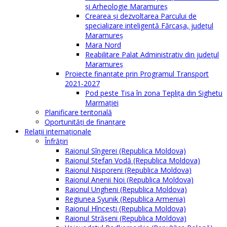
și Arheologie Maramureș
Crearea și dezvoltarea Parcului de
specializare inteligentă Fărcașa, județul
Maramureș
Mara Nord
Reabilitare Palat Administrativ din județul
Maramureș
Proiecte finanțate prin Programul Transport
2021-2027
Pod peste Tisa în zona Teplița din Sighetu
Marmației
Planificare teritorială
Oportunităţi de finanţare
Relaţii internaţionale
Înfrăţiri
Raionul Sîngerei (Republica Moldova)
Raionul Ștefan Vodă (Republica Moldova)
Raionul Nisporeni (Republica Moldova)
Raionul Anenii Noi (Republica Moldova)
Raionul Ungheni (Republica Moldova)
Regiunea Syunik (Republica Armenia)
Raionul Hîncești (Republica Moldova)
Raionul Străşeni (Republica Moldova)