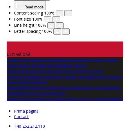
Read mode
Content scaling
100
%
Font size
100
%
Line height
100
%
Letter spacing
100
%
ULTIMĂ ORĂ
Lucrări de montare grinzi prefabricate la obiectivul de investitie
PASAJ CLUBUL VĂCARILOR (BAIA MARE - RECEA)
Programul pentru școli al României an școlar 2024-2025
Cărțile de identitate electronice și simple, disponibile din 10 iunie și
în municipiul Baia Mare
ANUNŢ IMPORTANT! Consiliul Județean Maramureș își desfășoară
activitatea într-un sediu temporar.
Numărul 262 al revistei de cultură "Nord Literar" își așteaptă cititorii
Prima pagină
Contact
+40 262.212.110