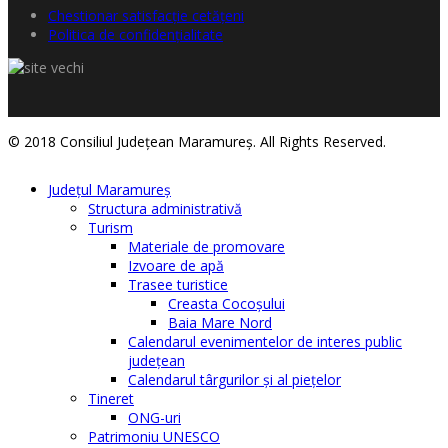
Chestionar satisfacţie cetăţeni
Politica de confidențialitate
© 2018 Consiliul Judeţean Maramureş. All Rights Reserved.
Judeţul Maramureş
Structura administrativă
Turism
Materiale de promovare
Izvoare de apă
Trasee turistice
Creasta Cocoșului
Baia Mare Nord
Calendarul evenimentelor de interes public
judeţean
Calendarul târgurilor şi al pieţelor
Tineret
ONG-uri
Patrimoniu UNESCO