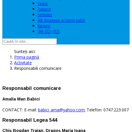
Carieră
Transport
Formulare
Alte documente de interes public
Rapoarte
SNA 2021-2025
Sunteți aici:
Prima pagină
Activitate
Responsabili comunicare
Responsabil comunicare
Amalia Man Babici
CONTACT: E-mail:
babici_ama@yahoo.com
; Telefon: 0747.223.007
Responsabil Legea 544
Chiș Bogdan Traian, Dragoş Maria Ioana