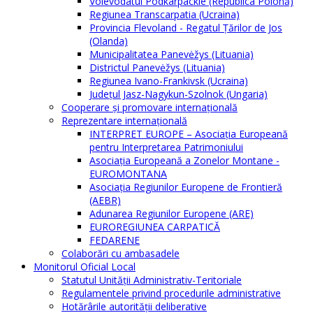
Voievodatul Podkarpackie (Republica Polonă)
Regiunea Transcarpatia (Ucraina)
Provincia Flevoland - Regatul Ţărilor de Jos
(Olanda)
Municipalitatea Panevėžys (Lituania)
Districtul Panevėžys (Lituania)
Regiunea Ivano-Frankivsk (Ucraina)
Judeţul Jasz-Nagykun-Szolnok (Ungaria)
Cooperare şi promovare internaţională
Reprezentare internaţională
INTERPRET EUROPE – Asociația Europeană
pentru Interpretarea Patrimoniului
Asociația Europeană a Zonelor Montane -
EUROMONTANA
Asociația Regiunilor Europene de Frontieră
(AEBR)
Adunarea Regiunilor Europene (ARE)
EUROREGIUNEA CARPATICĂ
FEDARENE
Colaborări cu ambasadele
Monitorul Oficial Local
Statutul Unităţii Administrativ-Teritoriale
Regulamentele privind procedurile administrative
Hotărârile autorităţii deliberative