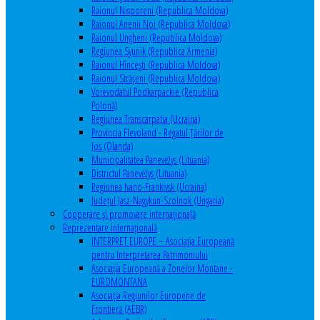
Raionul Nisporeni (Republica Moldova)
Raionul Anenii Noi (Republica Moldova)
Raionul Ungheni (Republica Moldova)
Regiunea Syunik (Republica Armenia)
Raionul Hîncești (Republica Moldova)
Raionul Străşeni (Republica Moldova)
Voievodatul Podkarpackie (Republica
Polonă)
Regiunea Transcarpatia (Ucraina)
Provincia Flevoland - Regatul Ţărilor de
Jos (Olanda)
Municipalitatea Panevėžys (Lituania)
Districtul Panevėžys (Lituania)
Regiunea Ivano-Frankivsk (Ucraina)
Judeţul Jasz-Nagykun-Szolnok (Ungaria)
Cooperare şi promovare internaţională
Reprezentare internaţională
INTERPRET EUROPE – Asociația Europeană
pentru Interpretarea Patrimoniului
Asociația Europeană a Zonelor Montane -
EUROMONTANA
Asociația Regiunilor Europene de
Frontieră (AEBR)