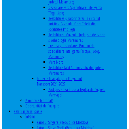
județul Maramureș
Dezvoltare Parc Specializare Inteligentă
Târgu Lăpuș
Reabilitarea și valorificarea în circuitul
turistic a Castelului Geza Teleki din
localitatea Pribilești
Reabilitarea Muzeului Județean de Istorie
și Arheologie Maramureș
Crearea și dezvoltarea Parcului de
specializare inteligentă Fărcașa, județul
Maramureș
Mara Nord
Reabilitare Palat Administrativ din județul
Maramureș
Proiecte finanțate prin Programul
Transport 2021-2027
Pod peste Tisa în zona Teplița din Sighetu
Marmației
Planificare teritorială
Oportunităţi de finanţare
Relaţii internaţionale
Înfrăţiri
Raionul Sîngerei (Republica Moldova)
Raionul Ștefan Vodă (Republica Moldova)