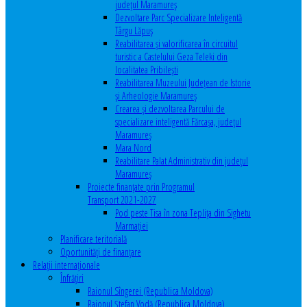
județul Maramureș
Dezvoltare Parc Specializare Inteligentă
Târgu Lăpuș
Reabilitarea și valorificarea în circuitul
turistic a Castelului Geza Teleki din
localitatea Pribilești
Reabilitarea Muzeului Județean de Istorie
și Arheologie Maramureș
Crearea și dezvoltarea Parcului de
specializare inteligentă Fărcașa, județul
Maramureș
Mara Nord
Reabilitare Palat Administrativ din județul
Maramureș
Proiecte finanțate prin Programul
Transport 2021-2027
Pod peste Tisa în zona Teplița din Sighetu
Marmației
Planificare teritorială
Oportunităţi de finanţare
Relaţii internaţionale
Înfrăţiri
Raionul Sîngerei (Republica Moldova)
Raionul Ștefan Vodă (Republica Moldova)