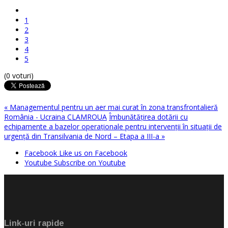
1
2
3
4
5
(0 voturi)
« Managementul pentru un aer mai curat în zona transfrontalieră
România - Ucraina CLAMROUA
Îmbunătăţirea dotării cu
echipamente a bazelor operaţionale pentru intervenţii în situaţii de
urgenţă din Transilvania de Nord – Etapa a III-a »
Facebook
Like us on Facebook
Youtube
Subscribe on Youtube
Link-uri rapide