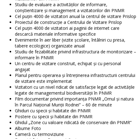
Studiu de evaluare a activităţilor de informare,
conştientizare şi management a vizitatorilor din PNMR
Cel puţin 4000 de vizitatori anual la centrul de vizitare Prislop
Proiectul de construcţie a Centrului de Vizitare Prislop
Cel puţin 4000 de vizitatori ai paginii de internet care
descarcă materiale informative specifice
Evenimente în aer liber (vizite şcolare, întâlniri cu presa,
tabere ecologice) organizate anual
Studiu de fezabilitate privind infrastructura de monitorizare –
informare în PNMR
Un centru de vizitare construit, echipat şi cu personal
angajat
Planul pentru operarea şi întreţinerea infrastructurii centrului
de vizitare este implementat
Vizitatori cu un nivel ridicat de satisfacţie legat de activităţile
legate de managementul biodiversităţii în PNMR
Film documentar privind importanţa PNMR „Omul şi natura
în Parcul Naţional Munţii Rodnei” – 60 de minute
Ghiduri cu specii şi habitate din PNMR
Postere cu specii şi habitate din PNMR
Ghidul „Zone cu valoare ridicată de conservare din PNMR”
Albume Foto
Cameră cu termoviziune