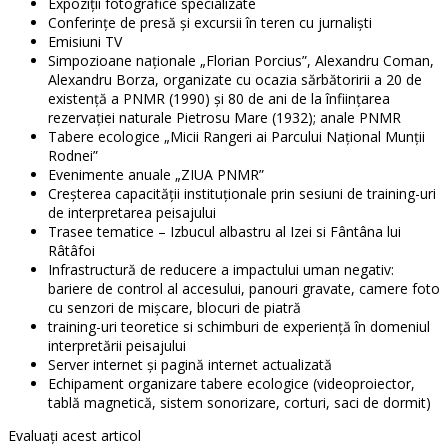
Expoziţii fotografice specializate
Conferinţe de presă şi excursii în teren cu jurnalişti
Emisiuni TV
Simpozioane naţionale „Florian Porcius”, Alexandru Coman,
Alexandru Borza, organizate cu ocazia sărbătoririi a 20 de
existenţă a PNMR (1990) şi 80 de ani de la înființarea
rezervației naturale Pietrosu Mare (1932); anale PNMR
Tabere ecologice „Micii Rangeri ai Parcului Naţional Munţii
Rodnei”
Evenimente anuale „ZIUA PNMR”
Creşterea capacităţii instituţionale prin sesiuni de training-uri
de interpretarea peisajului
Trasee tematice – Izbucul albastru al Izei si Fântâna lui
Râtâfoi
Infrastructură de reducere a impactului uman negativ:
bariere de control al accesului, panouri gravate, camere foto
cu senzori de mişcare, blocuri de piatră
training-uri teoretice si schimburi de experiență în domeniul
interpretării peisajului
Server internet şi pagină internet actualizată
Echipament organizare tabere ecologice (videoproiector,
tablă magnetică, sistem sonorizare, corturi, saci de dormit)
Evaluaţi acest articol