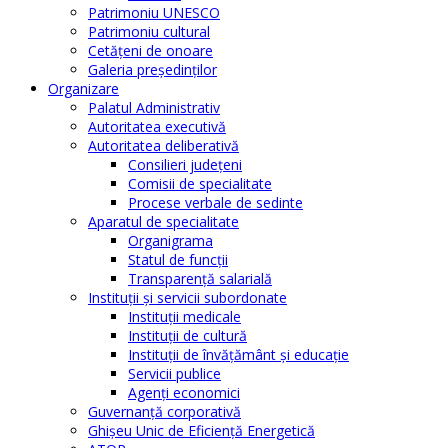
Patrimoniu UNESCO
Patrimoniu cultural
Cetăţeni de onoare
Galeria președinților
Organizare
Palatul Administrativ
Autoritatea executivă
Autoritatea deliberativă
Consilieri judeţeni
Comisii de specialitate
Procese verbale de sedinte
Aparatul de specialitate
Organigrama
Statul de funcții
Transparență salarială
Instituţii şi servicii subordonate
Instituţii medicale
Instituţii de cultură
Instituţii de învăţământ şi educaţie
Servicii publice
Agenţi economici
Guvernanță corporativă
Ghişeu Unic de Eficienţă Energetică