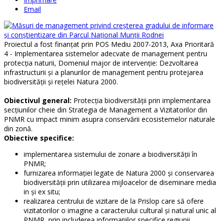
Email
Proiectul a fost finanţat prin POS Mediu 2007-2013, Axa Prioritară
4 - Implementarea sistemelor adecvate de management pentru
protecţia naturii, Domeniul major de intervenţie: Dezvoltarea
infrastructurii şi a planurilor de management pentru protejarea
biodiversităţii şi reţelei Natura 2000.
Obiectivul general:
Protecţia biodiversităţii prin implementarea
secţiunilor cheie din Strategia de Management a Vizitatorilor din
PNMR cu impact minim asupra conservării ecosistemelor naturale
din zonă.
Obiective specifice:
implementarea sistemului de zonare a biodiversităţii în
PNMR;
furnizarea informaţiei legate de Natura 2000 şi conservarea
biodiversităţii prin utilizarea mijloacelor de diseminare media
in şi ex situ;
realizarea centrului de vizitare de la Prislop care să ofere
vizitatorilor o imagine a caracterului cultural şi natural unic al
PNMR, prin includerea informaţiilor specifice regiunii