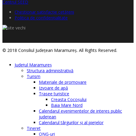
Chestionar satisfacţie cetăţeni
Politica de confidențialitate
© 2018 Consiliul Judeţean Maramureş. All Rights Reserved.
Judeţul Maramureş
Structura administrativă
Turism
Materiale de promovare
Izvoare de apă
Trasee turistice
Creasta Cocoșului
Baia Mare Nord
Calendarul evenimentelor de interes public
judeţean
Calendarul târgurilor şi al pieţelor
Tineret
ONG-uri