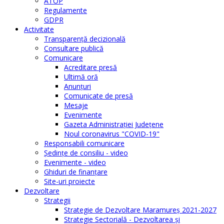
ATOP
Regulamente
GDPR
Activitate
Transparenţă decizională
Consultare publică
Comunicare
Acreditare presă
Ultimă oră
Anunţuri
Comunicate de presă
Mesaje
Evenimente
Gazeta Administraţiei Judeţene
Noul coronavirus "COVID-19"
Responsabili comunicare
Şedinţe de consiliu - video
Evenimente - video
Ghiduri de finanţare
Site-uri proiecte
Dezvoltare
Strategii
Strategie de Dezvoltare Maramureș 2021-2027
Strategie Sectorială - Dezvoltarea și