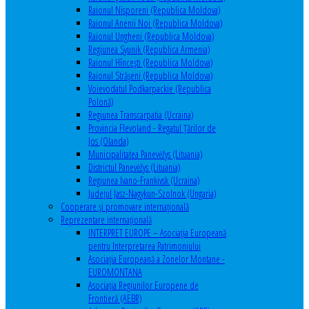
Raionul Nisporeni (Republica Moldova)
Raionul Anenii Noi (Republica Moldova)
Raionul Ungheni (Republica Moldova)
Regiunea Syunik (Republica Armenia)
Raionul Hîncești (Republica Moldova)
Raionul Străşeni (Republica Moldova)
Voievodatul Podkarpackie (Republica
Polonă)
Regiunea Transcarpatia (Ucraina)
Provincia Flevoland - Regatul Ţărilor de
Jos (Olanda)
Municipalitatea Panevėžys (Lituania)
Districtul Panevėžys (Lituania)
Regiunea Ivano-Frankivsk (Ucraina)
Judeţul Jasz-Nagykun-Szolnok (Ungaria)
Cooperare şi promovare internaţională
Reprezentare internaţională
INTERPRET EUROPE – Asociația Europeană
pentru Interpretarea Patrimoniului
Asociația Europeană a Zonelor Montane -
EUROMONTANA
Asociația Regiunilor Europene de
Frontieră (AEBR)