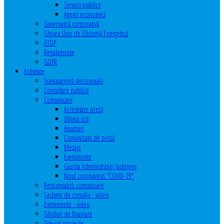
Servicii publice
Agenţi economici
Guvernanță corporativă
Ghişeu Unic de Eficienţă Energetică
ATOP
Regulamente
GDPR
Activitate
Transparenţă decizională
Consultare publică
Comunicare
Acreditare presă
Ultimă oră
Anunţuri
Comunicate de presă
Mesaje
Evenimente
Gazeta Administraţiei Judeţene
Noul coronavirus "COVID-19"
Responsabili comunicare
Şedinţe de consiliu - video
Evenimente - video
Ghiduri de finanţare
Site-uri proiecte