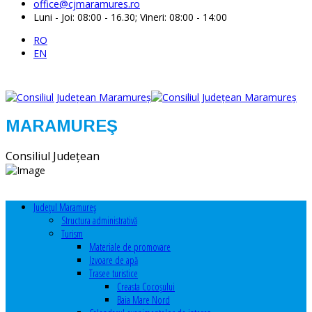
office@cjmaramures.ro
Luni - Joi: 08:00 - 16.30; Vineri: 08:00 - 14:00
RO
EN
MARAMUREŞ
Consiliul Judeţean
Judeţul Maramureş
Structura administrativă
Turism
Materiale de promovare
Izvoare de apă
Trasee turistice
Creasta Cocoșului
Baia Mare Nord