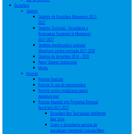
Dezvoltare
Strategii
Strategie de Dezvoltare Maramureș 2021-
2027
Strategie Sectorială - Dezvoltarea și
Promovarea Turismului în Maramureș
2021-2027
Strategia investiţională a județului
Maramureș pentru perioada 2021-2030
Strategia de dezvoltare 2014 - 2020
Planul Strategic Instituţional
Mediu
Proiecte
Proiecte finalizate
Proiecte în curs de implementare
Proiecte pentru revitalizarea satului
maramureşean
Proiecte finanțate prin Programul Regional
Nord-Vest 2021-2027
Dezvoltare Parc Specializare Inteligentă
Baia Sprie
Creare și dezvoltarea parcului de
specializare inteligentă Șomcuta Mare,