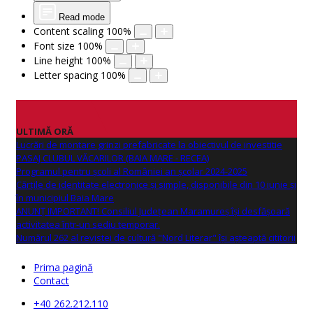
Read mode
Content scaling
100
%
Font size
100
%
Line height
100
%
Letter spacing
100
%
ULTIMĂ ORĂ
Lucrări de montare grinzi prefabricate la obiectivul de investitie
PASAJ CLUBUL VĂCARILOR (BAIA MARE - RECEA)
Programul pentru școli al României an școlar 2024-2025
Cărțile de identitate electronice și simple, disponibile din 10 iunie și
în municipiul Baia Mare
ANUNŢ IMPORTANT! Consiliul Județean Maramureș își desfășoară
activitatea într-un sediu temporar.
Numărul 262 al revistei de cultură "Nord Literar" își așteaptă cititorii
Prima pagină
Contact
+40 262.212.110