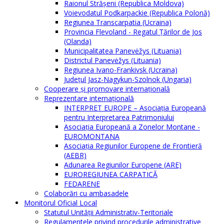
Raionul Străşeni (Republica Moldova)
Voievodatul Podkarpackie (Republica Polonă)
Regiunea Transcarpatia (Ucraina)
Provincia Flevoland - Regatul Ţărilor de Jos
(Olanda)
Municipalitatea Panevėžys (Lituania)
Districtul Panevėžys (Lituania)
Regiunea Ivano-Frankivsk (Ucraina)
Judeţul Jasz-Nagykun-Szolnok (Ungaria)
Cooperare şi promovare internaţională
Reprezentare internaţională
INTERPRET EUROPE – Asociația Europeană
pentru Interpretarea Patrimoniului
Asociația Europeană a Zonelor Montane -
EUROMONTANA
Asociația Regiunilor Europene de Frontieră
(AEBR)
Adunarea Regiunilor Europene (ARE)
EUROREGIUNEA CARPATICĂ
FEDARENE
Colaborări cu ambasadele
Monitorul Oficial Local
Statutul Unităţii Administrativ-Teritoriale
Regulamentele privind procedurile administrative