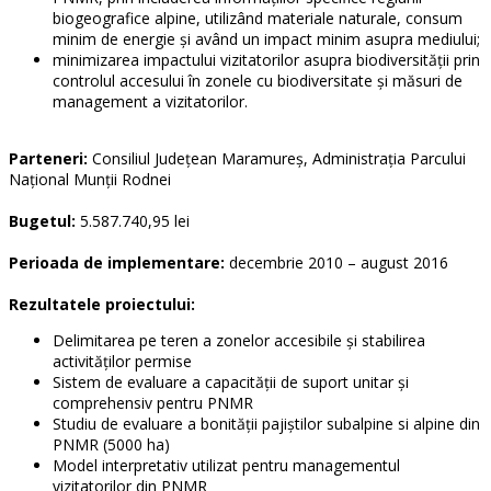
biogeografice alpine, utilizând materiale naturale, consum
minim de energie şi având un impact minim asupra mediului;
minimizarea impactului vizitatorilor asupra biodiversităţii prin
controlul accesului în zonele cu biodiversitate şi măsuri de
management a vizitatorilor.
Parteneri:
Consiliul Judeţean Maramureş, Administrația Parcului
Naţional Munţii Rodnei
Bugetul:
5.587.740,95 lei
Perioada de implementare:
decembrie 2010 – august 2016
Rezultatele proiectului:
Delimitarea pe teren a zonelor accesibile şi stabilirea
activităţilor permise
Sistem de evaluare a capacităţii de suport unitar şi
comprehensiv pentru PNMR
Studiu de evaluare a bonităţii pajiștilor subalpine si alpine din
PNMR (5000 ha)
Model interpretativ utilizat pentru managementul
vizitatorilor din PNMR