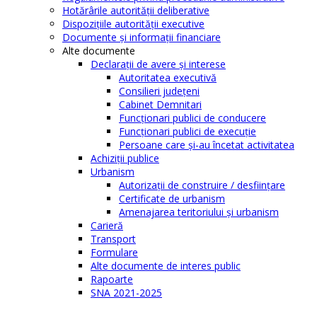
Hotărârile autorităţii deliberative
Dispoziţiile autorităţii executive
Documente şi informaţii financiare
Alte documente
Declaraţii de avere şi interese
Autoritatea executivă
Consilieri judeţeni
Cabinet Demnitari
Funcţionari publici de conducere
Funcționari publici de execuție
Persoane care şi-au încetat activitatea
Achiziţii publice
Urbanism
Autorizații de construire / desființare
Certificate de urbanism
Amenajarea teritoriului şi urbanism
Carieră
Transport
Formulare
Alte documente de interes public
Rapoarte
SNA 2021-2025