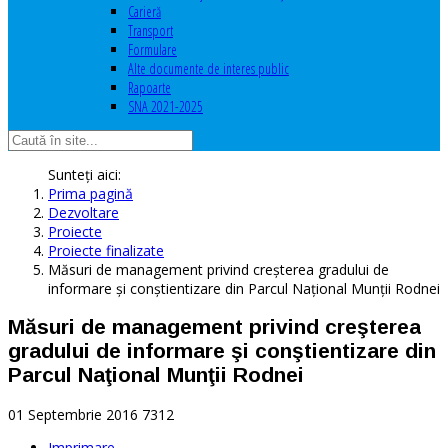
Carieră
Transport
Formulare
Alte documente de interes public
Rapoarte
SNA 2021-2025
Sunteți aici:
Prima pagină
Dezvoltare
Proiecte
Proiecte finalizate
Măsuri de management privind creşterea gradului de
informare şi conştientizare din Parcul Naţional Munţii Rodnei
Măsuri de management privind creşterea
gradului de informare şi conştientizare din
Parcul Naţional Munţii Rodnei
01 Septembrie 2016
7312
Imprimare