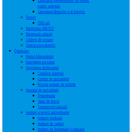
Calendarul evenimentelor de interes
public judeţean
Calendarul târgurilor şi al pieţelor
Tineret
ONG-uri
Patrimoniu UNESCO
Patrimoniu cultural
Cetăţeni de onoare
Galeria președinților
Organizare
Palatul Administrativ
Autoritatea executivă
Autoritatea deliberativă
Consilieri judeţeni
Comisii de specialitate
Procese verbale de sedinte
Aparatul de specialitate
Organigrama
Statul de funcții
Transparență salarială
Instituţii şi servicii subordonate
Instituţii medicale
Instituţii de cultură
Instituţii de învăţământ şi educaţie