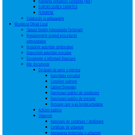
Adunarea Regiunilor Europene (ARE)
EUROREGIUNEA CARPATICĂ
FEDARENE
Colaborări cu ambasadele
Monitorul Oficial Local
Statutul Unităţii Administrativ-Teritoriale
Regulamentele privind procedurile
administrative
Hotărârile autorităţii deliberative
Dispoziţiile autorităţii executive
Documente şi informaţii financiare
Alte documente
Declaraţii de avere şi interese
Autoritatea executivă
Consilieri judeţeni
Cabinet Demnitari
Funcţionari publici de conducere
Funcționari publici de execuție
Persoane care şi-au încetat activitatea
Achiziţii publice
Urbanism
Autorizații de construire / desființare
Certificate de urbanism
Amenajarea teritoriului şi urbanism