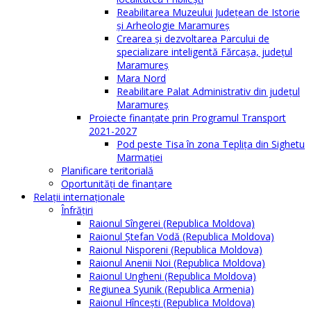
Reabilitarea Muzeului Județean de Istorie
și Arheologie Maramureș
Crearea și dezvoltarea Parcului de
specializare inteligentă Fărcașa, județul
Maramureș
Mara Nord
Reabilitare Palat Administrativ din județul
Maramureș
Proiecte finanțate prin Programul Transport
2021-2027
Pod peste Tisa în zona Teplița din Sighetu
Marmației
Planificare teritorială
Oportunităţi de finanţare
Relaţii internaţionale
Înfrăţiri
Raionul Sîngerei (Republica Moldova)
Raionul Ștefan Vodă (Republica Moldova)
Raionul Nisporeni (Republica Moldova)
Raionul Anenii Noi (Republica Moldova)
Raionul Ungheni (Republica Moldova)
Regiunea Syunik (Republica Armenia)
Raionul Hîncești (Republica Moldova)