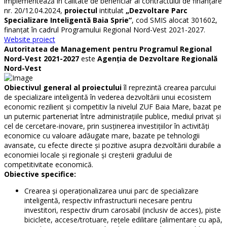
implementează în calitate de beneficiar al contractului de finanțare
nr. 20/12.04.2024,
proiectul
intitulat
„Dezvoltare Parc
Specializare Inteligentă Baia Sprie”
, cod SMIS alocat 301602,
finanțat în cadrul Programului Regional Nord-Vest 2021-2027.
Website proiect
Autoritatea de Management pentru Programul Regional
Nord-Vest 2021-2027
este
Agenția de Dezvoltare Regională
Nord-Vest
Obiectivul general al proiectului
îl reprezintă crearea parcului
de specializare inteligentă în vederea dezvoltării unui ecosistem
economic rezilient și competitiv la nivelul ZUF Baia Mare, bazat pe
un puternic parteneriat între administrațiile publice, mediul privat și
cel de cercetare-inovare, prin susținerea investițiilor în activități
economice cu valoare adăugate mare, bazate pe tehnologii
avansate, cu efecte directe și pozitive asupra dezvoltării durabile a
economiei locale și regionale și creșterii gradului de
competitivitate economică.
Obiective specifice:
Crearea și operaționalizarea unui parc de specializare
inteligentă, respectiv infrastructurii necesare pentru
investitori, respectiv drum carosabil (inclusiv de acces), piste
biciclete, accese/trotuare, rețele edilitare (alimentare cu apă,