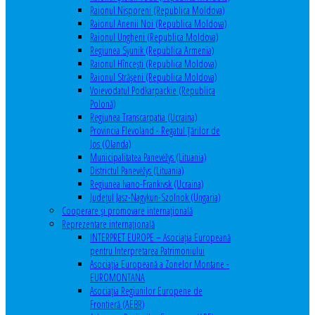
Raionul Nisporeni (Republica Moldova)
Raionul Anenii Noi (Republica Moldova)
Raionul Ungheni (Republica Moldova)
Regiunea Syunik (Republica Armenia)
Raionul Hîncești (Republica Moldova)
Raionul Străşeni (Republica Moldova)
Voievodatul Podkarpackie (Republica
Polonă)
Regiunea Transcarpatia (Ucraina)
Provincia Flevoland - Regatul Ţărilor de
Jos (Olanda)
Municipalitatea Panevėžys (Lituania)
Districtul Panevėžys (Lituania)
Regiunea Ivano-Frankivsk (Ucraina)
Judeţul Jasz-Nagykun-Szolnok (Ungaria)
Cooperare şi promovare internaţională
Reprezentare internaţională
INTERPRET EUROPE – Asociația Europeană
pentru Interpretarea Patrimoniului
Asociația Europeană a Zonelor Montane -
EUROMONTANA
Asociația Regiunilor Europene de
Frontieră (AEBR)