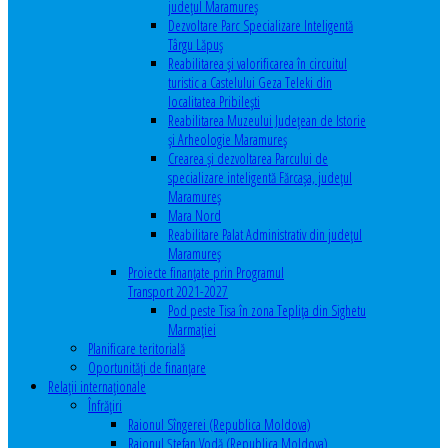
județul Maramureș
Dezvoltare Parc Specializare Inteligentă
Târgu Lăpuș
Reabilitarea și valorificarea în circuitul
turistic a Castelului Geza Teleki din
localitatea Pribilești
Reabilitarea Muzeului Județean de Istorie
și Arheologie Maramureș
Crearea și dezvoltarea Parcului de
specializare inteligentă Fărcașa, județul
Maramureș
Mara Nord
Reabilitare Palat Administrativ din județul
Maramureș
Proiecte finanțate prin Programul
Transport 2021-2027
Pod peste Tisa în zona Teplița din Sighetu
Marmației
Planificare teritorială
Oportunităţi de finanţare
Relaţii internaţionale
Înfrăţiri
Raionul Sîngerei (Republica Moldova)
Raionul Ștefan Vodă (Republica Moldova)