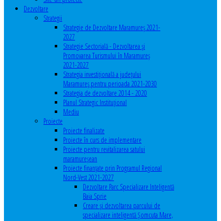
Dezvoltare
Strategii
Strategie de Dezvoltare Maramureș 2021-
2027
Strategie Sectorială - Dezvoltarea și
Promovarea Turismului în Maramureș
2021-2027
Strategia investiţională a județului
Maramureș pentru perioada 2021-2030
Strategia de dezvoltare 2014 - 2020
Planul Strategic Instituţional
Mediu
Proiecte
Proiecte finalizate
Proiecte în curs de implementare
Proiecte pentru revitalizarea satului
maramureşean
Proiecte finanțate prin Programul Regional
Nord-Vest 2021-2027
Dezvoltare Parc Specializare Inteligentă
Baia Sprie
Creare și dezvoltarea parcului de
specializare inteligentă Șomcuta Mare,