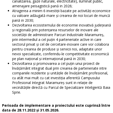
canalizarea, gaze naturale, electricitate), iluminat public,
amenajare peisagistică pană in 2026;
Atragerea a minim 6 investiții bazate pe activități economice
cu valoare adăugată mare și crearea de noi locuri de muncă
pană in 2030;
Dezvoltarea ecosistemului de economie inovativă județeană
și regională prin potențarea resurselor de inovare ale
societății de administrare Parcuri Industriale Maramureș,
prin intermediul a cel puțin 4 parteneriate active in care
sectorul privat și cel de cercetare-inovare care vor colabora
pentru crearea de produse și servicii noi, adaptate unor
nevoi specializate, conferindu-le competitivitate economică
pe plan național și internațional pană in 2030;
Dezvoltarea și promovarea a cel puțin unui proiect de
învăţământ integrat dual prin crearea de parteneriate intre
companiile rezidente și unitățile de învăţământ profesional,
cu atât mai mult cu cat investiția aferentă Campusului
Profesional Integrat Maramureș sunt in relație de
vecinătățile directă cu Parcul de Specializare Inteligentă Baia
Sprie.
Perioada de implementare a proiectului este cuprinsă între
data de 28.11.2022 și 31.05.2026.