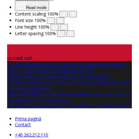
Read mode
Content scaling
100
%
Font size
100
%
Line height
100
%
Letter spacing
100
%
ULTIMĂ ORĂ
Lucrări de montare grinzi prefabricate la obiectivul de investitie
PASAJ CLUBUL VĂCARILOR (BAIA MARE - RECEA)
Programul pentru școli al României an școlar 2024-2025
Cărțile de identitate electronice și simple, disponibile din 10 iunie și
în municipiul Baia Mare
ANUNŢ IMPORTANT! Consiliul Județean Maramureș își desfășoară
activitatea într-un sediu temporar.
Numărul 262 al revistei de cultură "Nord Literar" își așteaptă cititorii
Prima pagină
Contact
+40 262.212.110