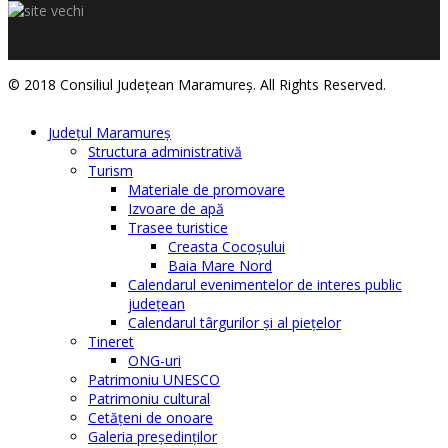
© 2018 Consiliul Judeţean Maramureş. All Rights Reserved.
Judeţul Maramureş
Structura administrativă
Turism
Materiale de promovare
Izvoare de apă
Trasee turistice
Creasta Cocoșului
Baia Mare Nord
Calendarul evenimentelor de interes public
judeţean
Calendarul târgurilor şi al pieţelor
Tineret
ONG-uri
Patrimoniu UNESCO
Patrimoniu cultural
Cetăţeni de onoare
Galeria președinților