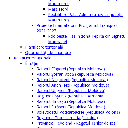
Maramureș
Mara Nord
Reabilitare Palat Administrativ din județul
Maramureș
Proiecte finanțate prin Programul Transport
2021-2027
Pod peste Tisa în zona Teplița din Sighetu
Marmației
Planificare teritorială
Oportunităţi de finanţare
Relaţii internaţionale
Înfrăţiri
Raionul Sîngerei (Republica Moldova)
Raionul Ștefan Vodă (Republica Moldova)
Raionul Nisporeni (Republica Moldova)
Raionul Anenii Noi (Republica Moldova)
Raionul Ungheni (Republica Moldova)
Regiunea Syunik (Republica Armenia)
Raionul Hîncești (Republica Moldova)
Raionul Străşeni (Republica Moldova)
Voievodatul Podkarpackie (Republica Polonă)
Regiunea Transcarpatia (Ucraina)
Provincia Flevoland - Regatul Ţărilor de Jos