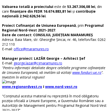
Valoarea totală a proiectului
este de
53.267.306,08 lei
, din
care
finanțare din FEDR 16.674.883,81 lei
și
contribuție
națională 2.942.626,56 lei
.
Proiect Cofinanțat de Uniunea Europeană
, prin
Programul
Regional Nord-Vest 2021-2027
.
Date de contact: CONSILIUL JUDEŢEAN MARAMUREŞ
Adresa: Baia Mare, str. Gheorghe Șincai, nr. 46, telefon/fax: 0262
212 110
E-mail:
office@maramures.ro
Manager proiect: LAZĂR George – Arhitect Șef
E-mail:
george.lazar@cjmaramures.ro
"Pentru informații detaliate despre celelalte programe cofinanțate
de Uniunea Europeană, vă invităm să vizitați
www.fonduri-ue.ro
”.
Investim în viitorul regiunii!
www.regionordvest.ro
I
www.nord-vest.ro
"Conținutul acestui material nu reprezintă în mod obligatoriu
poziția oficială a Uniunii Europene, a Guvernului României sau a
Autorității de Management pentru Programul Regional Nord-Vest
2021-2027”