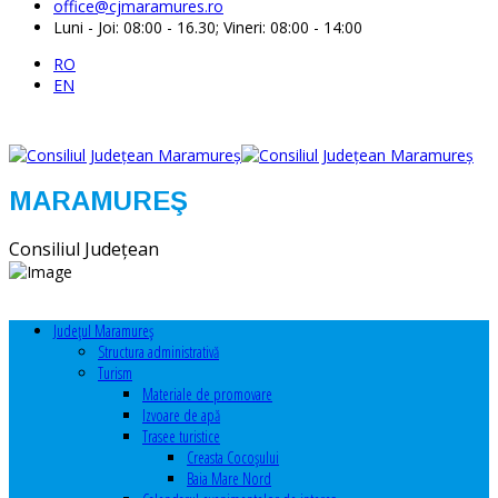
office@cjmaramures.ro
Luni - Joi: 08:00 - 16.30; Vineri: 08:00 - 14:00
RO
EN
MARAMUREŞ
Consiliul Judeţean
Judeţul Maramureş
Structura administrativă
Turism
Materiale de promovare
Izvoare de apă
Trasee turistice
Creasta Cocoșului
Baia Mare Nord