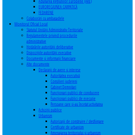
Adunarea Regiunilor Europene (ARE)
EUROREGIUNEA CARPATICĂ
FEDARENE
Colaborări cu ambasadele
Monitorul Oficial Local
Statutul Unităţii Administrativ-Teritoriale
Regulamentele privind procedurile
administrative
Hotărârile autorităţii deliberative
Dispoziţiile autorităţii executive
Documente şi informaţii financiare
Alte documente
Declaraţii de avere şi interese
Autoritatea executivă
Consilieri judeţeni
Cabinet Demnitari
Funcţionari publici de conducere
Funcționari publici de execuție
Persoane care şi-au încetat activitatea
Achiziţii publice
Urbanism
Autorizații de construire / desființare
Certificate de urbanism
Amenajarea teritoriului şi urbanism