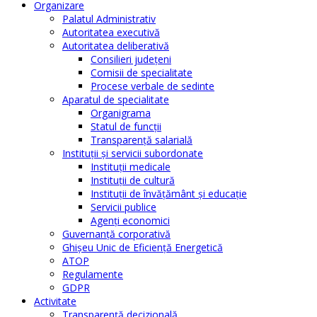
Organizare
Palatul Administrativ
Autoritatea executivă
Autoritatea deliberativă
Consilieri judeţeni
Comisii de specialitate
Procese verbale de sedinte
Aparatul de specialitate
Organigrama
Statul de funcții
Transparență salarială
Instituţii şi servicii subordonate
Instituţii medicale
Instituţii de cultură
Instituţii de învăţământ şi educaţie
Servicii publice
Agenţi economici
Guvernanță corporativă
Ghişeu Unic de Eficienţă Energetică
ATOP
Regulamente
GDPR
Activitate
Transparenţă decizională