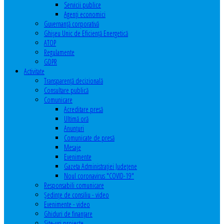
Servicii publice
Agenţi economici
Guvernanță corporativă
Ghişeu Unic de Eficienţă Energetică
ATOP
Regulamente
GDPR
Activitate
Transparenţă decizională
Consultare publică
Comunicare
Acreditare presă
Ultimă oră
Anunţuri
Comunicate de presă
Mesaje
Evenimente
Gazeta Administraţiei Judeţene
Noul coronavirus "COVID-19"
Responsabili comunicare
Şedinţe de consiliu - video
Evenimente - video
Ghiduri de finanţare
Site-uri proiecte