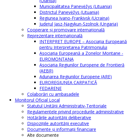
(Olanda)
Municipalitatea Panevėžys (Lituania)
Districtul Panevėžys (Lituania)
Regiunea Ivano-Frankivsk (Ucraina)
Judeţul Jasz-Nagykun-Szolnok (Ungaria)
Cooperare şi promovare internaţională
Reprezentare internaţională
INTERPRET EUROPE – Asociația Europeană
pentru Interpretarea Patrimoniului
Asociația Europeană a Zonelor Montane -
EUROMONTANA
Asociația Regiunilor Europene de Frontieră
(AEBR)
Adunarea Regiunilor Europene (ARE)
EUROREGIUNEA CARPATICĂ
FEDARENE
Colaborări cu ambasadele
Monitorul Oficial Local
Statutul Unităţii Administrativ-Teritoriale
Regulamentele privind procedurile administrative
Hotărârile autorităţii deliberative
Dispoziţiile autorităţii executive
Documente şi informaţii financiare
Alte documente