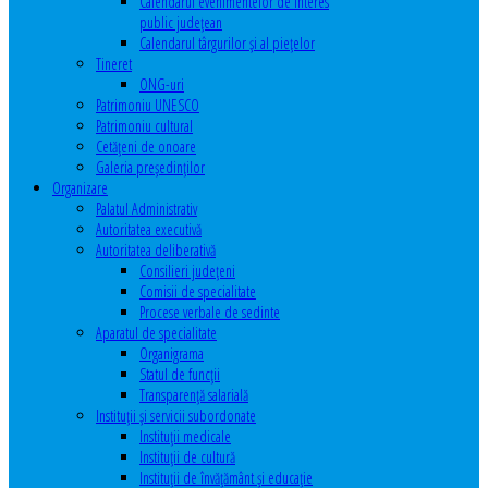
Calendarul evenimentelor de interes
public judeţean
Calendarul târgurilor şi al pieţelor
Tineret
ONG-uri
Patrimoniu UNESCO
Patrimoniu cultural
Cetăţeni de onoare
Galeria președinților
Organizare
Palatul Administrativ
Autoritatea executivă
Autoritatea deliberativă
Consilieri judeţeni
Comisii de specialitate
Procese verbale de sedinte
Aparatul de specialitate
Organigrama
Statul de funcții
Transparență salarială
Instituţii şi servicii subordonate
Instituţii medicale
Instituţii de cultură
Instituţii de învăţământ şi educaţie