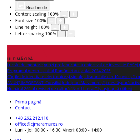
Read mode
Content scaling
100
%
Font size
100
%
Line height
100
%
Letter spacing
100
%
ULTIMĂ ORĂ
Lucrări de montare grinzi prefabricate la obiectivul de investitie PAS
Programul pentru școli al României an școlar 2024-2025
Cărțile de identitate electronice și simple, disponibile din 10 iunie și în
ANUNŢ IMPORTANT! Consiliul Județean Maramureș își desfășoară activi
Numărul 262 al revistei de cultură "Nord Literar" își așteaptă cititorii
Prima pagină
Contact
+40 262.212.110
office@cjmaramures.ro
Luni - Joi: 08:00 - 16.30; Vineri: 08:00 - 14:00