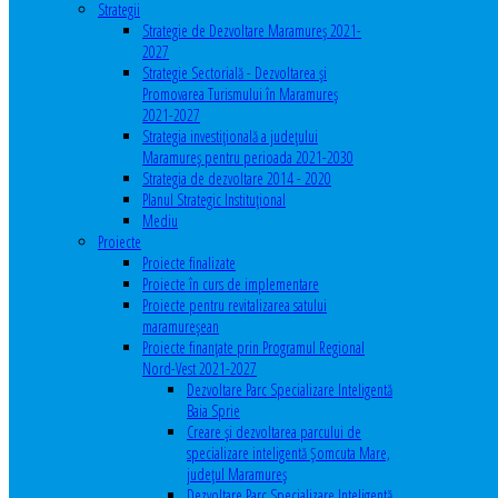
Strategii
Strategie de Dezvoltare Maramureș 2021-
2027
Strategie Sectorială - Dezvoltarea și
Promovarea Turismului în Maramureș
2021-2027
Strategia investiţională a județului
Maramureș pentru perioada 2021-2030
Strategia de dezvoltare 2014 - 2020
Planul Strategic Instituţional
Mediu
Proiecte
Proiecte finalizate
Proiecte în curs de implementare
Proiecte pentru revitalizarea satului
maramureşean
Proiecte finanțate prin Programul Regional
Nord-Vest 2021-2027
Dezvoltare Parc Specializare Inteligentă
Baia Sprie
Creare și dezvoltarea parcului de
specializare inteligentă Șomcuta Mare,
județul Maramureș
Dezvoltare Parc Specializare Inteligentă