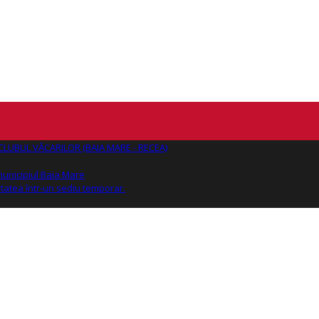
AJ CLUBUL VĂCARILOR (BAIA MARE - RECEA)
 municipiul Baia Mare
tatea într-un sediu temporar.