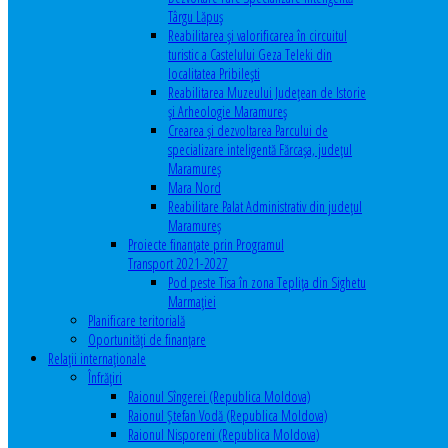
Târgu Lăpuș
Reabilitarea și valorificarea în circuitul
turistic a Castelului Geza Teleki din
localitatea Pribilești
Reabilitarea Muzeului Județean de Istorie
și Arheologie Maramureș
Crearea și dezvoltarea Parcului de
specializare inteligentă Fărcașa, județul
Maramureș
Mara Nord
Reabilitare Palat Administrativ din județul
Maramureș
Proiecte finanțate prin Programul
Transport 2021-2027
Pod peste Tisa în zona Teplița din Sighetu
Marmației
Planificare teritorială
Oportunităţi de finanţare
Relaţii internaţionale
Înfrăţiri
Raionul Sîngerei (Republica Moldova)
Raionul Ștefan Vodă (Republica Moldova)
Raionul Nisporeni (Republica Moldova)