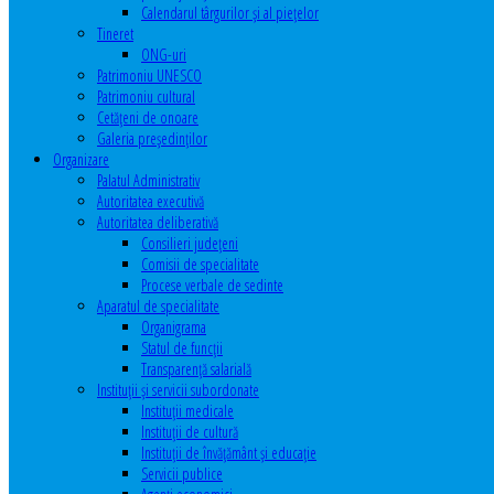
Calendarul târgurilor şi al pieţelor
Tineret
ONG-uri
Patrimoniu UNESCO
Patrimoniu cultural
Cetăţeni de onoare
Galeria președinților
Organizare
Palatul Administrativ
Autoritatea executivă
Autoritatea deliberativă
Consilieri judeţeni
Comisii de specialitate
Procese verbale de sedinte
Aparatul de specialitate
Organigrama
Statul de funcții
Transparență salarială
Instituţii şi servicii subordonate
Instituţii medicale
Instituţii de cultură
Instituţii de învăţământ şi educaţie
Servicii publice