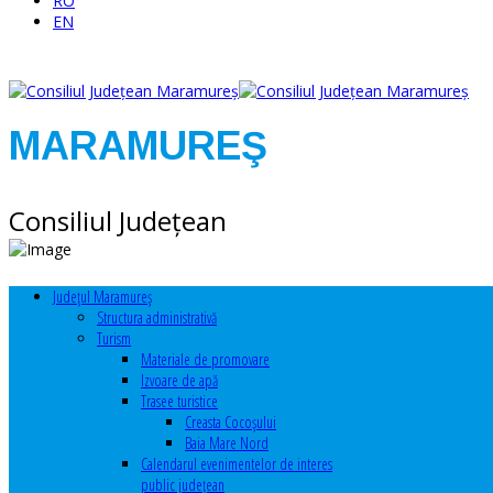
RO
EN
MARAMUREŞ
Consiliul Judeţean
Judeţul Maramureş
Structura administrativă
Turism
Materiale de promovare
Izvoare de apă
Trasee turistice
Creasta Cocoșului
Baia Mare Nord
Calendarul evenimentelor de interes
public judeţean