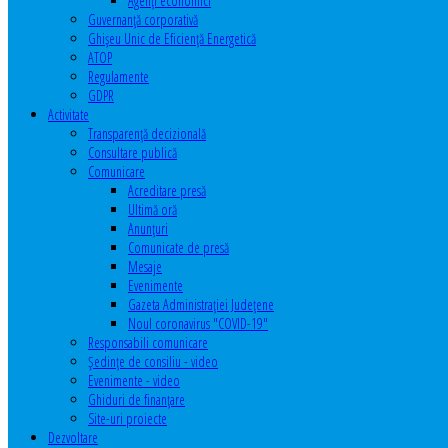
Agenţi economici
Guvernanță corporativă
Ghişeu Unic de Eficienţă Energetică
ATOP
Regulamente
GDPR
Activitate
Transparenţă decizională
Consultare publică
Comunicare
Acreditare presă
Ultimă oră
Anunţuri
Comunicate de presă
Mesaje
Evenimente
Gazeta Administraţiei Judeţene
Noul coronavirus "COVID-19"
Responsabili comunicare
Şedinţe de consiliu - video
Evenimente - video
Ghiduri de finanţare
Site-uri proiecte
Dezvoltare