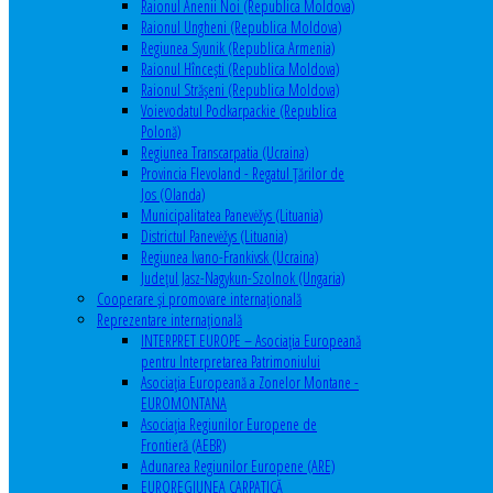
Raionul Anenii Noi (Republica Moldova)
Raionul Ungheni (Republica Moldova)
Regiunea Syunik (Republica Armenia)
Raionul Hîncești (Republica Moldova)
Raionul Străşeni (Republica Moldova)
Voievodatul Podkarpackie (Republica
Polonă)
Regiunea Transcarpatia (Ucraina)
Provincia Flevoland - Regatul Ţărilor de
Jos (Olanda)
Municipalitatea Panevėžys (Lituania)
Districtul Panevėžys (Lituania)
Regiunea Ivano-Frankivsk (Ucraina)
Judeţul Jasz-Nagykun-Szolnok (Ungaria)
Cooperare şi promovare internaţională
Reprezentare internaţională
INTERPRET EUROPE – Asociația Europeană
pentru Interpretarea Patrimoniului
Asociația Europeană a Zonelor Montane -
EUROMONTANA
Asociația Regiunilor Europene de
Frontieră (AEBR)
Adunarea Regiunilor Europene (ARE)
EUROREGIUNEA CARPATICĂ