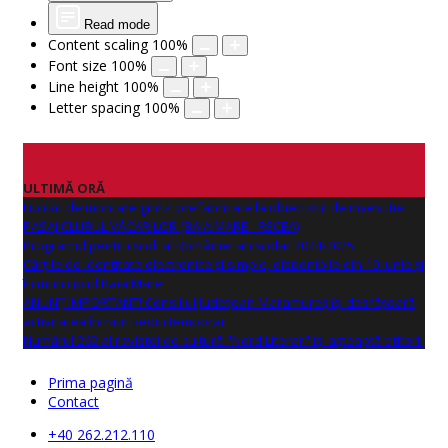
Read mode
Content scaling
100
%
Font size
100
%
Line height
100
%
Letter spacing
100
%
ULTIMĂ ORĂ
Lucrări de montare grinzi prefabricate la obiectivul de investitie
PASAJ CLUBUL VĂCARILOR (BAIA MARE - RECEA)
Programul pentru școli al României an școlar 2024-2025
Cărțile de identitate electronice și simple, disponibile din 10 iunie și
în municipiul Baia Mare
ANUNŢ IMPORTANT! Consiliul Județean Maramureș își desfășoară
activitatea într-un sediu temporar.
Numărul 262 al revistei de cultură "Nord Literar" își așteaptă cititorii
Prima pagină
Contact
+40 262.212.110