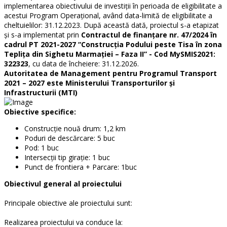
implementarea obiectivului de investiții în perioada de eligibilitate a
acestui Program Operațional, având data-limită de eligibilitate a
cheltuielilor: 31.12.2023. După această dată, proiectul s-a etapizat
și s-a implementat prin
Contractul de finanțare nr. 47/2024 în
cadrul PT 2021-2027 “Construcția Podului peste Tisa în zona
Teplița din Sighetu Marmației – Faza II” - Cod MySMIS2021:
322323
, cu data de încheiere: 31.12.2026.
Autoritatea de Management pentru Programul Transport
2021 – 2027 este Ministerului Transporturilor și
Infrastructurii (MTI)
Obiective specifice:
Construcție nouă drum: 1,2 km
Poduri de descărcare: 5 buc
Pod: 1 buc
Intersecții tip girație: 1 buc
Punct de frontiera + Parcare: 1buc
Obiectivul general al proiectului
Principale obiective ale proiectului sunt:
Realizarea proiectului va conduce la: