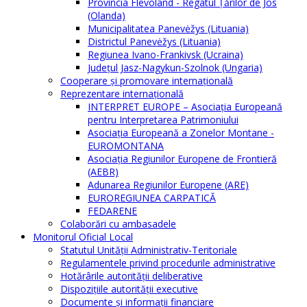
Provincia Flevoland - Regatul Ţărilor de Jos
(Olanda)
Municipalitatea Panevėžys (Lituania)
Districtul Panevėžys (Lituania)
Regiunea Ivano-Frankivsk (Ucraina)
Judeţul Jasz-Nagykun-Szolnok (Ungaria)
Cooperare şi promovare internaţională
Reprezentare internaţională
INTERPRET EUROPE – Asociația Europeană
pentru Interpretarea Patrimoniului
Asociația Europeană a Zonelor Montane -
EUROMONTANA
Asociația Regiunilor Europene de Frontieră
(AEBR)
Adunarea Regiunilor Europene (ARE)
EUROREGIUNEA CARPATICĂ
FEDARENE
Colaborări cu ambasadele
Monitorul Oficial Local
Statutul Unităţii Administrativ-Teritoriale
Regulamentele privind procedurile administrative
Hotărârile autorităţii deliberative
Dispoziţiile autorităţii executive
Documente şi informaţii financiare