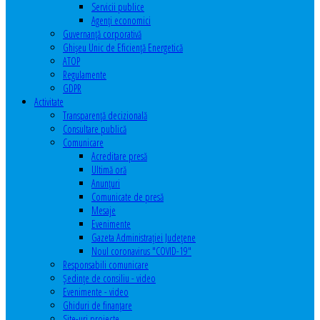
Servicii publice
Agenţi economici
Guvernanță corporativă
Ghişeu Unic de Eficienţă Energetică
ATOP
Regulamente
GDPR
Activitate
Transparenţă decizională
Consultare publică
Comunicare
Acreditare presă
Ultimă oră
Anunţuri
Comunicate de presă
Mesaje
Evenimente
Gazeta Administraţiei Judeţene
Noul coronavirus "COVID-19"
Responsabili comunicare
Şedinţe de consiliu - video
Evenimente - video
Ghiduri de finanţare
Site-uri proiecte