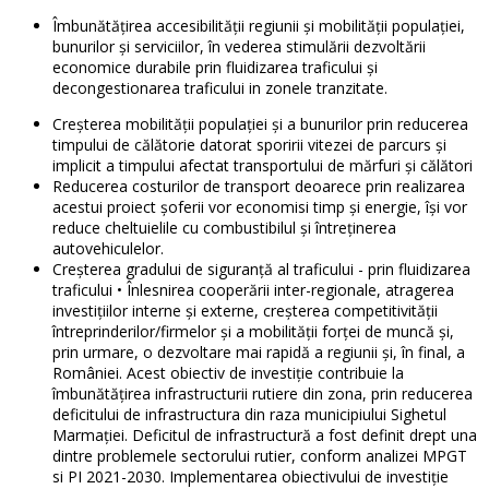
Îmbunătățirea accesibilității regiunii și mobilității populației,
bunurilor și serviciilor, în vederea stimulării dezvoltării
economice durabile prin fluidizarea traficului și
decongestionarea traficului in zonele tranzitate.
Creșterea mobilității populației și a bunurilor prin reducerea
timpului de călătorie datorat sporirii vitezei de parcurs și
implicit a timpului afectat transportului de mărfuri și călători
Reducerea costurilor de transport deoarece prin realizarea
acestui proiect șoferii vor economisi timp și energie, își vor
reduce cheltuielile cu combustibilul și întreținerea
autovehiculelor.
Creșterea gradului de siguranță al traficului - prin fluidizarea
traficului • Înlesnirea cooperării inter-regionale, atragerea
investițiilor interne și externe, creșterea competitivității
întreprinderilor/firmelor și a mobilității forței de muncă și,
prin urmare, o dezvoltare mai rapidă a regiunii și, în final, a
României. Acest obiectiv de investiție contribuie la
îmbunătățirea infrastructurii rutiere din zona, prin reducerea
deficitului de infrastructura din raza municipiului Sighetul
Marmației. Deficitul de infrastructură a fost definit drept una
dintre problemele sectorului rutier, conform analizei MPGT
si PI 2021-2030. Implementarea obiectivului de investiție