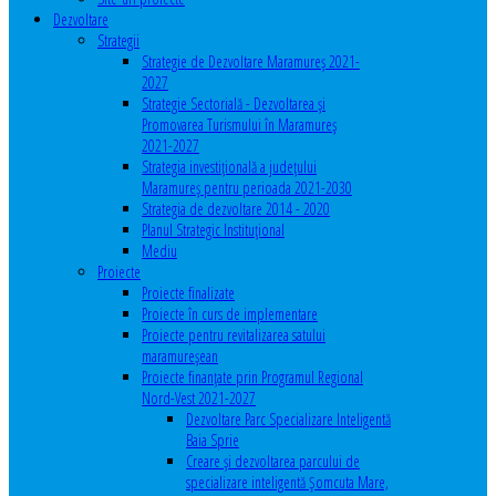
Dezvoltare
Strategii
Strategie de Dezvoltare Maramureș 2021-
2027
Strategie Sectorială - Dezvoltarea și
Promovarea Turismului în Maramureș
2021-2027
Strategia investiţională a județului
Maramureș pentru perioada 2021-2030
Strategia de dezvoltare 2014 - 2020
Planul Strategic Instituţional
Mediu
Proiecte
Proiecte finalizate
Proiecte în curs de implementare
Proiecte pentru revitalizarea satului
maramureşean
Proiecte finanțate prin Programul Regional
Nord-Vest 2021-2027
Dezvoltare Parc Specializare Inteligentă
Baia Sprie
Creare și dezvoltarea parcului de
specializare inteligentă Șomcuta Mare,