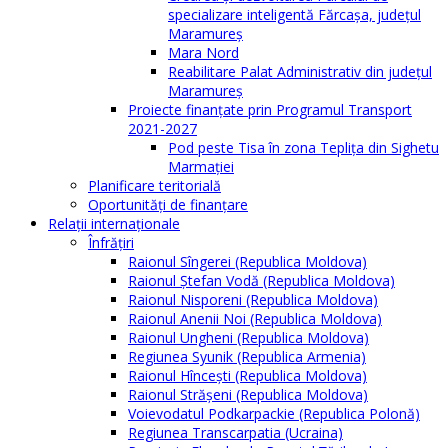
specializare inteligentă Fărcașa, județul
Maramureș
Mara Nord
Reabilitare Palat Administrativ din județul
Maramureș
Proiecte finanțate prin Programul Transport
2021-2027
Pod peste Tisa în zona Teplița din Sighetu
Marmației
Planificare teritorială
Oportunităţi de finanţare
Relaţii internaţionale
Înfrăţiri
Raionul Sîngerei (Republica Moldova)
Raionul Ștefan Vodă (Republica Moldova)
Raionul Nisporeni (Republica Moldova)
Raionul Anenii Noi (Republica Moldova)
Raionul Ungheni (Republica Moldova)
Regiunea Syunik (Republica Armenia)
Raionul Hîncești (Republica Moldova)
Raionul Străşeni (Republica Moldova)
Voievodatul Podkarpackie (Republica Polonă)
Regiunea Transcarpatia (Ucraina)