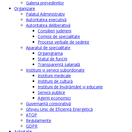
Galeria președinților
Organizare
Palatul Administrativ
Autoritatea executivă
Autoritatea deliberativă
Consilieri judeţeni
Comisii de specialitate
Procese verbale de sedinte
Aparatul de specialitate
Organigrama
Statul de funcții
Transparență salarială
Instituţii şi servicii subordonate
Instituţii medicale
Instituţii de cultură
Instituţii de învăţământ şi educaţie
Servicii publice
Agenţi economici
Guvernanță corporativă
Ghişeu Unic de Eficienţă Energetică
ATOP
Regulamente
GDPR
Activitate