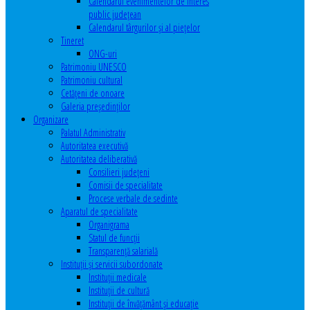
Calendarul evenimentelor de interes
public judeţean
Calendarul târgurilor şi al pieţelor
Tineret
ONG-uri
Patrimoniu UNESCO
Patrimoniu cultural
Cetăţeni de onoare
Galeria președinților
Organizare
Palatul Administrativ
Autoritatea executivă
Autoritatea deliberativă
Consilieri judeţeni
Comisii de specialitate
Procese verbale de sedinte
Aparatul de specialitate
Organigrama
Statul de funcții
Transparență salarială
Instituţii şi servicii subordonate
Instituţii medicale
Instituţii de cultură
Instituţii de învăţământ şi educaţie