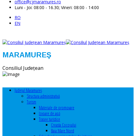
office@cjmaramures.ro
Luni - Joi: 08:00 - 16.30; Vineri: 08:00 - 14:00
RO
EN
MARAMUREŞ
Consiliul Judeţean
Judeţul Maramureş
Structura administrativă
Turism
Materiale de promovare
Izvoare de apă
Trasee turistice
Creasta Cocoșului
Baia Mare Nord