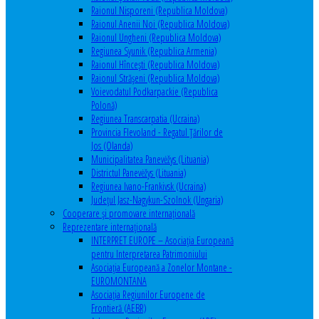
Raionul Nisporeni (Republica Moldova)
Raionul Anenii Noi (Republica Moldova)
Raionul Ungheni (Republica Moldova)
Regiunea Syunik (Republica Armenia)
Raionul Hîncești (Republica Moldova)
Raionul Străşeni (Republica Moldova)
Voievodatul Podkarpackie (Republica
Polonă)
Regiunea Transcarpatia (Ucraina)
Provincia Flevoland - Regatul Ţărilor de
Jos (Olanda)
Municipalitatea Panevėžys (Lituania)
Districtul Panevėžys (Lituania)
Regiunea Ivano-Frankivsk (Ucraina)
Judeţul Jasz-Nagykun-Szolnok (Ungaria)
Cooperare şi promovare internaţională
Reprezentare internaţională
INTERPRET EUROPE – Asociația Europeană
pentru Interpretarea Patrimoniului
Asociația Europeană a Zonelor Montane -
EUROMONTANA
Asociația Regiunilor Europene de
Frontieră (AEBR)