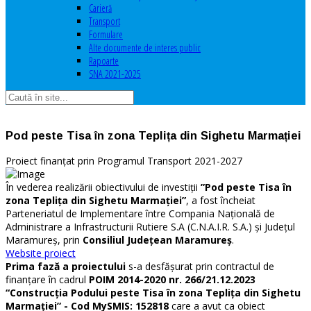
Carieră
Transport
Formulare
Alte documente de interes public
Rapoarte
SNA 2021-2025
Pod peste Tisa în zona Teplița din Sighetu Marmației
Proiect finanțat prin Programul Transport 2021-2027
În vederea realizării obiectivului de investiții
”Pod peste Tisa în
zona Teplița din Sighetu Marmației”
, a fost încheiat
Parteneriatul de Implementare între Compania Națională de
Administrare a Infrastructurii Rutiere S.A (C.N.A.I.R. S.A.) și Județul
Maramureș, prin
Consiliul Județean Maramureș
.
Website proiect
Prima fază a proiectului
s-a desfășurat prin contractul de
finanțare în cadrul
POIM 2014-2020 nr. 266/21.12.2023
“Construcția Podului peste Tisa în zona Teplița din Sighetu
Marmației” - Cod MySMIS: 152818
care a avut ca obiect