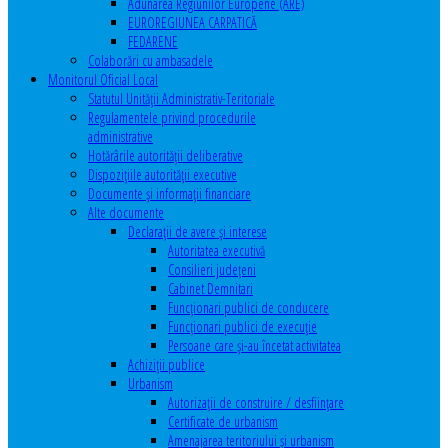
Adunarea Regiunilor Europene (ARE)
EUROREGIUNEA CARPATICĂ
FEDARENE
Colaborări cu ambasadele
Monitorul Oficial Local
Statutul Unităţii Administrativ-Teritoriale
Regulamentele privind procedurile
administrative
Hotărârile autorităţii deliberative
Dispoziţiile autorităţii executive
Documente şi informaţii financiare
Alte documente
Declaraţii de avere şi interese
Autoritatea executivă
Consilieri judeţeni
Cabinet Demnitari
Funcţionari publici de conducere
Funcționari publici de execuție
Persoane care şi-au încetat activitatea
Achiziţii publice
Urbanism
Autorizații de construire / desființare
Certificate de urbanism
Amenajarea teritoriului şi urbanism