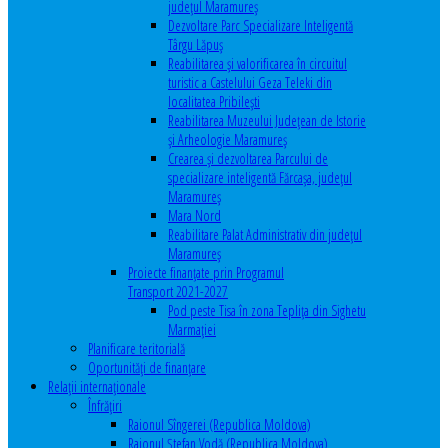
județul Maramureș
Dezvoltare Parc Specializare Inteligentă
Târgu Lăpuș
Reabilitarea și valorificarea în circuitul
turistic a Castelului Geza Teleki din
localitatea Pribilești
Reabilitarea Muzeului Județean de Istorie
și Arheologie Maramureș
Crearea și dezvoltarea Parcului de
specializare inteligentă Fărcașa, județul
Maramureș
Mara Nord
Reabilitare Palat Administrativ din județul
Maramureș
Proiecte finanțate prin Programul
Transport 2021-2027
Pod peste Tisa în zona Teplița din Sighetu
Marmației
Planificare teritorială
Oportunităţi de finanţare
Relaţii internaţionale
Înfrăţiri
Raionul Sîngerei (Republica Moldova)
Raionul Ștefan Vodă (Republica Moldova)