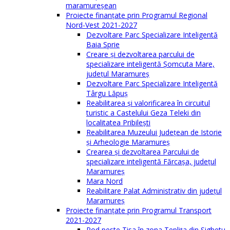
maramureşean
Proiecte finanțate prin Programul Regional
Nord-Vest 2021-2027
Dezvoltare Parc Specializare Inteligentă
Baia Sprie
Creare și dezvoltarea parcului de
specializare inteligentă Șomcuta Mare,
județul Maramureș
Dezvoltare Parc Specializare Inteligentă
Târgu Lăpuș
Reabilitarea și valorificarea în circuitul
turistic a Castelului Geza Teleki din
localitatea Pribilești
Reabilitarea Muzeului Județean de Istorie
și Arheologie Maramureș
Crearea și dezvoltarea Parcului de
specializare inteligentă Fărcașa, județul
Maramureș
Mara Nord
Reabilitare Palat Administrativ din județul
Maramureș
Proiecte finanțate prin Programul Transport
2021-2027
Pod peste Tisa în zona Teplița din Sighetu