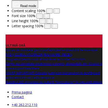
Read mode
Content scaling
100
%
Font size
100
%
Line height
100
%
Letter spacing
100
%
ULTIMĂ ORĂ
Lucrări de montare grinzi prefabricate la obiectivul de investitie
PASAJ CLUBUL VĂCARILOR (BAIA MARE - RECEA)
Programul pentru școli al României an școlar 2024-2025
Cărțile de identitate electronice și simple, disponibile din 10 iunie și
în municipiul Baia Mare
ANUNŢ IMPORTANT! Consiliul Județean Maramureș își desfășoară
activitatea într-un sediu temporar.
Numărul 262 al revistei de cultură "Nord Literar" își așteaptă cititorii
Prima pagină
Contact
+40 262.212.110