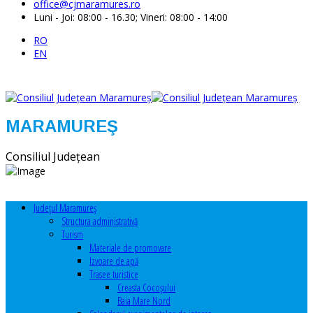
office@cjmaramures.ro
Luni - Joi: 08:00 - 16.30; Vineri: 08:00 - 14:00
RO
EN
MARAMUREŞ
Consiliul Judeţean
Judeţul Maramureş
Structura administrativă
Turism
Materiale de promovare
Izvoare de apă
Trasee turistice
Creasta Cocoșului
Baia Mare Nord