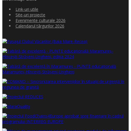
Link-uri utile
Site-uri proiecte
Evenimente culturale 2026
Calendarul târgurilor 2026