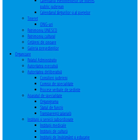
Calendarul evenimentelor de interes
public judeţean
Calendarul târgurilor şi al pieţelor
Tineret
ONG-uri
Patrimoniu UNESCO
Patrimoniu cultural
Cetăţeni de onoare
Galeria președinților
Organizare
Palatul Administrativ
Autoritatea executivă
Autoritatea deliberativă
Consilieri judeţeni
Comisii de specialitate
Procese verbale de sedinte
Aparatul de specialitate
Organigrama
Statul de funcții
Transparență salarială
Instituţii şi servicii subordonate
Instituţii medicale
Instituţii de cultură
Instituţii de învăţământ şi educaţie