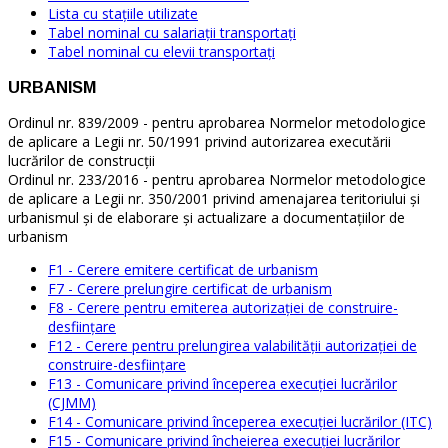
Lista cu stațiile utilizate
Tabel nominal cu salariații transportați
Tabel nominal cu elevii transportați
URBANISM
Ordinul nr. 839/2009 - pentru aprobarea Normelor metodologice
de aplicare a Legii nr. 50/1991 privind autorizarea executării
lucrărilor de construcţii
Ordinul nr. 233/2016 - pentru aprobarea Normelor metodologice
de aplicare a Legii nr. 350/2001 privind amenajarea teritoriului şi
urbanismul şi de elaborare şi actualizare a documentaţiilor de
urbanism
F1 - Cerere emitere certificat de urbanism
F7 - Cerere prelungire certificat de urbanism
F8 - Cerere pentru emiterea autorizației de construire-
desființare
F12 - Cerere pentru prelungirea valabilității autorizației de
construire-desființare
F13 - Comunicare privind începerea execuției lucrărilor
(CJMM)
F14 - Comunicare privind începerea execuției lucrărilor (ITC)
F15 - Comunicare privind încheierea execuției lucrărilor