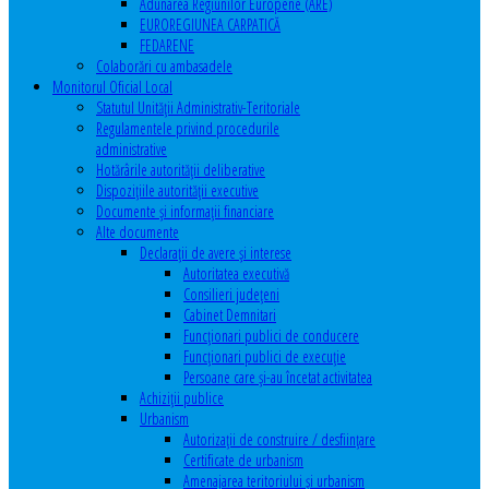
Adunarea Regiunilor Europene (ARE)
EUROREGIUNEA CARPATICĂ
FEDARENE
Colaborări cu ambasadele
Monitorul Oficial Local
Statutul Unităţii Administrativ-Teritoriale
Regulamentele privind procedurile
administrative
Hotărârile autorităţii deliberative
Dispoziţiile autorităţii executive
Documente şi informaţii financiare
Alte documente
Declaraţii de avere şi interese
Autoritatea executivă
Consilieri judeţeni
Cabinet Demnitari
Funcţionari publici de conducere
Funcționari publici de execuție
Persoane care şi-au încetat activitatea
Achiziţii publice
Urbanism
Autorizații de construire / desființare
Certificate de urbanism
Amenajarea teritoriului şi urbanism