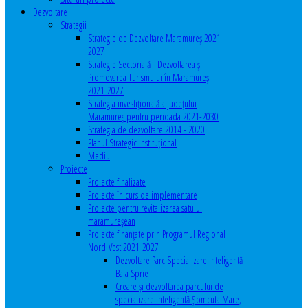
Dezvoltare
Strategii
Strategie de Dezvoltare Maramureș 2021-
2027
Strategie Sectorială - Dezvoltarea și
Promovarea Turismului în Maramureș
2021-2027
Strategia investiţională a județului
Maramureș pentru perioada 2021-2030
Strategia de dezvoltare 2014 - 2020
Planul Strategic Instituţional
Mediu
Proiecte
Proiecte finalizate
Proiecte în curs de implementare
Proiecte pentru revitalizarea satului
maramureşean
Proiecte finanțate prin Programul Regional
Nord-Vest 2021-2027
Dezvoltare Parc Specializare Inteligentă
Baia Sprie
Creare și dezvoltarea parcului de
specializare inteligentă Șomcuta Mare,