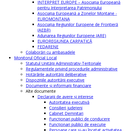
INTERPRET EUROPE – Asociația Europeană
pentru Interpretarea Patrimoniului
Asociația Europeană a Zonelor Montane -
EUROMONTANA
Asociația Regiunilor Europene de Frontieră
(AEBR)
Adunarea Regiunilor Europene (ARE)
EUROREGIUNEA CARPATICĂ
FEDARENE
Colaborări cu ambasadele
Monitorul Oficial Local
Statutul Unităţii Administrativ-Teritoriale
Regulamentele privind procedurile administrative
Hotărârile autorităţii deliberative
Dispoziţiile autorităţii executive
Documente şi informaţii financiare
Alte documente
Declaraţii de avere şi interese
Autoritatea executivă
Consilieri judeţeni
Cabinet Demnitari
Funcţionari publici de conducere
Funcționari publici de execuție
Persoane care şi-au încetat activitatea