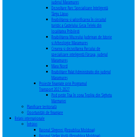
județul Maramureș
Dezvoltare Parc Specializare Inteligentă
Târgu Lăpuș
Reabilitarea și valorificarea în circuitul
turistic a Castelului Geza Teleki din
localitatea Pribilești
Reabilitarea Muzeului Județean de Istorie
și Arheologie Maramureș
Crearea și dezvoltarea Parcului de
specializare inteligentă Fărcașa, județul
Maramureș
Mara Nord
Reabilitare Palat Administrativ din județul
Maramureș
Proiecte finanțate prin Programul
Transport 2021-2027
Pod peste Tisa în zona Teplița din Sighetu
Marmației
Planificare teritorială
Oportunităţi de finanţare
Relaţii internaţionale
Înfrăţiri
Raionul Sîngerei (Republica Moldova)
Raionul Ștefan Vodă (Republica Moldova)