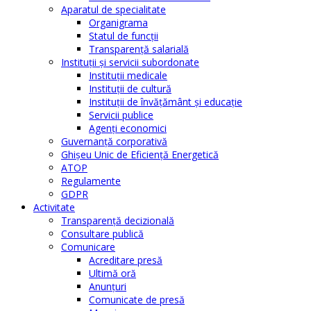
Aparatul de specialitate
Organigrama
Statul de funcții
Transparență salarială
Instituţii şi servicii subordonate
Instituţii medicale
Instituţii de cultură
Instituţii de învăţământ şi educaţie
Servicii publice
Agenţi economici
Guvernanță corporativă
Ghişeu Unic de Eficienţă Energetică
ATOP
Regulamente
GDPR
Activitate
Transparenţă decizională
Consultare publică
Comunicare
Acreditare presă
Ultimă oră
Anunţuri
Comunicate de presă