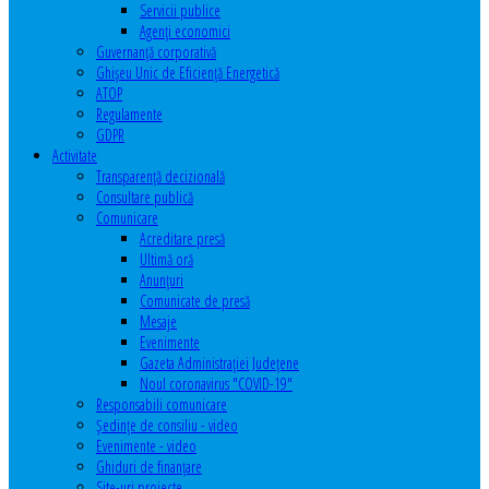
Servicii publice
Agenţi economici
Guvernanță corporativă
Ghişeu Unic de Eficienţă Energetică
ATOP
Regulamente
GDPR
Activitate
Transparenţă decizională
Consultare publică
Comunicare
Acreditare presă
Ultimă oră
Anunţuri
Comunicate de presă
Mesaje
Evenimente
Gazeta Administraţiei Judeţene
Noul coronavirus "COVID-19"
Responsabili comunicare
Şedinţe de consiliu - video
Evenimente - video
Ghiduri de finanţare
Site-uri proiecte