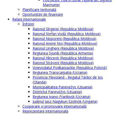
Marmației
Planificare teritorială
Oportunităţi de finanţare
Relaţii internaţionale
Înfrăţiri
Raionul Sîngerei (Republica Moldova)
Raionul Ștefan Vodă (Republica Moldova)
Raionul Nisporeni (Republica Moldova)
Raionul Anenii Noi (Republica Moldova)
Raionul Ungheni (Republica Moldova)
Regiunea Syunik (Republica Armenia)
Raionul Hîncești (Republica Moldova)
Raionul Străşeni (Republica Moldova)
Voievodatul Podkarpackie (Republica Polonă)
Regiunea Transcarpatia (Ucraina)
Provincia Flevoland - Regatul Ţărilor de Jos
(Olanda)
Municipalitatea Panevėžys (Lituania)
Districtul Panevėžys (Lituania)
Regiunea Ivano-Frankivsk (Ucraina)
Judeţul Jasz-Nagykun-Szolnok (Ungaria)
Cooperare şi promovare internaţională
Reprezentare internaţională