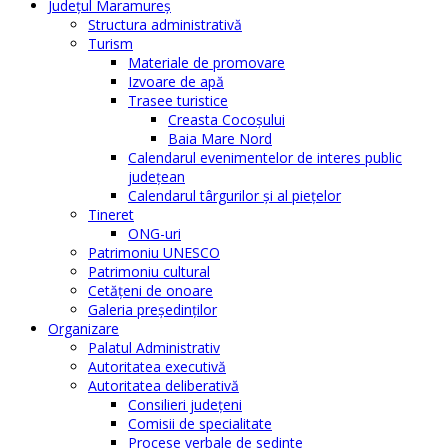
Judeţul Maramureş
Structura administrativă
Turism
Materiale de promovare
Izvoare de apă
Trasee turistice
Creasta Cocoșului
Baia Mare Nord
Calendarul evenimentelor de interes public
judeţean
Calendarul târgurilor şi al pieţelor
Tineret
ONG-uri
Patrimoniu UNESCO
Patrimoniu cultural
Cetăţeni de onoare
Galeria președinților
Organizare
Palatul Administrativ
Autoritatea executivă
Autoritatea deliberativă
Consilieri judeţeni
Comisii de specialitate
Procese verbale de sedinte