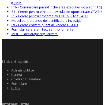
(CJMM)
F16 - Comunicare privind încheierea execuției lucrărilor (ITC)
F4 - Cerere pentru emiterea avizului de oportunitate CTATU
F1 - Cerere pentru emiterea aviz PUD/PUZ CTATU
Model pentru panou de identificare a investiției
F9 - Cerere emitere punct de vedere CTATU
Formular cerere arhitect șef monumente
MODEL declarație regularizare
Link-uri rapide
Achiziţii publice
Carieră
Ghiduri de finanţare
Formulare
GDPR
Informaţii utile