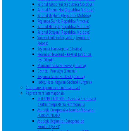
Raionul Nisporeni (Republica Moldova)
Raionul Anenii Noi (Republica Moldova)
Raionul Ungheni (Republica Moldova)
Regiunea Syunik (Republica Armenia)
Raionul Hîncești (Republica Moldova)
Raionul Străşeni (Republica Moldova)
Voievodatul Podkarpackie (Republica
Polonă)
Regiunea Transcarpatia (Ucraina)
Provincia Flevoland - Regatul Ţărilor de
Jos (Olanda)
Municipalitatea Panevėžys (Lituania)
Districtul Panevėžys (Lituania)
Regiunea Ivano-Frankivsk (Ucraina)
Judeţul Jasz-Nagykun-Szolnok (Ungaria)
Cooperare şi promovare internaţională
Reprezentare internaţională
INTERPRET EUROPE – Asociația Europeană
pentru Interpretarea Patrimoniului
Asociația Europeană a Zonelor Montane -
EUROMONTANA
Asociația Regiunilor Europene de
Frontieră (AEBR)