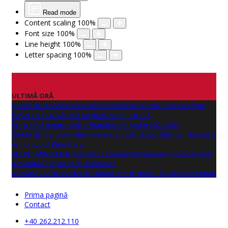
Read mode
Content scaling
100
%
Font size
100
%
Line height
100
%
Letter spacing
100
%
ULTIMĂ ORĂ
Lucrări de montare grinzi prefabricate la obiectivul de investitie
PASAJ CLUBUL VĂCARILOR (BAIA MARE - RECEA)
Programul pentru școli al României an școlar 2024-2025
Cărțile de identitate electronice și simple, disponibile din 10 iunie și
în municipiul Baia Mare
ANUNŢ IMPORTANT! Consiliul Județean Maramureș își desfășoară
activitatea într-un sediu temporar.
Numărul 262 al revistei de cultură "Nord Literar" își așteaptă cititorii
Prima pagină
Contact
+40 262.212.110