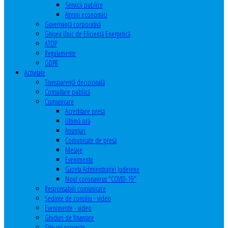
Servicii publice
Agenţi economici
Guvernanță corporativă
Ghişeu Unic de Eficienţă Energetică
ATOP
Regulamente
GDPR
Activitate
Transparenţă decizională
Consultare publică
Comunicare
Acreditare presă
Ultimă oră
Anunţuri
Comunicate de presă
Mesaje
Evenimente
Gazeta Administraţiei Judeţene
Noul coronavirus "COVID-19"
Responsabili comunicare
Şedinţe de consiliu - video
Evenimente - video
Ghiduri de finanţare
Site-uri proiecte