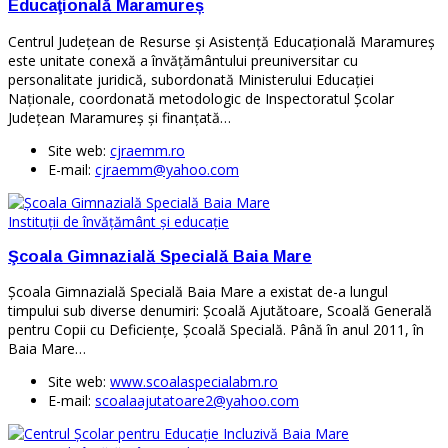
Educaţională Maramureș
Centrul Judeţean de Resurse şi Asistenţă Educaţională Maramureș
este unitate conexă a învăţământului preuniversitar cu
personalitate juridică, subordonată Ministerului Educaţiei
Naționale, coordonată metodologic de Inspectoratul Școlar
Județean Maramureș și finanțată…
Site web:
cjraemm.ro
E-mail:
cjraemm@yahoo.com
Instituţii de învăţământ şi educaţie
Şcoala Gimnazială Specială Baia Mare
Şcoala Gimnazială Specială Baia Mare a existat de-a lungul
timpului sub diverse denumiri: Şcoală Ajutătoare, Scoală Generală
pentru Copii cu Deficienţe, Școală Specială. Până în anul 2011, în
Baia Mare…
Site web:
www.scoalaspecialabm.ro
E-mail:
scoalaajutatoare2@yahoo.com