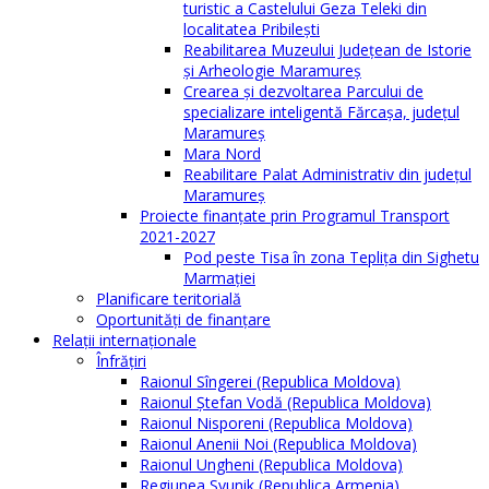
turistic a Castelului Geza Teleki din
localitatea Pribilești
Reabilitarea Muzeului Județean de Istorie
și Arheologie Maramureș
Crearea și dezvoltarea Parcului de
specializare inteligentă Fărcașa, județul
Maramureș
Mara Nord
Reabilitare Palat Administrativ din județul
Maramureș
Proiecte finanțate prin Programul Transport
2021-2027
Pod peste Tisa în zona Teplița din Sighetu
Marmației
Planificare teritorială
Oportunităţi de finanţare
Relaţii internaţionale
Înfrăţiri
Raionul Sîngerei (Republica Moldova)
Raionul Ștefan Vodă (Republica Moldova)
Raionul Nisporeni (Republica Moldova)
Raionul Anenii Noi (Republica Moldova)
Raionul Ungheni (Republica Moldova)
Regiunea Syunik (Republica Armenia)