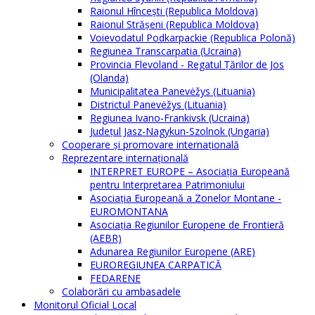
Raionul Hîncești (Republica Moldova)
Raionul Străşeni (Republica Moldova)
Voievodatul Podkarpackie (Republica Polonă)
Regiunea Transcarpatia (Ucraina)
Provincia Flevoland - Regatul Ţărilor de Jos
(Olanda)
Municipalitatea Panevėžys (Lituania)
Districtul Panevėžys (Lituania)
Regiunea Ivano-Frankivsk (Ucraina)
Judeţul Jasz-Nagykun-Szolnok (Ungaria)
Cooperare şi promovare internaţională
Reprezentare internaţională
INTERPRET EUROPE – Asociația Europeană
pentru Interpretarea Patrimoniului
Asociația Europeană a Zonelor Montane -
EUROMONTANA
Asociația Regiunilor Europene de Frontieră
(AEBR)
Adunarea Regiunilor Europene (ARE)
EUROREGIUNEA CARPATICĂ
FEDARENE
Colaborări cu ambasadele
Monitorul Oficial Local