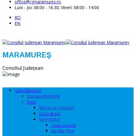
office@cjmaramures.ro
Luni - Joi: 08:00 - 16.30; Vineri: 08:00 - 14:00
RO
EN
MARAMUREŞ
Consiliul Judeţean
Judeţul Maramureş
Structura administrativă
Turism
Materiale de promovare
Izvoare de apă
Trasee turistice
Creasta Cocoșului
Baia Mare Nord