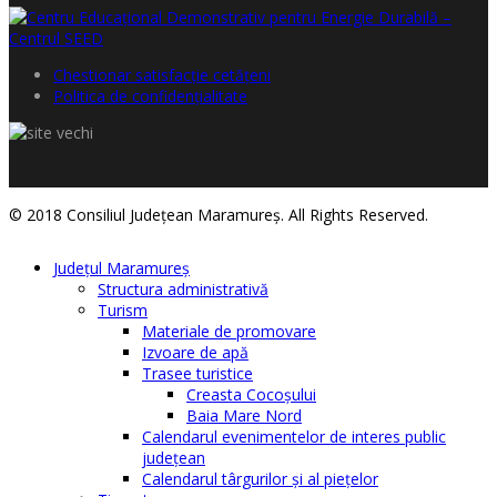
Chestionar satisfacţie cetăţeni
Politica de confidențialitate
© 2018 Consiliul Judeţean Maramureş. All Rights Reserved.
Judeţul Maramureş
Structura administrativă
Turism
Materiale de promovare
Izvoare de apă
Trasee turistice
Creasta Cocoșului
Baia Mare Nord
Calendarul evenimentelor de interes public
judeţean
Calendarul târgurilor şi al pieţelor