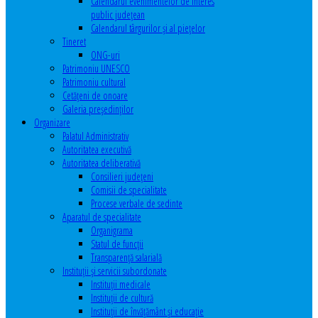
Calendarul evenimentelor de interes
public judeţean
Calendarul târgurilor şi al pieţelor
Tineret
ONG-uri
Patrimoniu UNESCO
Patrimoniu cultural
Cetăţeni de onoare
Galeria președinților
Organizare
Palatul Administrativ
Autoritatea executivă
Autoritatea deliberativă
Consilieri judeţeni
Comisii de specialitate
Procese verbale de sedinte
Aparatul de specialitate
Organigrama
Statul de funcții
Transparență salarială
Instituţii şi servicii subordonate
Instituţii medicale
Instituţii de cultură
Instituţii de învăţământ şi educaţie