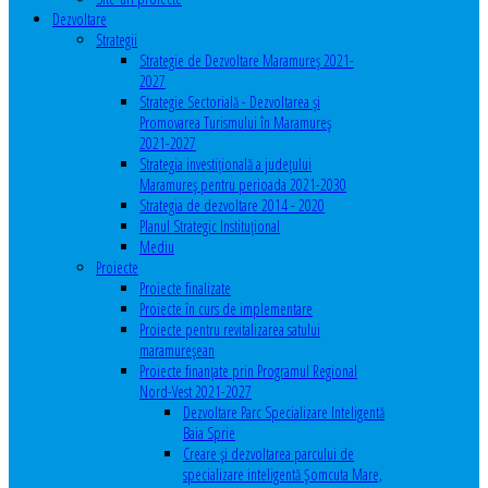
Dezvoltare
Strategii
Strategie de Dezvoltare Maramureș 2021-
2027
Strategie Sectorială - Dezvoltarea și
Promovarea Turismului în Maramureș
2021-2027
Strategia investiţională a județului
Maramureș pentru perioada 2021-2030
Strategia de dezvoltare 2014 - 2020
Planul Strategic Instituţional
Mediu
Proiecte
Proiecte finalizate
Proiecte în curs de implementare
Proiecte pentru revitalizarea satului
maramureşean
Proiecte finanțate prin Programul Regional
Nord-Vest 2021-2027
Dezvoltare Parc Specializare Inteligentă
Baia Sprie
Creare și dezvoltarea parcului de
specializare inteligentă Șomcuta Mare,