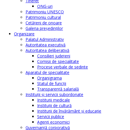
Tineret
ONG-uri
Patrimoniu UNESCO
Patrimoniu cultural
Cetăţeni de onoare
Galeria președinților
Organizare
Palatul Administrativ
Autoritatea executivă
Autoritatea deliberativă
Consilieri judeţeni
Comisii de specialitate
Procese verbale de sedinte
Aparatul de specialitate
Organigrama
Statul de funcții
Transparență salarială
Instituţii şi servicii subordonate
Instituţii medicale
Instituţii de cultură
Instituţii de învăţământ şi educaţie
Servicii publice
Agenţi economici
Guvernanță corporativă