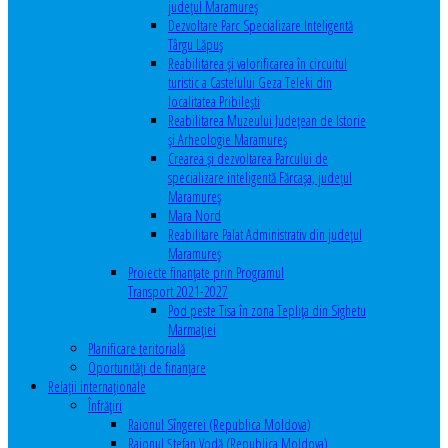
județul Maramureș
Dezvoltare Parc Specializare Inteligentă
Târgu Lăpuș
Reabilitarea și valorificarea în circuitul
turistic a Castelului Geza Teleki din
localitatea Pribilești
Reabilitarea Muzeului Județean de Istorie
și Arheologie Maramureș
Crearea și dezvoltarea Parcului de
specializare inteligentă Fărcașa, județul
Maramureș
Mara Nord
Reabilitare Palat Administrativ din județul
Maramureș
Proiecte finanțate prin Programul
Transport 2021-2027
Pod peste Tisa în zona Teplița din Sighetu
Marmației
Planificare teritorială
Oportunităţi de finanţare
Relaţii internaţionale
Înfrăţiri
Raionul Sîngerei (Republica Moldova)
Raionul Ștefan Vodă (Republica Moldova)