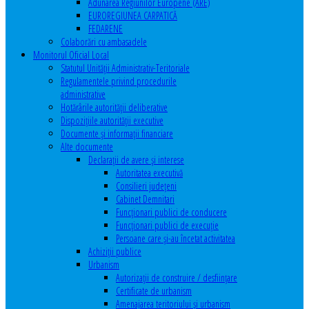
Adunarea Regiunilor Europene (ARE)
EUROREGIUNEA CARPATICĂ
FEDARENE
Colaborări cu ambasadele
Monitorul Oficial Local
Statutul Unităţii Administrativ-Teritoriale
Regulamentele privind procedurile
administrative
Hotărârile autorităţii deliberative
Dispoziţiile autorităţii executive
Documente şi informaţii financiare
Alte documente
Declaraţii de avere şi interese
Autoritatea executivă
Consilieri judeţeni
Cabinet Demnitari
Funcţionari publici de conducere
Funcționari publici de execuție
Persoane care şi-au încetat activitatea
Achiziţii publice
Urbanism
Autorizații de construire / desființare
Certificate de urbanism
Amenajarea teritoriului şi urbanism