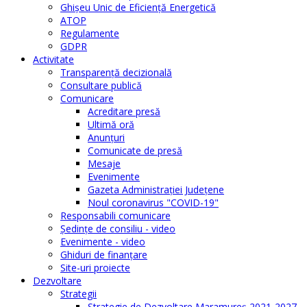
Ghişeu Unic de Eficienţă Energetică
ATOP
Regulamente
GDPR
Activitate
Transparenţă decizională
Consultare publică
Comunicare
Acreditare presă
Ultimă oră
Anunţuri
Comunicate de presă
Mesaje
Evenimente
Gazeta Administraţiei Judeţene
Noul coronavirus "COVID-19"
Responsabili comunicare
Şedinţe de consiliu - video
Evenimente - video
Ghiduri de finanţare
Site-uri proiecte
Dezvoltare
Strategii
Strategie de Dezvoltare Maramureș 2021-2027