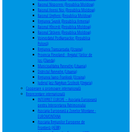
Raionul Nisporeni (Republica Moldova)
Raionul Anenii Noi (Republica Moldova)
Raionul Ungheni (Republica Moldova)
Regiunea Syunik (Republica Armenia)
Raionul Hîncești (Republica Moldova)
Raionul Străşeni (Republica Moldova)
Voievodatul Podkarpackie (Republica
Polonă)
Regiunea Transcarpatia (Ucraina)
Provincia Flevoland - Regatul Ţărilor de
Jos (Olanda)
Municipalitatea Panevėžys (Lituania)
Districtul Panevėžys (Lituania)
Regiunea Ivano-Frankivsk (Ucraina)
Judeţul Jasz-Nagykun-Szolnok (Ungaria)
Cooperare şi promovare internaţională
Reprezentare internaţională
INTERPRET EUROPE – Asociația Europeană
pentru Interpretarea Patrimoniului
Asociația Europeană a Zonelor Montane -
EUROMONTANA
Asociația Regiunilor Europene de
Frontieră (AEBR)