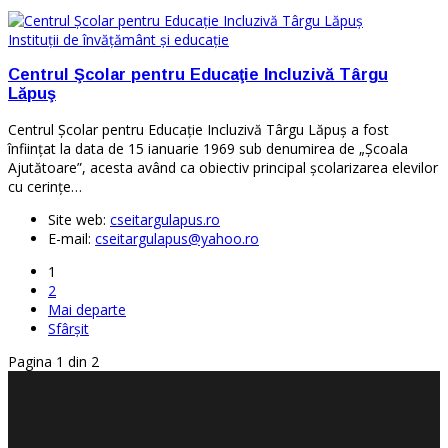
Instituţii de învăţământ şi educaţie
Centrul Şcolar pentru Educaţie Incluzivă Târgu
Lăpuş
Centrul Şcolar pentru Educaţie Incluzivă Târgu Lăpuş a fost
înfiinţat la data de 15 ianuarie 1969 sub denumirea de „Şcoala
Ajutătoare”, acesta având ca obiectiv principal şcolarizarea elevilor
cu cerinţe…
Site web:
cseitargulapus.ro
E-mail:
cseitargulapus@yahoo.ro
1
2
Mai departe
Sfârșit
Pagina 1 din 2