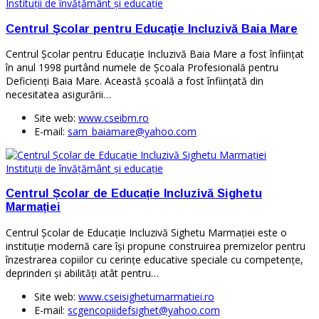
Instituţii de învăţământ şi educaţie
Centrul Şcolar pentru Educaţie Incluzivă Baia Mare
Centrul Şcolar pentru Educaţie Incluzivă Baia Mare a fost înfiinţat
în anul 1998 purtând numele de Școala Profesională pentru
Deficienţi Baia Mare. Această şcoală a fost înfiinţată din
necesitatea asigurării…
Site web:
www.cseibm.ro
E-mail:
sam_baiamare@yahoo.com
Instituţii de învăţământ şi educaţie
Centrul Școlar de Educație Incluzivă Sighetu
Marmației
Centrul Școlar de Educație Incluzivă Sighetu Marmației este o
instituţie modernă care îşi propune construirea premizelor pentru
înzestrarea copiilor cu cerinţe educative speciale cu competenţe,
deprinderi şi abilităţi atât pentru…
Site web:
www.cseisighetumarmatiei.ro
E-mail:
scgencopiidefsighet@yahoo.com