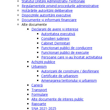
Statutul Unităţii Administrativ-Teritoriale
Regulamentele privind procedurile administrative
Hotărârile autorităţii deliberative
Dispoziţiile autorităţii executive
Documente şi informaţii financiare
Alte documente
Declaraţii de avere şi interese
Autoritatea executivă
Consilieri judeţeni
Cabinet Demnitari
Funcţionari publici de conducere
Funcționari publici de execuție
Persoane care şi-au încetat activitatea
Achiziţii publice
Urbanism
Autorizații de construire / desființare
Certificate de urbanism
Amenajarea teritoriului şi urbanism
Carieră
Transport
Formulare
Alte documente de interes public
Rapoarte
SNA 2021-2025