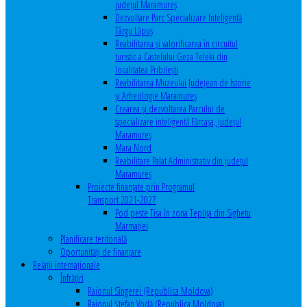
județul Maramureș
Dezvoltare Parc Specializare Inteligentă
Târgu Lăpuș
Reabilitarea și valorificarea în circuitul
turistic a Castelului Geza Teleki din
localitatea Pribilești
Reabilitarea Muzeului Județean de Istorie
și Arheologie Maramureș
Crearea și dezvoltarea Parcului de
specializare inteligentă Fărcașa, județul
Maramureș
Mara Nord
Reabilitare Palat Administrativ din județul
Maramureș
Proiecte finanțate prin Programul
Transport 2021-2027
Pod peste Tisa în zona Teplița din Sighetu
Marmației
Planificare teritorială
Oportunităţi de finanţare
Relaţii internaţionale
Înfrăţiri
Raionul Sîngerei (Republica Moldova)
Raionul Ștefan Vodă (Republica Moldova)