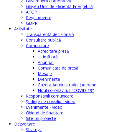
Guvernanță corporativă
Ghişeu Unic de Eficienţă Energetică
ATOP
Regulamente
GDPR
Activitate
Transparenţă decizională
Consultare publică
Comunicare
Acreditare presă
Ultimă oră
Anunţuri
Comunicate de presă
Mesaje
Evenimente
Gazeta Administraţiei Judeţene
Noul coronavirus "COVID-19"
Responsabili comunicare
Şedinţe de consiliu - video
Evenimente - video
Ghiduri de finanţare
Site-uri proiecte
Dezvoltare
Strategii