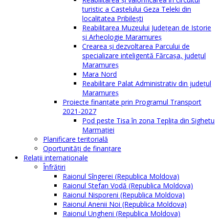
turistic a Castelului Geza Teleki din
localitatea Pribilești
Reabilitarea Muzeului Județean de Istorie
și Arheologie Maramureș
Crearea și dezvoltarea Parcului de
specializare inteligentă Fărcașa, județul
Maramureș
Mara Nord
Reabilitare Palat Administrativ din județul
Maramureș
Proiecte finanțate prin Programul Transport
2021-2027
Pod peste Tisa în zona Teplița din Sighetu
Marmației
Planificare teritorială
Oportunităţi de finanţare
Relaţii internaţionale
Înfrăţiri
Raionul Sîngerei (Republica Moldova)
Raionul Ștefan Vodă (Republica Moldova)
Raionul Nisporeni (Republica Moldova)
Raionul Anenii Noi (Republica Moldova)
Raionul Ungheni (Republica Moldova)