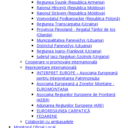
Regiunea Syunik (Republica Armenia)
Raionul Hîncești (Republica Moldova)
Raionul Străşeni (Republica Moldova)
Voievodatul Podkarpackie (Republica Polonă)
Regiunea Transcarpatia (Ucraina)
Provincia Flevoland - Regatul Ţărilor de Jos
(Olanda)
Municipalitatea Panevėžys (Lituania)
Districtul Panevėžys (Lituania)
Regiunea Ivano-Frankivsk (Ucraina)
Judeţul Jasz-Nagykun-Szolnok (Ungaria)
Cooperare şi promovare internaţională
Reprezentare internaţională
INTERPRET EUROPE – Asociația Europeană
pentru Interpretarea Patrimoniului
Asociația Europeană a Zonelor Montane -
EUROMONTANA
Asociația Regiunilor Europene de Frontieră
(AEBR)
Adunarea Regiunilor Europene (ARE)
EUROREGIUNEA CARPATICĂ
FEDARENE
Colaborări cu ambasadele
Monitorul Oficial Local