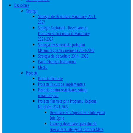
Dezvoltare
Strategii
Strategie de Dezvoltare Maramureș 2021-
2027
Strategie Sectorială - Dezvoltarea și
Promovarea Turismului în Maramureș
2021-2027
Strategia investiţională a județului
Maramureș pentru perioada 2021-2030
Strategia de dezvoltare 2014 - 2020
Planul Strategic Instituţional
Mediu
Proiecte
Proiecte finalizate
Proiecte în curs de implementare
Proiecte pentru revitalizarea satului
maramureşean
Proiecte finanțate prin Programul Regional
Nord-Vest 2021-2027
Dezvoltare Parc Specializare Inteligentă
Baia Sprie
Creare și dezvoltarea parcului de
specializare inteligentă Șomcuta Mare,