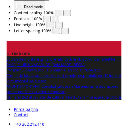
Read mode
Content scaling
100
%
Font size
100
%
Line height
100
%
Letter spacing
100
%
ULTIMĂ ORĂ
Lucrări de montare grinzi prefabricate la obiectivul de investitie
PASAJ CLUBUL VĂCARILOR (BAIA MARE - RECEA)
Programul pentru școli al României an școlar 2024-2025
Cărțile de identitate electronice și simple, disponibile din 10 iunie și
în municipiul Baia Mare
ANUNŢ IMPORTANT! Consiliul Județean Maramureș își desfășoară
activitatea într-un sediu temporar.
Numărul 262 al revistei de cultură "Nord Literar" își așteaptă cititorii
Prima pagină
Contact
+40 262.212.110