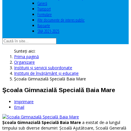
Carieră
Transport
Formulare
Alte documente de interes public
Rapoarte
SNA 2021-2025
Sunteți aici:
Prima pagină
Organizare
Instituţii şi servicii subordonate
Instituţii de învăţământ şi educaţie
Şcoala Gimnazială Specială Baia Mare
Şcoala Gimnazială Specială Baia Mare
Imprimare
Email
Şcoala Gimnazială Specială Baia Mare
a existat de-a lungul
timpului sub diverse denumiri: Şcoală Ajutătoare, Scoală Generală