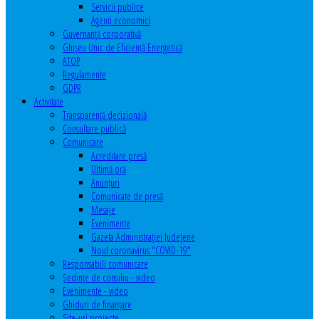
Servicii publice
Agenţi economici
Guvernanță corporativă
Ghişeu Unic de Eficienţă Energetică
ATOP
Regulamente
GDPR
Activitate
Transparenţă decizională
Consultare publică
Comunicare
Acreditare presă
Ultimă oră
Anunţuri
Comunicate de presă
Mesaje
Evenimente
Gazeta Administraţiei Judeţene
Noul coronavirus "COVID-19"
Responsabili comunicare
Şedinţe de consiliu - video
Evenimente - video
Ghiduri de finanţare
Site-uri proiecte