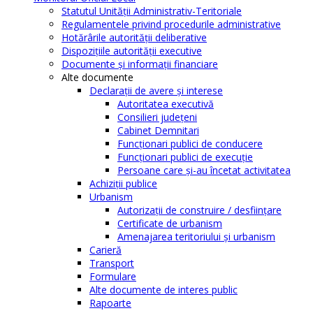
Statutul Unităţii Administrativ-Teritoriale
Regulamentele privind procedurile administrative
Hotărârile autorităţii deliberative
Dispoziţiile autorităţii executive
Documente şi informaţii financiare
Alte documente
Declaraţii de avere şi interese
Autoritatea executivă
Consilieri judeţeni
Cabinet Demnitari
Funcţionari publici de conducere
Funcționari publici de execuție
Persoane care şi-au încetat activitatea
Achiziţii publice
Urbanism
Autorizații de construire / desființare
Certificate de urbanism
Amenajarea teritoriului şi urbanism
Carieră
Transport
Formulare
Alte documente de interes public
Rapoarte