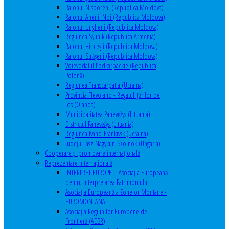
Raionul Nisporeni (Republica Moldova)
Raionul Anenii Noi (Republica Moldova)
Raionul Ungheni (Republica Moldova)
Regiunea Syunik (Republica Armenia)
Raionul Hîncești (Republica Moldova)
Raionul Străşeni (Republica Moldova)
Voievodatul Podkarpackie (Republica
Polonă)
Regiunea Transcarpatia (Ucraina)
Provincia Flevoland - Regatul Ţărilor de
Jos (Olanda)
Municipalitatea Panevėžys (Lituania)
Districtul Panevėžys (Lituania)
Regiunea Ivano-Frankivsk (Ucraina)
Judeţul Jasz-Nagykun-Szolnok (Ungaria)
Cooperare şi promovare internaţională
Reprezentare internaţională
INTERPRET EUROPE – Asociația Europeană
pentru Interpretarea Patrimoniului
Asociația Europeană a Zonelor Montane -
EUROMONTANA
Asociația Regiunilor Europene de
Frontieră (AEBR)