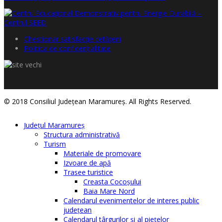
Chestionar satisfacţie cetăţeni
Politica de confidențialitate
© 2018 Consiliul Judeţean Maramureş. All Rights Reserved.
Judeţul Maramureş
Structura administrativă
Turism
Materiale de promovare
Izvoare de apă
Trasee turistice
Creasta Cocoșului
Baia Mare Nord
Calendarul evenimentelor de interes public
judeţean
Calendarul târgurilor şi al pieţelor