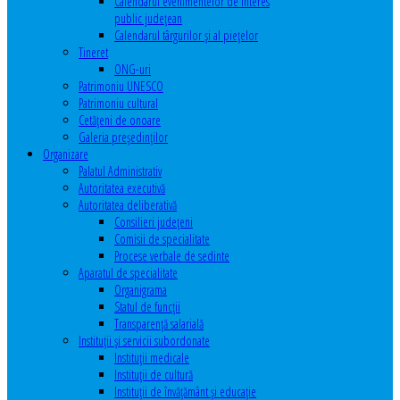
Calendarul evenimentelor de interes
public judeţean
Calendarul târgurilor şi al pieţelor
Tineret
ONG-uri
Patrimoniu UNESCO
Patrimoniu cultural
Cetăţeni de onoare
Galeria președinților
Organizare
Palatul Administrativ
Autoritatea executivă
Autoritatea deliberativă
Consilieri judeţeni
Comisii de specialitate
Procese verbale de sedinte
Aparatul de specialitate
Organigrama
Statul de funcții
Transparență salarială
Instituţii şi servicii subordonate
Instituţii medicale
Instituţii de cultură
Instituţii de învăţământ şi educaţie