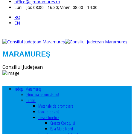
office@cjmaramures.ro
Luni - Joi: 08:00 - 16.30; Vineri: 08:00 - 14:00
RO
EN
MARAMUREŞ
Consiliul Judeţean
Judeţul Maramureş
Structura administrativă
Turism
Materiale de promovare
Izvoare de apă
Trasee turistice
Creasta Cocoșului
Baia Mare Nord