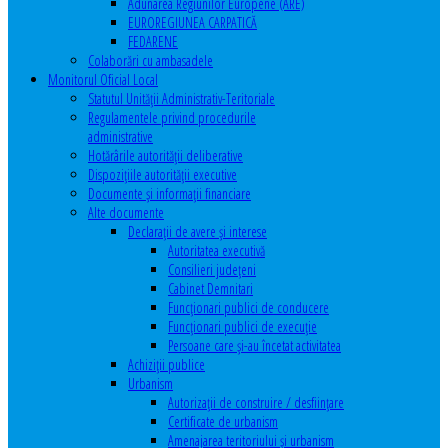
Adunarea Regiunilor Europene (ARE)
EUROREGIUNEA CARPATICĂ
FEDARENE
Colaborări cu ambasadele
Monitorul Oficial Local
Statutul Unităţii Administrativ-Teritoriale
Regulamentele privind procedurile
administrative
Hotărârile autorităţii deliberative
Dispoziţiile autorităţii executive
Documente şi informaţii financiare
Alte documente
Declaraţii de avere şi interese
Autoritatea executivă
Consilieri judeţeni
Cabinet Demnitari
Funcţionari publici de conducere
Funcționari publici de execuție
Persoane care şi-au încetat activitatea
Achiziţii publice
Urbanism
Autorizații de construire / desființare
Certificate de urbanism
Amenajarea teritoriului şi urbanism