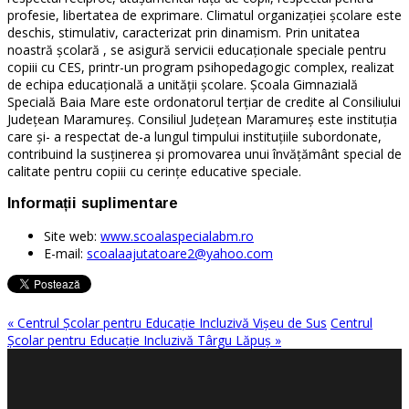
profesie, libertatea de exprimare. Climatul organizaţiei şcolare este
deschis, stimulativ, caracterizat prin dinamism. Prin unitatea
noastră școlară , se asigură servicii educaţionale speciale pentru
copiii cu CES, printr-un program psihopedagogic complex, realizat
de echipa educaţională a unităţii şcolare. Şcoala Gimnazială
Specială Baia Mare este ordonatorul terţiar de credite al Consiliului
Judeţean Maramureş. Consiliul Judeţean Maramureş este instituţia
care şi- a respectat de-a lungul timpului instituţiile subordonate,
contribuind la susţinerea şi promovarea unui învăţământ special de
calitate pentru copiii cu cerinţe educative speciale.
Informații suplimentare
Site web:
www.scoalaspecialabm.ro
E-mail:
scoalaajutatoare2@yahoo.com
« Centrul Şcolar pentru Educaţie Incluzivă Vişeu de Sus
Centrul
Şcolar pentru Educaţie Incluzivă Târgu Lăpuş »