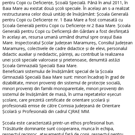
pentru Copii cu Deficienţe, Școală Specială. Până în anul 2011, în
Baia Mare au existat două şcoli speciale. În acelaşi an s-a realizat
restructurarea celor două unităţi de învăţământ: Şcoala Generală
pentru Copii cu Deficienţe nr. 1 Baia Mare a fost comasată cu
Şcoala Generală pentru Copii cu Deficienţe nr.2 Baia Mare. Şcoala
Generală pentru Copii cu Deficienţă din Gârdani a fost desfiinţată
în acelaşi an, resursa umană urmând drumul spre oraşul Baia
Mare. Inspectoratul Şcolar Judeţean Maramureş, Consiliul Judeţean
Maramureş, colectivele de cadre didactice şi de elevi, personalul
didactic auxiliar şi nedidactic, părinţii, au contribuit la realizarea
unei şcoli speciale valoroase şi prietenoase, denumită astăzi
Şcoala Gimnazială Specială Baia Mare.
Beneficiarii sistemului de învăţământ special de la Şcoala
Gimnazială Specială Baia Mare sunt: minori încadraţi în grad de
dizabilitate, minori proveniţi din sistemul de protecţie socială,
minori proveniţi din familii monoparentale, minori proveniţi din
sistemul de învăţământ de masă, în urma repetatelor eşecuri
şcolare, care prezintă certificate de orientare şcolară şi
profesională emise de către Comisia Judeţeană de Orientare
Şcolară şi Profesională din cadrul CJRAE MM.
Şcoala este caracterizată printr-un ethos profesional bun.
Trăsăturile dominante sunt cooperarea, munca în echipa,
respectul reciproc, ataşamentul faţă de copii, respectul pentru