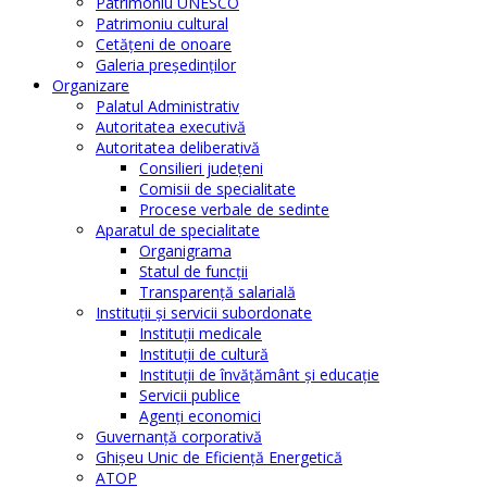
Patrimoniu UNESCO
Patrimoniu cultural
Cetăţeni de onoare
Galeria președinților
Organizare
Palatul Administrativ
Autoritatea executivă
Autoritatea deliberativă
Consilieri judeţeni
Comisii de specialitate
Procese verbale de sedinte
Aparatul de specialitate
Organigrama
Statul de funcții
Transparență salarială
Instituţii şi servicii subordonate
Instituţii medicale
Instituţii de cultură
Instituţii de învăţământ şi educaţie
Servicii publice
Agenţi economici
Guvernanță corporativă
Ghişeu Unic de Eficienţă Energetică
ATOP