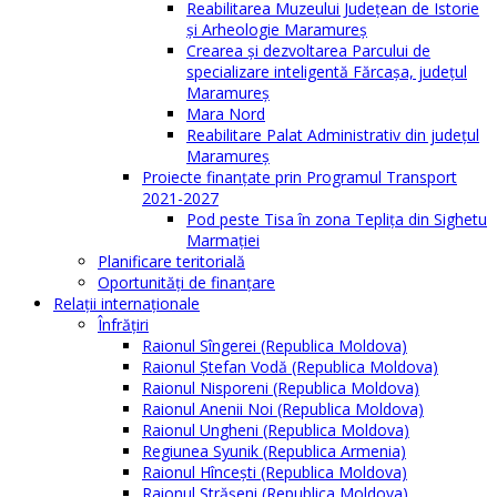
Reabilitarea Muzeului Județean de Istorie
și Arheologie Maramureș
Crearea și dezvoltarea Parcului de
specializare inteligentă Fărcașa, județul
Maramureș
Mara Nord
Reabilitare Palat Administrativ din județul
Maramureș
Proiecte finanțate prin Programul Transport
2021-2027
Pod peste Tisa în zona Teplița din Sighetu
Marmației
Planificare teritorială
Oportunităţi de finanţare
Relaţii internaţionale
Înfrăţiri
Raionul Sîngerei (Republica Moldova)
Raionul Ștefan Vodă (Republica Moldova)
Raionul Nisporeni (Republica Moldova)
Raionul Anenii Noi (Republica Moldova)
Raionul Ungheni (Republica Moldova)
Regiunea Syunik (Republica Armenia)
Raionul Hîncești (Republica Moldova)
Raionul Străşeni (Republica Moldova)