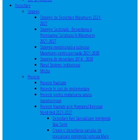
Dezvoltare
Strategii
Strategie de Dezvoltare Maramureș 2021-
2027
Strategie Sectorială - Dezvoltarea și
Promovarea Turismului în Maramureș
2021-2027
Strategia investiţională a județului
Maramureș pentru perioada 2021-2030
Strategia de dezvoltare 2014 - 2020
Planul Strategic Instituţional
Mediu
Proiecte
Proiecte finalizate
Proiecte în curs de implementare
Proiecte pentru revitalizarea satului
maramureşean
Proiecte finanțate prin Programul Regional
Nord-Vest 2021-2027
Dezvoltare Parc Specializare Inteligentă
Baia Sprie
Creare și dezvoltarea parcului de
specializare inteligentă Șomcuta Mare,