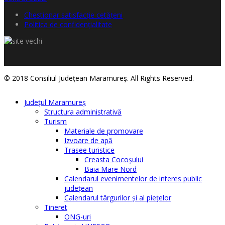
Chestionar satisfacţie cetăţeni
Politica de confidențialitate
© 2018 Consiliul Judeţean Maramureş. All Rights Reserved.
Judeţul Maramureş
Structura administrativă
Turism
Materiale de promovare
Izvoare de apă
Trasee turistice
Creasta Cocoșului
Baia Mare Nord
Calendarul evenimentelor de interes public
judeţean
Calendarul târgurilor şi al pieţelor
Tineret
ONG-uri