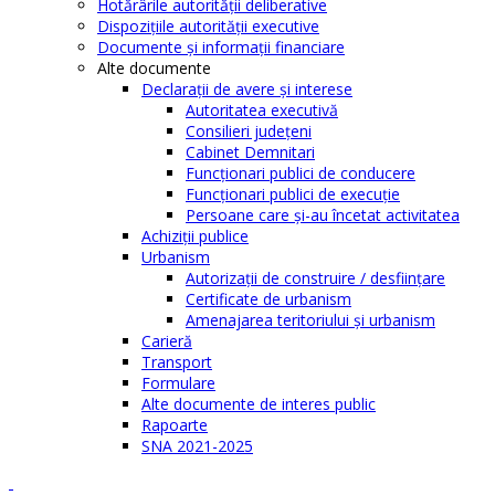
Hotărârile autorităţii deliberative
Dispoziţiile autorităţii executive
Documente şi informaţii financiare
Alte documente
Declaraţii de avere şi interese
Autoritatea executivă
Consilieri judeţeni
Cabinet Demnitari
Funcţionari publici de conducere
Funcționari publici de execuție
Persoane care şi-au încetat activitatea
Achiziţii publice
Urbanism
Autorizații de construire / desființare
Certificate de urbanism
Amenajarea teritoriului şi urbanism
Carieră
Transport
Formulare
Alte documente de interes public
Rapoarte
SNA 2021-2025