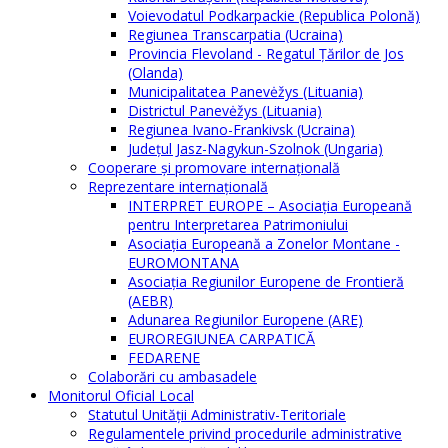
Voievodatul Podkarpackie (Republica Polonă)
Regiunea Transcarpatia (Ucraina)
Provincia Flevoland - Regatul Ţărilor de Jos
(Olanda)
Municipalitatea Panevėžys (Lituania)
Districtul Panevėžys (Lituania)
Regiunea Ivano-Frankivsk (Ucraina)
Judeţul Jasz-Nagykun-Szolnok (Ungaria)
Cooperare şi promovare internaţională
Reprezentare internaţională
INTERPRET EUROPE – Asociația Europeană
pentru Interpretarea Patrimoniului
Asociația Europeană a Zonelor Montane -
EUROMONTANA
Asociația Regiunilor Europene de Frontieră
(AEBR)
Adunarea Regiunilor Europene (ARE)
EUROREGIUNEA CARPATICĂ
FEDARENE
Colaborări cu ambasadele
Monitorul Oficial Local
Statutul Unităţii Administrativ-Teritoriale
Regulamentele privind procedurile administrative