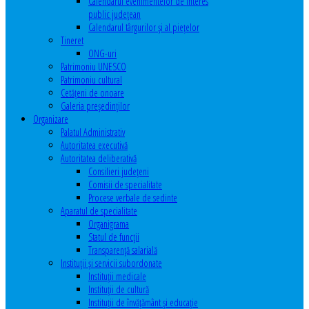
Calendarul evenimentelor de interes
public judeţean
Calendarul târgurilor şi al pieţelor
Tineret
ONG-uri
Patrimoniu UNESCO
Patrimoniu cultural
Cetăţeni de onoare
Galeria președinților
Organizare
Palatul Administrativ
Autoritatea executivă
Autoritatea deliberativă
Consilieri judeţeni
Comisii de specialitate
Procese verbale de sedinte
Aparatul de specialitate
Organigrama
Statul de funcții
Transparență salarială
Instituţii şi servicii subordonate
Instituţii medicale
Instituţii de cultură
Instituţii de învăţământ şi educaţie