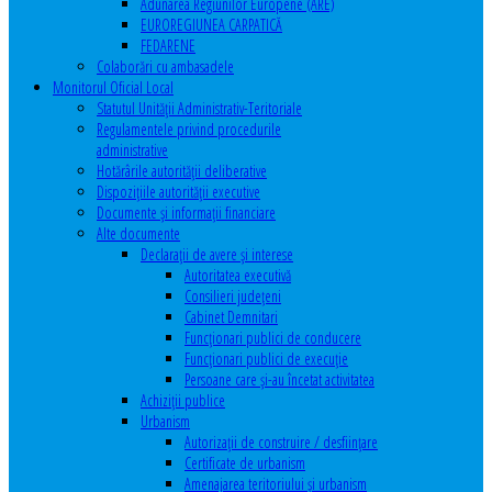
Adunarea Regiunilor Europene (ARE)
EUROREGIUNEA CARPATICĂ
FEDARENE
Colaborări cu ambasadele
Monitorul Oficial Local
Statutul Unităţii Administrativ-Teritoriale
Regulamentele privind procedurile
administrative
Hotărârile autorităţii deliberative
Dispoziţiile autorităţii executive
Documente şi informaţii financiare
Alte documente
Declaraţii de avere şi interese
Autoritatea executivă
Consilieri judeţeni
Cabinet Demnitari
Funcţionari publici de conducere
Funcționari publici de execuție
Persoane care şi-au încetat activitatea
Achiziţii publice
Urbanism
Autorizații de construire / desființare
Certificate de urbanism
Amenajarea teritoriului şi urbanism