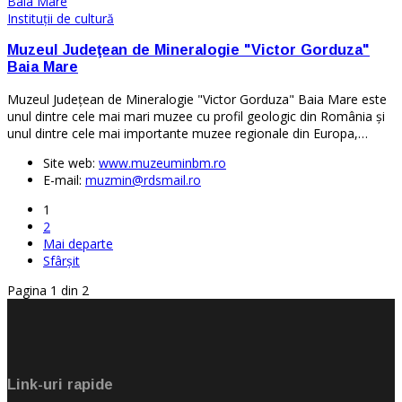
Instituţii de cultură
Muzeul Judeţean de Mineralogie "Victor Gorduza"
Baia Mare
Muzeul Județean de Mineralogie "Victor Gorduza" Baia Mare este
unul dintre cele mai mari muzee cu profil geologic din România și
unul dintre cele mai importante muzee regionale din Europa,…
Site web:
www.muzeuminbm.ro
E-mail:
muzmin@rdsmail.ro
1
2
Mai departe
Sfârșit
Pagina 1 din 2
Link-uri rapide