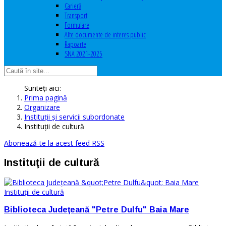
Carieră
Transport
Formulare
Alte documente de interes public
Rapoarte
SNA 2021-2025
Sunteți aici:
Prima pagină
Organizare
Instituţii şi servicii subordonate
Instituţii de cultură
Abonează-te la acest feed RSS
Instituţii de cultură
Instituţii de cultură
Biblioteca Judeţeană "Petre Dulfu" Baia Mare