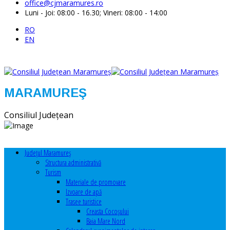
office@cjmaramures.ro
Luni - Joi: 08:00 - 16.30; Vineri: 08:00 - 14:00
RO
EN
MARAMUREŞ
Consiliul Judeţean
Judeţul Maramureş
Structura administrativă
Turism
Materiale de promovare
Izvoare de apă
Trasee turistice
Creasta Cocoșului
Baia Mare Nord