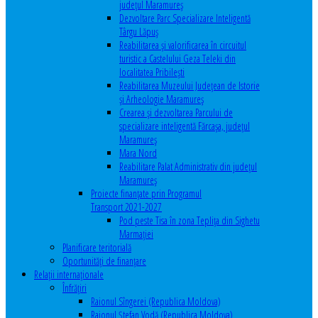
județul Maramureș
Dezvoltare Parc Specializare Inteligentă
Târgu Lăpuș
Reabilitarea și valorificarea în circuitul
turistic a Castelului Geza Teleki din
localitatea Pribilești
Reabilitarea Muzeului Județean de Istorie
și Arheologie Maramureș
Crearea și dezvoltarea Parcului de
specializare inteligentă Fărcașa, județul
Maramureș
Mara Nord
Reabilitare Palat Administrativ din județul
Maramureș
Proiecte finanțate prin Programul
Transport 2021-2027
Pod peste Tisa în zona Teplița din Sighetu
Marmației
Planificare teritorială
Oportunităţi de finanţare
Relaţii internaţionale
Înfrăţiri
Raionul Sîngerei (Republica Moldova)
Raionul Ștefan Vodă (Republica Moldova)