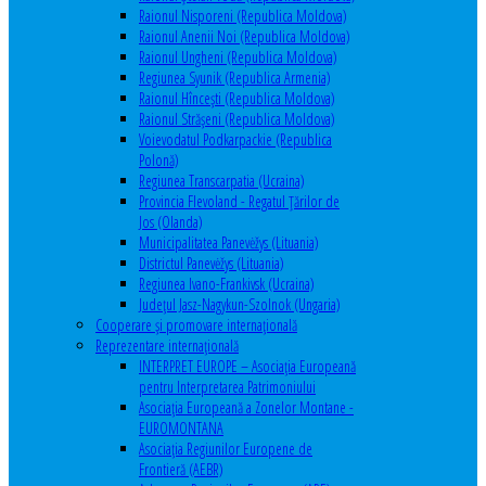
Raionul Nisporeni (Republica Moldova)
Raionul Anenii Noi (Republica Moldova)
Raionul Ungheni (Republica Moldova)
Regiunea Syunik (Republica Armenia)
Raionul Hîncești (Republica Moldova)
Raionul Străşeni (Republica Moldova)
Voievodatul Podkarpackie (Republica
Polonă)
Regiunea Transcarpatia (Ucraina)
Provincia Flevoland - Regatul Ţărilor de
Jos (Olanda)
Municipalitatea Panevėžys (Lituania)
Districtul Panevėžys (Lituania)
Regiunea Ivano-Frankivsk (Ucraina)
Judeţul Jasz-Nagykun-Szolnok (Ungaria)
Cooperare şi promovare internaţională
Reprezentare internaţională
INTERPRET EUROPE – Asociația Europeană
pentru Interpretarea Patrimoniului
Asociația Europeană a Zonelor Montane -
EUROMONTANA
Asociația Regiunilor Europene de
Frontieră (AEBR)