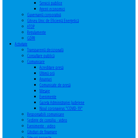
Servicii publice
Agenţi economici
Guvernanță corporativă
Ghişeu Unic de Eficienţă Energetică
ATOP
Regulamente
GDPR
Activitate
Transparenţă decizională
Consultare publică
Comunicare
Acreditare presă
Ultimă oră
Anunţuri
Comunicate de presă
Mesaje
Evenimente
Gazeta Administraţiei Judeţene
Noul coronavirus "COVID-19"
Responsabili comunicare
Şedinţe de consiliu - video
Evenimente - video
Ghiduri de finanţare
Site-uri proiecte