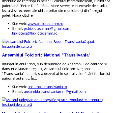
Instituţie de referinţă în peisajul cultural maramureşean, Biblioteca
Judeţeană "Petre Dulfu" Baia Mare serveşte interesele de studiu,
lectură şi recreere ale utilizatorilor din municipiu şi din întregul
judeţ. Noua clădire…
Site web:
www.bibliotecamm.ro
E-mail:
pr.bibliotecamm@gmail.com
;
biblioteca@bibliotecamm.ro
Instituţii de cultură
Ansamblul Folcloric Naţional "Transilvania"
Înfiinţat în anul 1959, sub denumirea de Ansamblul de cântece şi
dansuri « Maramureşul », Ansamblul Folcloric Naţional
"Transilvania", de azi, s-a dezvoltat în spiritul valorificării folclorului
naţional autentic. În…
Site web:
ansamblultransilvania.ro
E-mail:
ansamblultransilvaniamm@gmail.com
Instituţii de cultură