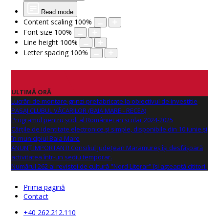
Read mode
Content scaling
100
%
Font size
100
%
Line height
100
%
Letter spacing
100
%
ULTIMĂ ORĂ
Lucrări de montare grinzi prefabricate la obiectivul de investitie
PASAJ CLUBUL VĂCARILOR (BAIA MARE - RECEA)
Programul pentru școli al României an școlar 2024-2025
Cărțile de identitate electronice și simple, disponibile din 10 iunie și
în municipiul Baia Mare
ANUNŢ IMPORTANT! Consiliul Județean Maramureș își desfășoară
activitatea într-un sediu temporar.
Numărul 262 al revistei de cultură "Nord Literar" își așteaptă cititorii
Prima pagină
Contact
+40 262.212.110