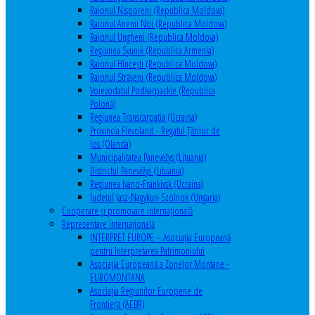
Raionul Nisporeni (Republica Moldova)
Raionul Anenii Noi (Republica Moldova)
Raionul Ungheni (Republica Moldova)
Regiunea Syunik (Republica Armenia)
Raionul Hîncești (Republica Moldova)
Raionul Străşeni (Republica Moldova)
Voievodatul Podkarpackie (Republica
Polonă)
Regiunea Transcarpatia (Ucraina)
Provincia Flevoland - Regatul Ţărilor de
Jos (Olanda)
Municipalitatea Panevėžys (Lituania)
Districtul Panevėžys (Lituania)
Regiunea Ivano-Frankivsk (Ucraina)
Judeţul Jasz-Nagykun-Szolnok (Ungaria)
Cooperare şi promovare internaţională
Reprezentare internaţională
INTERPRET EUROPE – Asociația Europeană
pentru Interpretarea Patrimoniului
Asociația Europeană a Zonelor Montane -
EUROMONTANA
Asociația Regiunilor Europene de
Frontieră (AEBR)