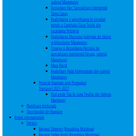
județul Maramureș
Dezvoltare Parc Specializare Inteligentă
Târgu Lăpuș
Reabilitarea și valorificarea în circuitul
turistic a Castelului Geza Teleki din
localitatea Pribilești
Reabilitarea Muzeului Județean de Istorie
și Arheologie Maramureș
Crearea și dezvoltarea Parcului de
specializare inteligentă Fărcașa, județul
Maramureș
Mara Nord
Reabilitare Palat Administrativ din județul
Maramureș
Proiecte finanțate prin Programul
Transport 2021-2027
Pod peste Tisa în zona Teplița din Sighetu
Marmației
Planificare teritorială
Oportunităţi de finanţare
Relaţii internaţionale
Înfrăţiri
Raionul Sîngerei (Republica Moldova)
Raionul Ștefan Vodă (Republica Moldova)