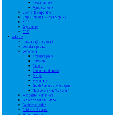
Servicii publice
Agenţi economici
Guvernanță corporativă
Ghişeu Unic de Eficienţă Energetică
ATOP
Regulamente
GDPR
Activitate
Transparenţă decizională
Consultare publică
Comunicare
Acreditare presă
Ultimă oră
Anunţuri
Comunicate de presă
Mesaje
Evenimente
Gazeta Administraţiei Judeţene
Noul coronavirus "COVID-19"
Responsabili comunicare
Şedinţe de consiliu - video
Evenimente - video
Ghiduri de finanţare
Site-uri proiecte