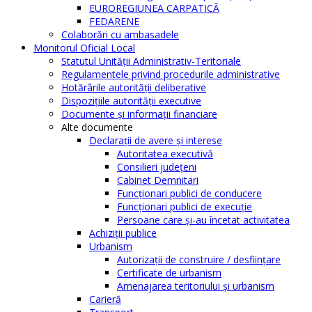
EUROREGIUNEA CARPATICĂ
FEDARENE
Colaborări cu ambasadele
Monitorul Oficial Local
Statutul Unităţii Administrativ-Teritoriale
Regulamentele privind procedurile administrative
Hotărârile autorităţii deliberative
Dispoziţiile autorităţii executive
Documente şi informaţii financiare
Alte documente
Declaraţii de avere şi interese
Autoritatea executivă
Consilieri judeţeni
Cabinet Demnitari
Funcţionari publici de conducere
Funcționari publici de execuție
Persoane care şi-au încetat activitatea
Achiziţii publice
Urbanism
Autorizații de construire / desființare
Certificate de urbanism
Amenajarea teritoriului şi urbanism
Carieră