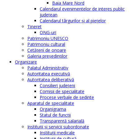
Baia Mare Nord
Calendarul evenimentelor de interes public
judeţean
Calendarul târgurilor şi al pieţelor
Tineret
ONG-uri
Patrimoniu UNESCO
Patrimoniu cultural
Cetăţeni de onoare
Galeria președinților
Organizare
Palatul Administrativ
Autoritatea executivă
Autoritatea deliberativă
Consilieri judeţeni
Comisii de specialitate
Procese verbale de sedinte
Aparatul de specialitate
Organigrama
Statul de funcții
Transparență salarială
Instituţii şi servicii subordonate
Instituţii medicale
Instituţii de cultură