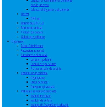
Calendarul evenimentelor de interes
public judeţean
Calendarul târgurilor şi al pieţelor
Tineret
ONG-uri
Patrimoniu UNESCO
Patrimoniu cultural
Cetăţeni de onoare
Galeria președinților
Organizare
Palatul Administrativ
Autoritatea executivă
Autoritatea deliberativă
Consilieri judeţeni
Comisii de specialitate
Procese verbale de sedinte
Aparatul de specialitate
Organigrama
Statul de funcții
Transparență salarială
Instituţii şi servicii subordonate
Instituţii medicale
Instituţii de cultură
Instituţii de învăţământ şi educaţie