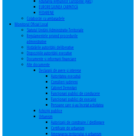
Adunarea Regiunilor Europene (ARE)
EUROREGIUNEA CARPATICĂ
FEDARENE
Colaborări cu ambasadele
Monitorul Oficial Local
Statutul Unităţii Administrativ-Teritoriale
Regulamentele privind procedurile
administrative
Hotărârile autorităţii deliberative
Dispoziţiile autorităţii executive
Documente şi informaţii financiare
Alte documente
Declaraţii de avere şi interese
Autoritatea executivă
Consilieri judeţeni
Cabinet Demnitari
Funcţionari publici de conducere
Funcționari publici de execuție
Persoane care şi-au încetat activitatea
Achiziţii publice
Urbanism
Autorizații de construire / desființare
Certificate de urbanism
Amenajarea teritoriului şi urbanism