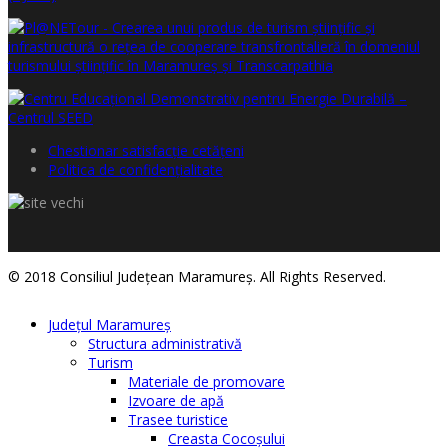
Chestionar satisfacţie cetăţeni
Politica de confidențialitate
© 2018 Consiliul Judeţean Maramureş. All Rights Reserved.
Judeţul Maramureş
Structura administrativă
Turism
Materiale de promovare
Izvoare de apă
Trasee turistice
Creasta Cocoșului