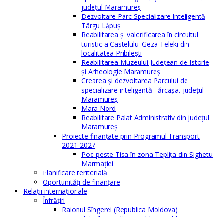
județul Maramureș
Dezvoltare Parc Specializare Inteligentă
Târgu Lăpuș
Reabilitarea și valorificarea în circuitul
turistic a Castelului Geza Teleki din
localitatea Pribilești
Reabilitarea Muzeului Județean de Istorie
și Arheologie Maramureș
Crearea și dezvoltarea Parcului de
specializare inteligentă Fărcașa, județul
Maramureș
Mara Nord
Reabilitare Palat Administrativ din județul
Maramureș
Proiecte finanțate prin Programul Transport
2021-2027
Pod peste Tisa în zona Teplița din Sighetu
Marmației
Planificare teritorială
Oportunităţi de finanţare
Relaţii internaţionale
Înfrăţiri
Raionul Sîngerei (Republica Moldova)