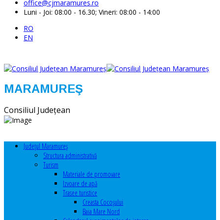
office@cjmaramures.ro
Luni - Joi: 08:00 - 16.30; Vineri: 08:00 - 14:00
RO
EN
MARAMUREŞ
Consiliul Judeţean
Judeţul Maramureş
Structura administrativă
Turism
Materiale de promovare
Izvoare de apă
Trasee turistice
Creasta Cocoșului
Baia Mare Nord