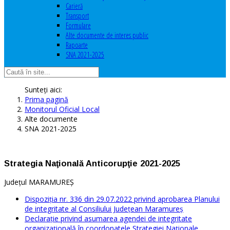
Carieră
Transport
Formulare
Alte documente de interes public
Rapoarte
SNA 2021-2025
Sunteți aici:
Prima pagină
Monitorul Oficial Local
Alte documente
SNA 2021-2025
Strategia Naţională Anticorupţie 2021-2025
Județul MARAMUREȘ
Dispoziţia nr. 336 din 29.07.2022 privind aprobarea Planului
de integritate al Consiliului Judeţean Maramureş
Declarație privind asumarea agendei de integritate
organizațională în coordonatele Strategiei Naționale