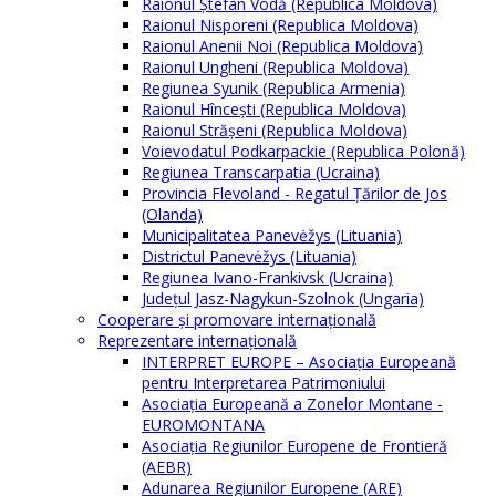
Raionul Ștefan Vodă (Republica Moldova)
Raionul Nisporeni (Republica Moldova)
Raionul Anenii Noi (Republica Moldova)
Raionul Ungheni (Republica Moldova)
Regiunea Syunik (Republica Armenia)
Raionul Hîncești (Republica Moldova)
Raionul Străşeni (Republica Moldova)
Voievodatul Podkarpackie (Republica Polonă)
Regiunea Transcarpatia (Ucraina)
Provincia Flevoland - Regatul Ţărilor de Jos
(Olanda)
Municipalitatea Panevėžys (Lituania)
Districtul Panevėžys (Lituania)
Regiunea Ivano-Frankivsk (Ucraina)
Judeţul Jasz-Nagykun-Szolnok (Ungaria)
Cooperare şi promovare internaţională
Reprezentare internaţională
INTERPRET EUROPE – Asociația Europeană
pentru Interpretarea Patrimoniului
Asociația Europeană a Zonelor Montane -
EUROMONTANA
Asociația Regiunilor Europene de Frontieră
(AEBR)
Adunarea Regiunilor Europene (ARE)