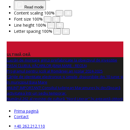
Read mode
Content scaling
100
%
Font size
100
%
Line height
100
%
Letter spacing
100
%
ULTIMĂ ORĂ
Lucrări de montare grinzi prefabricate la obiectivul de investitie
PASAJ CLUBUL VĂCARILOR (BAIA MARE - RECEA)
Programul pentru școli al României an școlar 2024-2025
Cărțile de identitate electronice și simple, disponibile din 10 iunie și
în municipiul Baia Mare
ANUNŢ IMPORTANT! Consiliul Județean Maramureș își desfășoară
activitatea într-un sediu temporar.
Numărul 262 al revistei de cultură "Nord Literar" își așteaptă cititorii
Prima pagină
Contact
+40 262.212.110