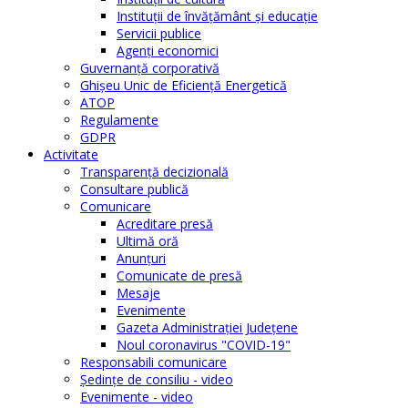
Instituţii de învăţământ şi educaţie
Servicii publice
Agenţi economici
Guvernanță corporativă
Ghişeu Unic de Eficienţă Energetică
ATOP
Regulamente
GDPR
Activitate
Transparenţă decizională
Consultare publică
Comunicare
Acreditare presă
Ultimă oră
Anunţuri
Comunicate de presă
Mesaje
Evenimente
Gazeta Administraţiei Judeţene
Noul coronavirus "COVID-19"
Responsabili comunicare
Şedinţe de consiliu - video
Evenimente - video