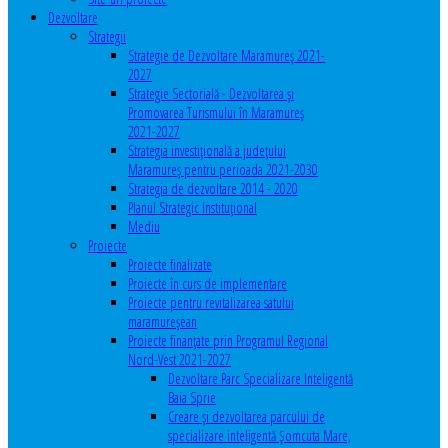
Dezvoltare
Strategii
Strategie de Dezvoltare Maramureș 2021-
2027
Strategie Sectorială - Dezvoltarea și
Promovarea Turismului în Maramureș
2021-2027
Strategia investiţională a județului
Maramureș pentru perioada 2021-2030
Strategia de dezvoltare 2014 - 2020
Planul Strategic Instituţional
Mediu
Proiecte
Proiecte finalizate
Proiecte în curs de implementare
Proiecte pentru revitalizarea satului
maramureşean
Proiecte finanțate prin Programul Regional
Nord-Vest 2021-2027
Dezvoltare Parc Specializare Inteligentă
Baia Sprie
Creare și dezvoltarea parcului de
specializare inteligentă Șomcuta Mare,