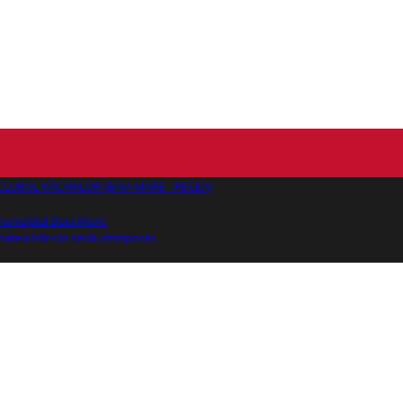
AJ CLUBUL VĂCARILOR (BAIA MARE - RECEA)
 municipiul Baia Mare
tatea într-un sediu temporar.