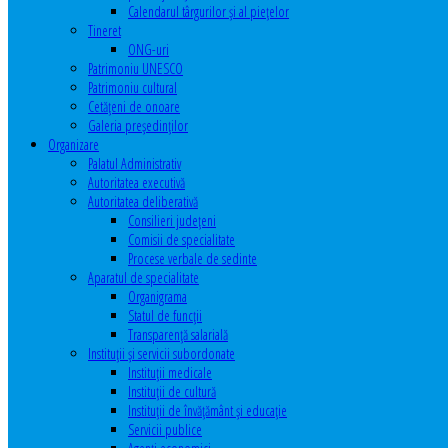
Calendarul târgurilor şi al pieţelor
Tineret
ONG-uri
Patrimoniu UNESCO
Patrimoniu cultural
Cetăţeni de onoare
Galeria președinților
Organizare
Palatul Administrativ
Autoritatea executivă
Autoritatea deliberativă
Consilieri judeţeni
Comisii de specialitate
Procese verbale de sedinte
Aparatul de specialitate
Organigrama
Statul de funcții
Transparență salarială
Instituţii şi servicii subordonate
Instituţii medicale
Instituţii de cultură
Instituţii de învăţământ şi educaţie
Servicii publice