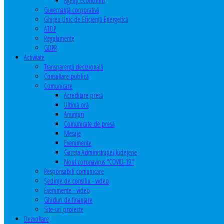
Agenţi economici
Guvernanță corporativă
Ghişeu Unic de Eficienţă Energetică
ATOP
Regulamente
GDPR
Activitate
Transparenţă decizională
Consultare publică
Comunicare
Acreditare presă
Ultimă oră
Anunţuri
Comunicate de presă
Mesaje
Evenimente
Gazeta Administraţiei Judeţene
Noul coronavirus "COVID-19"
Responsabili comunicare
Şedinţe de consiliu - video
Evenimente - video
Ghiduri de finanţare
Site-uri proiecte
Dezvoltare