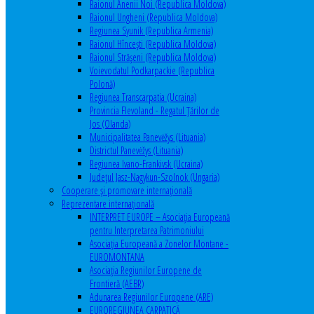
Raionul Anenii Noi (Republica Moldova)
Raionul Ungheni (Republica Moldova)
Regiunea Syunik (Republica Armenia)
Raionul Hîncești (Republica Moldova)
Raionul Străşeni (Republica Moldova)
Voievodatul Podkarpackie (Republica
Polonă)
Regiunea Transcarpatia (Ucraina)
Provincia Flevoland - Regatul Ţărilor de
Jos (Olanda)
Municipalitatea Panevėžys (Lituania)
Districtul Panevėžys (Lituania)
Regiunea Ivano-Frankivsk (Ucraina)
Judeţul Jasz-Nagykun-Szolnok (Ungaria)
Cooperare şi promovare internaţională
Reprezentare internaţională
INTERPRET EUROPE – Asociația Europeană
pentru Interpretarea Patrimoniului
Asociația Europeană a Zonelor Montane -
EUROMONTANA
Asociația Regiunilor Europene de
Frontieră (AEBR)
Adunarea Regiunilor Europene (ARE)
EUROREGIUNEA CARPATICĂ