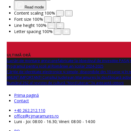
Read mode
Content scaling
100
%
Font size
100
%
Line height
100
%
Letter spacing
100
%
ULTIMĂ ORĂ
Lucrări de montare grinzi prefabricate la obiectivul de investitie PAS
Programul pentru școli al României an școlar 2024-2025
Cărțile de identitate electronice și simple, disponibile din 10 iunie și în
ANUNŢ IMPORTANT! Consiliul Județean Maramureș își desfășoară activi
Numărul 262 al revistei de cultură "Nord Literar" își așteaptă cititorii
Prima pagină
Contact
+40 262.212.110
office@cjmaramures.ro
Luni - Joi: 08:00 - 16.30; Vineri: 08:00 - 14:00