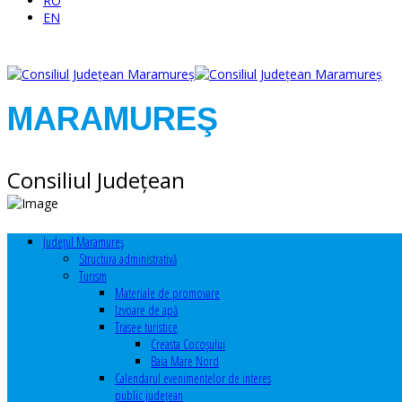
RO
EN
MARAMUREŞ
Consiliul Judeţean
Judeţul Maramureş
Structura administrativă
Turism
Materiale de promovare
Izvoare de apă
Trasee turistice
Creasta Cocoșului
Baia Mare Nord
Calendarul evenimentelor de interes
public judeţean