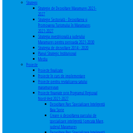
Strategii
Strategie de Dezvoltare Maramureș 2021-
2027
Strategie Sectorială - Dezvoltarea și
Promovarea Turismului în Maramureș
2021-2027
Strategia investiţională a județului
Maramureș pentru perioada 2021-2030
Strategia de dezvoltare 2014 - 2020
Planul Strategic Instituţional
Mediu
Proiecte
Proiecte finalizate
Proiecte în curs de implementare
Proiecte pentru revitalizarea satului
maramureşean
Proiecte finanțate prin Programul Regional
Nord-Vest 2021-2027
Dezvoltare Parc Specializare Inteligentă
Baia Sprie
Creare și dezvoltarea parcului de
specializare inteligentă Șomcuta Mare,
județul Maramureș
Dezvoltare Parc Specializare Inteligentă