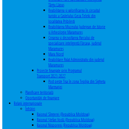
Târgu Lăpuș
Reabilitarea și valorificarea în circuitul
turistic a Castelului Geza Teleki din
localitatea Pribilești
Reabilitarea Muzeului Județean de Istorie
și Arheologie Maramureș
Crearea și dezvoltarea Parcului de
specializare inteligentă Fărcașa, județul
Maramureș
Mara Nord
Reabilitare Palat Administrativ din județul
Maramureș
Proiecte finanțate prin Programul
Transport 2021-2027
Pod peste Tisa în zona Teplița din Sighetu
Marmației
Planificare teritorială
Oportunităţi de finanţare
Relaţii internaţionale
Înfrăţiri
Raionul Sîngerei (Republica Moldova)
Raionul Ștefan Vodă (Republica Moldova)
Raionul Nisporeni (Republica Moldova)