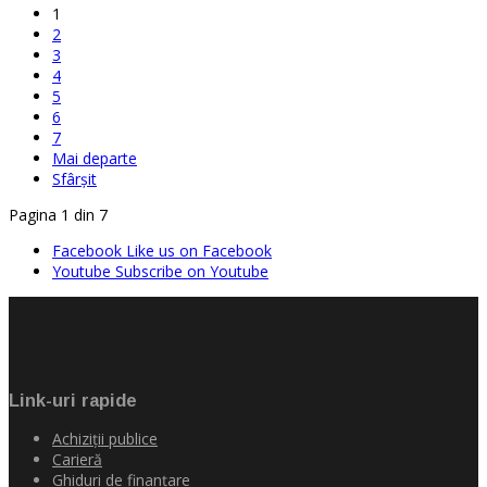
1
2
3
4
5
6
7
Mai departe
Sfârșit
Pagina 1 din 7
Facebook
Like us on Facebook
Youtube
Subscribe on Youtube
Link-uri rapide
Achiziţii publice
Carieră
Ghiduri de finanţare