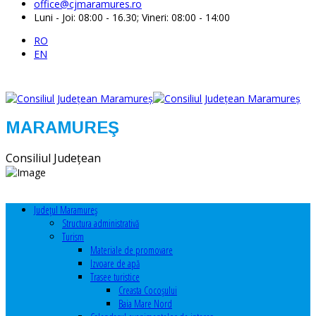
office@cjmaramures.ro
Luni - Joi: 08:00 - 16.30; Vineri: 08:00 - 14:00
RO
EN
MARAMUREŞ
Consiliul Judeţean
Judeţul Maramureş
Structura administrativă
Turism
Materiale de promovare
Izvoare de apă
Trasee turistice
Creasta Cocoșului
Baia Mare Nord