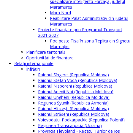
specializare inteligentă Fărcașa, județul
Maramureș
Mara Nord
Reabilitare Palat Administrativ din județul
Maramureș
Proiecte finanțate prin Programul Transport
2021-2027
Pod peste Tisa în zona Teplița din Sighetu
Marmației
Planificare teritorială
Oportunităţi de finanţare
Relaţii internaţionale
Înfrăţiri
Raionul Sîngerei (Republica Moldova)
Raionul Ștefan Vodă (Republica Moldova)
Raionul Nisporeni (Republica Moldova)
Raionul Anenii Noi (Republica Moldova)
Raionul Ungheni (Republica Moldova)
Regiunea Syunik (Republica Armenia)
Raionul Hîncești (Republica Moldova)
Raionul Străşeni (Republica Moldova)
Voievodatul Podkarpackie (Republica Polonă)
Regiunea Transcarpatia (Ucraina)
Provincia Flevoland - Regatul Ţărilor de Jos