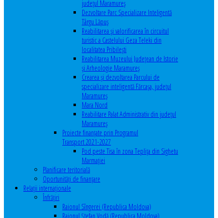
județul Maramureș
Dezvoltare Parc Specializare Inteligentă
Târgu Lăpuș
Reabilitarea și valorificarea în circuitul
turistic a Castelului Geza Teleki din
localitatea Pribilești
Reabilitarea Muzeului Județean de Istorie
și Arheologie Maramureș
Crearea și dezvoltarea Parcului de
specializare inteligentă Fărcașa, județul
Maramureș
Mara Nord
Reabilitare Palat Administrativ din județul
Maramureș
Proiecte finanțate prin Programul
Transport 2021-2027
Pod peste Tisa în zona Teplița din Sighetu
Marmației
Planificare teritorială
Oportunităţi de finanţare
Relaţii internaţionale
Înfrăţiri
Raionul Sîngerei (Republica Moldova)
Raionul Ștefan Vodă (Republica Moldova)