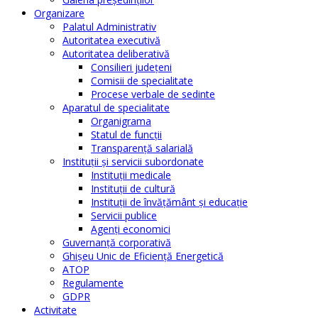
Organizare
Palatul Administrativ
Autoritatea executivă
Autoritatea deliberativă
Consilieri judeţeni
Comisii de specialitate
Procese verbale de sedinte
Aparatul de specialitate
Organigrama
Statul de funcții
Transparență salarială
Instituţii şi servicii subordonate
Instituţii medicale
Instituţii de cultură
Instituţii de învăţământ şi educaţie
Servicii publice
Agenţi economici
Guvernanță corporativă
Ghişeu Unic de Eficienţă Energetică
ATOP
Regulamente
GDPR
Activitate