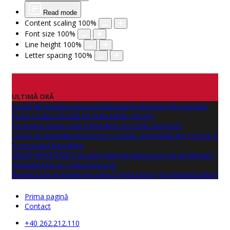
Read mode
Content scaling
100
%
Font size
100
%
Line height
100
%
Letter spacing
100
%
ULTIMĂ ORĂ
Lucrări de montare grinzi prefabricate la obiectivul de investitie
PASAJ CLUBUL VĂCARILOR (BAIA MARE - RECEA)
Programul pentru școli al României an școlar 2024-2025
Cărțile de identitate electronice și simple, disponibile din 10 iunie și
în municipiul Baia Mare
ANUNŢ IMPORTANT! Consiliul Județean Maramureș își desfășoară
activitatea într-un sediu temporar.
Numărul 262 al revistei de cultură "Nord Literar" își așteaptă cititorii
Prima pagină
Contact
+40 262.212.110