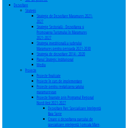
Dezvoltare
Strategii
Strategie de Dezvoltare Maramureș 2021-
2027
Strategie Sectorială - Dezvoltarea și
Promovarea Turismului în Maramureș
2021-2027
Strategia investiţională a județului
Maramureș pentru perioada 2021-2030
Strategia de dezvoltare 2014 - 2020
Planul Strategic Instituţional
Mediu
Proiecte
Proiecte finalizate
Proiecte în curs de implementare
Proiecte pentru revitalizarea satului
maramureşean
Proiecte finanțate prin Programul Regional
Nord-Vest 2021-2027
Dezvoltare Parc Specializare Inteligentă
Baia Sprie
Creare și dezvoltarea parcului de
specializare inteligentă Șomcuta Mare,