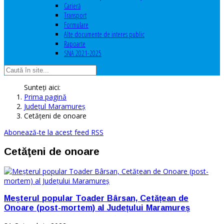
Carieră
Transport
Formulare
Alte documente de interes public
Rapoarte
SNA 2021-2025
Sunteți aici:
Prima pagină
Judeţul Maramureş
Cetăţeni de onoare
Abonează-te la acest feed RSS
Cetăţeni de onoare
Meșterul popular Toader Bârsan, Cetățean de
Onoare (post-mortem) al Județului Maramureș