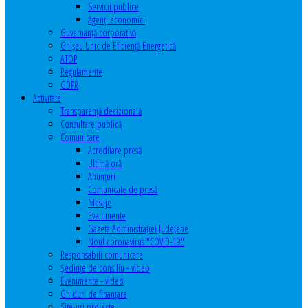
Servicii publice
Agenţi economici
Guvernanță corporativă
Ghişeu Unic de Eficienţă Energetică
ATOP
Regulamente
GDPR
Activitate
Transparenţă decizională
Consultare publică
Comunicare
Acreditare presă
Ultimă oră
Anunţuri
Comunicate de presă
Mesaje
Evenimente
Gazeta Administraţiei Judeţene
Noul coronavirus "COVID-19"
Responsabili comunicare
Şedinţe de consiliu - video
Evenimente - video
Ghiduri de finanţare
Site-uri proiecte