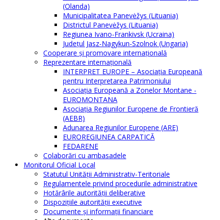
(Olanda)
Municipalitatea Panevėžys (Lituania)
Districtul Panevėžys (Lituania)
Regiunea Ivano-Frankivsk (Ucraina)
Judeţul Jasz-Nagykun-Szolnok (Ungaria)
Cooperare şi promovare internaţională
Reprezentare internaţională
INTERPRET EUROPE – Asociația Europeană
pentru Interpretarea Patrimoniului
Asociația Europeană a Zonelor Montane -
EUROMONTANA
Asociația Regiunilor Europene de Frontieră
(AEBR)
Adunarea Regiunilor Europene (ARE)
EUROREGIUNEA CARPATICĂ
FEDARENE
Colaborări cu ambasadele
Monitorul Oficial Local
Statutul Unităţii Administrativ-Teritoriale
Regulamentele privind procedurile administrative
Hotărârile autorităţii deliberative
Dispoziţiile autorităţii executive
Documente şi informaţii financiare