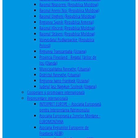
Raionul Nisporeni (Republica Moldova)
Raionul Anenii Noi (Republica Moldova)
Raionul Ungheni (Republica Moldova)
Regiunea Syunik (Republica Armenia)
Raionul Hîncești (Republica Moldova)
Raionul Străşeni (Republica Moldova)
Voievodatul Podkarpackie (Republica
Polonă)
Regiunea Transcarpatia (Ucraina)
Provincia Flevoland - Regatul Ţărilor de
Jos (Olanda)
Municipalitatea Panevėžys (Lituania)
Districtul Panevėžys (Lituania)
Regiunea Ivano-Frankivsk (Ucraina)
Judeţul Jasz-Nagykun-Szolnok (Ungaria)
Cooperare şi promovare internaţională
Reprezentare internaţională
INTERPRET EUROPE – Asociația Europeană
pentru Interpretarea Patrimoniului
Asociația Europeană a Zonelor Montane -
EUROMONTANA
Asociația Regiunilor Europene de
Frontieră (AEBR)