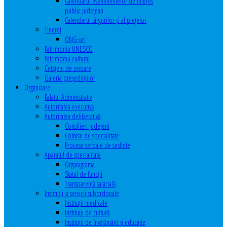
Calendarul evenimentelor de interes
public judeţean
Calendarul târgurilor şi al pieţelor
Tineret
ONG-uri
Patrimoniu UNESCO
Patrimoniu cultural
Cetăţeni de onoare
Galeria președinților
Organizare
Palatul Administrativ
Autoritatea executivă
Autoritatea deliberativă
Consilieri judeţeni
Comisii de specialitate
Procese verbale de sedinte
Aparatul de specialitate
Organigrama
Statul de funcții
Transparență salarială
Instituţii şi servicii subordonate
Instituţii medicale
Instituţii de cultură
Instituţii de învăţământ şi educaţie