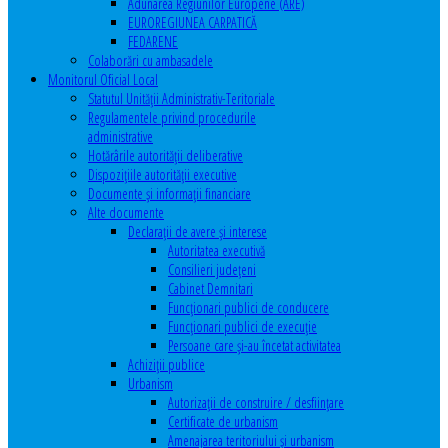
Adunarea Regiunilor Europene (ARE)
EUROREGIUNEA CARPATICĂ
FEDARENE
Colaborări cu ambasadele
Monitorul Oficial Local
Statutul Unităţii Administrativ-Teritoriale
Regulamentele privind procedurile
administrative
Hotărârile autorităţii deliberative
Dispoziţiile autorităţii executive
Documente şi informaţii financiare
Alte documente
Declaraţii de avere şi interese
Autoritatea executivă
Consilieri judeţeni
Cabinet Demnitari
Funcţionari publici de conducere
Funcționari publici de execuție
Persoane care şi-au încetat activitatea
Achiziţii publice
Urbanism
Autorizații de construire / desființare
Certificate de urbanism
Amenajarea teritoriului şi urbanism