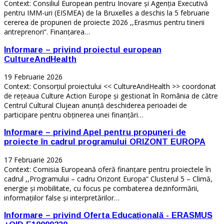
Context: Consiliul European pentru Inovare și Agenția Executivă
pentru IMM-uri (EISMEA) de la Bruxelles a deschis la 5 februarie
cererea de propuneri de proiecte 2026 ,,Erasmus pentru tinerii
antreprenori“. Finanțarea…
Informare – privind proiectul european
CultureAndHealth
19 Februarie 2026
Context: Consorțiul proiectului << CultureAndHealth >> coordonat
de rețeaua Culture Action Europe și gestionat în România de către
Centrul Cultural Clujean anunță deschiderea perioadei de
participare pentru obținerea unei finanțări…
Informare – privind Apel pentru propuneri de
proiecte în cadrul programului ORIZONT EUROPA
17 Februarie 2026
Context: Comisia Europeană oferă finanțare pentru proiectele în
cadrul ,,Programului – cadru Orizont Europa“ Clusterul 5 – Climă,
energie și mobilitate, cu focus pe combaterea dezinformării,
informațiilor false și interpretărilor…
Informare – privind Oferta Educațională - ERASMUS