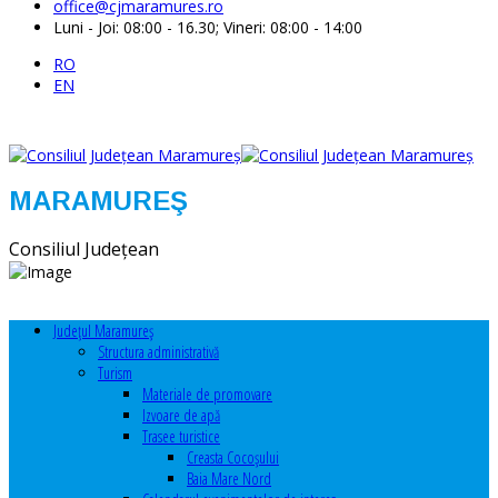
office@cjmaramures.ro
Luni - Joi: 08:00 - 16.30; Vineri: 08:00 - 14:00
RO
EN
MARAMUREŞ
Consiliul Judeţean
Judeţul Maramureş
Structura administrativă
Turism
Materiale de promovare
Izvoare de apă
Trasee turistice
Creasta Cocoșului
Baia Mare Nord