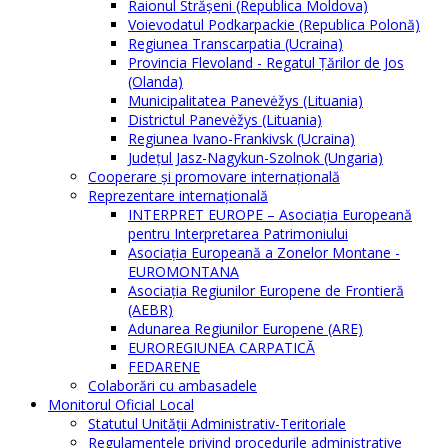
Raionul Străşeni (Republica Moldova)
Voievodatul Podkarpackie (Republica Polonă)
Regiunea Transcarpatia (Ucraina)
Provincia Flevoland - Regatul Ţărilor de Jos
(Olanda)
Municipalitatea Panevėžys (Lituania)
Districtul Panevėžys (Lituania)
Regiunea Ivano-Frankivsk (Ucraina)
Judeţul Jasz-Nagykun-Szolnok (Ungaria)
Cooperare şi promovare internaţională
Reprezentare internaţională
INTERPRET EUROPE – Asociația Europeană
pentru Interpretarea Patrimoniului
Asociația Europeană a Zonelor Montane -
EUROMONTANA
Asociația Regiunilor Europene de Frontieră
(AEBR)
Adunarea Regiunilor Europene (ARE)
EUROREGIUNEA CARPATICĂ
FEDARENE
Colaborări cu ambasadele
Monitorul Oficial Local
Statutul Unităţii Administrativ-Teritoriale
Regulamentele privind procedurile administrative