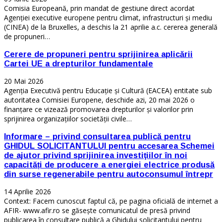
Comisia Europeană, prin mandat de gestiune direct acordat
Agenției executive europene pentru climat, infrastructuri și mediu
(CINEA) de la Bruxelles, a deschis la 21 aprilie a.c. cererea generală
de propuneri…
Cerere de propuneri pentru sprijinirea aplicării
Cartei UE a drepturilor fundamentale
20 Mai 2026
Agenția Executivă pentru Educație și Cultură (EACEA) entitate sub
autoritatea Comisiei Europene, deschide azi, 20 mai 2026 o
finanțare ce vizează promovarea drepturilor și valorilor prin
sprijinirea organizațiilor societății civile…
Informare – privind consultarea publică pentru
GHIDUL SOLICITANTULUI pentru accesarea Schemei
de ajutor privind sprijinirea investiţiilor în noi
capacități de producere a energiei electrice produsă
din surse regenerabile pentru autoconsumul întrepr
14 Aprilie 2026
Context: Facem cunoscut faptul că, pe pagina oficială de internet a
AFIR- www.afir.ro se găsește comunicatul de presă privind
publicarea în consultare publică a Ghidului solicitantului pentru