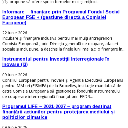
) își propune să ofere sprijin fermelor mici și mijlocii…
Informare – finanțare prin Programul Fondul Social
European FSE + (gestiune directă a Comisiei
Europene)
22 Iunie 2026
Incubare și finanțare inclusivă pentru mai mulți antreprenori
Comisia Europeană , prin Direcția generală de ocupare, afaceri
sociale și incluziune, a deschis la finele lunii mai a.c. o finanțare în…
Instrumentul pentru Investiții Interregionale în
Inovare (I3)
09 Iunie 2026
Consiliul European pentru Inovare și Agenția Executivă Europeană
pentru IMM-uri (EISMEA) de la Bruxelles, instituție mandatată de
către Comisia Europeană să gestioneze fondurile instrumentului
de cooperare interrregională finanțat prin FEDR…
Programul LIFE – 2021-2027 – program destinat
finanțării acțiunilor pentru protejarea mediului și
politicilor climatice
09 Iunie 2026