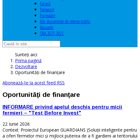
Carieră
Transport
Formulare
Alte documente de interes public
Rapoarte
SNA 2021-2025
Sunteți aici:
Prima pagină
Dezvoltare
Oportunităţi de finanţare
Abonează-te la acest feed RSS
Oportunităţi de finanţare
INFORMARE privind apelul deschis pentru micii
fermieri – "Test Before Invest"
22 Iunie 2026
Context: Proiectul European GUARDIANS (Soluții inteligente pentru
a oferi fermelor mici și mijlocii puterea de a fi gardieni ai teritoriului