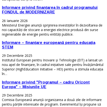
Informare privind finanțarea în cadrul programului
FONDUL de MODERNIZARE
26 Ianuarie 2026
Ministerul Energiei anunță sprijinirea investițiilor în dezvoltarea de
noi capacități de stocare a energiei electrice produsă din surse
regenerabile de energie pentru entități publice.
Informare – finanțare europeană pentru educația
STEM
29 Decembrie 2025
Institutul European pentru Inovare și Tehnologie (EIT) a lansat un
nou apel de finanțare, în cadrul inițiativei sale pentru Învățământul
Superior (HighEducation Initiative – HEI) pentru a stimula educația
în…
Informare privind "Programul – cadru Orizont
Europa" – Misiunile UE
29 Decembrie 2025
Comisia Europeană anunță organizarea a două zile de informare
pentru părțile interesate de program. Evenimentul își propune să