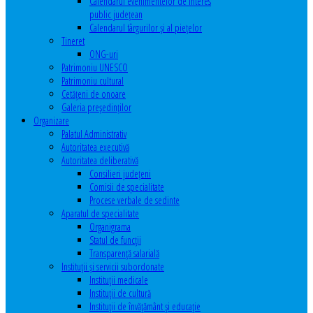
Calendarul evenimentelor de interes
public judeţean
Calendarul târgurilor şi al pieţelor
Tineret
ONG-uri
Patrimoniu UNESCO
Patrimoniu cultural
Cetăţeni de onoare
Galeria președinților
Organizare
Palatul Administrativ
Autoritatea executivă
Autoritatea deliberativă
Consilieri judeţeni
Comisii de specialitate
Procese verbale de sedinte
Aparatul de specialitate
Organigrama
Statul de funcții
Transparență salarială
Instituţii şi servicii subordonate
Instituţii medicale
Instituţii de cultură
Instituţii de învăţământ şi educaţie