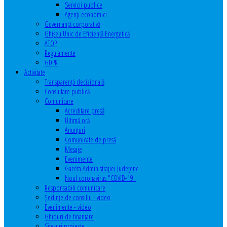
Servicii publice
Agenţi economici
Guvernanță corporativă
Ghişeu Unic de Eficienţă Energetică
ATOP
Regulamente
GDPR
Activitate
Transparenţă decizională
Consultare publică
Comunicare
Acreditare presă
Ultimă oră
Anunţuri
Comunicate de presă
Mesaje
Evenimente
Gazeta Administraţiei Judeţene
Noul coronavirus "COVID-19"
Responsabili comunicare
Şedinţe de consiliu - video
Evenimente - video
Ghiduri de finanţare
Site-uri proiecte