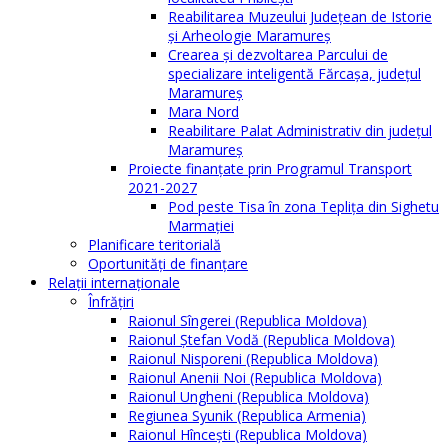
Reabilitarea Muzeului Județean de Istorie
și Arheologie Maramureș
Crearea și dezvoltarea Parcului de
specializare inteligentă Fărcașa, județul
Maramureș
Mara Nord
Reabilitare Palat Administrativ din județul
Maramureș
Proiecte finanțate prin Programul Transport
2021-2027
Pod peste Tisa în zona Teplița din Sighetu
Marmației
Planificare teritorială
Oportunităţi de finanţare
Relaţii internaţionale
Înfrăţiri
Raionul Sîngerei (Republica Moldova)
Raionul Ștefan Vodă (Republica Moldova)
Raionul Nisporeni (Republica Moldova)
Raionul Anenii Noi (Republica Moldova)
Raionul Ungheni (Republica Moldova)
Regiunea Syunik (Republica Armenia)
Raionul Hîncești (Republica Moldova)