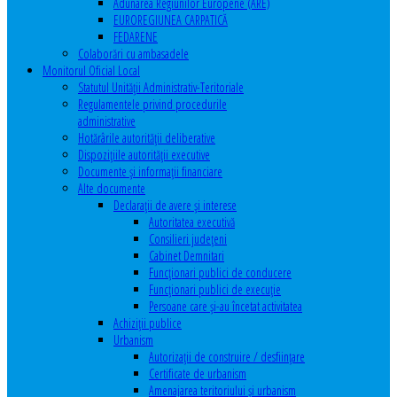
Adunarea Regiunilor Europene (ARE)
EUROREGIUNEA CARPATICĂ
FEDARENE
Colaborări cu ambasadele
Monitorul Oficial Local
Statutul Unităţii Administrativ-Teritoriale
Regulamentele privind procedurile
administrative
Hotărârile autorităţii deliberative
Dispoziţiile autorităţii executive
Documente şi informaţii financiare
Alte documente
Declaraţii de avere şi interese
Autoritatea executivă
Consilieri judeţeni
Cabinet Demnitari
Funcţionari publici de conducere
Funcționari publici de execuție
Persoane care şi-au încetat activitatea
Achiziţii publice
Urbanism
Autorizații de construire / desființare
Certificate de urbanism
Amenajarea teritoriului şi urbanism