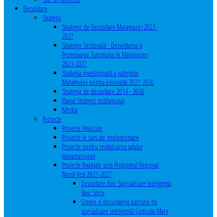
Dezvoltare
Strategii
Strategie de Dezvoltare Maramureș 2021-
2027
Strategie Sectorială - Dezvoltarea și
Promovarea Turismului în Maramureș
2021-2027
Strategia investiţională a județului
Maramureș pentru perioada 2021-2030
Strategia de dezvoltare 2014 - 2020
Planul Strategic Instituţional
Mediu
Proiecte
Proiecte finalizate
Proiecte în curs de implementare
Proiecte pentru revitalizarea satului
maramureşean
Proiecte finanțate prin Programul Regional
Nord-Vest 2021-2027
Dezvoltare Parc Specializare Inteligentă
Baia Sprie
Creare și dezvoltarea parcului de
specializare inteligentă Șomcuta Mare,