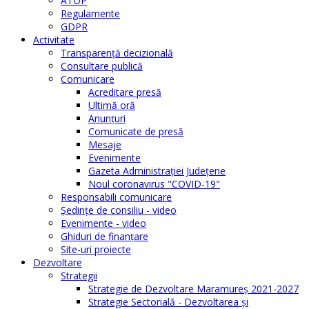
ATOP
Regulamente
GDPR
Activitate
Transparenţă decizională
Consultare publică
Comunicare
Acreditare presă
Ultimă oră
Anunţuri
Comunicate de presă
Mesaje
Evenimente
Gazeta Administraţiei Judeţene
Noul coronavirus "COVID-19"
Responsabili comunicare
Şedinţe de consiliu - video
Evenimente - video
Ghiduri de finanţare
Site-uri proiecte
Dezvoltare
Strategii
Strategie de Dezvoltare Maramureș 2021-2027
Strategie Sectorială - Dezvoltarea și