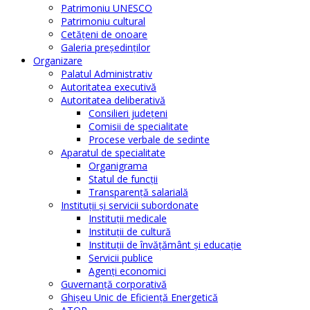
Patrimoniu UNESCO
Patrimoniu cultural
Cetăţeni de onoare
Galeria președinților
Organizare
Palatul Administrativ
Autoritatea executivă
Autoritatea deliberativă
Consilieri judeţeni
Comisii de specialitate
Procese verbale de sedinte
Aparatul de specialitate
Organigrama
Statul de funcții
Transparență salarială
Instituţii şi servicii subordonate
Instituţii medicale
Instituţii de cultură
Instituţii de învăţământ şi educaţie
Servicii publice
Agenţi economici
Guvernanță corporativă
Ghişeu Unic de Eficienţă Energetică