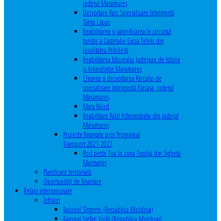
județul Maramureș
Dezvoltare Parc Specializare Inteligentă
Târgu Lăpuș
Reabilitarea și valorificarea în circuitul
turistic a Castelului Geza Teleki din
localitatea Pribilești
Reabilitarea Muzeului Județean de Istorie
și Arheologie Maramureș
Crearea și dezvoltarea Parcului de
specializare inteligentă Fărcașa, județul
Maramureș
Mara Nord
Reabilitare Palat Administrativ din județul
Maramureș
Proiecte finanțate prin Programul
Transport 2021-2027
Pod peste Tisa în zona Teplița din Sighetu
Marmației
Planificare teritorială
Oportunităţi de finanţare
Relaţii internaţionale
Înfrăţiri
Raionul Sîngerei (Republica Moldova)
Raionul Ștefan Vodă (Republica Moldova)