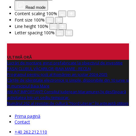
Read mode
Content scaling
100
%
Font size
100
%
Line height
100
%
Letter spacing
100
%
ULTIMĂ ORĂ
Lucrări de montare grinzi prefabricate la obiectivul de investitie
PASAJ CLUBUL VĂCARILOR (BAIA MARE - RECEA)
Programul pentru școli al României an școlar 2024-2025
Cărțile de identitate electronice și simple, disponibile din 10 iunie și
în municipiul Baia Mare
ANUNŢ IMPORTANT! Consiliul Județean Maramureș își desfășoară
activitatea într-un sediu temporar.
Numărul 262 al revistei de cultură "Nord Literar" își așteaptă cititorii
Prima pagină
Contact
+40 262.212.110