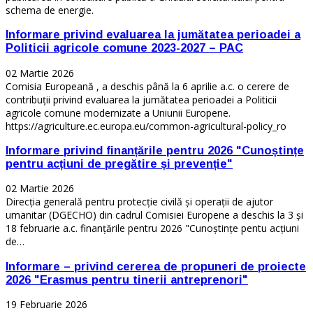
schema de energie.
Informare privind evaluarea la jumătatea perioadei a
Politicii agricole comune 2023-2027 – PAC
02 Martie 2026
Comisia Europeană , a deschis până la 6 aprilie a.c. o cerere de
contribuții privind evaluarea la jumătatea perioadei a Politicii
agricole comune modernizate a Uniunii Europene.
https://agriculture.ec.europa.eu/common-agricultural-policy_ro
Informare privind finanțările pentru 2026 "Cunoștințe
pentru acțiuni de pregătire și prevenție"
02 Martie 2026
Direcția generală pentru protecție civilă și operații de ajutor
umanitar (DGECHO) din cadrul Comisiei Europene a deschis la 3 și
18 februarie a.c. finanțările pentru 2026 "Cunoștințe pentu acțiuni
de…
Informare – privind cererea de propuneri de proiecte
2026 "Erasmus pentru tinerii antreprenori"
19 Februarie 2026