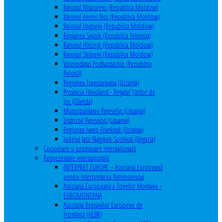
Raionul Nisporeni (Republica Moldova)
Raionul Anenii Noi (Republica Moldova)
Raionul Ungheni (Republica Moldova)
Regiunea Syunik (Republica Armenia)
Raionul Hîncești (Republica Moldova)
Raionul Străşeni (Republica Moldova)
Voievodatul Podkarpackie (Republica
Polonă)
Regiunea Transcarpatia (Ucraina)
Provincia Flevoland - Regatul Ţărilor de
Jos (Olanda)
Municipalitatea Panevėžys (Lituania)
Districtul Panevėžys (Lituania)
Regiunea Ivano-Frankivsk (Ucraina)
Judeţul Jasz-Nagykun-Szolnok (Ungaria)
Cooperare şi promovare internaţională
Reprezentare internaţională
INTERPRET EUROPE – Asociația Europeană
pentru Interpretarea Patrimoniului
Asociația Europeană a Zonelor Montane -
EUROMONTANA
Asociația Regiunilor Europene de
Frontieră (AEBR)