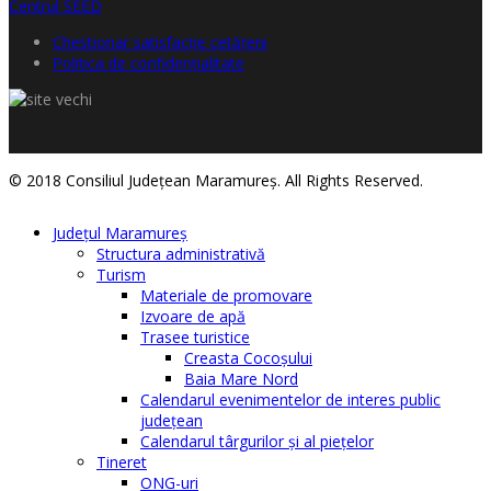
Chestionar satisfacţie cetăţeni
Politica de confidențialitate
© 2018 Consiliul Judeţean Maramureş. All Rights Reserved.
Judeţul Maramureş
Structura administrativă
Turism
Materiale de promovare
Izvoare de apă
Trasee turistice
Creasta Cocoșului
Baia Mare Nord
Calendarul evenimentelor de interes public
judeţean
Calendarul târgurilor şi al pieţelor
Tineret
ONG-uri