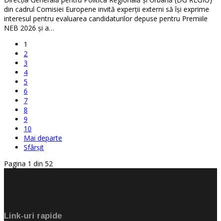
din cadrul Comisiei Europene invită experții externi să își exprime
interesul pentru evaluarea candidaturilor depuse pentru Premiile
NEB 2026 și a…
1
2
3
4
5
6
7
8
9
10
Mai departe
Sfârșit
Pagina 1 din 52
Link-uri rapide