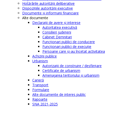
Hotărârile autorităţii deliberative
Dispoziţiile autorităţii executive
Documente şi informaţii financiare
Alte documente
Declaraţii de avere şi interese
Autoritatea executivă
Consilieri judeţeni
Cabinet Demnitari
Funcţionari publici de conducere
Funcționari publici de execuție
Persoane care şi-au încetat activitatea
Achiziţii publice
Urbanism
Autorizații de construire / desființare
Certificate de urbanism
Amenajarea teritoriului şi urbanism
Carieră
Transport
Formulare
Alte documente de interes public
Rapoarte
SNA 2021-2025