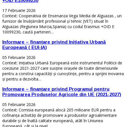
+OID E10099230
17 Februarie 2026
Context: Cooperativa de Ensenanza Vega Media de Alguazas , un
furnizor de învățământ profesional și tehnic (VET) situat în
Alguazas (Regiunea Murcia,Spania) cu codul Erasmus +OID E
10099230, caută parteneri…
Informare – finanțare privind Inițiativa Urbană
Europeană ( EUI-IA)
05 Februarie 2026
Context: Inițiativa Urbană Europeană este instrumentul Politicii de
coeziune 2021-2027 care susține orașele de toate dimensiunile
pentru a construi capacități și cunoștințe, pentru a sprijini inovarea
și pentru a dezvolta…
Informare – finanțare privind Programul pentru
Promovarea Produselor Agricole din UE (2021-2027)
05 Februarie 2026
Context: Comisia europeană alocă 205 milioane EUR pentru a
cofinanța activități de promovare a produselor agroalimentare
durabile și de înaltă calitate europeană, atât în Uniunea
Europeană, cât și la nivel…