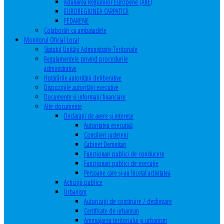
Adunarea Regiunilor Europene (ARE)
EUROREGIUNEA CARPATICĂ
FEDARENE
Colaborări cu ambasadele
Monitorul Oficial Local
Statutul Unităţii Administrativ-Teritoriale
Regulamentele privind procedurile
administrative
Hotărârile autorităţii deliberative
Dispoziţiile autorităţii executive
Documente şi informaţii financiare
Alte documente
Declaraţii de avere şi interese
Autoritatea executivă
Consilieri judeţeni
Cabinet Demnitari
Funcţionari publici de conducere
Funcționari publici de execuție
Persoane care şi-au încetat activitatea
Achiziţii publice
Urbanism
Autorizații de construire / desființare
Certificate de urbanism
Amenajarea teritoriului şi urbanism