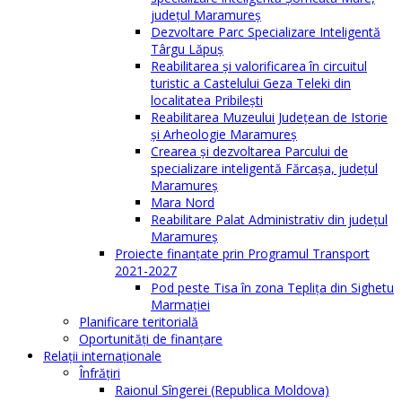
județul Maramureș
Dezvoltare Parc Specializare Inteligentă
Târgu Lăpuș
Reabilitarea și valorificarea în circuitul
turistic a Castelului Geza Teleki din
localitatea Pribilești
Reabilitarea Muzeului Județean de Istorie
și Arheologie Maramureș
Crearea și dezvoltarea Parcului de
specializare inteligentă Fărcașa, județul
Maramureș
Mara Nord
Reabilitare Palat Administrativ din județul
Maramureș
Proiecte finanțate prin Programul Transport
2021-2027
Pod peste Tisa în zona Teplița din Sighetu
Marmației
Planificare teritorială
Oportunităţi de finanţare
Relaţii internaţionale
Înfrăţiri
Raionul Sîngerei (Republica Moldova)