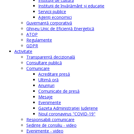
Instituţii de cultură
Instituţii de învăţământ şi educaţie
Servicii publice
Agenţi economici
Guvernanță corporativă
Ghişeu Unic de Eficienţă Energetică
ATOP
Regulamente
GDPR
Activitate
Transparenţă decizională
Consultare publică
Comunicare
Acreditare presă
Ultimă oră
Anunţuri
Comunicate de presă
Mesaje
Evenimente
Gazeta Administraţiei Judeţene
Noul coronavirus "COVID-19"
Responsabili comunicare
Şedinţe de consiliu - video
Evenimente - video