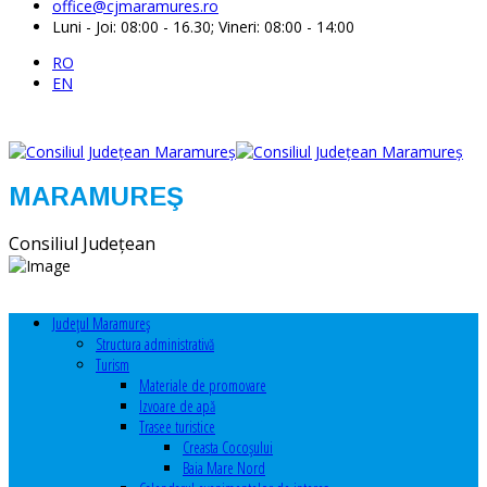
office@cjmaramures.ro
Luni - Joi: 08:00 - 16.30; Vineri: 08:00 - 14:00
RO
EN
MARAMUREŞ
Consiliul Judeţean
Judeţul Maramureş
Structura administrativă
Turism
Materiale de promovare
Izvoare de apă
Trasee turistice
Creasta Cocoșului
Baia Mare Nord