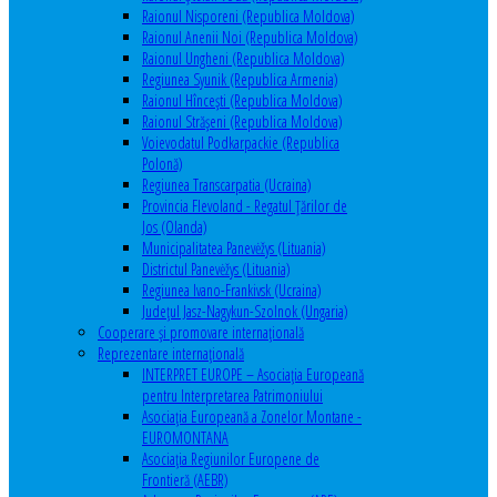
Raionul Nisporeni (Republica Moldova)
Raionul Anenii Noi (Republica Moldova)
Raionul Ungheni (Republica Moldova)
Regiunea Syunik (Republica Armenia)
Raionul Hîncești (Republica Moldova)
Raionul Străşeni (Republica Moldova)
Voievodatul Podkarpackie (Republica
Polonă)
Regiunea Transcarpatia (Ucraina)
Provincia Flevoland - Regatul Ţărilor de
Jos (Olanda)
Municipalitatea Panevėžys (Lituania)
Districtul Panevėžys (Lituania)
Regiunea Ivano-Frankivsk (Ucraina)
Judeţul Jasz-Nagykun-Szolnok (Ungaria)
Cooperare şi promovare internaţională
Reprezentare internaţională
INTERPRET EUROPE – Asociația Europeană
pentru Interpretarea Patrimoniului
Asociația Europeană a Zonelor Montane -
EUROMONTANA
Asociația Regiunilor Europene de
Frontieră (AEBR)