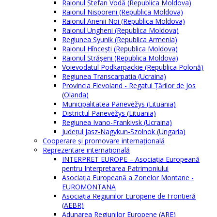
Raionul Ștefan Vodă (Republica Moldova)
Raionul Nisporeni (Republica Moldova)
Raionul Anenii Noi (Republica Moldova)
Raionul Ungheni (Republica Moldova)
Regiunea Syunik (Republica Armenia)
Raionul Hîncești (Republica Moldova)
Raionul Străşeni (Republica Moldova)
Voievodatul Podkarpackie (Republica Polonă)
Regiunea Transcarpatia (Ucraina)
Provincia Flevoland - Regatul Ţărilor de Jos
(Olanda)
Municipalitatea Panevėžys (Lituania)
Districtul Panevėžys (Lituania)
Regiunea Ivano-Frankivsk (Ucraina)
Judeţul Jasz-Nagykun-Szolnok (Ungaria)
Cooperare şi promovare internaţională
Reprezentare internaţională
INTERPRET EUROPE – Asociația Europeană
pentru Interpretarea Patrimoniului
Asociația Europeană a Zonelor Montane -
EUROMONTANA
Asociația Regiunilor Europene de Frontieră
(AEBR)
Adunarea Regiunilor Europene (ARE)