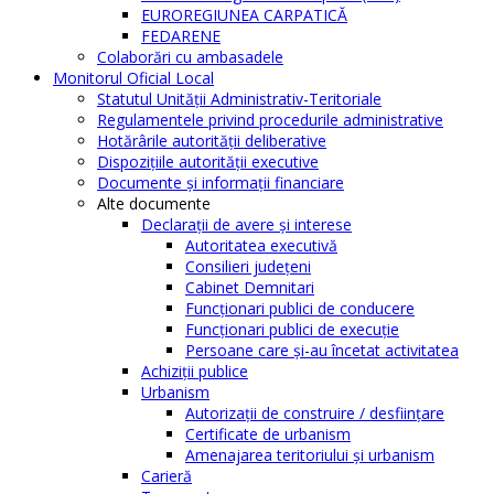
EUROREGIUNEA CARPATICĂ
FEDARENE
Colaborări cu ambasadele
Monitorul Oficial Local
Statutul Unităţii Administrativ-Teritoriale
Regulamentele privind procedurile administrative
Hotărârile autorităţii deliberative
Dispoziţiile autorităţii executive
Documente şi informaţii financiare
Alte documente
Declaraţii de avere şi interese
Autoritatea executivă
Consilieri judeţeni
Cabinet Demnitari
Funcţionari publici de conducere
Funcționari publici de execuție
Persoane care şi-au încetat activitatea
Achiziţii publice
Urbanism
Autorizații de construire / desființare
Certificate de urbanism
Amenajarea teritoriului şi urbanism
Carieră