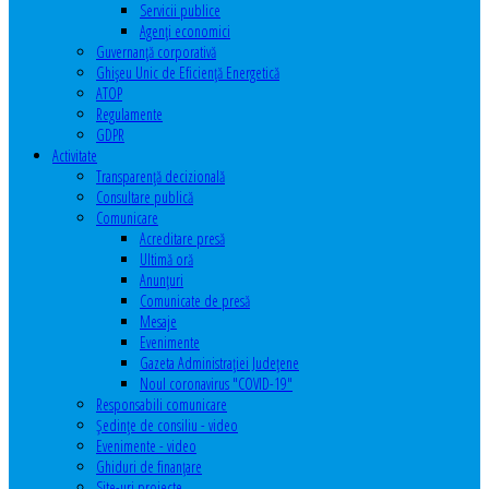
Servicii publice
Agenţi economici
Guvernanță corporativă
Ghişeu Unic de Eficienţă Energetică
ATOP
Regulamente
GDPR
Activitate
Transparenţă decizională
Consultare publică
Comunicare
Acreditare presă
Ultimă oră
Anunţuri
Comunicate de presă
Mesaje
Evenimente
Gazeta Administraţiei Judeţene
Noul coronavirus "COVID-19"
Responsabili comunicare
Şedinţe de consiliu - video
Evenimente - video
Ghiduri de finanţare
Site-uri proiecte