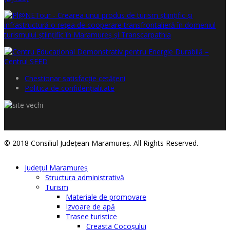
Chestionar satisfacţie cetăţeni
Politica de confidențialitate
© 2018 Consiliul Judeţean Maramureş. All Rights Reserved.
Judeţul Maramureş
Structura administrativă
Turism
Materiale de promovare
Izvoare de apă
Trasee turistice
Creasta Cocoșului