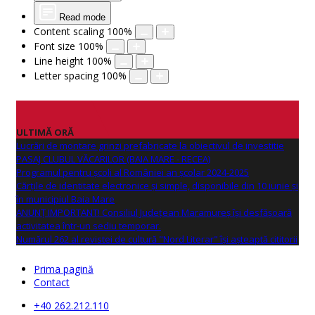
Read mode
Content scaling
100
%
Font size
100
%
Line height
100
%
Letter spacing
100
%
ULTIMĂ ORĂ
Lucrări de montare grinzi prefabricate la obiectivul de investitie
PASAJ CLUBUL VĂCARILOR (BAIA MARE - RECEA)
Programul pentru școli al României an școlar 2024-2025
Cărțile de identitate electronice și simple, disponibile din 10 iunie și
în municipiul Baia Mare
ANUNŢ IMPORTANT! Consiliul Județean Maramureș își desfășoară
activitatea într-un sediu temporar.
Numărul 262 al revistei de cultură "Nord Literar" își așteaptă cititorii
Prima pagină
Contact
+40 262.212.110