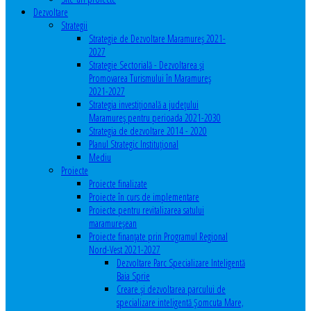
Dezvoltare
Strategii
Strategie de Dezvoltare Maramureș 2021-
2027
Strategie Sectorială - Dezvoltarea și
Promovarea Turismului în Maramureș
2021-2027
Strategia investiţională a județului
Maramureș pentru perioada 2021-2030
Strategia de dezvoltare 2014 - 2020
Planul Strategic Instituţional
Mediu
Proiecte
Proiecte finalizate
Proiecte în curs de implementare
Proiecte pentru revitalizarea satului
maramureşean
Proiecte finanțate prin Programul Regional
Nord-Vest 2021-2027
Dezvoltare Parc Specializare Inteligentă
Baia Sprie
Creare și dezvoltarea parcului de
specializare inteligentă Șomcuta Mare,