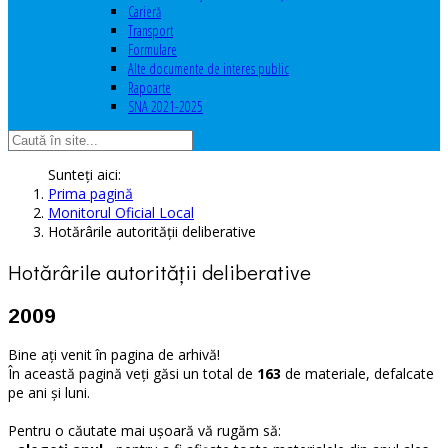
Carieră
Transport
Formulare
Alte documente de interes public
Rapoarte
SNA 2021-2025
Sunteți aici:
Prima pagină
Monitorul Oficial Local
Hotărârile autorităţii deliberative
Hotărârile autorităţii deliberative
2009
Bine ați venit în pagina de arhivă!
În această pagină veți găsi un total de
163
de materiale, defalcate
pe ani și luni.
Pentru o căutate mai ușoară vă rugăm să: