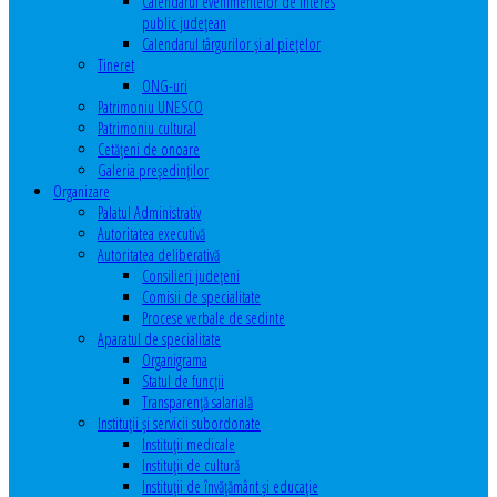
Calendarul evenimentelor de interes
public judeţean
Calendarul târgurilor şi al pieţelor
Tineret
ONG-uri
Patrimoniu UNESCO
Patrimoniu cultural
Cetăţeni de onoare
Galeria președinților
Organizare
Palatul Administrativ
Autoritatea executivă
Autoritatea deliberativă
Consilieri judeţeni
Comisii de specialitate
Procese verbale de sedinte
Aparatul de specialitate
Organigrama
Statul de funcții
Transparență salarială
Instituţii şi servicii subordonate
Instituţii medicale
Instituţii de cultură
Instituţii de învăţământ şi educaţie