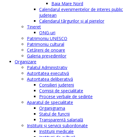
Baia Mare Nord
Calendarul evenimentelor de interes public
judeţean
Calendarul târgurilor şi al pieţelor
Tineret
ONG-uri
Patrimoniu UNESCO
Patrimoniu cultural
Cetăţeni de onoare
Galeria președinților
Organizare
Palatul Administrativ
Autoritatea executivă
Autoritatea deliberativă
Consilieri judeţeni
Comisii de specialitate
Procese verbale de sedinte
Aparatul de specialitate
Organigrama
Statul de funcții
Transparență salarială
Instituţii şi servicii subordonate
Instituţii medicale