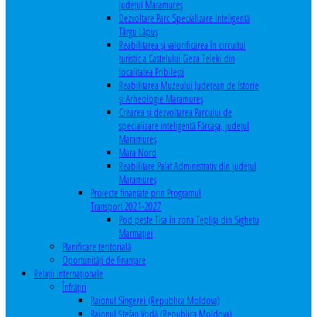
județul Maramureș
Dezvoltare Parc Specializare Inteligentă
Târgu Lăpuș
Reabilitarea și valorificarea în circuitul
turistic a Castelului Geza Teleki din
localitatea Pribilești
Reabilitarea Muzeului Județean de Istorie
și Arheologie Maramureș
Crearea și dezvoltarea Parcului de
specializare inteligentă Fărcașa, județul
Maramureș
Mara Nord
Reabilitare Palat Administrativ din județul
Maramureș
Proiecte finanțate prin Programul
Transport 2021-2027
Pod peste Tisa în zona Teplița din Sighetu
Marmației
Planificare teritorială
Oportunităţi de finanţare
Relaţii internaţionale
Înfrăţiri
Raionul Sîngerei (Republica Moldova)
Raionul Ștefan Vodă (Republica Moldova)