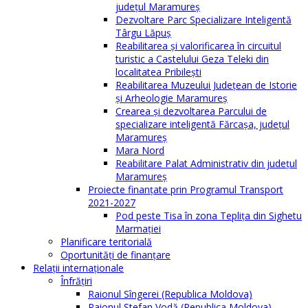
județul Maramureș
Dezvoltare Parc Specializare Inteligentă
Târgu Lăpuș
Reabilitarea și valorificarea în circuitul
turistic a Castelului Geza Teleki din
localitatea Pribilești
Reabilitarea Muzeului Județean de Istorie
și Arheologie Maramureș
Crearea și dezvoltarea Parcului de
specializare inteligentă Fărcașa, județul
Maramureș
Mara Nord
Reabilitare Palat Administrativ din județul
Maramureș
Proiecte finanțate prin Programul Transport
2021-2027
Pod peste Tisa în zona Teplița din Sighetu
Marmației
Planificare teritorială
Oportunităţi de finanţare
Relaţii internaţionale
Înfrăţiri
Raionul Sîngerei (Republica Moldova)
Raionul Ștefan Vodă (Republica Moldova)