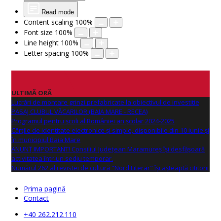
Read mode
Content scaling
100
%
Font size
100
%
Line height
100
%
Letter spacing
100
%
ULTIMĂ ORĂ
Lucrări de montare grinzi prefabricate la obiectivul de investitie
PASAJ CLUBUL VĂCARILOR (BAIA MARE - RECEA)
Programul pentru școli al României an școlar 2024-2025
Cărțile de identitate electronice și simple, disponibile din 10 iunie și
în municipiul Baia Mare
ANUNŢ IMPORTANT! Consiliul Județean Maramureș își desfășoară
activitatea într-un sediu temporar.
Numărul 262 al revistei de cultură "Nord Literar" își așteaptă cititorii
Prima pagină
Contact
+40 262.212.110