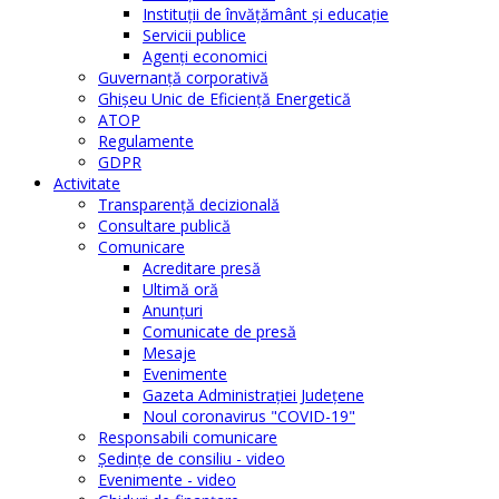
Instituţii de învăţământ şi educaţie
Servicii publice
Agenţi economici
Guvernanță corporativă
Ghişeu Unic de Eficienţă Energetică
ATOP
Regulamente
GDPR
Activitate
Transparenţă decizională
Consultare publică
Comunicare
Acreditare presă
Ultimă oră
Anunţuri
Comunicate de presă
Mesaje
Evenimente
Gazeta Administraţiei Judeţene
Noul coronavirus "COVID-19"
Responsabili comunicare
Şedinţe de consiliu - video
Evenimente - video