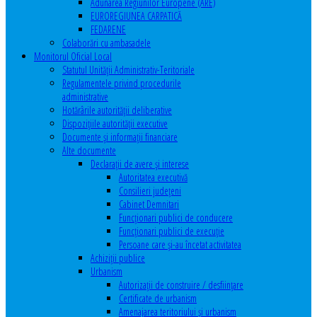
Adunarea Regiunilor Europene (ARE)
EUROREGIUNEA CARPATICĂ
FEDARENE
Colaborări cu ambasadele
Monitorul Oficial Local
Statutul Unităţii Administrativ-Teritoriale
Regulamentele privind procedurile
administrative
Hotărârile autorităţii deliberative
Dispoziţiile autorităţii executive
Documente şi informaţii financiare
Alte documente
Declaraţii de avere şi interese
Autoritatea executivă
Consilieri judeţeni
Cabinet Demnitari
Funcţionari publici de conducere
Funcționari publici de execuție
Persoane care şi-au încetat activitatea
Achiziţii publice
Urbanism
Autorizații de construire / desființare
Certificate de urbanism
Amenajarea teritoriului şi urbanism