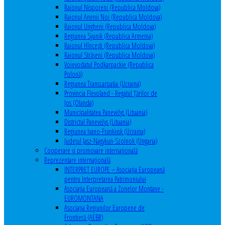
Raionul Nisporeni (Republica Moldova)
Raionul Anenii Noi (Republica Moldova)
Raionul Ungheni (Republica Moldova)
Regiunea Syunik (Republica Armenia)
Raionul Hîncești (Republica Moldova)
Raionul Străşeni (Republica Moldova)
Voievodatul Podkarpackie (Republica
Polonă)
Regiunea Transcarpatia (Ucraina)
Provincia Flevoland - Regatul Ţărilor de
Jos (Olanda)
Municipalitatea Panevėžys (Lituania)
Districtul Panevėžys (Lituania)
Regiunea Ivano-Frankivsk (Ucraina)
Judeţul Jasz-Nagykun-Szolnok (Ungaria)
Cooperare şi promovare internaţională
Reprezentare internaţională
INTERPRET EUROPE – Asociația Europeană
pentru Interpretarea Patrimoniului
Asociația Europeană a Zonelor Montane -
EUROMONTANA
Asociația Regiunilor Europene de
Frontieră (AEBR)