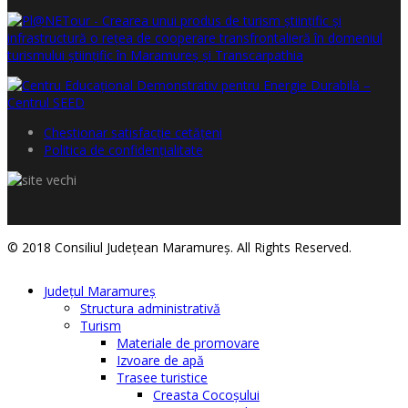
Chestionar satisfacţie cetăţeni
Politica de confidențialitate
© 2018 Consiliul Judeţean Maramureş. All Rights Reserved.
Judeţul Maramureş
Structura administrativă
Turism
Materiale de promovare
Izvoare de apă
Trasee turistice
Creasta Cocoșului