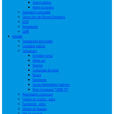
Servicii publice
Agenţi economici
Guvernanță corporativă
Ghişeu Unic de Eficienţă Energetică
ATOP
Regulamente
GDPR
Activitate
Transparenţă decizională
Consultare publică
Comunicare
Acreditare presă
Ultimă oră
Anunţuri
Comunicate de presă
Mesaje
Evenimente
Gazeta Administraţiei Judeţene
Noul coronavirus "COVID-19"
Responsabili comunicare
Şedinţe de consiliu - video
Evenimente - video
Ghiduri de finanţare
Site-uri proiecte