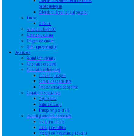
Calendarul evenimentelor de interes
public judeţean
Calendarul târgurilor şi al pieţelor
Tineret
ONG-uri
Patrimoniu UNESCO
Patrimoniu cultural
Cetăţeni de onoare
Galeria președinților
Organizare
Palatul Administrativ
Autoritatea executivă
Autoritatea deliberativă
Consilieri judeţeni
Comisii de specialitate
Procese verbale de sedinte
Aparatul de specialitate
Organigrama
Statul de funcții
Transparență salarială
Instituţii şi servicii subordonate
Instituţii medicale
Instituţii de cultură
Instituţii de învăţământ şi educaţie