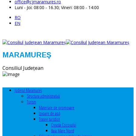
office@cjmaramures.ro
Luni - Joi: 08:00 - 16.30; Vineri: 08:00 - 14:00
RO
EN
MARAMUREŞ
Consiliul Judeţean
Judeţul Maramureş
Structura administrativă
Turism
Materiale de promovare
Izvoare de apă
Trasee turistice
Creasta Cocoșului
Baia Mare Nord