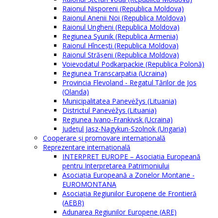
Raionul Nisporeni (Republica Moldova)
Raionul Anenii Noi (Republica Moldova)
Raionul Ungheni (Republica Moldova)
Regiunea Syunik (Republica Armenia)
Raionul Hîncești (Republica Moldova)
Raionul Străşeni (Republica Moldova)
Voievodatul Podkarpackie (Republica Polonă)
Regiunea Transcarpatia (Ucraina)
Provincia Flevoland - Regatul Ţărilor de Jos
(Olanda)
Municipalitatea Panevėžys (Lituania)
Districtul Panevėžys (Lituania)
Regiunea Ivano-Frankivsk (Ucraina)
Judeţul Jasz-Nagykun-Szolnok (Ungaria)
Cooperare şi promovare internaţională
Reprezentare internaţională
INTERPRET EUROPE – Asociația Europeană
pentru Interpretarea Patrimoniului
Asociația Europeană a Zonelor Montane -
EUROMONTANA
Asociația Regiunilor Europene de Frontieră
(AEBR)
Adunarea Regiunilor Europene (ARE)