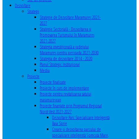
Dezvoltare
Strategii
Strategie de Dezvoltare Maramureș 2021-
2027
Strategie Sectorială - Dezvoltarea și
Promovarea Turismului în Maramureș
2021-2027
Strategia investiţională a județului
Maramureș pentru perioada 2021-2030
Strategia de dezvoltare 2014 - 2020
Planul Strategic Instituţional
Mediu
Proiecte
Proiecte finalizate
Proiecte în curs de implementare
Proiecte pentru revitalizarea satului
maramureşean
Proiecte finanțate prin Programul Regional
Nord-Vest 2021-2027
Dezvoltare Parc Specializare Inteligentă
Baia Sprie
Creare și dezvoltarea parcului de
specializare inteligentă Șomcuta Mare,