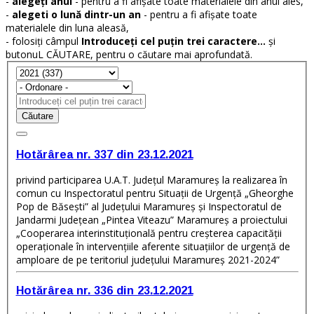
-
alegeți anul
- pentru a fi afișate toate materialele din anul ales,
-
alegeti o lună dintr-un an
- pentru a fi afișate toate
materialele din luna aleasă,
- folosiți câmpul
Introduceți cel puțin trei caractere...
și
butonuL CĂUTARE, pentru o căutare mai aprofundată.
Căutare
Hotărârea nr. 337 din 23.12.2021
privind participarea U.A.T. Judeţul Maramureş la realizarea în
comun cu Inspectoratul pentru Situaţii de Urgenţă „Gheorghe
Pop de Băseşti” al Judeţului Maramureş și Inspectoratul de
Jandarmi Județean „Pintea Viteazu” Maramureş a proiectului
„Cooperarea interinstituțională pentru creșterea capacității
operaționale în intervențiile aferente situațiilor de urgență de
amploare de pe teritoriul județului Maramureș 2021-2024”
Hotărârea nr. 336 din 23.12.2021