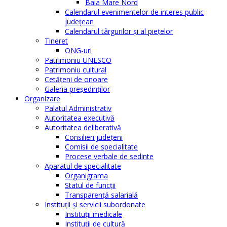
Baia Mare Nord
Calendarul evenimentelor de interes public
judeţean
Calendarul târgurilor şi al pieţelor
Tineret
ONG-uri
Patrimoniu UNESCO
Patrimoniu cultural
Cetăţeni de onoare
Galeria președinților
Organizare
Palatul Administrativ
Autoritatea executivă
Autoritatea deliberativă
Consilieri judeţeni
Comisii de specialitate
Procese verbale de sedinte
Aparatul de specialitate
Organigrama
Statul de funcții
Transparență salarială
Instituţii şi servicii subordonate
Instituţii medicale
Instituţii de cultură