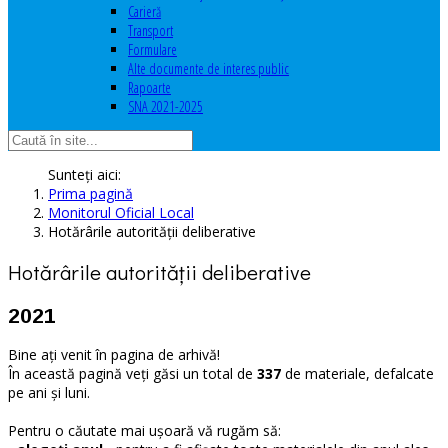
Carieră
Transport
Formulare
Alte documente de interes public
Rapoarte
SNA 2021-2025
Sunteți aici:
Prima pagină
Monitorul Oficial Local
Hotărârile autorităţii deliberative
Hotărârile autorităţii deliberative
2021
Bine ați venit în pagina de arhivă!
În această pagină veți găsi un total de
337
de materiale, defalcate
pe ani și luni.
Pentru o căutate mai ușoară vă rugăm să: