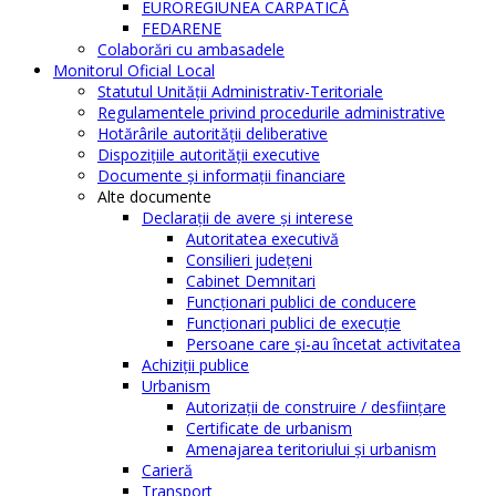
EUROREGIUNEA CARPATICĂ
FEDARENE
Colaborări cu ambasadele
Monitorul Oficial Local
Statutul Unităţii Administrativ-Teritoriale
Regulamentele privind procedurile administrative
Hotărârile autorităţii deliberative
Dispoziţiile autorităţii executive
Documente şi informaţii financiare
Alte documente
Declaraţii de avere şi interese
Autoritatea executivă
Consilieri judeţeni
Cabinet Demnitari
Funcţionari publici de conducere
Funcționari publici de execuție
Persoane care şi-au încetat activitatea
Achiziţii publice
Urbanism
Autorizații de construire / desființare
Certificate de urbanism
Amenajarea teritoriului şi urbanism
Carieră
Transport