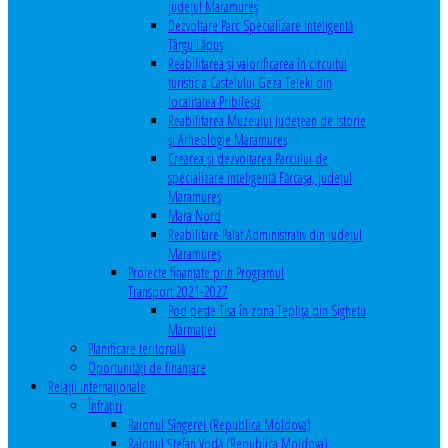
județul Maramureș
Dezvoltare Parc Specializare Inteligentă
Târgu Lăpuș
Reabilitarea și valorificarea în circuitul
turistic a Castelului Geza Teleki din
localitatea Pribilești
Reabilitarea Muzeului Județean de Istorie
și Arheologie Maramureș
Crearea și dezvoltarea Parcului de
specializare inteligentă Fărcașa, județul
Maramureș
Mara Nord
Reabilitare Palat Administrativ din județul
Maramureș
Proiecte finanțate prin Programul
Transport 2021-2027
Pod peste Tisa în zona Teplița din Sighetu
Marmației
Planificare teritorială
Oportunităţi de finanţare
Relaţii internaţionale
Înfrăţiri
Raionul Sîngerei (Republica Moldova)
Raionul Ștefan Vodă (Republica Moldova)