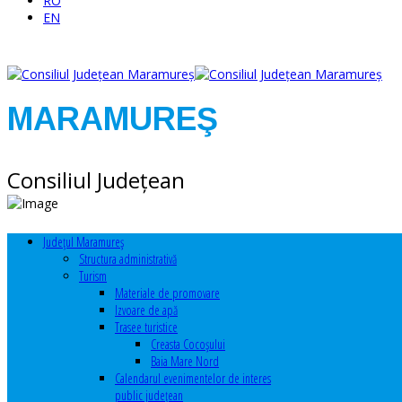
RO
EN
MARAMUREŞ
Consiliul Judeţean
Judeţul Maramureş
Structura administrativă
Turism
Materiale de promovare
Izvoare de apă
Trasee turistice
Creasta Cocoșului
Baia Mare Nord
Calendarul evenimentelor de interes
public judeţean