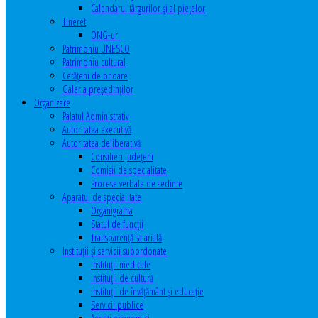
Calendarul târgurilor şi al pieţelor
Tineret
ONG-uri
Patrimoniu UNESCO
Patrimoniu cultural
Cetăţeni de onoare
Galeria președinților
Organizare
Palatul Administrativ
Autoritatea executivă
Autoritatea deliberativă
Consilieri judeţeni
Comisii de specialitate
Procese verbale de sedinte
Aparatul de specialitate
Organigrama
Statul de funcții
Transparență salarială
Instituţii şi servicii subordonate
Instituţii medicale
Instituţii de cultură
Instituţii de învăţământ şi educaţie
Servicii publice