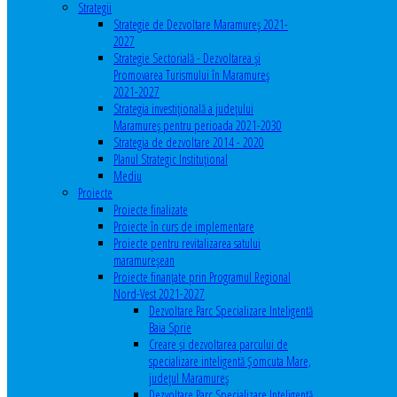
Strategii
Strategie de Dezvoltare Maramureș 2021-
2027
Strategie Sectorială - Dezvoltarea și
Promovarea Turismului în Maramureș
2021-2027
Strategia investiţională a județului
Maramureș pentru perioada 2021-2030
Strategia de dezvoltare 2014 - 2020
Planul Strategic Instituţional
Mediu
Proiecte
Proiecte finalizate
Proiecte în curs de implementare
Proiecte pentru revitalizarea satului
maramureşean
Proiecte finanțate prin Programul Regional
Nord-Vest 2021-2027
Dezvoltare Parc Specializare Inteligentă
Baia Sprie
Creare și dezvoltarea parcului de
specializare inteligentă Șomcuta Mare,
județul Maramureș
Dezvoltare Parc Specializare Inteligentă