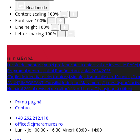
Read mode
Content scaling
100
%
Font size
100
%
Line height
100
%
Letter spacing
100
%
ULTIMĂ ORĂ
Lucrări de montare grinzi prefabricate la obiectivul de investitie PAS
Programul pentru școli al României an școlar 2024-2025
Cărțile de identitate electronice și simple, disponibile din 10 iunie și în
ANUNŢ IMPORTANT! Consiliul Județean Maramureș își desfășoară activi
Numărul 262 al revistei de cultură "Nord Literar" își așteaptă cititorii
Prima pagină
Contact
+40 262.212.110
office@cjmaramures.ro
Luni - Joi: 08:00 - 16.30; Vineri: 08:00 - 14:00