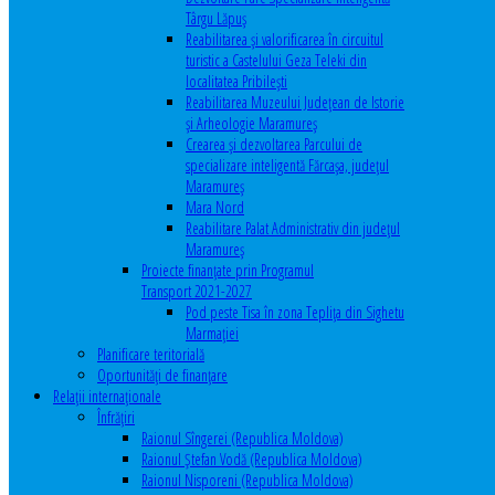
Târgu Lăpuș
Reabilitarea și valorificarea în circuitul
turistic a Castelului Geza Teleki din
localitatea Pribilești
Reabilitarea Muzeului Județean de Istorie
și Arheologie Maramureș
Crearea și dezvoltarea Parcului de
specializare inteligentă Fărcașa, județul
Maramureș
Mara Nord
Reabilitare Palat Administrativ din județul
Maramureș
Proiecte finanțate prin Programul
Transport 2021-2027
Pod peste Tisa în zona Teplița din Sighetu
Marmației
Planificare teritorială
Oportunităţi de finanţare
Relaţii internaţionale
Înfrăţiri
Raionul Sîngerei (Republica Moldova)
Raionul Ștefan Vodă (Republica Moldova)
Raionul Nisporeni (Republica Moldova)