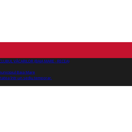
AJ CLUBUL VĂCARILOR (BAIA MARE - RECEA)
 municipiul Baia Mare
tatea într-un sediu temporar.