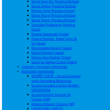
Raionul Anenii Noi (Republica Moldova)
Raionul Ungheni (Republica Moldova)
Regiunea Syunik (Republica Armenia)
Raionul Hîncești (Republica Moldova)
Raionul Străşeni (Republica Moldova)
Voievodatul Podkarpackie (Republica
Polonă)
Regiunea Transcarpatia (Ucraina)
Provincia Flevoland - Regatul Ţărilor de
Jos (Olanda)
Municipalitatea Panevėžys (Lituania)
Districtul Panevėžys (Lituania)
Regiunea Ivano-Frankivsk (Ucraina)
Judeţul Jasz-Nagykun-Szolnok (Ungaria)
Cooperare şi promovare internaţională
Reprezentare internaţională
INTERPRET EUROPE – Asociația Europeană
pentru Interpretarea Patrimoniului
Asociația Europeană a Zonelor Montane -
EUROMONTANA
Asociația Regiunilor Europene de
Frontieră (AEBR)
Adunarea Regiunilor Europene (ARE)
EUROREGIUNEA CARPATICĂ