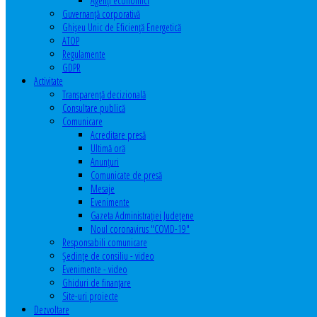
Agenţi economici
Guvernanță corporativă
Ghişeu Unic de Eficienţă Energetică
ATOP
Regulamente
GDPR
Activitate
Transparenţă decizională
Consultare publică
Comunicare
Acreditare presă
Ultimă oră
Anunţuri
Comunicate de presă
Mesaje
Evenimente
Gazeta Administraţiei Judeţene
Noul coronavirus "COVID-19"
Responsabili comunicare
Şedinţe de consiliu - video
Evenimente - video
Ghiduri de finanţare
Site-uri proiecte
Dezvoltare