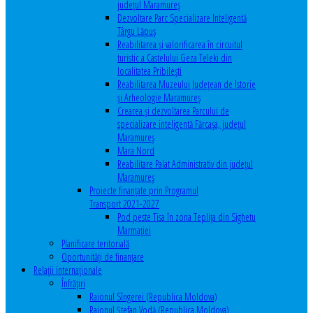
județul Maramureș
Dezvoltare Parc Specializare Inteligentă
Târgu Lăpuș
Reabilitarea și valorificarea în circuitul
turistic a Castelului Geza Teleki din
localitatea Pribilești
Reabilitarea Muzeului Județean de Istorie
și Arheologie Maramureș
Crearea și dezvoltarea Parcului de
specializare inteligentă Fărcașa, județul
Maramureș
Mara Nord
Reabilitare Palat Administrativ din județul
Maramureș
Proiecte finanțate prin Programul
Transport 2021-2027
Pod peste Tisa în zona Teplița din Sighetu
Marmației
Planificare teritorială
Oportunităţi de finanţare
Relaţii internaţionale
Înfrăţiri
Raionul Sîngerei (Republica Moldova)
Raionul Ștefan Vodă (Republica Moldova)