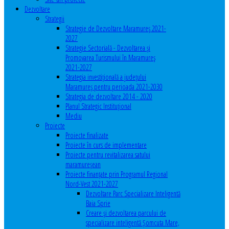
Dezvoltare
Strategii
Strategie de Dezvoltare Maramureș 2021-
2027
Strategie Sectorială - Dezvoltarea și
Promovarea Turismului în Maramureș
2021-2027
Strategia investiţională a județului
Maramureș pentru perioada 2021-2030
Strategia de dezvoltare 2014 - 2020
Planul Strategic Instituţional
Mediu
Proiecte
Proiecte finalizate
Proiecte în curs de implementare
Proiecte pentru revitalizarea satului
maramureşean
Proiecte finanțate prin Programul Regional
Nord-Vest 2021-2027
Dezvoltare Parc Specializare Inteligentă
Baia Sprie
Creare și dezvoltarea parcului de
specializare inteligentă Șomcuta Mare,