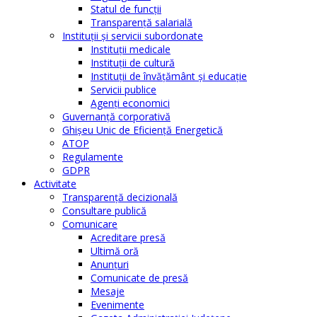
Statul de funcții
Transparență salarială
Instituţii şi servicii subordonate
Instituţii medicale
Instituţii de cultură
Instituţii de învăţământ şi educaţie
Servicii publice
Agenţi economici
Guvernanță corporativă
Ghişeu Unic de Eficienţă Energetică
ATOP
Regulamente
GDPR
Activitate
Transparenţă decizională
Consultare publică
Comunicare
Acreditare presă
Ultimă oră
Anunţuri
Comunicate de presă
Mesaje
Evenimente