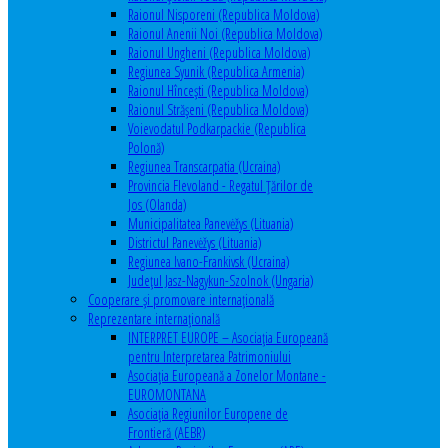
Raionul Nisporeni (Republica Moldova)
Raionul Anenii Noi (Republica Moldova)
Raionul Ungheni (Republica Moldova)
Regiunea Syunik (Republica Armenia)
Raionul Hîncești (Republica Moldova)
Raionul Străşeni (Republica Moldova)
Voievodatul Podkarpackie (Republica
Polonă)
Regiunea Transcarpatia (Ucraina)
Provincia Flevoland - Regatul Ţărilor de
Jos (Olanda)
Municipalitatea Panevėžys (Lituania)
Districtul Panevėžys (Lituania)
Regiunea Ivano-Frankivsk (Ucraina)
Judeţul Jasz-Nagykun-Szolnok (Ungaria)
Cooperare şi promovare internaţională
Reprezentare internaţională
INTERPRET EUROPE – Asociația Europeană
pentru Interpretarea Patrimoniului
Asociația Europeană a Zonelor Montane -
EUROMONTANA
Asociația Regiunilor Europene de
Frontieră (AEBR)