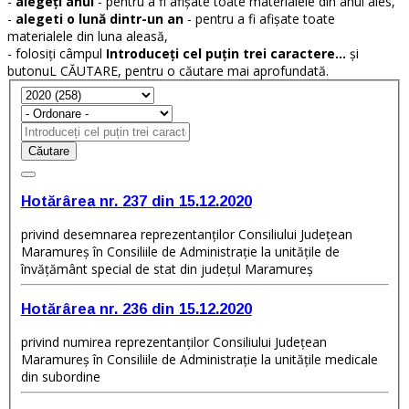
-
alegeți anul
- pentru a fi afișate toate materialele din anul ales,
-
alegeti o lună dintr-un an
- pentru a fi afișate toate
materialele din luna aleasă,
- folosiți câmpul
Introduceți cel puțin trei caractere...
și
butonuL CĂUTARE, pentru o căutare mai aprofundată.
Căutare
Hotărârea nr. 237 din 15.12.2020
privind desemnarea reprezentanților Consiliului Judeţean
Maramureş în Consiliile de Administraţie la unitățile de
învățământ special de stat din județul Maramureș
Hotărârea nr. 236 din 15.12.2020
privind numirea reprezentanților Consiliului Județean
Maramureș în Consiliile de Administrație la unitățile medicale
din subordine