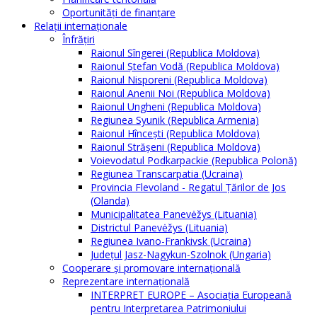
Oportunităţi de finanţare
Relaţii internaţionale
Înfrăţiri
Raionul Sîngerei (Republica Moldova)
Raionul Ștefan Vodă (Republica Moldova)
Raionul Nisporeni (Republica Moldova)
Raionul Anenii Noi (Republica Moldova)
Raionul Ungheni (Republica Moldova)
Regiunea Syunik (Republica Armenia)
Raionul Hîncești (Republica Moldova)
Raionul Străşeni (Republica Moldova)
Voievodatul Podkarpackie (Republica Polonă)
Regiunea Transcarpatia (Ucraina)
Provincia Flevoland - Regatul Ţărilor de Jos
(Olanda)
Municipalitatea Panevėžys (Lituania)
Districtul Panevėžys (Lituania)
Regiunea Ivano-Frankivsk (Ucraina)
Judeţul Jasz-Nagykun-Szolnok (Ungaria)
Cooperare şi promovare internaţională
Reprezentare internaţională
INTERPRET EUROPE – Asociația Europeană
pentru Interpretarea Patrimoniului