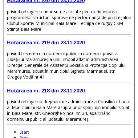
Hotărârea nr. 220 din 23.11.2020
privind retragerea unor sume alocate pentru finanțarea
programelor structurii sportive de performanță de prim eșalon
Clubul Sportiv Municipal Baia Mare – echipa de rugby CSM
Știința Baia Mare
Hotărârea nr. 219 din 23.11.2020
privind trecerea din domeniul public în domeniul privat al
judeţului Maramureş a unui imobil aflat în administrarea
Direcţiei Generale de Asistenţă Socială şi Protecţia Copilului
Maramureş, situat în municipiul Sighetu Marmației, str.
Dragoș Vodă nr.41
Hotărârea nr. 218 din 23.11.2020
privind retragerea dreptului de administrare a Consiliului Local
al Municipiului Baia Mare asupra unor spații din imobilul situat
în Baia Mare, str. Gheorghe Șincai nr. 34, aparținând
domeniului public al județului Maramureș
Start
Prec