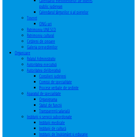
Calendarul evenimentelor de interes
public judeţean
Calendarul târgurilor şi al pieţelor
Tineret
ONG-uri
Patrimoniu UNESCO
Patrimoniu cultural
Cetăţeni de onoare
Galeria președinților
Organizare
Palatul Administrativ
Autoritatea executivă
Autoritatea deliberativă
Consilieri judeţeni
Comisii de specialitate
Procese verbale de sedinte
Aparatul de specialitate
Organigrama
Statul de funcții
Transparență salarială
Instituţii şi servicii subordonate
Instituţii medicale
Instituţii de cultură
Instituţii de învăţământ şi educaţie