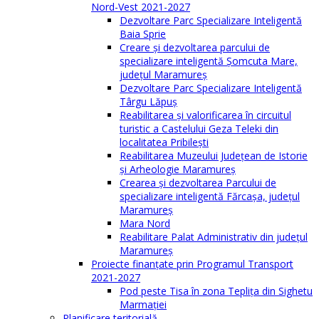
Nord-Vest 2021-2027
Dezvoltare Parc Specializare Inteligentă
Baia Sprie
Creare și dezvoltarea parcului de
specializare inteligentă Șomcuta Mare,
județul Maramureș
Dezvoltare Parc Specializare Inteligentă
Târgu Lăpuș
Reabilitarea și valorificarea în circuitul
turistic a Castelului Geza Teleki din
localitatea Pribilești
Reabilitarea Muzeului Județean de Istorie
și Arheologie Maramureș
Crearea și dezvoltarea Parcului de
specializare inteligentă Fărcașa, județul
Maramureș
Mara Nord
Reabilitare Palat Administrativ din județul
Maramureș
Proiecte finanțate prin Programul Transport
2021-2027
Pod peste Tisa în zona Teplița din Sighetu
Marmației
Planificare teritorială