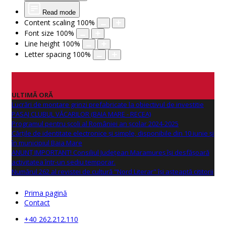
Read mode
Content scaling
100
%
Font size
100
%
Line height
100
%
Letter spacing
100
%
ULTIMĂ ORĂ
Lucrări de montare grinzi prefabricate la obiectivul de investitie
PASAJ CLUBUL VĂCARILOR (BAIA MARE - RECEA)
Programul pentru școli al României an școlar 2024-2025
Cărțile de identitate electronice și simple, disponibile din 10 iunie și
în municipiul Baia Mare
ANUNŢ IMPORTANT! Consiliul Județean Maramureș își desfășoară
activitatea într-un sediu temporar.
Numărul 262 al revistei de cultură "Nord Literar" își așteaptă cititorii
Prima pagină
Contact
+40 262.212.110