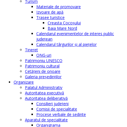
Turism
Materiale de promovare
Izvoare de apă
Trasee turistice
Creasta Cocoșului
Baia Mare Nord
Calendarul evenimentelor de interes public
judeţean
Calendarul târgurilor şi al pieţelor
Tineret
ONG-uri
Patrimoniu UNESCO
Patrimoniu cultural
Cetăţeni de onoare
Galeria președinților
Organizare
Palatul Administrativ
Autoritatea executivă
Autoritatea deliberativă
Consilieri judeţeni
Comisii de specialitate
Procese verbale de sedinte
Aparatul de specialitate
Organigrama