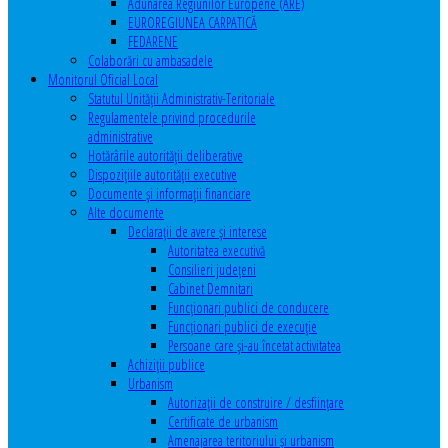
Adunarea Regiunilor Europene (ARE)
EUROREGIUNEA CARPATICĂ
FEDARENE
Colaborări cu ambasadele
Monitorul Oficial Local
Statutul Unităţii Administrativ-Teritoriale
Regulamentele privind procedurile
administrative
Hotărârile autorităţii deliberative
Dispoziţiile autorităţii executive
Documente şi informaţii financiare
Alte documente
Declaraţii de avere şi interese
Autoritatea executivă
Consilieri judeţeni
Cabinet Demnitari
Funcţionari publici de conducere
Funcționari publici de execuție
Persoane care şi-au încetat activitatea
Achiziţii publice
Urbanism
Autorizații de construire / desființare
Certificate de urbanism
Amenajarea teritoriului şi urbanism