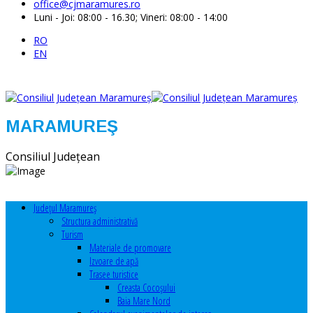
office@cjmaramures.ro
Luni - Joi: 08:00 - 16.30; Vineri: 08:00 - 14:00
RO
EN
MARAMUREŞ
Consiliul Judeţean
Judeţul Maramureş
Structura administrativă
Turism
Materiale de promovare
Izvoare de apă
Trasee turistice
Creasta Cocoșului
Baia Mare Nord