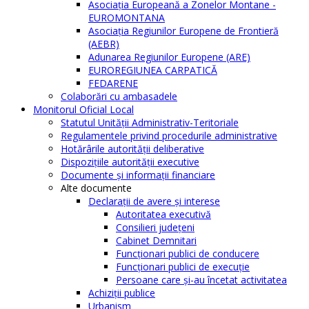
Asociația Europeană a Zonelor Montane -
EUROMONTANA
Asociația Regiunilor Europene de Frontieră
(AEBR)
Adunarea Regiunilor Europene (ARE)
EUROREGIUNEA CARPATICĂ
FEDARENE
Colaborări cu ambasadele
Monitorul Oficial Local
Statutul Unităţii Administrativ-Teritoriale
Regulamentele privind procedurile administrative
Hotărârile autorităţii deliberative
Dispoziţiile autorităţii executive
Documente şi informaţii financiare
Alte documente
Declaraţii de avere şi interese
Autoritatea executivă
Consilieri judeţeni
Cabinet Demnitari
Funcţionari publici de conducere
Funcționari publici de execuție
Persoane care şi-au încetat activitatea
Achiziţii publice
Urbanism