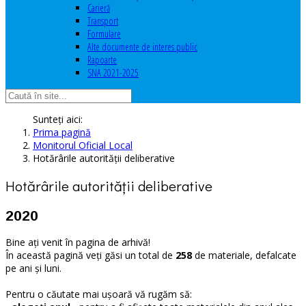
Carieră
Transport
Formulare
Alte documente de interes public
Rapoarte
SNA 2021-2025
Sunteți aici:
Prima pagină
Monitorul Oficial Local
Hotărârile autorităţii deliberative
Hotărârile autorităţii deliberative
2020
Bine ați venit în pagina de arhivă!
În această pagină veți găsi un total de
258
de materiale, defalcate
pe ani și luni.
Pentru o căutate mai ușoară vă rugăm să: