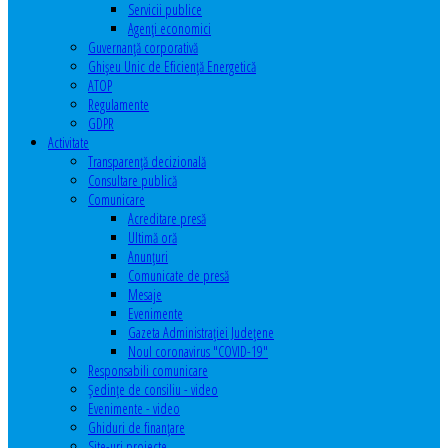
Servicii publice
Agenţi economici
Guvernanță corporativă
Ghişeu Unic de Eficienţă Energetică
ATOP
Regulamente
GDPR
Activitate
Transparenţă decizională
Consultare publică
Comunicare
Acreditare presă
Ultimă oră
Anunţuri
Comunicate de presă
Mesaje
Evenimente
Gazeta Administraţiei Judeţene
Noul coronavirus "COVID-19"
Responsabili comunicare
Şedinţe de consiliu - video
Evenimente - video
Ghiduri de finanţare
Site-uri proiecte