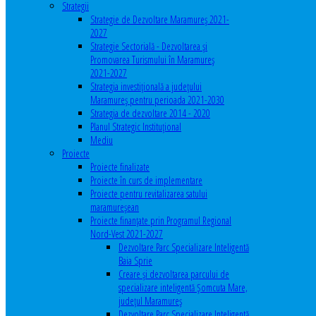
Strategii
Strategie de Dezvoltare Maramureș 2021-
2027
Strategie Sectorială - Dezvoltarea și
Promovarea Turismului în Maramureș
2021-2027
Strategia investiţională a județului
Maramureș pentru perioada 2021-2030
Strategia de dezvoltare 2014 - 2020
Planul Strategic Instituţional
Mediu
Proiecte
Proiecte finalizate
Proiecte în curs de implementare
Proiecte pentru revitalizarea satului
maramureşean
Proiecte finanțate prin Programul Regional
Nord-Vest 2021-2027
Dezvoltare Parc Specializare Inteligentă
Baia Sprie
Creare și dezvoltarea parcului de
specializare inteligentă Șomcuta Mare,
județul Maramureș
Dezvoltare Parc Specializare Inteligentă