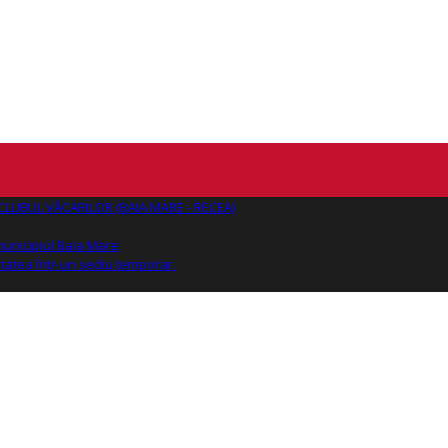
AJ CLUBUL VĂCARILOR (BAIA MARE - RECEA)
 municipiul Baia Mare
tatea într-un sediu temporar.