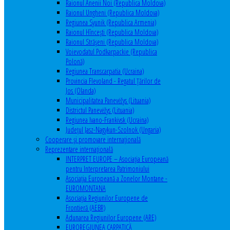
Raionul Anenii Noi (Republica Moldova)
Raionul Ungheni (Republica Moldova)
Regiunea Syunik (Republica Armenia)
Raionul Hîncești (Republica Moldova)
Raionul Străşeni (Republica Moldova)
Voievodatul Podkarpackie (Republica
Polonă)
Regiunea Transcarpatia (Ucraina)
Provincia Flevoland - Regatul Ţărilor de
Jos (Olanda)
Municipalitatea Panevėžys (Lituania)
Districtul Panevėžys (Lituania)
Regiunea Ivano-Frankivsk (Ucraina)
Judeţul Jasz-Nagykun-Szolnok (Ungaria)
Cooperare şi promovare internaţională
Reprezentare internaţională
INTERPRET EUROPE – Asociația Europeană
pentru Interpretarea Patrimoniului
Asociația Europeană a Zonelor Montane -
EUROMONTANA
Asociația Regiunilor Europene de
Frontieră (AEBR)
Adunarea Regiunilor Europene (ARE)
EUROREGIUNEA CARPATICĂ