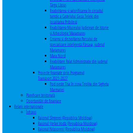
Târgu Lăpuș
Reabilitarea și valorificarea în circuitul
turistic a Castelului Geza Teleki din
localitatea Pribilești
Reabilitarea Muzeului Județean de Istorie
și Arheologie Maramureș
Crearea și dezvoltarea Parcului de
specializare inteligentă Fărcașa, județul
Maramureș
Mara Nord
Reabilitare Palat Administrativ din județul
Maramureș
Proiecte finanțate prin Programul
Transport 2021-2027
Pod peste Tisa în zona Teplița din Sighetu
Marmației
Planificare teritorială
Oportunităţi de finanţare
Relaţii internaţionale
Înfrăţiri
Raionul Sîngerei (Republica Moldova)
Raionul Ștefan Vodă (Republica Moldova)
Raionul Nisporeni (Republica Moldova)