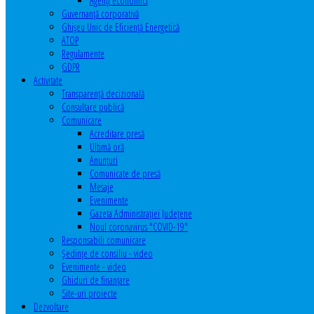
Agenţi economici
Guvernanță corporativă
Ghişeu Unic de Eficienţă Energetică
ATOP
Regulamente
GDPR
Activitate
Transparenţă decizională
Consultare publică
Comunicare
Acreditare presă
Ultimă oră
Anunţuri
Comunicate de presă
Mesaje
Evenimente
Gazeta Administraţiei Judeţene
Noul coronavirus "COVID-19"
Responsabili comunicare
Şedinţe de consiliu - video
Evenimente - video
Ghiduri de finanţare
Site-uri proiecte
Dezvoltare