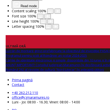
Read mode
Content scaling
100
%
Font size
100
%
Line height
100
%
Letter spacing
100
%
ULTIMĂ ORĂ
Lucrări de montare grinzi prefabricate la obiectivul de investitie PAS
Programul pentru școli al României an școlar 2024-2025
Cărțile de identitate electronice și simple, disponibile din 10 iunie și în
ANUNŢ IMPORTANT! Consiliul Județean Maramureș își desfășoară activi
Numărul 262 al revistei de cultură "Nord Literar" își așteaptă cititorii
Prima pagină
Contact
+40 262.212.110
office@cjmaramures.ro
Luni - Joi: 08:00 - 16.30; Vineri: 08:00 - 14:00