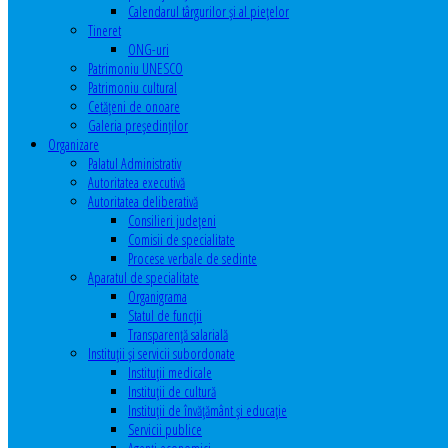
Calendarul târgurilor şi al pieţelor
Tineret
ONG-uri
Patrimoniu UNESCO
Patrimoniu cultural
Cetăţeni de onoare
Galeria președinților
Organizare
Palatul Administrativ
Autoritatea executivă
Autoritatea deliberativă
Consilieri judeţeni
Comisii de specialitate
Procese verbale de sedinte
Aparatul de specialitate
Organigrama
Statul de funcții
Transparență salarială
Instituţii şi servicii subordonate
Instituţii medicale
Instituţii de cultură
Instituţii de învăţământ şi educaţie
Servicii publice