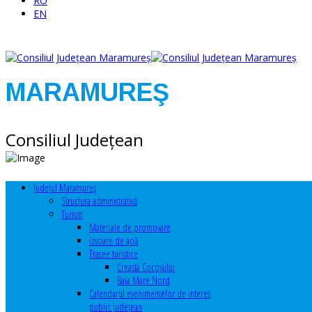
RO
EN
MARAMUREŞ
Consiliul Judeţean
Judeţul Maramureş
Structura administrativă
Turism
Materiale de promovare
Izvoare de apă
Trasee turistice
Creasta Cocoșului
Baia Mare Nord
Calendarul evenimentelor de interes
public judeţean