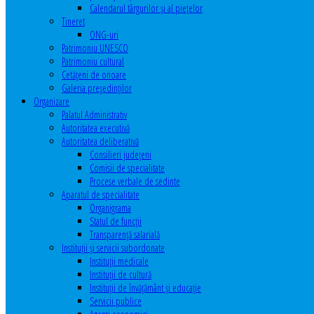
Calendarul târgurilor şi al pieţelor
Tineret
ONG-uri
Patrimoniu UNESCO
Patrimoniu cultural
Cetăţeni de onoare
Galeria președinților
Organizare
Palatul Administrativ
Autoritatea executivă
Autoritatea deliberativă
Consilieri judeţeni
Comisii de specialitate
Procese verbale de sedinte
Aparatul de specialitate
Organigrama
Statul de funcții
Transparență salarială
Instituţii şi servicii subordonate
Instituţii medicale
Instituţii de cultură
Instituţii de învăţământ şi educaţie
Servicii publice