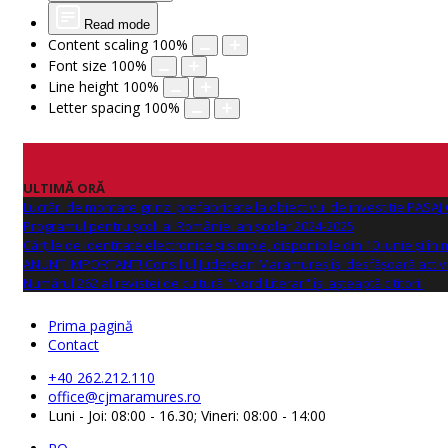
Read mode
Content scaling
100
%
Font size
100
%
Line height
100
%
Letter spacing
100
%
ULTIMĂ ORĂ
Lucrări de montare grinzi prefabricate la obiectivul de investitie PAS
Programul pentru școli al României an școlar 2024-2025
Cărțile de identitate electronice și simple, disponibile din 10 iunie și în
ANUNŢ IMPORTANT! Consiliul Județean Maramureș își desfășoară activi
Numărul 262 al revistei de cultură "Nord Literar" își așteaptă cititorii
Prima pagină
Contact
+40 262.212.110
office@cjmaramures.ro
Luni - Joi: 08:00 - 16.30; Vineri: 08:00 - 14:00