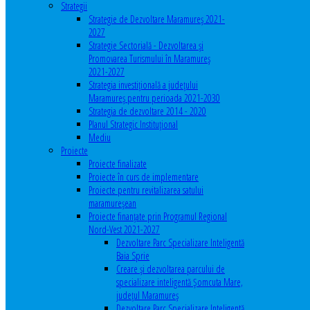
Strategii
Strategie de Dezvoltare Maramureș 2021-
2027
Strategie Sectorială - Dezvoltarea și
Promovarea Turismului în Maramureș
2021-2027
Strategia investiţională a județului
Maramureș pentru perioada 2021-2030
Strategia de dezvoltare 2014 - 2020
Planul Strategic Instituţional
Mediu
Proiecte
Proiecte finalizate
Proiecte în curs de implementare
Proiecte pentru revitalizarea satului
maramureşean
Proiecte finanțate prin Programul Regional
Nord-Vest 2021-2027
Dezvoltare Parc Specializare Inteligentă
Baia Sprie
Creare și dezvoltarea parcului de
specializare inteligentă Șomcuta Mare,
județul Maramureș
Dezvoltare Parc Specializare Inteligentă