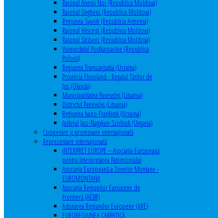
Raionul Anenii Noi (Republica Moldova)
Raionul Ungheni (Republica Moldova)
Regiunea Syunik (Republica Armenia)
Raionul Hîncești (Republica Moldova)
Raionul Străşeni (Republica Moldova)
Voievodatul Podkarpackie (Republica
Polonă)
Regiunea Transcarpatia (Ucraina)
Provincia Flevoland - Regatul Ţărilor de
Jos (Olanda)
Municipalitatea Panevėžys (Lituania)
Districtul Panevėžys (Lituania)
Regiunea Ivano-Frankivsk (Ucraina)
Judeţul Jasz-Nagykun-Szolnok (Ungaria)
Cooperare şi promovare internaţională
Reprezentare internaţională
INTERPRET EUROPE – Asociația Europeană
pentru Interpretarea Patrimoniului
Asociația Europeană a Zonelor Montane -
EUROMONTANA
Asociația Regiunilor Europene de
Frontieră (AEBR)
Adunarea Regiunilor Europene (ARE)
EUROREGIUNEA CARPATICĂ