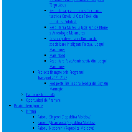
Târgu Lăpuș
Reabilitarea și valorificarea în circuitul
turistic a Castelului Geza Teleki din
localitatea Pribilești
Reabilitarea Muzeului Județean de Istorie
și Arheologie Maramureș
Crearea și dezvoltarea Parcului de
specializare inteligentă Fărcașa, județul
Maramureș
Mara Nord
Reabilitare Palat Administrativ din județul
Maramureș
Proiecte finanțate prin Programul
Transport 2021-2027
Pod peste Tisa în zona Teplița din Sighetu
Marmației
Planificare teritorială
Oportunităţi de finanţare
Relaţii internaţionale
Înfrăţiri
Raionul Sîngerei (Republica Moldova)
Raionul Ștefan Vodă (Republica Moldova)
Raionul Nisporeni (Republica Moldova)