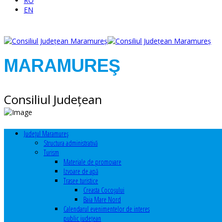
RO
EN
MARAMUREŞ
Consiliul Judeţean
Judeţul Maramureş
Structura administrativă
Turism
Materiale de promovare
Izvoare de apă
Trasee turistice
Creasta Cocoșului
Baia Mare Nord
Calendarul evenimentelor de interes
public judeţean