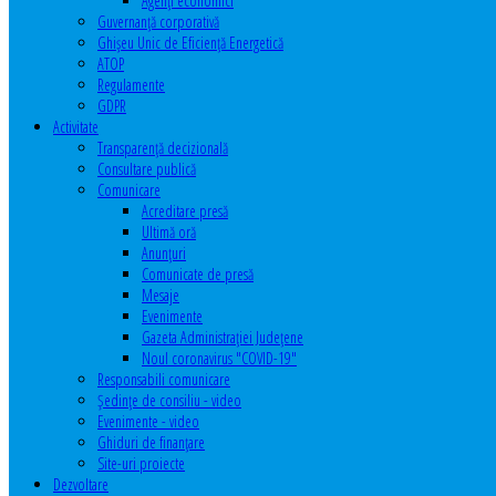
Agenţi economici
Guvernanță corporativă
Ghişeu Unic de Eficienţă Energetică
ATOP
Regulamente
GDPR
Activitate
Transparenţă decizională
Consultare publică
Comunicare
Acreditare presă
Ultimă oră
Anunţuri
Comunicate de presă
Mesaje
Evenimente
Gazeta Administraţiei Judeţene
Noul coronavirus "COVID-19"
Responsabili comunicare
Şedinţe de consiliu - video
Evenimente - video
Ghiduri de finanţare
Site-uri proiecte
Dezvoltare