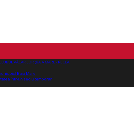
AJ CLUBUL VĂCARILOR (BAIA MARE - RECEA)
 municipiul Baia Mare
tatea într-un sediu temporar.