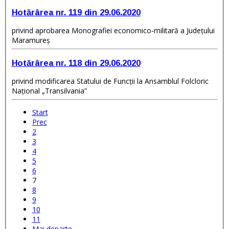
Hotărârea nr. 119 din 29.06.2020
privind aprobarea Monografiei economico-militară a Judeţului
Maramureş
Hotărârea nr. 118 din 29.06.2020
privind modificarea Statului de Funcţii la Ansamblul Folcloric
Naţional „Transilvania”
Start
Prec
2
3
4
5
6
7
8
9
10
11
Mai departe