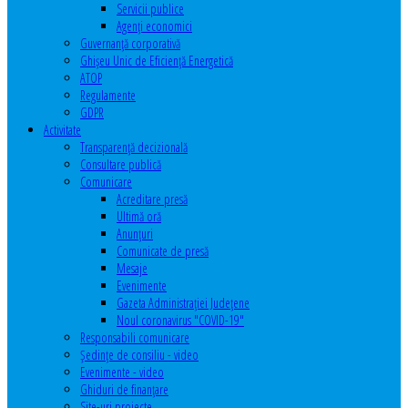
Servicii publice
Agenţi economici
Guvernanță corporativă
Ghişeu Unic de Eficienţă Energetică
ATOP
Regulamente
GDPR
Activitate
Transparenţă decizională
Consultare publică
Comunicare
Acreditare presă
Ultimă oră
Anunţuri
Comunicate de presă
Mesaje
Evenimente
Gazeta Administraţiei Judeţene
Noul coronavirus "COVID-19"
Responsabili comunicare
Şedinţe de consiliu - video
Evenimente - video
Ghiduri de finanţare
Site-uri proiecte