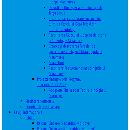
județul Maramureș
Dezvoltare Parc Specializare Inteligentă
Târgu Lăpuș
Reabilitarea și valorificarea în circuitul
turistic a Castelului Geza Teleki din
localitatea Pribilești
Reabilitarea Muzeului Județean de Istorie
și Arheologie Maramureș
Crearea și dezvoltarea Parcului de
specializare inteligentă Fărcașa, județul
Maramureș
Mara Nord
Reabilitare Palat Administrativ din județul
Maramureș
Proiecte finanțate prin Programul
Transport 2021-2027
Pod peste Tisa în zona Teplița din Sighetu
Marmației
Planificare teritorială
Oportunităţi de finanţare
Relaţii internaţionale
Înfrăţiri
Raionul Sîngerei (Republica Moldova)
Raionul Ștefan Vodă (Republica Moldova)