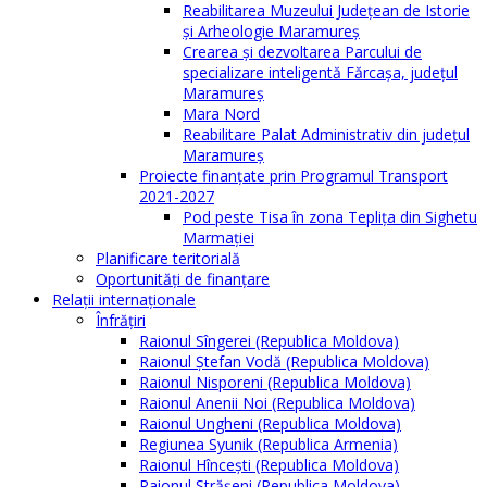
Reabilitarea Muzeului Județean de Istorie
și Arheologie Maramureș
Crearea și dezvoltarea Parcului de
specializare inteligentă Fărcașa, județul
Maramureș
Mara Nord
Reabilitare Palat Administrativ din județul
Maramureș
Proiecte finanțate prin Programul Transport
2021-2027
Pod peste Tisa în zona Teplița din Sighetu
Marmației
Planificare teritorială
Oportunităţi de finanţare
Relaţii internaţionale
Înfrăţiri
Raionul Sîngerei (Republica Moldova)
Raionul Ștefan Vodă (Republica Moldova)
Raionul Nisporeni (Republica Moldova)
Raionul Anenii Noi (Republica Moldova)
Raionul Ungheni (Republica Moldova)
Regiunea Syunik (Republica Armenia)
Raionul Hîncești (Republica Moldova)
Raionul Străşeni (Republica Moldova)