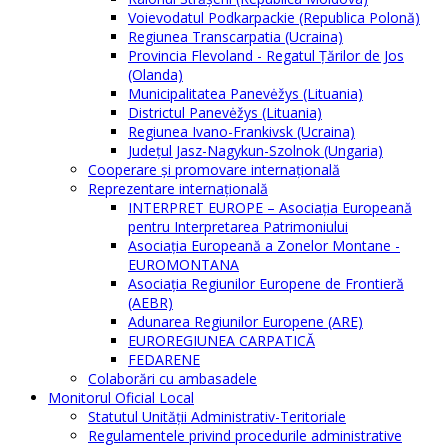
Voievodatul Podkarpackie (Republica Polonă)
Regiunea Transcarpatia (Ucraina)
Provincia Flevoland - Regatul Ţărilor de Jos
(Olanda)
Municipalitatea Panevėžys (Lituania)
Districtul Panevėžys (Lituania)
Regiunea Ivano-Frankivsk (Ucraina)
Judeţul Jasz-Nagykun-Szolnok (Ungaria)
Cooperare şi promovare internaţională
Reprezentare internaţională
INTERPRET EUROPE – Asociația Europeană
pentru Interpretarea Patrimoniului
Asociația Europeană a Zonelor Montane -
EUROMONTANA
Asociația Regiunilor Europene de Frontieră
(AEBR)
Adunarea Regiunilor Europene (ARE)
EUROREGIUNEA CARPATICĂ
FEDARENE
Colaborări cu ambasadele
Monitorul Oficial Local
Statutul Unităţii Administrativ-Teritoriale
Regulamentele privind procedurile administrative