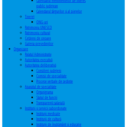
Calendarul evenimentelor de interes
public judeţean
Calendarul târgurilor şi al pieţelor
Tineret
ONG-uri
Patrimoniu UNESCO
Patrimoniu cultural
Cetăţeni de onoare
Galeria președinților
Organizare
Palatul Administrativ
Autoritatea executivă
Autoritatea deliberativă
Consilieri judeţeni
Comisii de specialitate
Procese verbale de sedinte
Aparatul de specialitate
Organigrama
Statul de funcții
Transparență salarială
Instituţii şi servicii subordonate
Instituţii medicale
Instituţii de cultură
Instituţii de învăţământ şi educaţie