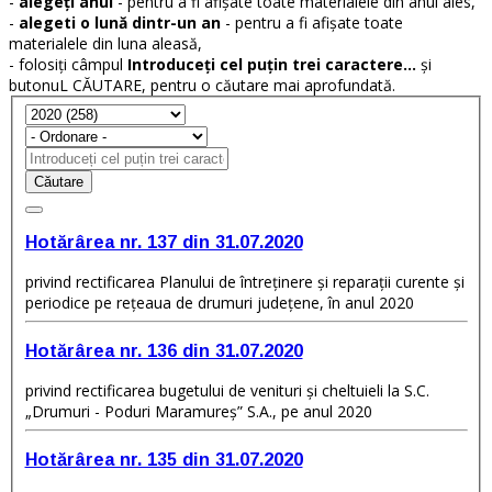
-
alegeți anul
- pentru a fi afișate toate materialele din anul ales,
-
alegeti o lună dintr-un an
- pentru a fi afișate toate
materialele din luna aleasă,
- folosiți câmpul
Introduceți cel puțin trei caractere...
și
butonuL CĂUTARE, pentru o căutare mai aprofundată.
Căutare
Hotărârea nr. 137 din 31.07.2020
privind rectificarea Planului de întreţinere şi reparaţii curente şi
periodice pe reţeaua de drumuri judeţene, în anul 2020
Hotărârea nr. 136 din 31.07.2020
privind rectificarea bugetului de venituri şi cheltuieli la S.C.
„Drumuri - Poduri Maramureş” S.A., pe anul 2020
Hotărârea nr. 135 din 31.07.2020