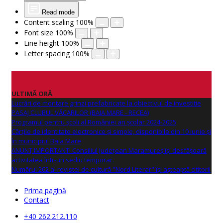
Read mode
Content scaling
100
%
Font size
100
%
Line height
100
%
Letter spacing
100
%
ULTIMĂ ORĂ
Lucrări de montare grinzi prefabricate la obiectivul de investitie
PASAJ CLUBUL VĂCARILOR (BAIA MARE - RECEA)
Programul pentru școli al României an școlar 2024-2025
Cărțile de identitate electronice și simple, disponibile din 10 iunie și
în municipiul Baia Mare
ANUNŢ IMPORTANT! Consiliul Județean Maramureș își desfășoară
activitatea într-un sediu temporar.
Numărul 262 al revistei de cultură "Nord Literar" își așteaptă cititorii
Prima pagină
Contact
+40 262.212.110