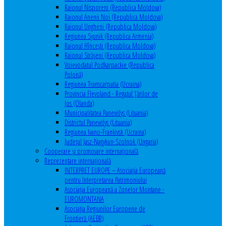
Raionul Nisporeni (Republica Moldova)
Raionul Anenii Noi (Republica Moldova)
Raionul Ungheni (Republica Moldova)
Regiunea Syunik (Republica Armenia)
Raionul Hîncești (Republica Moldova)
Raionul Străşeni (Republica Moldova)
Voievodatul Podkarpackie (Republica
Polonă)
Regiunea Transcarpatia (Ucraina)
Provincia Flevoland - Regatul Ţărilor de
Jos (Olanda)
Municipalitatea Panevėžys (Lituania)
Districtul Panevėžys (Lituania)
Regiunea Ivano-Frankivsk (Ucraina)
Judeţul Jasz-Nagykun-Szolnok (Ungaria)
Cooperare şi promovare internaţională
Reprezentare internaţională
INTERPRET EUROPE – Asociația Europeană
pentru Interpretarea Patrimoniului
Asociația Europeană a Zonelor Montane -
EUROMONTANA
Asociația Regiunilor Europene de
Frontieră (AEBR)