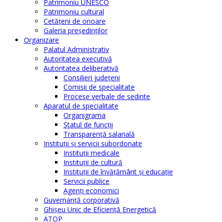
Patrimoniu UNESCO
Patrimoniu cultural
Cetăţeni de onoare
Galeria președinților
Organizare
Palatul Administrativ
Autoritatea executivă
Autoritatea deliberativă
Consilieri judeţeni
Comisii de specialitate
Procese verbale de sedinte
Aparatul de specialitate
Organigrama
Statul de funcții
Transparență salarială
Instituţii şi servicii subordonate
Instituţii medicale
Instituţii de cultură
Instituţii de învăţământ şi educaţie
Servicii publice
Agenţi economici
Guvernanță corporativă
Ghişeu Unic de Eficienţă Energetică
ATOP