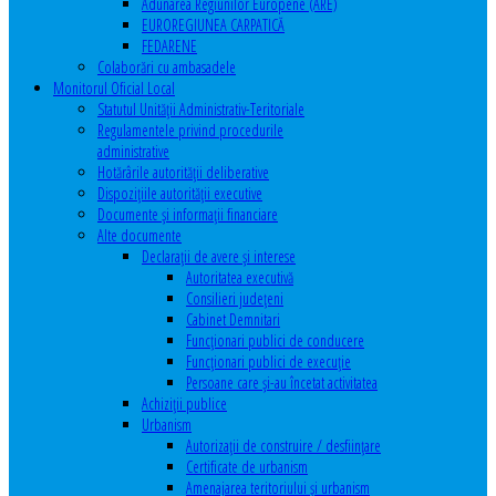
Adunarea Regiunilor Europene (ARE)
EUROREGIUNEA CARPATICĂ
FEDARENE
Colaborări cu ambasadele
Monitorul Oficial Local
Statutul Unităţii Administrativ-Teritoriale
Regulamentele privind procedurile
administrative
Hotărârile autorităţii deliberative
Dispoziţiile autorităţii executive
Documente şi informaţii financiare
Alte documente
Declaraţii de avere şi interese
Autoritatea executivă
Consilieri judeţeni
Cabinet Demnitari
Funcţionari publici de conducere
Funcționari publici de execuție
Persoane care şi-au încetat activitatea
Achiziţii publice
Urbanism
Autorizații de construire / desființare
Certificate de urbanism
Amenajarea teritoriului şi urbanism