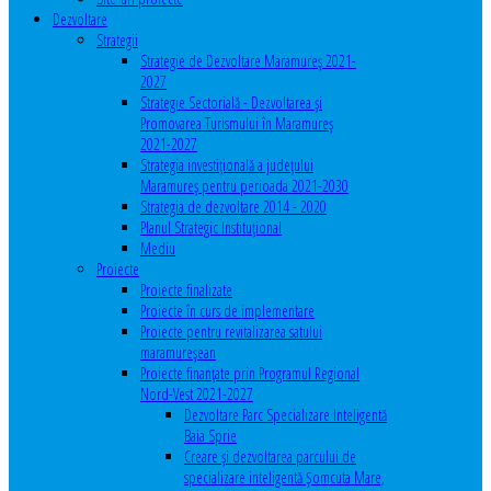
Dezvoltare
Strategii
Strategie de Dezvoltare Maramureș 2021-
2027
Strategie Sectorială - Dezvoltarea și
Promovarea Turismului în Maramureș
2021-2027
Strategia investiţională a județului
Maramureș pentru perioada 2021-2030
Strategia de dezvoltare 2014 - 2020
Planul Strategic Instituţional
Mediu
Proiecte
Proiecte finalizate
Proiecte în curs de implementare
Proiecte pentru revitalizarea satului
maramureşean
Proiecte finanțate prin Programul Regional
Nord-Vest 2021-2027
Dezvoltare Parc Specializare Inteligentă
Baia Sprie
Creare și dezvoltarea parcului de
specializare inteligentă Șomcuta Mare,