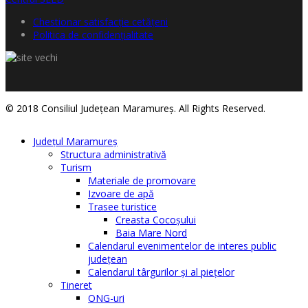
Chestionar satisfacţie cetăţeni
Politica de confidențialitate
© 2018 Consiliul Judeţean Maramureş. All Rights Reserved.
Judeţul Maramureş
Structura administrativă
Turism
Materiale de promovare
Izvoare de apă
Trasee turistice
Creasta Cocoșului
Baia Mare Nord
Calendarul evenimentelor de interes public
judeţean
Calendarul târgurilor şi al pieţelor
Tineret
ONG-uri