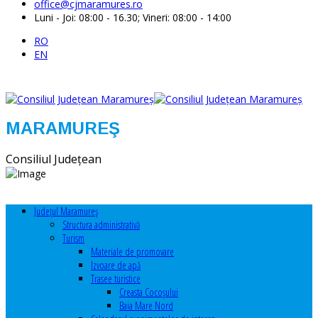
office@cjmaramures.ro
Luni - Joi: 08:00 - 16.30; Vineri: 08:00 - 14:00
RO
EN
MARAMUREŞ
Consiliul Judeţean
Judeţul Maramureş
Structura administrativă
Turism
Materiale de promovare
Izvoare de apă
Trasee turistice
Creasta Cocoșului
Baia Mare Nord