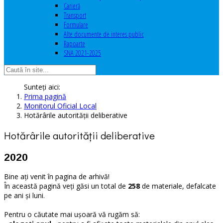
Carieră
Transport
Formulare
Alte documente de interes public
Rapoarte
SNA 2021-2025
Sunteți aici:
Prima pagină
Monitorul Oficial Local
Hotărârile autorităţii deliberative
Hotărârile autorităţii deliberative
2020
Bine ați venit în pagina de arhivă!
În această pagină veți găsi un total de
258
de materiale, defalcate
pe ani și luni.
Pentru o căutate mai ușoară vă rugăm să: