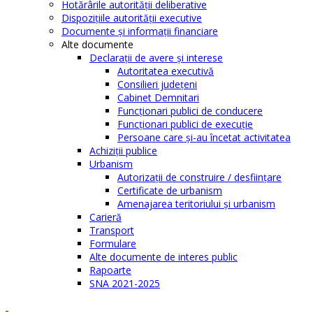
Hotărârile autorităţii deliberative
Dispoziţiile autorităţii executive
Documente şi informaţii financiare
Alte documente
Declaraţii de avere şi interese
Autoritatea executivă
Consilieri judeţeni
Cabinet Demnitari
Funcţionari publici de conducere
Funcționari publici de execuție
Persoane care şi-au încetat activitatea
Achiziţii publice
Urbanism
Autorizații de construire / desființare
Certificate de urbanism
Amenajarea teritoriului şi urbanism
Carieră
Transport
Formulare
Alte documente de interes public
Rapoarte
SNA 2021-2025