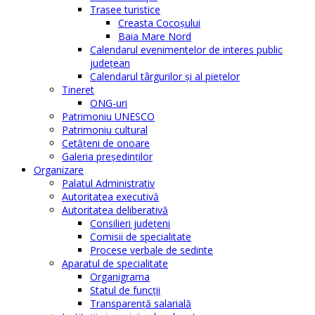
Trasee turistice
Creasta Cocoșului
Baia Mare Nord
Calendarul evenimentelor de interes public
judeţean
Calendarul târgurilor şi al pieţelor
Tineret
ONG-uri
Patrimoniu UNESCO
Patrimoniu cultural
Cetăţeni de onoare
Galeria președinților
Organizare
Palatul Administrativ
Autoritatea executivă
Autoritatea deliberativă
Consilieri judeţeni
Comisii de specialitate
Procese verbale de sedinte
Aparatul de specialitate
Organigrama
Statul de funcții
Transparență salarială