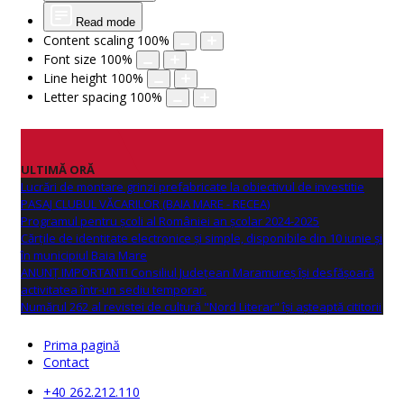
Read mode
Content scaling
100
%
Font size
100
%
Line height
100
%
Letter spacing
100
%
ULTIMĂ ORĂ
Lucrări de montare grinzi prefabricate la obiectivul de investitie
PASAJ CLUBUL VĂCARILOR (BAIA MARE - RECEA)
Programul pentru școli al României an școlar 2024-2025
Cărțile de identitate electronice și simple, disponibile din 10 iunie și
în municipiul Baia Mare
ANUNŢ IMPORTANT! Consiliul Județean Maramureș își desfășoară
activitatea într-un sediu temporar.
Numărul 262 al revistei de cultură "Nord Literar" își așteaptă cititorii
Prima pagină
Contact
+40 262.212.110