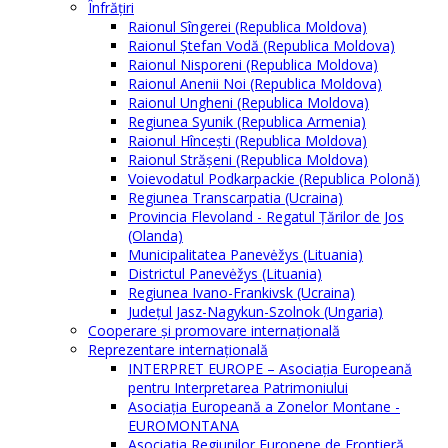
Înfrăţiri
Raionul Sîngerei (Republica Moldova)
Raionul Ștefan Vodă (Republica Moldova)
Raionul Nisporeni (Republica Moldova)
Raionul Anenii Noi (Republica Moldova)
Raionul Ungheni (Republica Moldova)
Regiunea Syunik (Republica Armenia)
Raionul Hîncești (Republica Moldova)
Raionul Străşeni (Republica Moldova)
Voievodatul Podkarpackie (Republica Polonă)
Regiunea Transcarpatia (Ucraina)
Provincia Flevoland - Regatul Ţărilor de Jos
(Olanda)
Municipalitatea Panevėžys (Lituania)
Districtul Panevėžys (Lituania)
Regiunea Ivano-Frankivsk (Ucraina)
Judeţul Jasz-Nagykun-Szolnok (Ungaria)
Cooperare şi promovare internaţională
Reprezentare internaţională
INTERPRET EUROPE – Asociația Europeană
pentru Interpretarea Patrimoniului
Asociația Europeană a Zonelor Montane -
EUROMONTANA
Asociația Regiunilor Europene de Frontieră