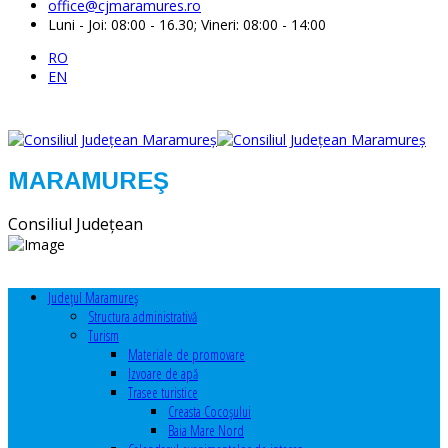
office@cjmaramures.ro
Luni - Joi: 08:00 - 16.30; Vineri: 08:00 - 14:00
RO
EN
MARAMUREŞ
Consiliul Judeţean
Judeţul Maramureş
Structura administrativă
Turism
Materiale de promovare
Izvoare de apă
Trasee turistice
Creasta Cocoșului
Baia Mare Nord