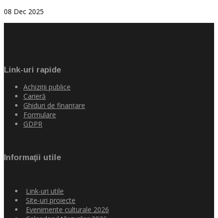
08 Dec 2025
Link-uri rapide
Achiziţii publice
Carieră
Ghiduri de finanţare
Formulare
GDPR
Informaţii utile
Link-uri utile
Site-uri proiecte
Evenimente culturale 2026