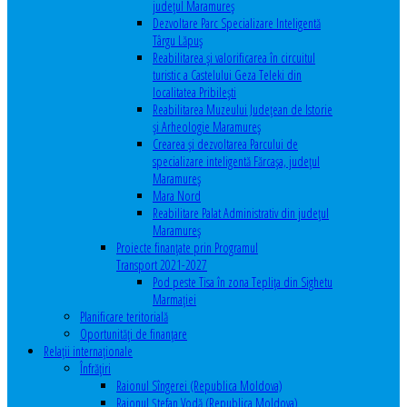
județul Maramureș
Dezvoltare Parc Specializare Inteligentă
Târgu Lăpuș
Reabilitarea și valorificarea în circuitul
turistic a Castelului Geza Teleki din
localitatea Pribilești
Reabilitarea Muzeului Județean de Istorie
și Arheologie Maramureș
Crearea și dezvoltarea Parcului de
specializare inteligentă Fărcașa, județul
Maramureș
Mara Nord
Reabilitare Palat Administrativ din județul
Maramureș
Proiecte finanțate prin Programul
Transport 2021-2027
Pod peste Tisa în zona Teplița din Sighetu
Marmației
Planificare teritorială
Oportunităţi de finanţare
Relaţii internaţionale
Înfrăţiri
Raionul Sîngerei (Republica Moldova)
Raionul Ștefan Vodă (Republica Moldova)