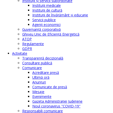
Instituţii şi servicii subordonate
Instituţii medicale
Instituţii de cultură
Instituţii de învăţământ şi educaţie
Servicii publice
Agenţi economici
Guvernanță corporativă
Ghişeu Unic de Eficienţă Energetică
ATOP
Regulamente
GDPR
Activitate
Transparenţă decizională
Consultare publică
Comunicare
Acreditare presă
Ultimă oră
Anunţuri
Comunicate de presă
Mesaje
Evenimente
Gazeta Administraţiei Judeţene
Noul coronavirus "COVID-19"
Responsabili comunicare