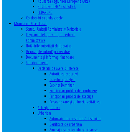
Adunarea Regiunilor Europene (ARE)
EUROREGIUNEA CARPATICĂ
FEDARENE
Colaborări cu ambasadele
Monitorul Oficial Local
Statutul Unităţii Administrativ-Teritoriale
Regulamentele privind procedurile
administrative
Hotărârile autorităţii deliberative
Dispoziţiile autorităţii executive
Documente şi informaţii financiare
Alte documente
Declaraţii de avere şi interese
Autoritatea executivă
Consilieri judeţeni
Cabinet Demnitari
Funcţionari publici de conducere
Funcționari publici de execuție
Persoane care şi-au încetat activitatea
Achiziţii publice
Urbanism
Autorizații de construire / desființare
Certificate de urbanism
Amenajarea teritoriului şi urbanism