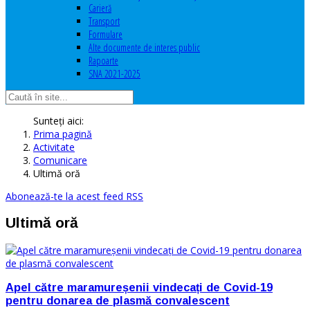
Carieră
Transport
Formulare
Alte documente de interes public
Rapoarte
SNA 2021-2025
Sunteți aici:
Prima pagină
Activitate
Comunicare
Ultimă oră
Abonează-te la acest feed RSS
Ultimă oră
Apel către maramureșenii vindecați de Covid-19
pentru donarea de plasmă convalescent