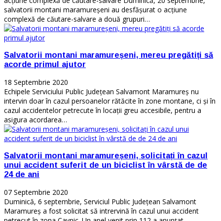
acțiune complexă de căutare-salvare Duminică, 20 septembrie,
salvatorii montani maramureșeni au desfășurat o acțiune
complexă de căutare-salvare a două grupuri…
Salvatorii montani maramureșeni, mereu pregătiți să
acorde primul ajutor
18 Septembrie 2020
Echipele Serviciului Public Județean Salvamont Maramureș nu
intervin doar în cazul persoanelor rătăcite în zone montane, ci și în
cazul accidentelor petrecute în locații greu accesibile, pentru a
asigura acordarea…
Salvatorii montani maramureșeni, solicitați în cazul
unui accident suferit de un biciclist în vârstă de de
24 de ani
07 Septembrie 2020
Duminică, 6 septembrie, Serviciul Public Județean Salvamont
Maramureș a fost solicitat să intrervină în cazul unui accident
petrecut în zona Cavnic. Un apel venit prin 112 a anunțat