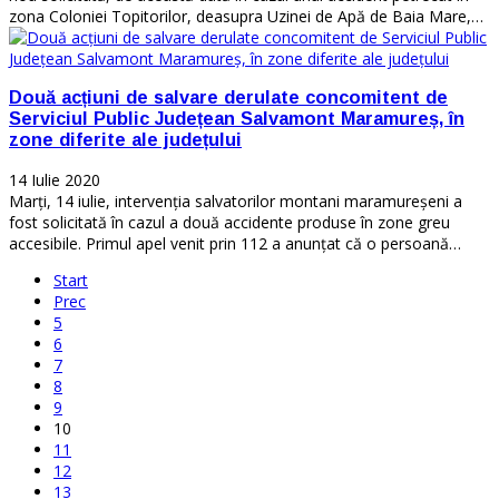
zona Coloniei Topitorilor, deasupra Uzinei de Apă de Baia Mare,…
Două acțiuni de salvare derulate concomitent de
Serviciul Public Județean Salvamont Maramureș, în
zone diferite ale județului
14 Iulie 2020
Marți, 14 iulie, intervenția salvatorilor montani maramureșeni a
fost solicitată în cazul a două accidente produse în zone greu
accesibile. Primul apel venit prin 112 a anunțat că o persoană…
Start
Prec
5
6
7
8
9
10
11
12
13