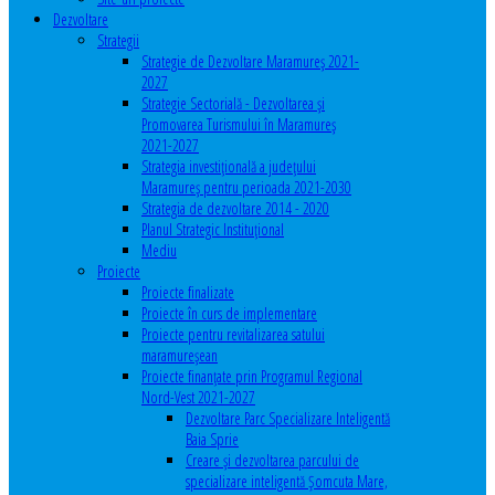
Dezvoltare
Strategii
Strategie de Dezvoltare Maramureș 2021-
2027
Strategie Sectorială - Dezvoltarea și
Promovarea Turismului în Maramureș
2021-2027
Strategia investiţională a județului
Maramureș pentru perioada 2021-2030
Strategia de dezvoltare 2014 - 2020
Planul Strategic Instituţional
Mediu
Proiecte
Proiecte finalizate
Proiecte în curs de implementare
Proiecte pentru revitalizarea satului
maramureşean
Proiecte finanțate prin Programul Regional
Nord-Vest 2021-2027
Dezvoltare Parc Specializare Inteligentă
Baia Sprie
Creare și dezvoltarea parcului de
specializare inteligentă Șomcuta Mare,