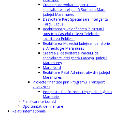
Creare și dezvoltarea parcului de
specializare inteligentă Șomcuta Mare,
județul Maramureș
Dezvoltare Parc Specializare Inteligentă
Târgu Lăpuș
Reabilitarea și valorificarea în circuitul
turistic a Castelului Geza Teleki din
localitatea Pribilești
Reabilitarea Muzeului Județean de Istorie
și Arheologie Maramureș
Crearea și dezvoltarea Parcului de
specializare inteligentă Fărcașa, județul
Maramureș
Mara Nord
Reabilitare Palat Administrativ din județul
Maramureș
Proiecte finanțate prin Programul Transport
2021-2027
Pod peste Tisa în zona Teplița din Sighetu
Marmației
Planificare teritorială
Oportunităţi de finanţare
Relaţii internaţionale