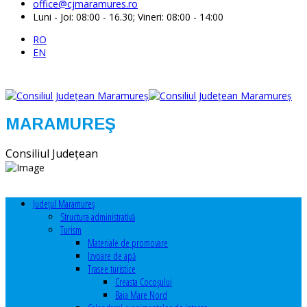
office@cjmaramures.ro
Luni - Joi: 08:00 - 16.30; Vineri: 08:00 - 14:00
RO
EN
MARAMUREŞ
Consiliul Judeţean
Judeţul Maramureş
Structura administrativă
Turism
Materiale de promovare
Izvoare de apă
Trasee turistice
Creasta Cocoșului
Baia Mare Nord