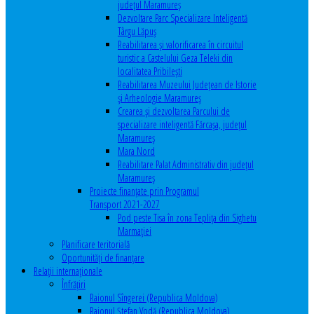
județul Maramureș
Dezvoltare Parc Specializare Inteligentă
Târgu Lăpuș
Reabilitarea și valorificarea în circuitul
turistic a Castelului Geza Teleki din
localitatea Pribilești
Reabilitarea Muzeului Județean de Istorie
și Arheologie Maramureș
Crearea și dezvoltarea Parcului de
specializare inteligentă Fărcașa, județul
Maramureș
Mara Nord
Reabilitare Palat Administrativ din județul
Maramureș
Proiecte finanțate prin Programul
Transport 2021-2027
Pod peste Tisa în zona Teplița din Sighetu
Marmației
Planificare teritorială
Oportunităţi de finanţare
Relaţii internaţionale
Înfrăţiri
Raionul Sîngerei (Republica Moldova)
Raionul Ștefan Vodă (Republica Moldova)