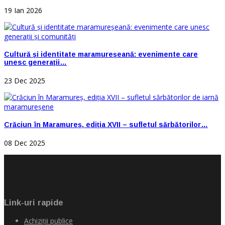
19 Ian 2026
Cultură și identitate maramureșeană: evenimente care
unesc generații…
23 Dec 2025
Crăciun în Maramureș, ediția XVII – sufletul sărbătorilor…
08 Dec 2025
Link-uri rapide
Achiziţii publice