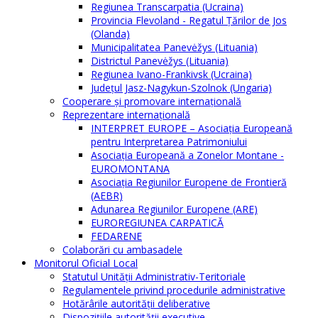
Regiunea Transcarpatia (Ucraina)
Provincia Flevoland - Regatul Ţărilor de Jos
(Olanda)
Municipalitatea Panevėžys (Lituania)
Districtul Panevėžys (Lituania)
Regiunea Ivano-Frankivsk (Ucraina)
Judeţul Jasz-Nagykun-Szolnok (Ungaria)
Cooperare şi promovare internaţională
Reprezentare internaţională
INTERPRET EUROPE – Asociația Europeană
pentru Interpretarea Patrimoniului
Asociația Europeană a Zonelor Montane -
EUROMONTANA
Asociația Regiunilor Europene de Frontieră
(AEBR)
Adunarea Regiunilor Europene (ARE)
EUROREGIUNEA CARPATICĂ
FEDARENE
Colaborări cu ambasadele
Monitorul Oficial Local
Statutul Unităţii Administrativ-Teritoriale
Regulamentele privind procedurile administrative
Hotărârile autorităţii deliberative
Dispoziţiile autorităţii executive