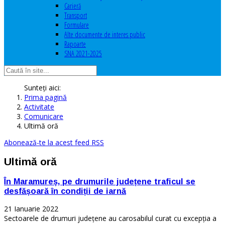
Carieră
Transport
Formulare
Alte documente de interes public
Rapoarte
SNA 2021-2025
Sunteți aici:
Prima pagină
Activitate
Comunicare
Ultimă oră
Abonează-te la acest feed RSS
Ultimă oră
În Maramureș, pe drumurile județene traficul se
desfășoară în condiții de iarnă
21 Ianuarie 2022
Sectoarele de drumuri județene au carosabilul curat cu excepția a