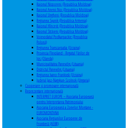
Raionul Nisporeni (Republica Moldova)
Raionul Anenii Noi (Republica Moldova)
Raionul Ungheni (Republica Moldova)
Regiunea Syunik (Republica Armenia)
Raionul Hîncești (Republica Moldova)
Raionul Străşeni (Republica Moldova)
Voievodatul Podkarpackie (Republica
Polonă)
Regiunea Transcarpatia (Ucraina)
Provincia Flevoland - Regatul Ţărilor de
Jos (Olanda)
Municipalitatea Panevėžys (Lituania)
Districtul Panevėžys (Lituania)
Regiunea Ivano-Frankivsk (Ucraina)
Judeţul Jasz-Nagykun-Szolnok (Ungaria)
Cooperare şi promovare internaţională
Reprezentare internaţională
INTERPRET EUROPE – Asociația Europeană
pentru Interpretarea Patrimoniului
Asociația Europeană a Zonelor Montane -
EUROMONTANA
Asociația Regiunilor Europene de
Frontieră (AEBR)