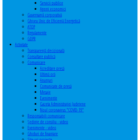
Servicii publice
Agenţi economici
Guvernanță corporativă
Ghişeu Unic de Eficienţă Energetică
ATOP
Regulamente
GDPR
Activitate
Transparenţă decizională
Consultare publică
Comunicare
Acreditare presă
Ultimă oră
Anunţuri
Comunicate de presă
Mesaje
Evenimente
Gazeta Administraţiei Judeţene
Noul coronavirus "COVID-19"
Responsabili comunicare
Şedinţe de consiliu - video
Evenimente - video
Ghiduri de finanţare
Site-uri proiecte