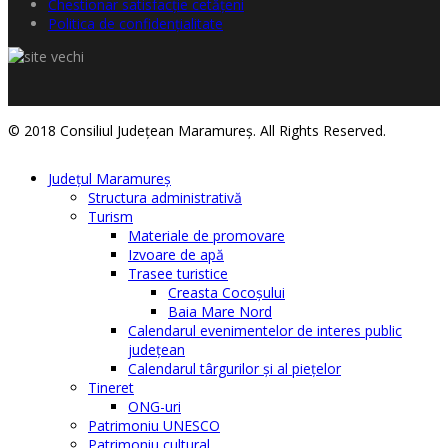
Chestionar satisfacţie cetăţeni
Politica de confidențialitate
© 2018 Consiliul Judeţean Maramureş. All Rights Reserved.
Judeţul Maramureş
Structura administrativă
Turism
Materiale de promovare
Izvoare de apă
Trasee turistice
Creasta Cocoșului
Baia Mare Nord
Calendarul evenimentelor de interes public
judeţean
Calendarul târgurilor şi al pieţelor
Tineret
ONG-uri
Patrimoniu UNESCO
Patrimoniu cultural