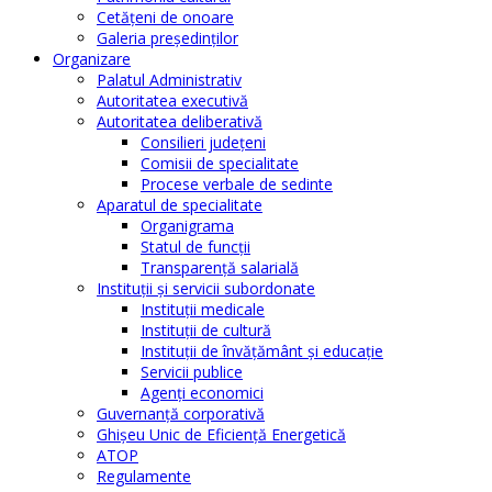
Cetăţeni de onoare
Galeria președinților
Organizare
Palatul Administrativ
Autoritatea executivă
Autoritatea deliberativă
Consilieri judeţeni
Comisii de specialitate
Procese verbale de sedinte
Aparatul de specialitate
Organigrama
Statul de funcții
Transparență salarială
Instituţii şi servicii subordonate
Instituţii medicale
Instituţii de cultură
Instituţii de învăţământ şi educaţie
Servicii publice
Agenţi economici
Guvernanță corporativă
Ghişeu Unic de Eficienţă Energetică
ATOP
Regulamente