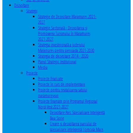
Dezvoltare
Strategii
Strategie de Dezvoltare Maramureș 2021-
2027
Strategie Sectorială - Dezvoltarea și
Promovarea Turismului în Maramureș
2021-2027
Strategia investiţională a județului
Maramureș pentru perioada 2021-2030
Strategia de dezvoltare 2014 - 2020
Planul Strategic Instituţional
Mediu
Proiecte
Proiecte finalizate
Proiecte în curs de implementare
Proiecte pentru revitalizarea satului
maramureşean
Proiecte finanțate prin Programul Regional
Nord-Vest 2021-2027
Dezvoltare Parc Specializare Inteligentă
Baia Sprie
Creare și dezvoltarea parcului de
specializare inteligentă Șomcuta Mare,