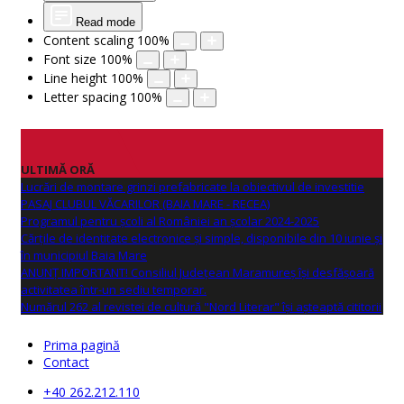
Read mode
Content scaling
100
%
Font size
100
%
Line height
100
%
Letter spacing
100
%
ULTIMĂ ORĂ
Lucrări de montare grinzi prefabricate la obiectivul de investitie
PASAJ CLUBUL VĂCARILOR (BAIA MARE - RECEA)
Programul pentru școli al României an școlar 2024-2025
Cărțile de identitate electronice și simple, disponibile din 10 iunie și
în municipiul Baia Mare
ANUNŢ IMPORTANT! Consiliul Județean Maramureș își desfășoară
activitatea într-un sediu temporar.
Numărul 262 al revistei de cultură "Nord Literar" își așteaptă cititorii
Prima pagină
Contact
+40 262.212.110