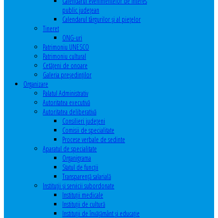
Calendarul evenimentelor de interes
public judeţean
Calendarul târgurilor şi al pieţelor
Tineret
ONG-uri
Patrimoniu UNESCO
Patrimoniu cultural
Cetăţeni de onoare
Galeria președinților
Organizare
Palatul Administrativ
Autoritatea executivă
Autoritatea deliberativă
Consilieri judeţeni
Comisii de specialitate
Procese verbale de sedinte
Aparatul de specialitate
Organigrama
Statul de funcții
Transparență salarială
Instituţii şi servicii subordonate
Instituţii medicale
Instituţii de cultură
Instituţii de învăţământ şi educaţie