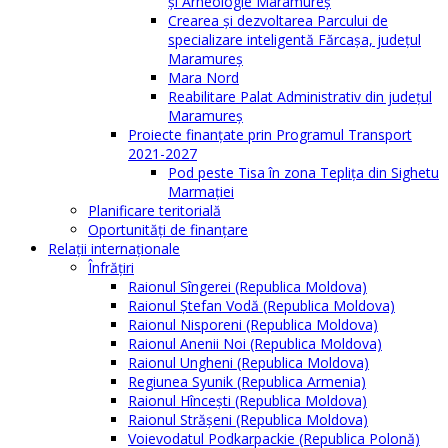
și Arheologie Maramureș
Crearea și dezvoltarea Parcului de
specializare inteligentă Fărcașa, județul
Maramureș
Mara Nord
Reabilitare Palat Administrativ din județul
Maramureș
Proiecte finanțate prin Programul Transport
2021-2027
Pod peste Tisa în zona Teplița din Sighetu
Marmației
Planificare teritorială
Oportunităţi de finanţare
Relaţii internaţionale
Înfrăţiri
Raionul Sîngerei (Republica Moldova)
Raionul Ștefan Vodă (Republica Moldova)
Raionul Nisporeni (Republica Moldova)
Raionul Anenii Noi (Republica Moldova)
Raionul Ungheni (Republica Moldova)
Regiunea Syunik (Republica Armenia)
Raionul Hîncești (Republica Moldova)
Raionul Străşeni (Republica Moldova)
Voievodatul Podkarpackie (Republica Polonă)