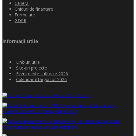
Carieră
Ghiduri de finanţare
Formulare
GDPR
Informaţii utile
Link-uri utile
Site-uri proiecte
Evenimente culturale 2026
Calendarul târgurilor 2026