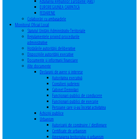
Adunarea Regiunilor Europene (ARE)
EUROREGIUNEA CARPATICĂ
FEDARENE
Colaborări cu ambasadele
Monitorul Oficial Local
Statutul Unităţii Administrativ-Teritoriale
Regulamentele privind procedurile
administrative
Hotărârile autorităţii deliberative
Dispoziţiile autorităţii executive
Documente şi informaţii financiare
Alte documente
Declaraţii de avere şi interese
Autoritatea executivă
Consilieri judeţeni
Cabinet Demnitari
Funcţionari publici de conducere
Funcționari publici de execuție
Persoane care şi-au încetat activitatea
Achiziţii publice
Urbanism
Autorizații de construire / desființare
Certificate de urbanism
Amenajarea teritoriului şi urbanism