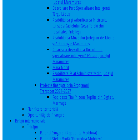
județul Maramureș
Dezvoltare Parc Specializare Inteligentă
Târgu Lăpuș
Reabilitarea și valorificarea în circuitul
turistic a Castelului Geza Teleki din
localitatea Pribilești
Reabilitarea Muzeului Județean de Istorie
și Arheologie Maramureș
Crearea și dezvoltarea Parcului de
specializare inteligentă Fărcașa, județul
Maramureș
Mara Nord
Reabilitare Palat Administrativ din județul
Maramureș
Proiecte finanțate prin Programul
Transport 2021-2027
Pod peste Tisa în zona Teplița din Sighetu
Marmației
Planificare teritorială
Oportunităţi de finanţare
Relaţii internaţionale
Înfrăţiri
Raionul Sîngerei (Republica Moldova)
Raionul Ștefan Vodă (Republica Moldova)