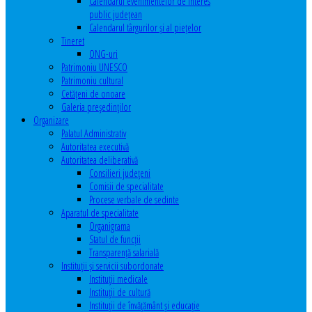
Calendarul evenimentelor de interes
public judeţean
Calendarul târgurilor şi al pieţelor
Tineret
ONG-uri
Patrimoniu UNESCO
Patrimoniu cultural
Cetăţeni de onoare
Galeria președinților
Organizare
Palatul Administrativ
Autoritatea executivă
Autoritatea deliberativă
Consilieri judeţeni
Comisii de specialitate
Procese verbale de sedinte
Aparatul de specialitate
Organigrama
Statul de funcții
Transparență salarială
Instituţii şi servicii subordonate
Instituţii medicale
Instituţii de cultură
Instituţii de învăţământ şi educaţie