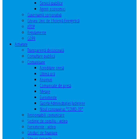
Servicii publice
Agenţi economici
Guvernanță corporativă
Ghişeu Unic de Eficienţă Energetică
ATOP
Regulamente
GDPR
Activitate
Transparenţă decizională
Consultare publică
Comunicare
Acreditare presă
Ultimă oră
Anunţuri
Comunicate de presă
Mesaje
Evenimente
Gazeta Administraţiei Judeţene
Noul coronavirus "COVID-19"
Responsabili comunicare
Şedinţe de consiliu - video
Evenimente - video
Ghiduri de finanţare
Site-uri proiecte