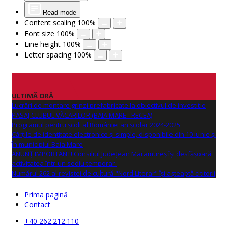
Read mode
Content scaling
100
%
Font size
100
%
Line height
100
%
Letter spacing
100
%
ULTIMĂ ORĂ
Lucrări de montare grinzi prefabricate la obiectivul de investitie
PASAJ CLUBUL VĂCARILOR (BAIA MARE - RECEA)
Programul pentru școli al României an școlar 2024-2025
Cărțile de identitate electronice și simple, disponibile din 10 iunie și
în municipiul Baia Mare
ANUNŢ IMPORTANT! Consiliul Județean Maramureș își desfășoară
activitatea într-un sediu temporar.
Numărul 262 al revistei de cultură "Nord Literar" își așteaptă cititorii
Prima pagină
Contact
+40 262.212.110