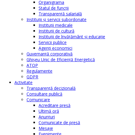
Organigrama
Statul de funcții
Transparență salarială
Instituţii şi servicii subordonate
Instituţii medicale
Instituţii de cultură
Instituţii de învăţământ şi educaţie
Servicii publice
Agenţi economici
Guvernanță corporativă
Ghişeu Unic de Eficienţă Energetică
ATOP
Regulamente
GDPR
Activitate
Transparenţă decizională
Consultare publică
Comunicare
Acreditare presă
Ultimă oră
Anunţuri
Comunicate de presă
Mesaje
Evenimente