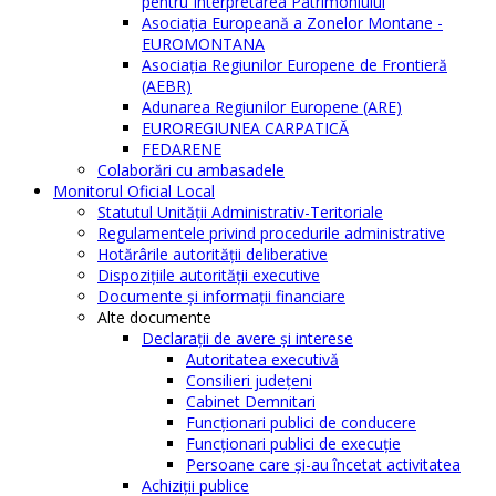
pentru Interpretarea Patrimoniului
Asociația Europeană a Zonelor Montane -
EUROMONTANA
Asociația Regiunilor Europene de Frontieră
(AEBR)
Adunarea Regiunilor Europene (ARE)
EUROREGIUNEA CARPATICĂ
FEDARENE
Colaborări cu ambasadele
Monitorul Oficial Local
Statutul Unităţii Administrativ-Teritoriale
Regulamentele privind procedurile administrative
Hotărârile autorităţii deliberative
Dispoziţiile autorităţii executive
Documente şi informaţii financiare
Alte documente
Declaraţii de avere şi interese
Autoritatea executivă
Consilieri judeţeni
Cabinet Demnitari
Funcţionari publici de conducere
Funcționari publici de execuție
Persoane care şi-au încetat activitatea
Achiziţii publice