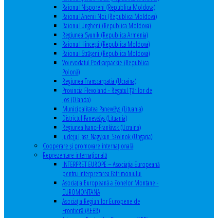
Raionul Nisporeni (Republica Moldova)
Raionul Anenii Noi (Republica Moldova)
Raionul Ungheni (Republica Moldova)
Regiunea Syunik (Republica Armenia)
Raionul Hîncești (Republica Moldova)
Raionul Străşeni (Republica Moldova)
Voievodatul Podkarpackie (Republica
Polonă)
Regiunea Transcarpatia (Ucraina)
Provincia Flevoland - Regatul Ţărilor de
Jos (Olanda)
Municipalitatea Panevėžys (Lituania)
Districtul Panevėžys (Lituania)
Regiunea Ivano-Frankivsk (Ucraina)
Judeţul Jasz-Nagykun-Szolnok (Ungaria)
Cooperare şi promovare internaţională
Reprezentare internaţională
INTERPRET EUROPE – Asociația Europeană
pentru Interpretarea Patrimoniului
Asociația Europeană a Zonelor Montane -
EUROMONTANA
Asociația Regiunilor Europene de
Frontieră (AEBR)