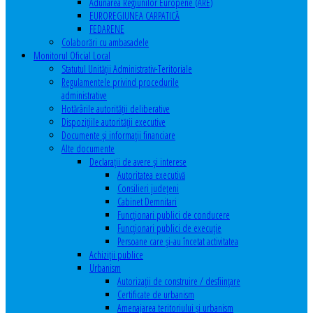
Adunarea Regiunilor Europene (ARE)
EUROREGIUNEA CARPATICĂ
FEDARENE
Colaborări cu ambasadele
Monitorul Oficial Local
Statutul Unităţii Administrativ-Teritoriale
Regulamentele privind procedurile
administrative
Hotărârile autorităţii deliberative
Dispoziţiile autorităţii executive
Documente şi informaţii financiare
Alte documente
Declaraţii de avere şi interese
Autoritatea executivă
Consilieri judeţeni
Cabinet Demnitari
Funcţionari publici de conducere
Funcționari publici de execuție
Persoane care şi-au încetat activitatea
Achiziţii publice
Urbanism
Autorizații de construire / desființare
Certificate de urbanism
Amenajarea teritoriului şi urbanism