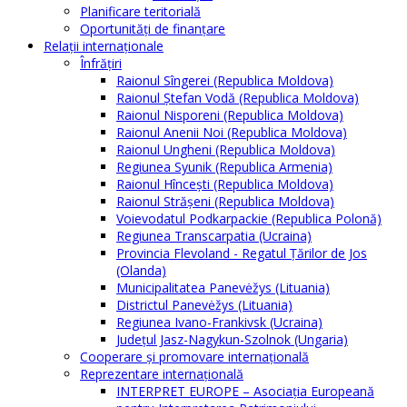
Planificare teritorială
Oportunităţi de finanţare
Relaţii internaţionale
Înfrăţiri
Raionul Sîngerei (Republica Moldova)
Raionul Ștefan Vodă (Republica Moldova)
Raionul Nisporeni (Republica Moldova)
Raionul Anenii Noi (Republica Moldova)
Raionul Ungheni (Republica Moldova)
Regiunea Syunik (Republica Armenia)
Raionul Hîncești (Republica Moldova)
Raionul Străşeni (Republica Moldova)
Voievodatul Podkarpackie (Republica Polonă)
Regiunea Transcarpatia (Ucraina)
Provincia Flevoland - Regatul Ţărilor de Jos
(Olanda)
Municipalitatea Panevėžys (Lituania)
Districtul Panevėžys (Lituania)
Regiunea Ivano-Frankivsk (Ucraina)
Judeţul Jasz-Nagykun-Szolnok (Ungaria)
Cooperare şi promovare internaţională
Reprezentare internaţională
INTERPRET EUROPE – Asociația Europeană