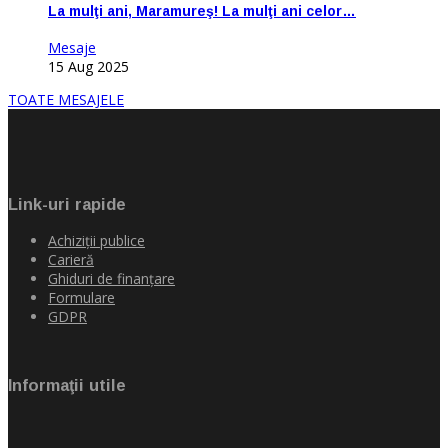
La mulţi ani, Maramureş! La mulţi ani celor…
Mesaje
15 Aug 2025
TOATE MESAJELE
Link-uri rapide
Achiziţii publice
Carieră
Ghiduri de finanţare
Formulare
GDPR
Informaţii utile