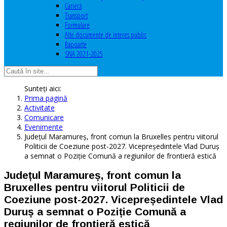
Carieră
Transport
Formulare
Alte documente de interes public
Rapoarte
SNA 2021-2025
Sunteți aici:
Prima pagină
Activitate
Comunicare
Evenimente
Județul Maramureș, front comun la Bruxelles pentru viitorul
Politicii de Coeziune post-2027. Vicepreședintele Vlad Duruș
a semnat o Poziție Comună a regiunilor de frontieră estică
Județul Maramureș, front comun la
Bruxelles pentru viitorul Politicii de
Coeziune post-2027. Vicepreședintele Vlad
Duruș a semnat o Poziție Comună a
regiunilor de frontieră estică