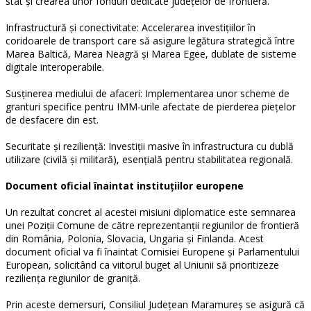
stat și crearea unor fonduri dedicate județelor de frontieră.
Infrastructură și conectivitate: Accelerarea investițiilor în
coridoarele de transport care să asigure legătura strategică între
Marea Baltică, Marea Neagră și Marea Egee, dublate de sisteme
digitale interoperabile.
Susținerea mediului de afaceri: Implementarea unor scheme de
granturi specifice pentru IMM-urile afectate de pierderea piețelor
de desfacere din est.
Securitate și reziliență: Investiții masive în infrastructura cu dublă
utilizare (civilă și militară), esențială pentru stabilitatea regională.
Document oficial înaintat instituțiilor europene
Un rezultat concret al acestei misiuni diplomatice este semnarea
unei Poziții Comune de către reprezentanții regiunilor de frontieră
din România, Polonia, Slovacia, Ungaria și Finlanda. Acest
document oficial va fi înaintat Comisiei Europene și Parlamentului
European, solicitând ca viitorul buget al Uniunii să prioritizeze
reziliența regiunilor de graniță.
Prin aceste demersuri, Consiliul Județean Maramureș se asigură că