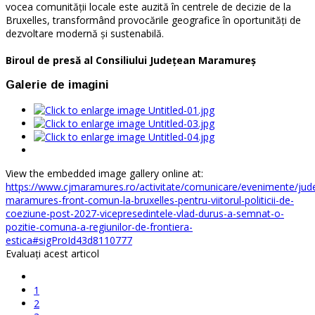
vocea comunității locale este auzită în centrele de decizie de la
Bruxelles, transformând provocările geografice în oportunități de
dezvoltare modernă și sustenabilă.
Biroul de presă al Consiliului Județean Maramureș
Galerie de imagini
View the embedded image gallery online at:
https://www.cjmaramures.ro/activitate/comunicare/evenimente/jude
maramures-front-comun-la-bruxelles-pentru-viitorul-politicii-de-
coeziune-post-2027-vicepresedintele-vlad-durus-a-semnat-o-
pozitie-comuna-a-regiunilor-de-frontiera-
estica#sigProId43d8110777
Evaluaţi acest articol
1
2