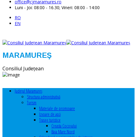
office@cjmaramures.ro
Luni - Joi: 08:00 - 16.30; Vineri: 08:00 - 14:00
RO
EN
MARAMUREŞ
Consiliul Judeţean
Judeţul Maramureş
Structura administrativă
Turism
Materiale de promovare
Izvoare de apă
Trasee turistice
Creasta Cocoșului
Baia Mare Nord