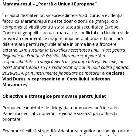
Maramureșul – „Poartă a Uniunii Europene”
În cadrul dezbaterilor, vicepreședintele Vlad Duruș a evidențiat
faptul că Maramureșul nu este doar o zonă de graniță, ci o
componentă vitală pentru stabilitatea și securitatea Europei.
Contextul geopolitic actual, marcat de conflictul din Ucraina și de
provocări demografice majore, impune o abordare financiară
diferențiată pentru regiunile aflate în prima linie a frontierei
externe.
„Am susținut la Bruxelles necesitatea unui «Pact pentru
Regiunile de Frontieră Estică». Maramureșul poartă o
responsabilitate strategică pentru siguranța întregii Europe, iar
acest statut trebuie să fie recunoscut oficial în noul cadru financiar
2028-2034, prin instrumente financiare pe măsură”
a declarat
Vlad Duruș
,
vicepreședinte al Consiliului Județean
Maramureș
.
Obiectivele strategice promovate pentru județ
Propunerile înaintate de delegația maramureșeană în cadrul
Panelului dedicat cooperării regionale vizează patru direcții
prioritare:
Finanțare flexibilă și sporită: Adaptarea regulilor privind ajutorul de