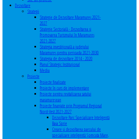
Dezvoltare
Strategii
Strategie de Dezvoltare Maramureș 2021-
2027
Strategie Sectorială - Dezvoltarea și
Promovarea Turismului în Maramureș
2021-2027
Strategia investiţională a județului
Maramureș pentru perioada 2021-2030
Strategia de dezvoltare 2014 - 2020
Planul Strategic Instituţional
Mediu
Proiecte
Proiecte finalizate
Proiecte în curs de implementare
Proiecte pentru revitalizarea satului
maramureşean
Proiecte finanțate prin Programul Regional
Nord-Vest 2021-2027
Dezvoltare Parc Specializare Inteligentă
Baia Sprie
Creare și dezvoltarea parcului de
specializare inteligentă Șomcuta Mare,