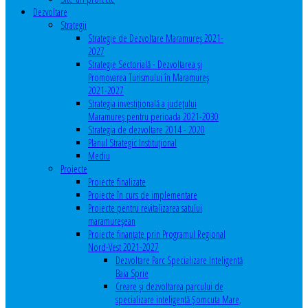
Dezvoltare
Strategii
Strategie de Dezvoltare Maramureș 2021-
2027
Strategie Sectorială - Dezvoltarea și
Promovarea Turismului în Maramureș
2021-2027
Strategia investiţională a județului
Maramureș pentru perioada 2021-2030
Strategia de dezvoltare 2014 - 2020
Planul Strategic Instituţional
Mediu
Proiecte
Proiecte finalizate
Proiecte în curs de implementare
Proiecte pentru revitalizarea satului
maramureşean
Proiecte finanțate prin Programul Regional
Nord-Vest 2021-2027
Dezvoltare Parc Specializare Inteligentă
Baia Sprie
Creare și dezvoltarea parcului de
specializare inteligentă Șomcuta Mare,