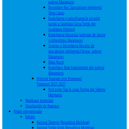
județul Maramureș
Dezvoltare Parc Specializare Inteligentă
Târgu Lăpuș
Reabilitarea și valorificarea în circuitul
turistic a Castelului Geza Teleki din
localitatea Pribilești
Reabilitarea Muzeului Județean de Istorie
și Arheologie Maramureș
Crearea și dezvoltarea Parcului de
specializare inteligentă Fărcașa, județul
Maramureș
Mara Nord
Reabilitare Palat Administrativ din județul
Maramureș
Proiecte finanțate prin Programul
Transport 2021-2027
Pod peste Tisa în zona Teplița din Sighetu
Marmației
Planificare teritorială
Oportunităţi de finanţare
Relaţii internaţionale
Înfrăţiri
Raionul Sîngerei (Republica Moldova)
Raionul Ștefan Vodă (Republica Moldova)