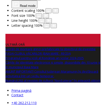
Read mode
Content scaling
100
%
Font size
100
%
Line height
100
%
Letter spacing
100
%
ULTIMĂ ORĂ
Lucrări de montare grinzi prefabricate la obiectivul de investitie
PASAJ CLUBUL VĂCARILOR (BAIA MARE - RECEA)
Programul pentru școli al României an școlar 2024-2025
Cărțile de identitate electronice și simple, disponibile din 10 iunie și
în municipiul Baia Mare
ANUNŢ IMPORTANT! Consiliul Județean Maramureș își desfășoară
activitatea într-un sediu temporar.
Numărul 262 al revistei de cultură "Nord Literar" își așteaptă cititorii
Prima pagină
Contact
+40 262.212.110