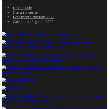
Link-uri utile
Site-uri proiecte
Evenimente culturale 2026
Calendarul târgurilor 2026