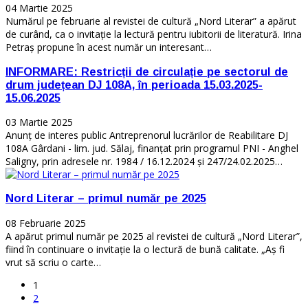
04 Martie 2025
Numărul pe februarie al revistei de cultură „Nord Literar” a apărut
de curând, ca o invitație la lectură pentru iubitorii de literatură. Irina
Petraș propune în acest număr un interesant…
INFORMARE: Restricții de circulație pe sectorul de
drum județean DJ 108A, în perioada 15.03.2025-
15.06.2025
03 Martie 2025
Anunț de interes public Antreprenorul lucrărilor de Reabilitare DJ
108A Gârdani - lim. jud. Sălaj, finanțat prin programul PNI - Anghel
Saligny, prin adresele nr. 1984 / 16.12.2024 și 247/24.02.2025…
Nord Literar – primul număr pe 2025
08 Februarie 2025
A apărut primul număr pe 2025 al revistei de cultură „Nord Literar”,
fiind în continuare o invitație la o lectură de bună calitate. „Aș fi
vrut să scriu o carte…
1
2