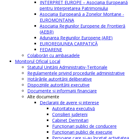
INTERPRET EUROPE – Asociația Europeană
pentru Interpretarea Patrimoniului
Asociația Europeană a Zonelor Montane -
EUROMONTANA
Asociația Regiunilor Europene de Frontieră
(AEBR)
Adunarea Regiunilor Europene (ARE)
EUROREGIUNEA CARPATICĂ
FEDARENE
Colaborări cu ambasadele
Monitorul Oficial Local
Statutul Unităţii Administrativ-Teritoriale
Regulamentele privind procedurile administrative
Hotărârile autorităţii deliberative
Dispoziţiile autorităţii executive
Documente şi informaţii financiare
Alte documente
Declaraţii de avere şi interese
Autoritatea executivă
Consilieri judeţeni
Cabinet Demnitari
Funcţionari publici de conducere
Funcționari publici de execuție
Persoane care şi-au încetat activitatea