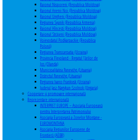
Raionul Nisporeni (Republica Moldova)
Raionul Anenii Noi (Republica Moldova)
Raionul Ungheni (Republica Moldova)
Regiunea Syunik (Republica Armenia)
Raionul Hîncești (Republica Moldova)
Raionul Străşeni (Republica Moldova)
Voievodatul Podkarpackie (Republica
Polonă)
Regiunea Transcarpatia (Ucraina)
Provincia Flevoland - Regatul Ţărilor de
Jos (Olanda)
Municipalitatea Panevėžys (Lituania)
Districtul Panevėžys (Lituania)
Regiunea Ivano-Frankivsk (Ucraina)
Judeţul Jasz-Nagykun-Szolnok (Ungaria)
Cooperare şi promovare internaţională
Reprezentare internaţională
INTERPRET EUROPE – Asociația Europeană
pentru Interpretarea Patrimoniului
Asociația Europeană a Zonelor Montane -
EUROMONTANA
Asociația Regiunilor Europene de
Frontieră (AEBR)