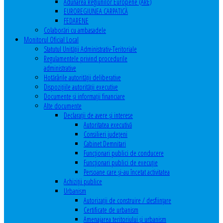
Adunarea Regiunilor Europene (ARE)
EUROREGIUNEA CARPATICĂ
FEDARENE
Colaborări cu ambasadele
Monitorul Oficial Local
Statutul Unităţii Administrativ-Teritoriale
Regulamentele privind procedurile
administrative
Hotărârile autorităţii deliberative
Dispoziţiile autorităţii executive
Documente şi informaţii financiare
Alte documente
Declaraţii de avere şi interese
Autoritatea executivă
Consilieri judeţeni
Cabinet Demnitari
Funcţionari publici de conducere
Funcționari publici de execuție
Persoane care şi-au încetat activitatea
Achiziţii publice
Urbanism
Autorizații de construire / desființare
Certificate de urbanism
Amenajarea teritoriului şi urbanism