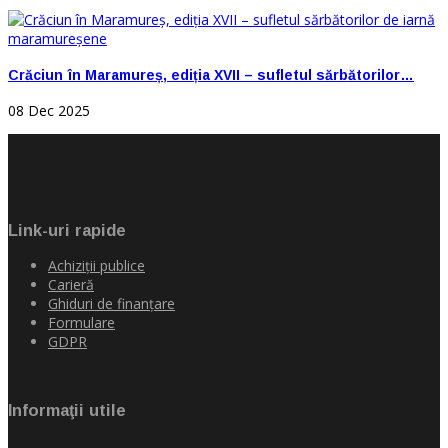
Crăciun în Maramureș, ediția XVII – sufletul sărbătorilor…
08 Dec 2025
Link-uri rapide
Achiziţii publice
Carieră
Ghiduri de finanţare
Formulare
GDPR
Informaţii utile