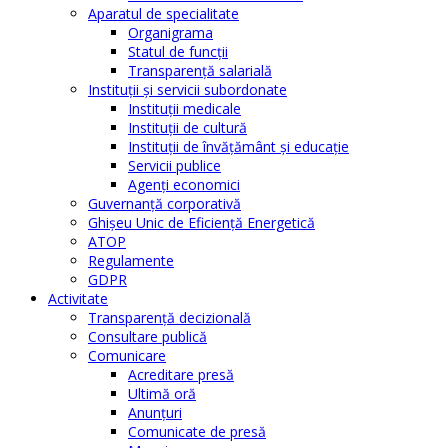
Aparatul de specialitate
Organigrama
Statul de funcții
Transparență salarială
Instituţii şi servicii subordonate
Instituţii medicale
Instituţii de cultură
Instituţii de învăţământ şi educaţie
Servicii publice
Agenţi economici
Guvernanță corporativă
Ghişeu Unic de Eficienţă Energetică
ATOP
Regulamente
GDPR
Activitate
Transparenţă decizională
Consultare publică
Comunicare
Acreditare presă
Ultimă oră
Anunţuri
Comunicate de presă