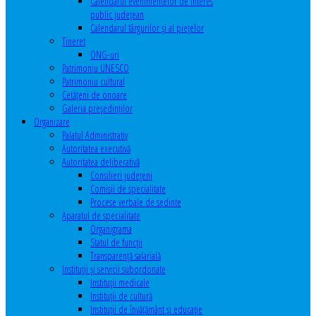
Calendarul evenimentelor de interes
public judeţean
Calendarul târgurilor şi al pieţelor
Tineret
ONG-uri
Patrimoniu UNESCO
Patrimoniu cultural
Cetăţeni de onoare
Galeria președinților
Organizare
Palatul Administrativ
Autoritatea executivă
Autoritatea deliberativă
Consilieri judeţeni
Comisii de specialitate
Procese verbale de sedinte
Aparatul de specialitate
Organigrama
Statul de funcții
Transparență salarială
Instituţii şi servicii subordonate
Instituţii medicale
Instituţii de cultură
Instituţii de învăţământ şi educaţie