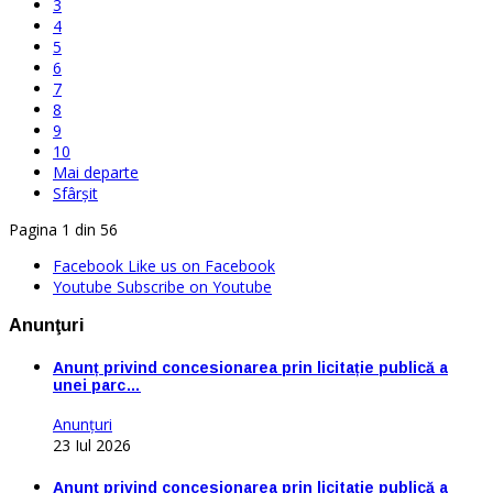
3
4
5
6
7
8
9
10
Mai departe
Sfârșit
Pagina 1 din 56
Facebook
Like us on Facebook
Youtube
Subscribe on Youtube
Anunţuri
Anunț privind concesionarea prin licitație publică a
unei parc…
Anunţuri
23 Iul 2026
Anunț privind concesionarea prin licitație publică a