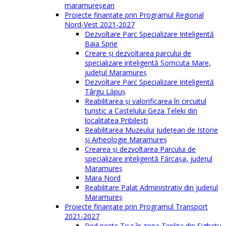
maramureşean
Proiecte finanțate prin Programul Regional
Nord-Vest 2021-2027
Dezvoltare Parc Specializare Inteligentă
Baia Sprie
Creare și dezvoltarea parcului de
specializare inteligentă Șomcuta Mare,
județul Maramureș
Dezvoltare Parc Specializare Inteligentă
Târgu Lăpuș
Reabilitarea și valorificarea în circuitul
turistic a Castelului Geza Teleki din
localitatea Pribilești
Reabilitarea Muzeului Județean de Istorie
și Arheologie Maramureș
Crearea și dezvoltarea Parcului de
specializare inteligentă Fărcașa, județul
Maramureș
Mara Nord
Reabilitare Palat Administrativ din județul
Maramureș
Proiecte finanțate prin Programul Transport
2021-2027
Pod peste Tisa în zona Teplița din Sighetu