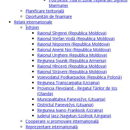
Marmației
Planificare teritorială
Oportunităţi de finanţare
Relaţii internaţionale
Înfrăţiri
Raionul Sîngerei (Republica Moldova)
Raionul Ștefan Vodă (Republica Moldova)
Raionul Nisporeni (Republica Moldova)
Raionul Anenii Noi (Republica Moldova)
Raionul Ungheni (Republica Moldova)
Regiunea Syunik (Republica Armenia)
Raionul Hîncești (Republica Moldova)
Raionul Străşeni (Republica Moldova)
Voievodatul Podkarpackie (Republica Polonă)
Regiunea Transcarpatia (Ucraina)
Provincia Flevoland - Regatul Ţărilor de Jos
(Olanda)
Municipalitatea Panevėžys (Lituania)
Districtul Panevėžys (Lituania)
Regiunea Ivano-Frankivsk (Ucraina)
Judeţul Jasz-Nagykun-Szolnok (Ungaria)
Cooperare şi promovare internaţională
Reprezentare internaţională