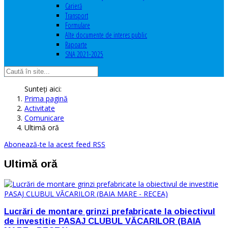
Carieră
Transport
Formulare
Alte documente de interes public
Rapoarte
SNA 2021-2025
Sunteți aici:
Prima pagină
Activitate
Comunicare
Ultimă oră
Abonează-te la acest feed RSS
Ultimă oră
Lucrări de montare grinzi prefabricate la obiectivul
de investitie PASAJ CLUBUL VĂCARILOR (BAIA