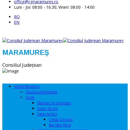
office@cjmaramures.ro
Luni - Joi: 08:00 - 16.30; Vineri: 08:00 - 14:00
RO
EN
MARAMUREŞ
Consiliul Judeţean
Judeţul Maramureş
Structura administrativă
Turism
Materiale de promovare
Izvoare de apă
Trasee turistice
Creasta Cocoșului
Baia Mare Nord