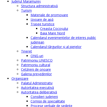
Judeţul Maramureş
Structura administrativă
Turism
Materiale de promovare
Izvoare de apă
Trasee turistice
Creasta Cocoșului
Baia Mare Nord
Calendarul evenimentelor de interes public
judeţean
Calendarul târgurilor şi al pieţelor
Tineret
ONG-uri
Patrimoniu UNESCO
Patrimoniu cultural
Cetăţeni de onoare
Galeria președinților
Organizare
Palatul Administrativ
Autoritatea executivă
Autoritatea deliberativă
Consilieri judeţeni
Comisii de specialitate
Procese verbale de sedinte