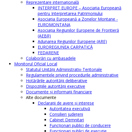
Reprezentare internaţională
INTERPRET EUROPE – Asociația Europeană
pentru Interpretarea Patrimoniului
Asociația Europeană a Zonelor Montane -
EUROMONTANA
Asociația Regiunilor Europene de Frontieră
(AEBR)
Adunarea Regiunilor Europene (ARE)
EUROREGIUNEA CARPATICĂ
FEDARENE
Colaborări cu ambasadele
Monitorul Oficial Local
Statutul Unităţii Administrativ-Teritoriale
Regulamentele privind procedurile administrative
Hotărârile autorităţii deliberative
Dispoziţiile autorităţii executive
Documente şi informaţii financiare
Alte documente
Declaraţii de avere şi interese
Autoritatea executivă
Consilieri judeţeni
Cabinet Demnitari
Funcţionari publici de conducere
Funcționari publici de execuție