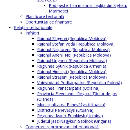
Pod peste Tisa în zona Teplița din Sighetu
Marmației
Planificare teritorială
Oportunităţi de finanţare
Relaţii internaţionale
Înfrăţiri
Raionul Sîngerei (Republica Moldova)
Raionul Ștefan Vodă (Republica Moldova)
Raionul Nisporeni (Republica Moldova)
Raionul Anenii Noi (Republica Moldova)
Raionul Ungheni (Republica Moldova)
Regiunea Syunik (Republica Armenia)
Raionul Hîncești (Republica Moldova)
Raionul Străşeni (Republica Moldova)
Voievodatul Podkarpackie (Republica Polonă)
Regiunea Transcarpatia (Ucraina)
Provincia Flevoland - Regatul Ţărilor de Jos
(Olanda)
Municipalitatea Panevėžys (Lituania)
Districtul Panevėžys (Lituania)
Regiunea Ivano-Frankivsk (Ucraina)
Judeţul Jasz-Nagykun-Szolnok (Ungaria)
Cooperare şi promovare internaţională