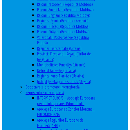
Raionul Nisporeni (Republica Moldova)
Raionul Anenii Noi (Republica Moldova)
Raionul Ungheni (Republica Moldova)
Regiunea Syunik (Republica Armenia)
Raionul Hîncești (Republica Moldova)
Raionul Străşeni (Republica Moldova)
Voievodatul Podkarpackie (Republica
Polonă)
Regiunea Transcarpatia (Ucraina)
Provincia Flevoland - Regatul Ţărilor de
Jos (Olanda)
Municipalitatea Panevėžys (Lituania)
Districtul Panevėžys (Lituania)
Regiunea Ivano-Frankivsk (Ucraina)
Judeţul Jasz-Nagykun-Szolnok (Ungaria)
Cooperare şi promovare internaţională
Reprezentare internaţională
INTERPRET EUROPE – Asociația Europeană
pentru Interpretarea Patrimoniului
Asociația Europeană a Zonelor Montane -
EUROMONTANA
Asociația Regiunilor Europene de
Frontieră (AEBR)