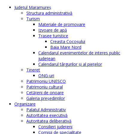
Judeţul Maramureş
Structura administrativă
Turism
Materiale de promovare
Izvoare de apă
Trasee turistice
Creasta Cocoșului
Baia Mare Nord
Calendarul evenimentelor de interes public
judeţean
Calendarul târgurilor şi al pieţelor
Tineret
ONG-uri
Patrimoniu UNESCO
Patrimoniu cultural
Cetăţeni de onoare
Galeria președinților
Organizare
Palatul Administrativ
Autoritatea executivă
Autoritatea deliberativă
Consilieri judeţeni
Comisii de specialitate