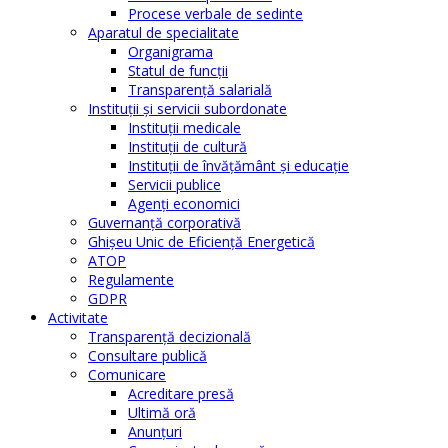
Procese verbale de sedinte
Aparatul de specialitate
Organigrama
Statul de funcții
Transparență salarială
Instituţii şi servicii subordonate
Instituţii medicale
Instituţii de cultură
Instituţii de învăţământ şi educaţie
Servicii publice
Agenţi economici
Guvernanță corporativă
Ghişeu Unic de Eficienţă Energetică
ATOP
Regulamente
GDPR
Activitate
Transparenţă decizională
Consultare publică
Comunicare
Acreditare presă
Ultimă oră
Anunţuri