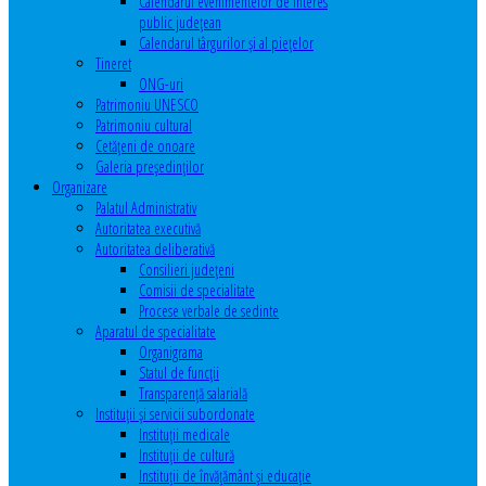
Calendarul evenimentelor de interes
public judeţean
Calendarul târgurilor şi al pieţelor
Tineret
ONG-uri
Patrimoniu UNESCO
Patrimoniu cultural
Cetăţeni de onoare
Galeria președinților
Organizare
Palatul Administrativ
Autoritatea executivă
Autoritatea deliberativă
Consilieri judeţeni
Comisii de specialitate
Procese verbale de sedinte
Aparatul de specialitate
Organigrama
Statul de funcții
Transparență salarială
Instituţii şi servicii subordonate
Instituţii medicale
Instituţii de cultură
Instituţii de învăţământ şi educaţie