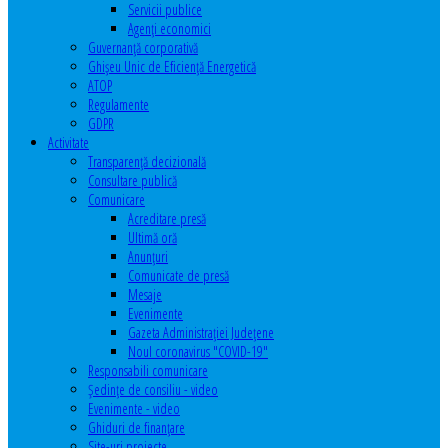
Servicii publice
Agenţi economici
Guvernanță corporativă
Ghişeu Unic de Eficienţă Energetică
ATOP
Regulamente
GDPR
Activitate
Transparenţă decizională
Consultare publică
Comunicare
Acreditare presă
Ultimă oră
Anunţuri
Comunicate de presă
Mesaje
Evenimente
Gazeta Administraţiei Judeţene
Noul coronavirus "COVID-19"
Responsabili comunicare
Şedinţe de consiliu - video
Evenimente - video
Ghiduri de finanţare
Site-uri proiecte