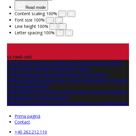
Read mode
Content scaling
100
%
Font size
100
%
Line height
100
%
Letter spacing
100
%
ULTIMĂ ORĂ
Lucrări de montare grinzi prefabricate la obiectivul de investitie
PASAJ CLUBUL VĂCARILOR (BAIA MARE - RECEA)
Programul pentru școli al României an școlar 2024-2025
Cărțile de identitate electronice și simple, disponibile din 10 iunie și
în municipiul Baia Mare
ANUNŢ IMPORTANT! Consiliul Județean Maramureș își desfășoară
activitatea într-un sediu temporar.
Numărul 262 al revistei de cultură "Nord Literar" își așteaptă cititorii
Prima pagină
Contact
+40 262.212.110