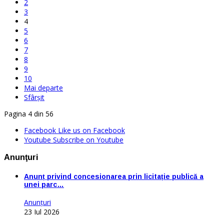
2
3
4
5
6
7
8
9
10
Mai departe
Sfârșit
Pagina 4 din 56
Facebook
Like us on Facebook
Youtube
Subscribe on Youtube
Anunţuri
Anunț privind concesionarea prin licitație publică a
unei parc…
Anunţuri
23 Iul 2026