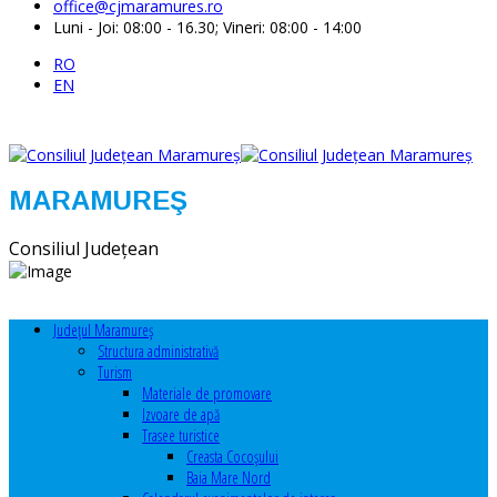
office@cjmaramures.ro
Luni - Joi: 08:00 - 16.30; Vineri: 08:00 - 14:00
RO
EN
MARAMUREŞ
Consiliul Judeţean
Judeţul Maramureş
Structura administrativă
Turism
Materiale de promovare
Izvoare de apă
Trasee turistice
Creasta Cocoșului
Baia Mare Nord