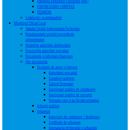
Adunarea Regiunilor Europene (ARE)
EUROREGIUNEA CARPATICĂ
FEDARENE
Colaborări cu ambasadele
Monitorul Oficial Local
Statutul Unităţii Administrativ-Teritoriale
Regulamentele privind procedurile
administrative
Hotărârile autorităţii deliberative
Dispoziţiile autorităţii executive
Documente şi informaţii financiare
Alte documente
Declaraţii de avere şi interese
Autoritatea executivă
Consilieri judeţeni
Cabinet Demnitari
Funcţionari publici de conducere
Funcționari publici de execuție
Persoane care şi-au încetat activitatea
Achiziţii publice
Urbanism
Autorizații de construire / desființare
Certificate de urbanism
Amenajarea teritoriului şi urbanism