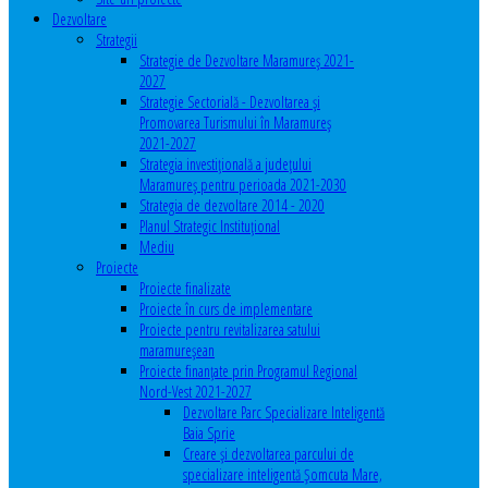
Dezvoltare
Strategii
Strategie de Dezvoltare Maramureș 2021-
2027
Strategie Sectorială - Dezvoltarea și
Promovarea Turismului în Maramureș
2021-2027
Strategia investiţională a județului
Maramureș pentru perioada 2021-2030
Strategia de dezvoltare 2014 - 2020
Planul Strategic Instituţional
Mediu
Proiecte
Proiecte finalizate
Proiecte în curs de implementare
Proiecte pentru revitalizarea satului
maramureşean
Proiecte finanțate prin Programul Regional
Nord-Vest 2021-2027
Dezvoltare Parc Specializare Inteligentă
Baia Sprie
Creare și dezvoltarea parcului de
specializare inteligentă Șomcuta Mare,