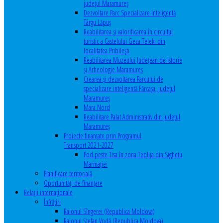
județul Maramureș
Dezvoltare Parc Specializare Inteligentă
Târgu Lăpuș
Reabilitarea și valorificarea în circuitul
turistic a Castelului Geza Teleki din
localitatea Pribilești
Reabilitarea Muzeului Județean de Istorie
și Arheologie Maramureș
Crearea și dezvoltarea Parcului de
specializare inteligentă Fărcașa, județul
Maramureș
Mara Nord
Reabilitare Palat Administrativ din județul
Maramureș
Proiecte finanțate prin Programul
Transport 2021-2027
Pod peste Tisa în zona Teplița din Sighetu
Marmației
Planificare teritorială
Oportunităţi de finanţare
Relaţii internaţionale
Înfrăţiri
Raionul Sîngerei (Republica Moldova)
Raionul Ștefan Vodă (Republica Moldova)