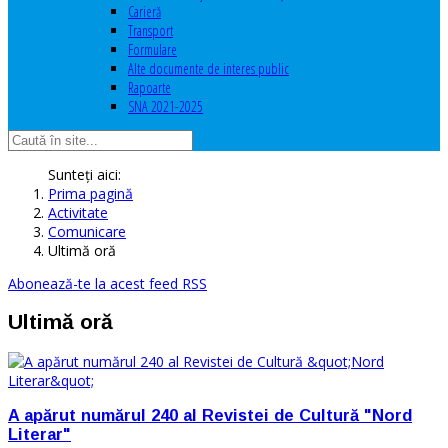
Carieră
Transport
Formulare
Alte documente de interes public
Rapoarte
SNA 2021-2025
Sunteți aici:
Prima pagină
Activitate
Comunicare
Ultimă oră
Abonează-te la acest feed RSS
Ultimă oră
A apărut numărul 240 al Revistei de Cultură "Nord
Literar"