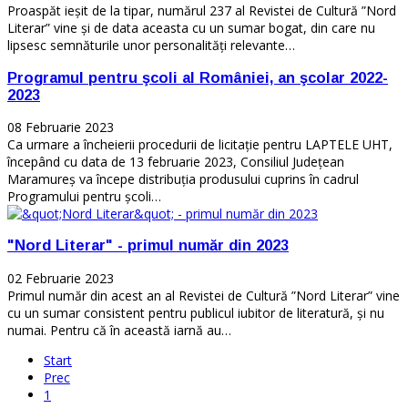
Proaspăt ieșit de la tipar, numărul 237 al Revistei de Cultură ”Nord
Literar” vine și de data aceasta cu un sumar bogat, din care nu
lipsesc semnăturile unor personalități relevante…
Programul pentru şcoli al României, an şcolar 2022-
2023
08 Februarie 2023
Ca urmare a încheierii procedurii de licitație pentru LAPTELE UHT,
începând cu data de 13 februarie 2023, Consiliul Județean
Maramureș va începe distribuția produsului cuprins în cadrul
Programului pentru școli…
"Nord Literar" - primul număr din 2023
02 Februarie 2023
Primul număr din acest an al Revistei de Cultură ”Nord Literar” vine
cu un sumar consistent pentru publicul iubitor de literatură, și nu
numai. Pentru că în această iarnă au…
Start
Prec
1