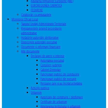
Adunarea Regiunilor Europene (ARE)
EUROREGIUNEA CARPATICĂ
FEDARENE
Colaborări cu ambasadele
Monitorul Oficial Local
Statutul Unităţii Administrativ-Teritoriale
Regulamentele privind procedurile
administrative
Hotărârile autorităţii deliberative
Dispoziţiile autorităţii executive
Documente şi informaţii financiare
Alte documente
Declaraţii de avere şi interese
Autoritatea executivă
Consilieri judeţeni
Cabinet Demnitari
Funcţionari publici de conducere
Funcționari publici de execuție
Persoane care şi-au încetat activitatea
Achiziţii publice
Urbanism
Autorizații de construire / desființare
Certificate de urbanism
Amenajarea teritoriului şi urbanism