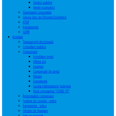
Servicii publice
Agenţi economici
Guvernanță corporativă
Ghişeu Unic de Eficienţă Energetică
ATOP
Regulamente
GDPR
Activitate
Transparenţă decizională
Consultare publică
Comunicare
Acreditare presă
Ultimă oră
Anunţuri
Comunicate de presă
Mesaje
Evenimente
Gazeta Administraţiei Judeţene
Noul coronavirus "COVID-19"
Responsabili comunicare
Şedinţe de consiliu - video
Evenimente - video
Ghiduri de finanţare
Site-uri proiecte