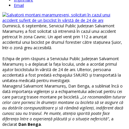
Email
Duminică, 6 septembrie, Serviciul Public Județean Salvamont
Maramureș a fost solicitat să intrervină în cazul unui accident
petrecut în zona Cavnic. Un apel venit prin 112 a anunțat
accidentul unui biciclist pe drumul forestier către stațiunea Șuior,
într-o zonă greu accesibilă.
Echipa de prim răspuns a Serviciului Public Județean Salvamont
Maramureș s-a deplasat la fața locului, unde a acordat primul
ajutor biciclistului în vârstă de 24 de ani. Ulterior, persoana
accidentată a fost predată echipajului SMURD și transportată la
unitatea medicală pentru investigații.
Managerul Salvamont Maramureș, Dan Benga, a subliniat încă o
dată importanța vigilenței și a echipamentului adecvat pentru cei
care parcurg trasee montane pe bicicletă.
„Le recomandăm tuturor
celor care pornesc în drumeții montane cu bicileta să se asigure că
au dotările corespunzătoare și să rămână vigilenți, indiferent dacă
cunosc sau nu traseul. Pe munte, atenția sporită poate face
diferența între o experiență plăcută și o situație nefericită”
, a
declarat
Dan Benga
.