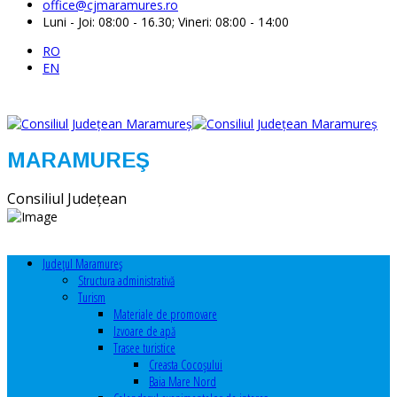
office@cjmaramures.ro
Luni - Joi: 08:00 - 16.30; Vineri: 08:00 - 14:00
RO
EN
MARAMUREŞ
Consiliul Judeţean
Judeţul Maramureş
Structura administrativă
Turism
Materiale de promovare
Izvoare de apă
Trasee turistice
Creasta Cocoșului
Baia Mare Nord