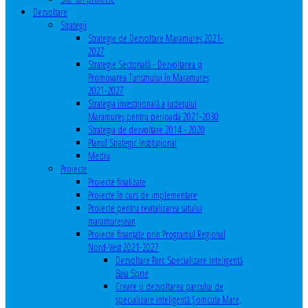
Dezvoltare
Strategii
Strategie de Dezvoltare Maramureș 2021-
2027
Strategie Sectorială - Dezvoltarea și
Promovarea Turismului în Maramureș
2021-2027
Strategia investiţională a județului
Maramureș pentru perioada 2021-2030
Strategia de dezvoltare 2014 - 2020
Planul Strategic Instituţional
Mediu
Proiecte
Proiecte finalizate
Proiecte în curs de implementare
Proiecte pentru revitalizarea satului
maramureşean
Proiecte finanțate prin Programul Regional
Nord-Vest 2021-2027
Dezvoltare Parc Specializare Inteligentă
Baia Sprie
Creare și dezvoltarea parcului de
specializare inteligentă Șomcuta Mare,