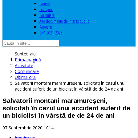
Carieră
Transport
Formulare
Alte documente de interes public
Rapoarte
SNA 2021-2025
Sunteți aici:
Prima pagină
Activitate
Comunicare
Ultimă oră
Salvatorii montani maramureșeni, solicitați în cazul unui
accident suferit de un biciclist în vârstă de de 24 de ani
Salvatorii montani maramureșeni,
solicitați în cazul unui accident suferit de
un biciclist în vârstă de de 24 de ani
07 Septembrie 2020
1014
Imprimare