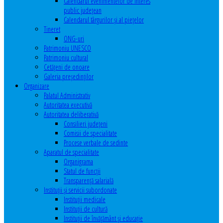
Calendarul evenimentelor de interes
public judeţean
Calendarul târgurilor şi al pieţelor
Tineret
ONG-uri
Patrimoniu UNESCO
Patrimoniu cultural
Cetăţeni de onoare
Galeria președinților
Organizare
Palatul Administrativ
Autoritatea executivă
Autoritatea deliberativă
Consilieri judeţeni
Comisii de specialitate
Procese verbale de sedinte
Aparatul de specialitate
Organigrama
Statul de funcții
Transparență salarială
Instituţii şi servicii subordonate
Instituţii medicale
Instituţii de cultură
Instituţii de învăţământ şi educaţie