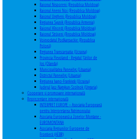
Raionul Nisporeni (Republica Moldova)
Raionul Anenii Noi (Republica Moldova)
Raionul Ungheni (Republica Moldova)
Regiunea Syunik (Republica Armenia)
Raionul Hîncești (Republica Moldova)
Raionul Străşeni (Republica Moldova)
Voievodatul Podkarpackie (Republica
Polonă)
Regiunea Transcarpatia (Ucraina)
Provincia Flevoland - Regatul Ţărilor de
Jos (Olanda)
Municipalitatea Panevėžys (Lituania)
Districtul Panevėžys (Lituania)
Regiunea Ivano-Frankivsk (Ucraina)
Judeţul Jasz-Nagykun-Szolnok (Ungaria)
Cooperare şi promovare internaţională
Reprezentare internaţională
INTERPRET EUROPE – Asociația Europeană
pentru Interpretarea Patrimoniului
Asociația Europeană a Zonelor Montane -
EUROMONTANA
Asociația Regiunilor Europene de
Frontieră (AEBR)