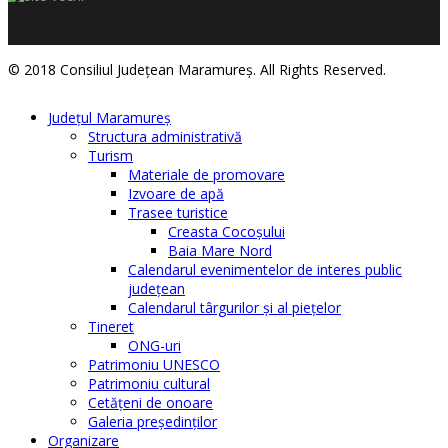
© 2018 Consiliul Judeţean Maramureş. All Rights Reserved.
Judeţul Maramureş
Structura administrativă
Turism
Materiale de promovare
Izvoare de apă
Trasee turistice
Creasta Cocoșului
Baia Mare Nord
Calendarul evenimentelor de interes public
judeţean
Calendarul târgurilor şi al pieţelor
Tineret
ONG-uri
Patrimoniu UNESCO
Patrimoniu cultural
Cetăţeni de onoare
Galeria președinților
Organizare