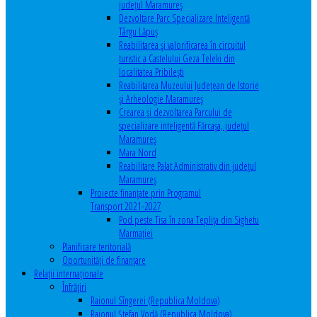
județul Maramureș
Dezvoltare Parc Specializare Inteligentă
Târgu Lăpuș
Reabilitarea și valorificarea în circuitul
turistic a Castelului Geza Teleki din
localitatea Pribilești
Reabilitarea Muzeului Județean de Istorie
și Arheologie Maramureș
Crearea și dezvoltarea Parcului de
specializare inteligentă Fărcașa, județul
Maramureș
Mara Nord
Reabilitare Palat Administrativ din județul
Maramureș
Proiecte finanțate prin Programul
Transport 2021-2027
Pod peste Tisa în zona Teplița din Sighetu
Marmației
Planificare teritorială
Oportunităţi de finanţare
Relaţii internaţionale
Înfrăţiri
Raionul Sîngerei (Republica Moldova)
Raionul Ștefan Vodă (Republica Moldova)