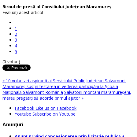
Biroul de presă al Consiliului Județean Maramureș
Evaluaţi acest articol
1
2
3
4
5
(0 voturi)
« 10 voluntari aspiranți ai Serviciului Public Județean Salvamont
Maramureș susțin testarea în vederea participării la Școala
Națională Salvamont România
Salvatorii montani maramureșeni,
mereu pregătiți să acorde primul ajutor »
Facebook
Like us on Facebook
Youtube
Subscribe on Youtube
Anunţuri
Anunț privind concesionarea prin licitație publică a