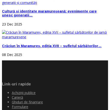
Cultură și identitate maramureșeană: evenimente care
unesc generații…
23 Dec 2025
Crăciun în Maramureș, ediția XVII – sufletul sărbătorilor…
08 Dec 2025
Link-uri rapide
Achiziţii publice
Carieră
Ghiduri de finanţare
Formulare