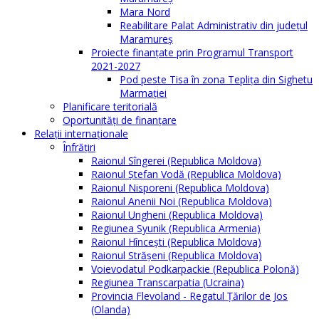
Mara Nord
Reabilitare Palat Administrativ din județul
Maramureș
Proiecte finanțate prin Programul Transport
2021-2027
Pod peste Tisa în zona Teplița din Sighetu
Marmației
Planificare teritorială
Oportunităţi de finanţare
Relaţii internaţionale
Înfrăţiri
Raionul Sîngerei (Republica Moldova)
Raionul Ștefan Vodă (Republica Moldova)
Raionul Nisporeni (Republica Moldova)
Raionul Anenii Noi (Republica Moldova)
Raionul Ungheni (Republica Moldova)
Regiunea Syunik (Republica Armenia)
Raionul Hîncești (Republica Moldova)
Raionul Străşeni (Republica Moldova)
Voievodatul Podkarpackie (Republica Polonă)
Regiunea Transcarpatia (Ucraina)
Provincia Flevoland - Regatul Ţărilor de Jos
(Olanda)