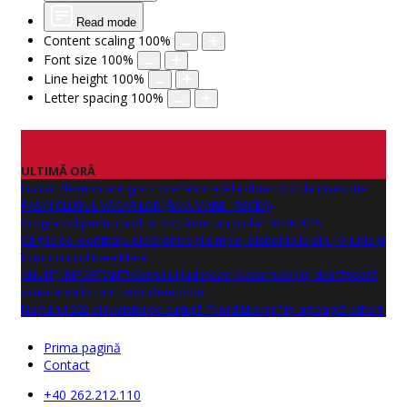
Read mode
Content scaling
100
%
Font size
100
%
Line height
100
%
Letter spacing
100
%
ULTIMĂ ORĂ
Lucrări de montare grinzi prefabricate la obiectivul de investitie
PASAJ CLUBUL VĂCARILOR (BAIA MARE - RECEA)
Programul pentru școli al României an școlar 2024-2025
Cărțile de identitate electronice și simple, disponibile din 10 iunie și
în municipiul Baia Mare
ANUNŢ IMPORTANT! Consiliul Județean Maramureș își desfășoară
activitatea într-un sediu temporar.
Numărul 262 al revistei de cultură "Nord Literar" își așteaptă cititorii
Prima pagină
Contact
+40 262.212.110