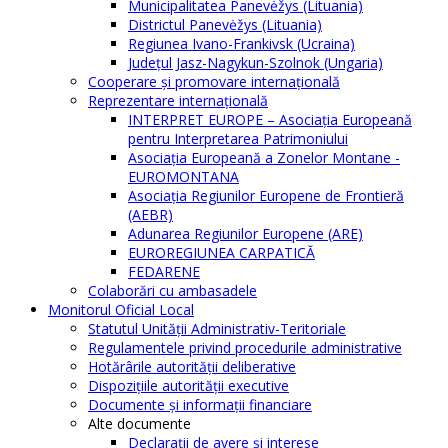
Municipalitatea Panevėžys (Lituania)
Districtul Panevėžys (Lituania)
Regiunea Ivano-Frankivsk (Ucraina)
Judeţul Jasz-Nagykun-Szolnok (Ungaria)
Cooperare şi promovare internaţională
Reprezentare internaţională
INTERPRET EUROPE – Asociația Europeană
pentru Interpretarea Patrimoniului
Asociația Europeană a Zonelor Montane -
EUROMONTANA
Asociația Regiunilor Europene de Frontieră
(AEBR)
Adunarea Regiunilor Europene (ARE)
EUROREGIUNEA CARPATICĂ
FEDARENE
Colaborări cu ambasadele
Monitorul Oficial Local
Statutul Unităţii Administrativ-Teritoriale
Regulamentele privind procedurile administrative
Hotărârile autorităţii deliberative
Dispoziţiile autorităţii executive
Documente şi informaţii financiare
Alte documente
Declaraţii de avere şi interese