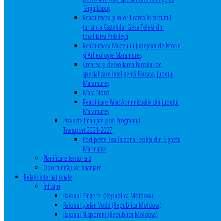
Târgu Lăpuș
Reabilitarea și valorificarea în circuitul
turistic a Castelului Geza Teleki din
localitatea Pribilești
Reabilitarea Muzeului Județean de Istorie
și Arheologie Maramureș
Crearea și dezvoltarea Parcului de
specializare inteligentă Fărcașa, județul
Maramureș
Mara Nord
Reabilitare Palat Administrativ din județul
Maramureș
Proiecte finanțate prin Programul
Transport 2021-2027
Pod peste Tisa în zona Teplița din Sighetu
Marmației
Planificare teritorială
Oportunităţi de finanţare
Relaţii internaţionale
Înfrăţiri
Raionul Sîngerei (Republica Moldova)
Raionul Ștefan Vodă (Republica Moldova)
Raionul Nisporeni (Republica Moldova)