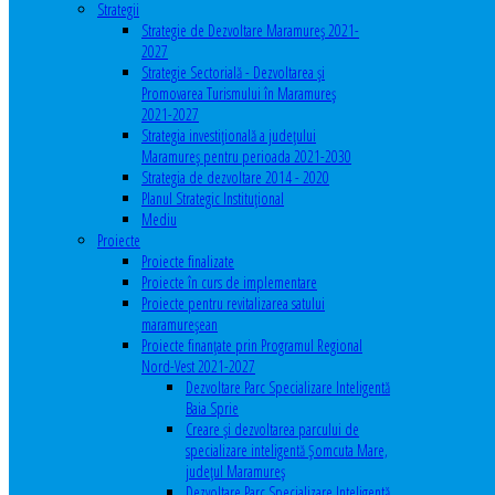
Strategii
Strategie de Dezvoltare Maramureș 2021-
2027
Strategie Sectorială - Dezvoltarea și
Promovarea Turismului în Maramureș
2021-2027
Strategia investiţională a județului
Maramureș pentru perioada 2021-2030
Strategia de dezvoltare 2014 - 2020
Planul Strategic Instituţional
Mediu
Proiecte
Proiecte finalizate
Proiecte în curs de implementare
Proiecte pentru revitalizarea satului
maramureşean
Proiecte finanțate prin Programul Regional
Nord-Vest 2021-2027
Dezvoltare Parc Specializare Inteligentă
Baia Sprie
Creare și dezvoltarea parcului de
specializare inteligentă Șomcuta Mare,
județul Maramureș
Dezvoltare Parc Specializare Inteligentă