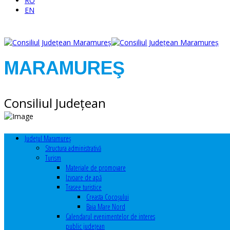
RO
EN
MARAMUREŞ
Consiliul Judeţean
Judeţul Maramureş
Structura administrativă
Turism
Materiale de promovare
Izvoare de apă
Trasee turistice
Creasta Cocoșului
Baia Mare Nord
Calendarul evenimentelor de interes
public judeţean