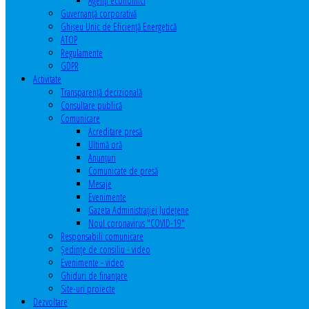
Agenţi economici
Guvernanță corporativă
Ghişeu Unic de Eficienţă Energetică
ATOP
Regulamente
GDPR
Activitate
Transparenţă decizională
Consultare publică
Comunicare
Acreditare presă
Ultimă oră
Anunţuri
Comunicate de presă
Mesaje
Evenimente
Gazeta Administraţiei Judeţene
Noul coronavirus "COVID-19"
Responsabili comunicare
Şedinţe de consiliu - video
Evenimente - video
Ghiduri de finanţare
Site-uri proiecte
Dezvoltare