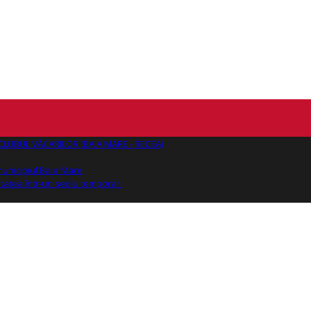
AJ CLUBUL VĂCARILOR (BAIA MARE - RECEA)
 municipiul Baia Mare
tatea într-un sediu temporar.