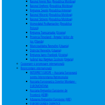
Raionul Anenii Noi (Republica Moldova)
Raionul Ungheni (Republica Moldova)
Regiunea Syunik (Republica Armenia)
Raionul Hîncești (Republica Moldova)
Raionul Străşeni (Republica Moldova)
Voievodatul Podkarpackie (Republica
Polonă)
Regiunea Transcarpatia (Ucraina)
Provincia Flevoland - Regatul Ţărilor de
Jos (Olanda)
Municipalitatea Panevėžys (Lituania)
Districtul Panevėžys (Lituania)
Regiunea Ivano-Frankivsk (Ucraina)
Judeţul Jasz-Nagykun-Szolnok (Ungaria)
Cooperare şi promovare internaţională
Reprezentare internaţională
INTERPRET EUROPE – Asociația Europeană
pentru Interpretarea Patrimoniului
Asociația Europeană a Zonelor Montane -
EUROMONTANA
Asociația Regiunilor Europene de
Frontieră (AEBR)
Adunarea Regiunilor Europene (ARE)
EUROREGIUNEA CARPATICĂ