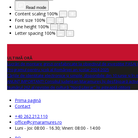
Read mode
Content scaling
100
%
Font size
100
%
Line height
100
%
Letter spacing
100
%
ULTIMĂ ORĂ
Lucrări de montare grinzi prefabricate la obiectivul de investitie PAS
Programul pentru școli al României an școlar 2024-2025
Cărțile de identitate electronice și simple, disponibile din 10 iunie și în
ANUNŢ IMPORTANT! Consiliul Județean Maramureș își desfășoară activi
Numărul 262 al revistei de cultură "Nord Literar" își așteaptă cititorii
Prima pagină
Contact
+40 262.212.110
office@cjmaramures.ro
Luni - Joi: 08:00 - 16.30; Vineri: 08:00 - 14:00