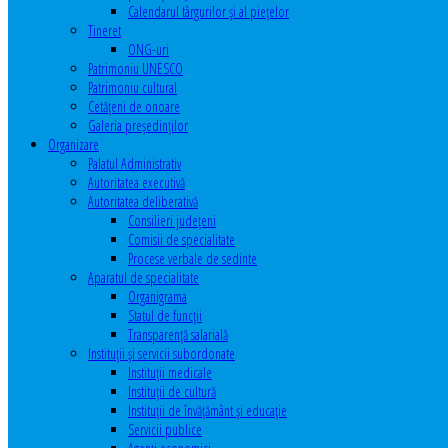
Calendarul târgurilor şi al pieţelor
Tineret
ONG-uri
Patrimoniu UNESCO
Patrimoniu cultural
Cetăţeni de onoare
Galeria președinților
Organizare
Palatul Administrativ
Autoritatea executivă
Autoritatea deliberativă
Consilieri judeţeni
Comisii de specialitate
Procese verbale de sedinte
Aparatul de specialitate
Organigrama
Statul de funcții
Transparență salarială
Instituţii şi servicii subordonate
Instituţii medicale
Instituţii de cultură
Instituţii de învăţământ şi educaţie
Servicii publice