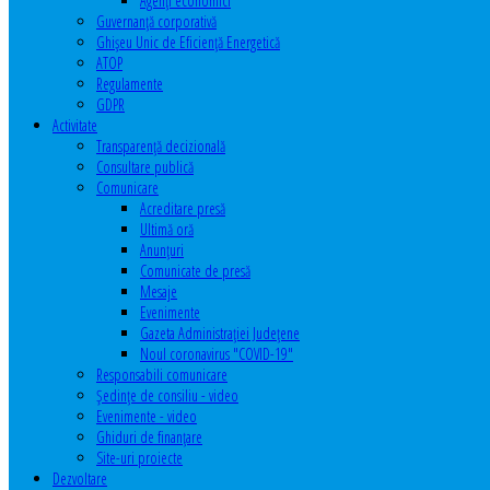
Agenţi economici
Guvernanță corporativă
Ghişeu Unic de Eficienţă Energetică
ATOP
Regulamente
GDPR
Activitate
Transparenţă decizională
Consultare publică
Comunicare
Acreditare presă
Ultimă oră
Anunţuri
Comunicate de presă
Mesaje
Evenimente
Gazeta Administraţiei Judeţene
Noul coronavirus "COVID-19"
Responsabili comunicare
Şedinţe de consiliu - video
Evenimente - video
Ghiduri de finanţare
Site-uri proiecte
Dezvoltare