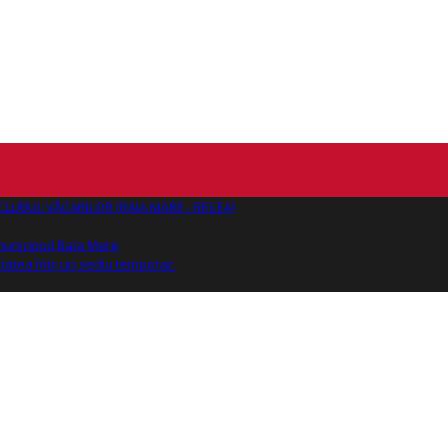
AJ CLUBUL VĂCARILOR (BAIA MARE - RECEA)
 municipiul Baia Mare
tatea într-un sediu temporar.