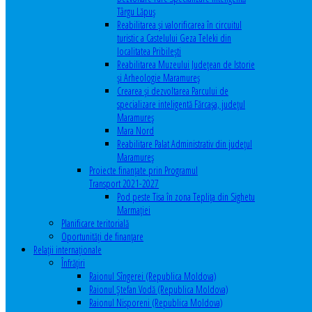
Târgu Lăpuș
Reabilitarea și valorificarea în circuitul
turistic a Castelului Geza Teleki din
localitatea Pribilești
Reabilitarea Muzeului Județean de Istorie
și Arheologie Maramureș
Crearea și dezvoltarea Parcului de
specializare inteligentă Fărcașa, județul
Maramureș
Mara Nord
Reabilitare Palat Administrativ din județul
Maramureș
Proiecte finanțate prin Programul
Transport 2021-2027
Pod peste Tisa în zona Teplița din Sighetu
Marmației
Planificare teritorială
Oportunităţi de finanţare
Relaţii internaţionale
Înfrăţiri
Raionul Sîngerei (Republica Moldova)
Raionul Ștefan Vodă (Republica Moldova)
Raionul Nisporeni (Republica Moldova)