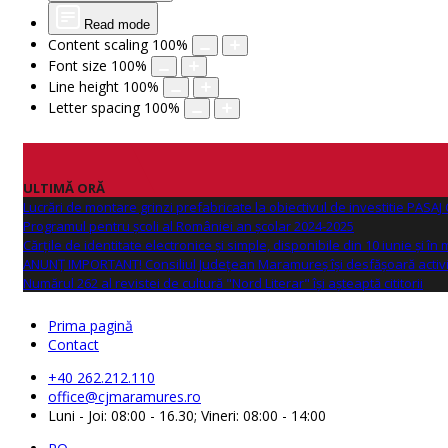
Read mode
Content scaling
100
%
Font size
100
%
Line height
100
%
Letter spacing
100
%
ULTIMĂ ORĂ
Lucrări de montare grinzi prefabricate la obiectivul de investitie PAS
Programul pentru școli al României an școlar 2024-2025
Cărțile de identitate electronice și simple, disponibile din 10 iunie și în
ANUNŢ IMPORTANT! Consiliul Județean Maramureș își desfășoară activi
Numărul 262 al revistei de cultură "Nord Literar" își așteaptă cititorii
Prima pagină
Contact
+40 262.212.110
office@cjmaramures.ro
Luni - Joi: 08:00 - 16.30; Vineri: 08:00 - 14:00