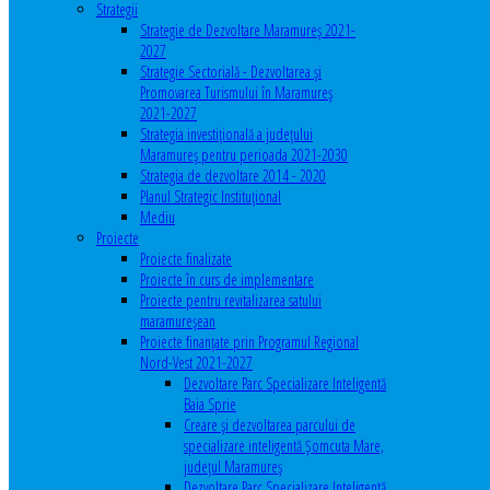
Strategii
Strategie de Dezvoltare Maramureș 2021-
2027
Strategie Sectorială - Dezvoltarea și
Promovarea Turismului în Maramureș
2021-2027
Strategia investiţională a județului
Maramureș pentru perioada 2021-2030
Strategia de dezvoltare 2014 - 2020
Planul Strategic Instituţional
Mediu
Proiecte
Proiecte finalizate
Proiecte în curs de implementare
Proiecte pentru revitalizarea satului
maramureşean
Proiecte finanțate prin Programul Regional
Nord-Vest 2021-2027
Dezvoltare Parc Specializare Inteligentă
Baia Sprie
Creare și dezvoltarea parcului de
specializare inteligentă Șomcuta Mare,
județul Maramureș
Dezvoltare Parc Specializare Inteligentă