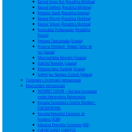
Raionul Anenii Noi (Republica Moldova)
Raionul Ungheni (Republica Moldova)
Regiunea Syunik (Republica Armenia)
Raionul Hîncești (Republica Moldova)
Raionul Străşeni (Republica Moldova)
Voievodatul Podkarpackie (Republica
Polonă)
Regiunea Transcarpatia (Ucraina)
Provincia Flevoland - Regatul Ţărilor de
Jos (Olanda)
Municipalitatea Panevėžys (Lituania)
Districtul Panevėžys (Lituania)
Regiunea Ivano-Frankivsk (Ucraina)
Judeţul Jasz-Nagykun-Szolnok (Ungaria)
Cooperare şi promovare internaţională
Reprezentare internaţională
INTERPRET EUROPE – Asociația Europeană
pentru Interpretarea Patrimoniului
Asociația Europeană a Zonelor Montane -
EUROMONTANA
Asociația Regiunilor Europene de
Frontieră (AEBR)
Adunarea Regiunilor Europene (ARE)
EUROREGIUNEA CARPATICĂ