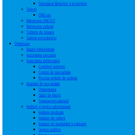
Calendarul târgurilor şi al pieţelor
Tineret
ONG-uri
Patrimoniu UNESCO
Patrimoniu cultural
Cetăţeni de onoare
Galeria președinților
Organizare
Palatul Administrativ
Autoritatea executivă
Autoritatea deliberativă
Consilieri judeţeni
Comisii de specialitate
Procese verbale de sedinte
Aparatul de specialitate
Organigrama
Statul de funcții
Transparență salarială
Instituţii şi servicii subordonate
Instituţii medicale
Instituţii de cultură
Instituţii de învăţământ şi educaţie
Servicii publice