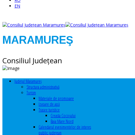
RO
EN
MARAMUREŞ
Consiliul Judeţean
Judeţul Maramureş
Structura administrativă
Turism
Materiale de promovare
Izvoare de apă
Trasee turistice
Creasta Cocoșului
Baia Mare Nord
Calendarul evenimentelor de interes
public judeţean