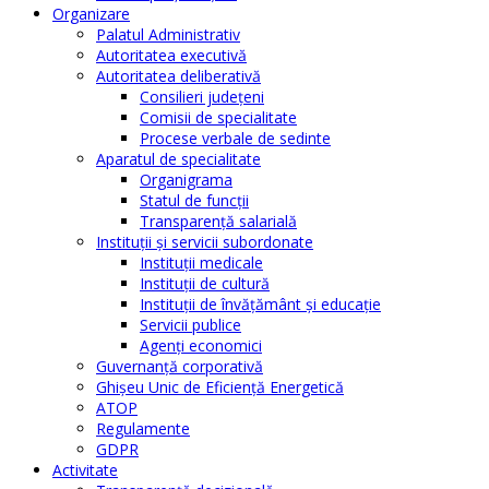
Organizare
Palatul Administrativ
Autoritatea executivă
Autoritatea deliberativă
Consilieri judeţeni
Comisii de specialitate
Procese verbale de sedinte
Aparatul de specialitate
Organigrama
Statul de funcții
Transparență salarială
Instituţii şi servicii subordonate
Instituţii medicale
Instituţii de cultură
Instituţii de învăţământ şi educaţie
Servicii publice
Agenţi economici
Guvernanță corporativă
Ghişeu Unic de Eficienţă Energetică
ATOP
Regulamente
GDPR
Activitate