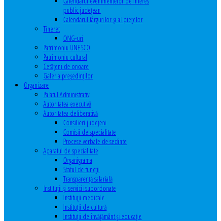
Calendarul evenimentelor de interes
public judeţean
Calendarul târgurilor şi al pieţelor
Tineret
ONG-uri
Patrimoniu UNESCO
Patrimoniu cultural
Cetăţeni de onoare
Galeria președinților
Organizare
Palatul Administrativ
Autoritatea executivă
Autoritatea deliberativă
Consilieri judeţeni
Comisii de specialitate
Procese verbale de sedinte
Aparatul de specialitate
Organigrama
Statul de funcții
Transparență salarială
Instituţii şi servicii subordonate
Instituţii medicale
Instituţii de cultură
Instituţii de învăţământ şi educaţie