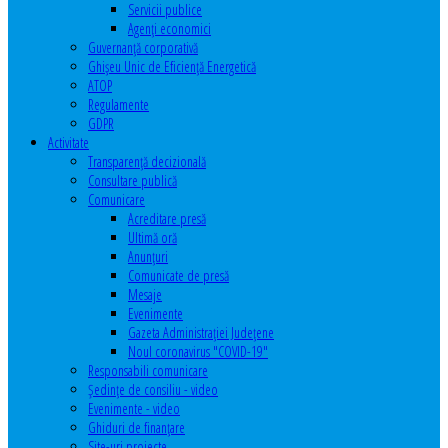
Servicii publice
Agenţi economici
Guvernanță corporativă
Ghişeu Unic de Eficienţă Energetică
ATOP
Regulamente
GDPR
Activitate
Transparenţă decizională
Consultare publică
Comunicare
Acreditare presă
Ultimă oră
Anunţuri
Comunicate de presă
Mesaje
Evenimente
Gazeta Administraţiei Judeţene
Noul coronavirus "COVID-19"
Responsabili comunicare
Şedinţe de consiliu - video
Evenimente - video
Ghiduri de finanţare
Site-uri proiecte