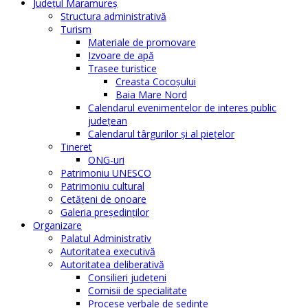
Judeţul Maramureş
Structura administrativă
Turism
Materiale de promovare
Izvoare de apă
Trasee turistice
Creasta Cocoșului
Baia Mare Nord
Calendarul evenimentelor de interes public
judeţean
Calendarul târgurilor şi al pieţelor
Tineret
ONG-uri
Patrimoniu UNESCO
Patrimoniu cultural
Cetăţeni de onoare
Galeria președinților
Organizare
Palatul Administrativ
Autoritatea executivă
Autoritatea deliberativă
Consilieri judeţeni
Comisii de specialitate
Procese verbale de sedinte