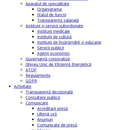
Aparatul de specialitate
Organigrama
Statul de funcții
Transparență salarială
Instituţii şi servicii subordonate
Instituţii medicale
Instituţii de cultură
Instituţii de învăţământ şi educaţie
Servicii publice
Agenţi economici
Guvernanță corporativă
Ghişeu Unic de Eficienţă Energetică
ATOP
Regulamente
GDPR
Activitate
Transparenţă decizională
Consultare publică
Comunicare
Acreditare presă
Ultimă oră
Anunţuri
Comunicate de presă