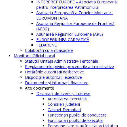
INTERPRET EUROPE – Asociația Europeană
pentru Interpretarea Patrimoniului
Asociația Europeană a Zonelor Montane -
EUROMONTANA
Asociația Regiunilor Europene de Frontieră
(AEBR)
Adunarea Regiunilor Europene (ARE)
EUROREGIUNEA CARPATICĂ
FEDARENE
Colaborări cu ambasadele
Monitorul Oficial Local
Statutul Unităţii Administrativ-Teritoriale
Regulamentele privind procedurile administrative
Hotărârile autorităţii deliberative
Dispoziţiile autorităţii executive
Documente şi informaţii financiare
Alte documente
Declaraţii de avere şi interese
Autoritatea executivă
Consilieri judeţeni
Cabinet Demnitari
Funcţionari publici de conducere
Funcționari publici de execuție
Persoane care şi-au încetat activitatea