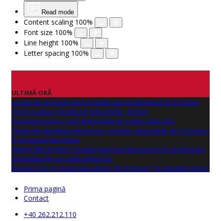
Read mode
Content scaling
100
%
Font size
100
%
Line height
100
%
Letter spacing
100
%
ULTIMĂ ORĂ
Lucrări de montare grinzi prefabricate la obiectivul de investitie
PASAJ CLUBUL VĂCARILOR (BAIA MARE - RECEA)
Programul pentru școli al României an școlar 2024-2025
Cărțile de identitate electronice și simple, disponibile din 10 iunie și
în municipiul Baia Mare
ANUNŢ IMPORTANT! Consiliul Județean Maramureș își desfășoară
activitatea într-un sediu temporar.
Numărul 262 al revistei de cultură "Nord Literar" își așteaptă cititorii
Prima pagină
Contact
+40 262.212.110