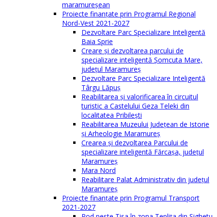
maramureşean
Proiecte finanțate prin Programul Regional
Nord-Vest 2021-2027
Dezvoltare Parc Specializare Inteligentă
Baia Sprie
Creare și dezvoltarea parcului de
specializare inteligentă Șomcuta Mare,
județul Maramureș
Dezvoltare Parc Specializare Inteligentă
Târgu Lăpuș
Reabilitarea și valorificarea în circuitul
turistic a Castelului Geza Teleki din
localitatea Pribilești
Reabilitarea Muzeului Județean de Istorie
și Arheologie Maramureș
Crearea și dezvoltarea Parcului de
specializare inteligentă Fărcașa, județul
Maramureș
Mara Nord
Reabilitare Palat Administrativ din județul
Maramureș
Proiecte finanțate prin Programul Transport
2021-2027
Pod peste Tisa în zona Teplița din Sighetu