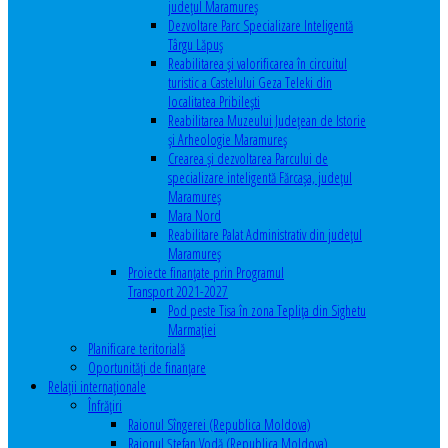
județul Maramureș
Dezvoltare Parc Specializare Inteligentă
Târgu Lăpuș
Reabilitarea și valorificarea în circuitul
turistic a Castelului Geza Teleki din
localitatea Pribilești
Reabilitarea Muzeului Județean de Istorie
și Arheologie Maramureș
Crearea și dezvoltarea Parcului de
specializare inteligentă Fărcașa, județul
Maramureș
Mara Nord
Reabilitare Palat Administrativ din județul
Maramureș
Proiecte finanțate prin Programul
Transport 2021-2027
Pod peste Tisa în zona Teplița din Sighetu
Marmației
Planificare teritorială
Oportunităţi de finanţare
Relaţii internaţionale
Înfrăţiri
Raionul Sîngerei (Republica Moldova)
Raionul Ștefan Vodă (Republica Moldova)