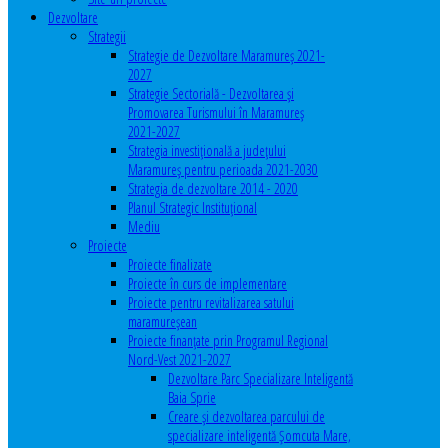
Dezvoltare
Strategii
Strategie de Dezvoltare Maramureș 2021-
2027
Strategie Sectorială - Dezvoltarea și
Promovarea Turismului în Maramureș
2021-2027
Strategia investiţională a județului
Maramureș pentru perioada 2021-2030
Strategia de dezvoltare 2014 - 2020
Planul Strategic Instituţional
Mediu
Proiecte
Proiecte finalizate
Proiecte în curs de implementare
Proiecte pentru revitalizarea satului
maramureşean
Proiecte finanțate prin Programul Regional
Nord-Vest 2021-2027
Dezvoltare Parc Specializare Inteligentă
Baia Sprie
Creare și dezvoltarea parcului de
specializare inteligentă Șomcuta Mare,