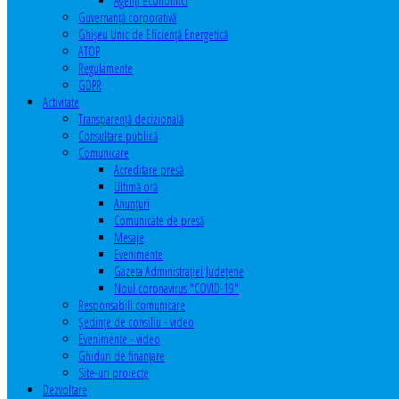
Agenţi economici
Guvernanță corporativă
Ghişeu Unic de Eficienţă Energetică
ATOP
Regulamente
GDPR
Activitate
Transparenţă decizională
Consultare publică
Comunicare
Acreditare presă
Ultimă oră
Anunţuri
Comunicate de presă
Mesaje
Evenimente
Gazeta Administraţiei Judeţene
Noul coronavirus "COVID-19"
Responsabili comunicare
Şedinţe de consiliu - video
Evenimente - video
Ghiduri de finanţare
Site-uri proiecte
Dezvoltare