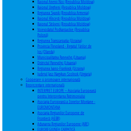
Raionul Anenii Noi (Republica Moldova)
Raionul Ungheni (Republica Moldova)
Regiunea Syunik (Republica Armenia)
Raionul Hîncești (Republica Moldova)
Raionul Străşeni (Republica Moldova)
Voievodatul Podkarpackie (Republica
Polonă)
Regiunea Transcarpatia (Ucraina)
Provincia Flevoland - Regatul Ţărilor de
Jos (Olanda)
Municipalitatea Panevėžys (Lituania)
Districtul Panevėžys (Lituania)
Regiunea Ivano-Frankivsk (Ucraina)
Judeţul Jasz-Nagykun-Szolnok (Ungaria)
Cooperare şi promovare internaţională
Reprezentare internaţională
INTERPRET EUROPE – Asociația Europeană
pentru Interpretarea Patrimoniului
Asociația Europeană a Zonelor Montane -
EUROMONTANA
Asociația Regiunilor Europene de
Frontieră (AEBR)
Adunarea Regiunilor Europene (ARE)
EUROREGIUNEA CARPATICĂ