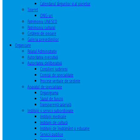
Calendarul târgurilor şi al pieţelor
Tineret
ONG-uri
Patrimoniu UNESCO
Patrimoniu cultural
Cetăţeni de onoare
Galeria președinților
Organizare
Palatul Administrativ
Autoritatea executivă
Autoritatea deliberativă
Consilieri judeţeni
Comisii de specialitate
Procese verbale de sedinte
Aparatul de specialitate
Organigrama
Statul de funcții
Transparență salarială
Instituţii şi servicii subordonate
Instituţii medicale
Instituţii de cultură
Instituţii de învăţământ şi educaţie
Servicii publice