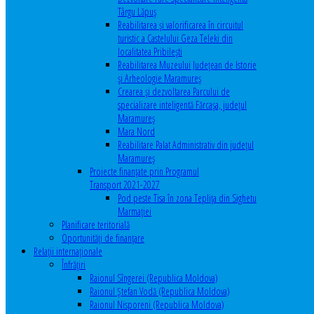
Târgu Lăpuș
Reabilitarea și valorificarea în circuitul
turistic a Castelului Geza Teleki din
localitatea Pribilești
Reabilitarea Muzeului Județean de Istorie
și Arheologie Maramureș
Crearea și dezvoltarea Parcului de
specializare inteligentă Fărcașa, județul
Maramureș
Mara Nord
Reabilitare Palat Administrativ din județul
Maramureș
Proiecte finanțate prin Programul
Transport 2021-2027
Pod peste Tisa în zona Teplița din Sighetu
Marmației
Planificare teritorială
Oportunităţi de finanţare
Relaţii internaţionale
Înfrăţiri
Raionul Sîngerei (Republica Moldova)
Raionul Ștefan Vodă (Republica Moldova)
Raionul Nisporeni (Republica Moldova)