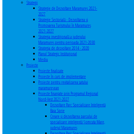
Strategii
Strategie de Dezvoltare Maramureș 2021-
2027
Strategie Sectorială - Dezvoltarea și
Promovarea Turismului în Maramureș
2021-2027
Strategia investiţională a județului
Maramureș pentru perioada 2021-2030
Strategia de dezvoltare 2014 - 2020
Planul Strategic Instituţional
Mediu
Proiecte
Proiecte finalizate
Proiecte în curs de implementare
Proiecte pentru revitalizarea satului
maramureşean
Proiecte finanțate prin Programul Regional
Nord-Vest 2021-2027
Dezvoltare Parc Specializare Inteligentă
Baia Sprie
Creare și dezvoltarea parcului de
specializare inteligentă Șomcuta Mare,
județul Maramureș
Dezvoltare Parc Specializare Inteligentă