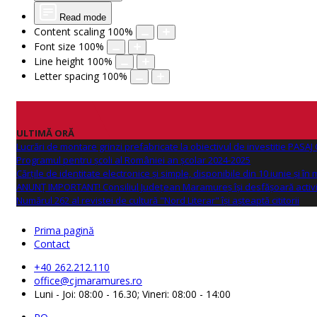
Read mode
Content scaling
100
%
Font size
100
%
Line height
100
%
Letter spacing
100
%
ULTIMĂ ORĂ
Lucrări de montare grinzi prefabricate la obiectivul de investitie PAS
Programul pentru școli al României an școlar 2024-2025
Cărțile de identitate electronice și simple, disponibile din 10 iunie și în
ANUNŢ IMPORTANT! Consiliul Județean Maramureș își desfășoară activi
Numărul 262 al revistei de cultură "Nord Literar" își așteaptă cititorii
Prima pagină
Contact
+40 262.212.110
office@cjmaramures.ro
Luni - Joi: 08:00 - 16.30; Vineri: 08:00 - 14:00