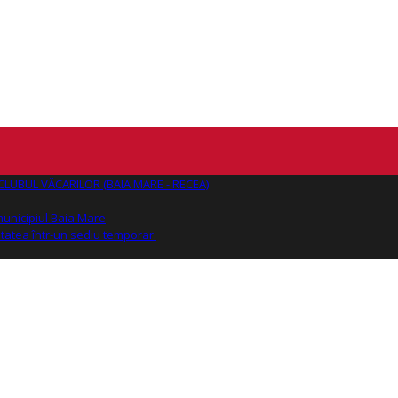
AJ CLUBUL VĂCARILOR (BAIA MARE - RECEA)
 municipiul Baia Mare
tatea într-un sediu temporar.