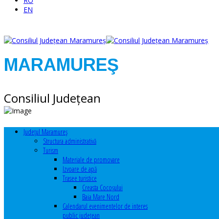
RO
EN
MARAMUREŞ
Consiliul Judeţean
Judeţul Maramureş
Structura administrativă
Turism
Materiale de promovare
Izvoare de apă
Trasee turistice
Creasta Cocoșului
Baia Mare Nord
Calendarul evenimentelor de interes
public judeţean