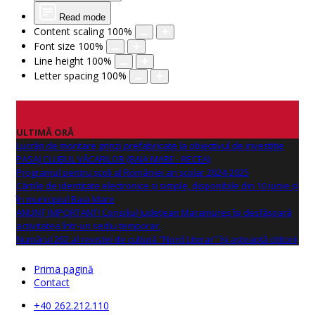
Read mode
Content scaling
100
%
Font size
100
%
Line height
100
%
Letter spacing
100
%
ULTIMĂ ORĂ
Lucrări de montare grinzi prefabricate la obiectivul de investitie
PASAJ CLUBUL VĂCARILOR (BAIA MARE - RECEA)
Programul pentru școli al României an școlar 2024-2025
Cărțile de identitate electronice și simple, disponibile din 10 iunie și
în municipiul Baia Mare
ANUNŢ IMPORTANT! Consiliul Județean Maramureș își desfășoară
activitatea într-un sediu temporar.
Numărul 262 al revistei de cultură "Nord Literar" își așteaptă cititorii
Prima pagină
Contact
+40 262.212.110