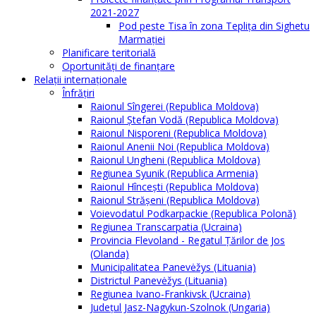
2021-2027
Pod peste Tisa în zona Teplița din Sighetu
Marmației
Planificare teritorială
Oportunităţi de finanţare
Relaţii internaţionale
Înfrăţiri
Raionul Sîngerei (Republica Moldova)
Raionul Ștefan Vodă (Republica Moldova)
Raionul Nisporeni (Republica Moldova)
Raionul Anenii Noi (Republica Moldova)
Raionul Ungheni (Republica Moldova)
Regiunea Syunik (Republica Armenia)
Raionul Hîncești (Republica Moldova)
Raionul Străşeni (Republica Moldova)
Voievodatul Podkarpackie (Republica Polonă)
Regiunea Transcarpatia (Ucraina)
Provincia Flevoland - Regatul Ţărilor de Jos
(Olanda)
Municipalitatea Panevėžys (Lituania)
Districtul Panevėžys (Lituania)
Regiunea Ivano-Frankivsk (Ucraina)
Judeţul Jasz-Nagykun-Szolnok (Ungaria)