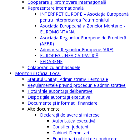
Cooperare şi promovare internaţională
Reprezentare internaţională
INTERPRET EUROPE – Asociația Europeană
pentru Interpretarea Patrimoniului
Asociația Europeană a Zonelor Montane -
EUROMONTANA
Asociația Regiunilor Europene de Frontieră
(AEBR)
Adunarea Regiunilor Europene (ARE)
EUROREGIUNEA CARPATICĂ
FEDARENE
Colaborări cu ambasadele
Monitorul Oficial Local
Statutul Unităţii Administrativ-Teritoriale
Regulamentele privind procedurile administrative
Hotărârile autorităţii deliberative
Dispoziţiile autorităţii executive
Documente şi informaţii financiare
Alte documente
Declaraţii de avere şi interese
Autoritatea executivă
Consilieri judeţeni
Cabinet Demnitari
Funcţionari publici de conducere