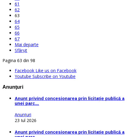
61
62
63
64
65
66
67
Mai departe
Sfârșit
Pagina 63 din 98
Facebook
Like us on Facebook
Youtube
Subscribe on Youtube
Anunţuri
Anunț privind concesionarea prin licitație publică a
unei parc…
Anunţuri
23 Iul 2026
Anunț privind concesionarea prin licitație publică a
unei parc…