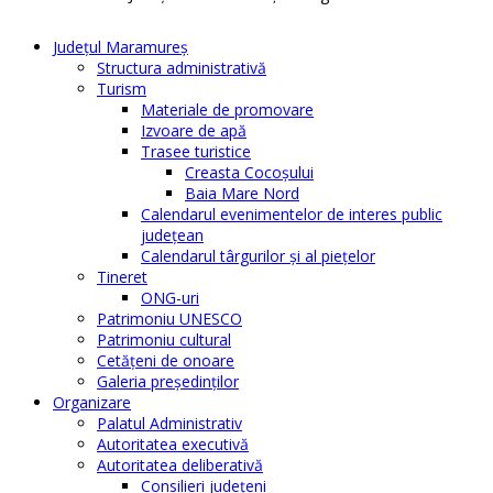
Judeţul Maramureş
Structura administrativă
Turism
Materiale de promovare
Izvoare de apă
Trasee turistice
Creasta Cocoșului
Baia Mare Nord
Calendarul evenimentelor de interes public
judeţean
Calendarul târgurilor şi al pieţelor
Tineret
ONG-uri
Patrimoniu UNESCO
Patrimoniu cultural
Cetăţeni de onoare
Galeria președinților
Organizare
Palatul Administrativ
Autoritatea executivă
Autoritatea deliberativă
Consilieri judeţeni