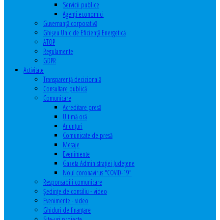
Servicii publice
Agenţi economici
Guvernanță corporativă
Ghişeu Unic de Eficienţă Energetică
ATOP
Regulamente
GDPR
Activitate
Transparenţă decizională
Consultare publică
Comunicare
Acreditare presă
Ultimă oră
Anunţuri
Comunicate de presă
Mesaje
Evenimente
Gazeta Administraţiei Judeţene
Noul coronavirus "COVID-19"
Responsabili comunicare
Şedinţe de consiliu - video
Evenimente - video
Ghiduri de finanţare
Site-uri proiecte