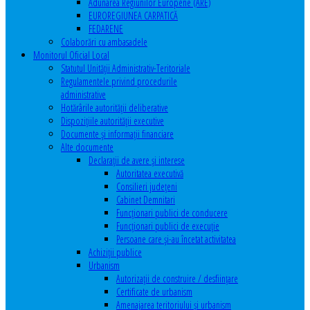
Adunarea Regiunilor Europene (ARE)
EUROREGIUNEA CARPATICĂ
FEDARENE
Colaborări cu ambasadele
Monitorul Oficial Local
Statutul Unităţii Administrativ-Teritoriale
Regulamentele privind procedurile
administrative
Hotărârile autorităţii deliberative
Dispoziţiile autorităţii executive
Documente şi informaţii financiare
Alte documente
Declaraţii de avere şi interese
Autoritatea executivă
Consilieri judeţeni
Cabinet Demnitari
Funcţionari publici de conducere
Funcționari publici de execuție
Persoane care şi-au încetat activitatea
Achiziţii publice
Urbanism
Autorizații de construire / desființare
Certificate de urbanism
Amenajarea teritoriului şi urbanism