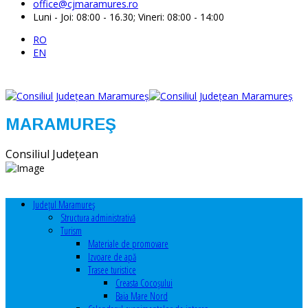
office@cjmaramures.ro
Luni - Joi: 08:00 - 16.30; Vineri: 08:00 - 14:00
RO
EN
MARAMUREŞ
Consiliul Judeţean
Judeţul Maramureş
Structura administrativă
Turism
Materiale de promovare
Izvoare de apă
Trasee turistice
Creasta Cocoșului
Baia Mare Nord