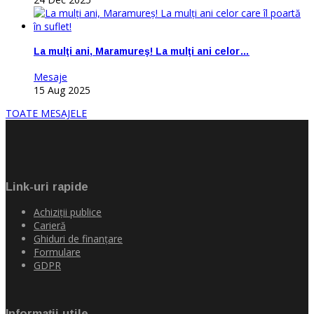
La mulţi ani, Maramureş! La mulţi ani celor…
Mesaje
15 Aug 2025
TOATE MESAJELE
Link-uri rapide
Achiziţii publice
Carieră
Ghiduri de finanţare
Formulare
GDPR
Informaţii utile