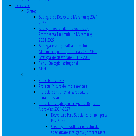
Dezvoltare
Strategii
Strategie de Dezvoltare Maramureș 2021-
2027
Strategie Sectorială - Dezvoltarea și
Promovarea Turismului în Maramureș
2021-2027
Strategia investiţională a județului
Maramureș pentru perioada 2021-2030
Strategia de dezvoltare 2014 - 2020
Planul Strategic Instituţional
Mediu
Proiecte
Proiecte finalizate
Proiecte în curs de implementare
Proiecte pentru revitalizarea satului
maramureşean
Proiecte finanțate prin Programul Regional
Nord-Vest 2021-2027
Dezvoltare Parc Specializare Inteligentă
Baia Sprie
Creare și dezvoltarea parcului de
specializare inteligentă Șomcuta Mare,