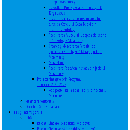
județul Maramureș
Dezvoltare Parc Specializare Inteligentă
Târgu Lăpuș
Reabilitarea și valorificarea în circuitul
turistic a Castelului Geza Teleki din
localitatea Pribilești
Reabilitarea Muzeului Județean de Istorie
și Arheologie Maramureș
Crearea și dezvoltarea Parcului de
specializare inteligentă Fărcașa, județul
Maramureș
Mara Nord
Reabilitare Palat Administrativ din județul
Maramureș
Proiecte finanțate prin Programul
Transport 2021-2027
Pod peste Tisa în zona Teplița din Sighetu
Marmației
Planificare teritorială
Oportunităţi de finanţare
Relaţii internaţionale
Înfrăţiri
Raionul Sîngerei (Republica Moldova)
Raionul Ștefan Vodă (Republica Moldova)