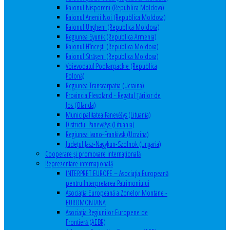
Raionul Nisporeni (Republica Moldova)
Raionul Anenii Noi (Republica Moldova)
Raionul Ungheni (Republica Moldova)
Regiunea Syunik (Republica Armenia)
Raionul Hîncești (Republica Moldova)
Raionul Străşeni (Republica Moldova)
Voievodatul Podkarpackie (Republica
Polonă)
Regiunea Transcarpatia (Ucraina)
Provincia Flevoland - Regatul Ţărilor de
Jos (Olanda)
Municipalitatea Panevėžys (Lituania)
Districtul Panevėžys (Lituania)
Regiunea Ivano-Frankivsk (Ucraina)
Judeţul Jasz-Nagykun-Szolnok (Ungaria)
Cooperare şi promovare internaţională
Reprezentare internaţională
INTERPRET EUROPE – Asociația Europeană
pentru Interpretarea Patrimoniului
Asociația Europeană a Zonelor Montane -
EUROMONTANA
Asociația Regiunilor Europene de
Frontieră (AEBR)