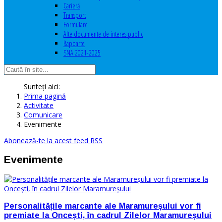
Carieră
Transport
Formulare
Alte documente de interes public
Rapoarte
SNA 2021-2025
Sunteți aici:
Prima pagină
Activitate
Comunicare
Evenimente
Abonează-te la acest feed RSS
Evenimente
Personalitățile marcante ale Maramureșului vor fi
premiate la Oncești, în cadrul Zilelor Maramureșului