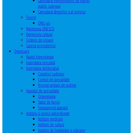
Calendarul evenimentelor de interes
public judeţean
Calendarul târgurilor şi al pieţelor
Tineret
ONG-uri
Patrimoniu UNESCO
Patrimoniu cultural
Cetăţeni de onoare
Galeria președinților
Organizare
Palatul Administrativ
Autoritatea executivă
Autoritatea deliberativă
Consilieri judeţeni
Comisii de specialitate
Procese verbale de sedinte
Aparatul de specialitate
Organigrama
Statul de funcții
Transparență salarială
Instituţii şi servicii subordonate
Instituţii medicale
Instituţii de cultură
Instituţii de învăţământ şi educaţie