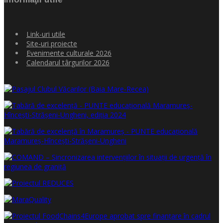
Link-uri utile
Site-uri proiecte
Evenimente culturale 2026
Calendarul târgurilor 2026