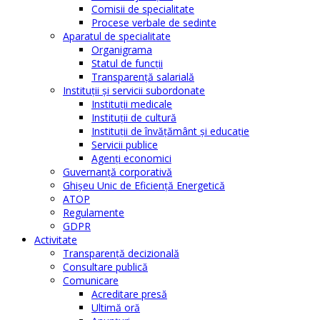
Comisii de specialitate
Procese verbale de sedinte
Aparatul de specialitate
Organigrama
Statul de funcții
Transparență salarială
Instituţii şi servicii subordonate
Instituţii medicale
Instituţii de cultură
Instituţii de învăţământ şi educaţie
Servicii publice
Agenţi economici
Guvernanță corporativă
Ghişeu Unic de Eficienţă Energetică
ATOP
Regulamente
GDPR
Activitate
Transparenţă decizională
Consultare publică
Comunicare
Acreditare presă
Ultimă oră