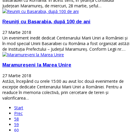
Basarabiei cu România. În acest sens, în ședința Consiliului
Județean Maramureș, de miercuri, 28 martie, șeful…
Reuniți cu Basarabia, după 100 de ani
27 Martie 2018
Un eveniment inedit dedicat Centenarului Marii Uniri a României şi
în mod special Unirii Basarabiei cu România a fost organizat astăzi
de Instituţia Prefectului – Judeţul Maramureş. Conform Legii nr.…
Maramureşeni la Marea Unire
27 Martie 2018
Astăzi, începând cu orele 15:00 au avut loc două evenimente de
excepţie dedicate Centenarului Marii Uniri a României. Pentru a
readuce în memoria colectivă, prin cercetare de teren şi
valorificarea…
Start
Prec
58
59
60