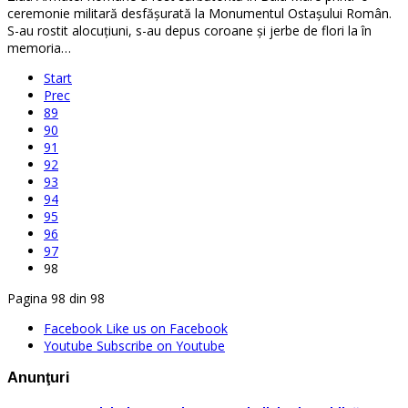
ceremonie militară desfăşurată la Monumentul Ostaşului Român.
S-au rostit alocuţiuni, s-au depus coroane şi jerbe de flori la în
memoria…
Start
Prec
89
90
91
92
93
94
95
96
97
98
Pagina 98 din 98
Facebook
Like us on Facebook
Youtube
Subscribe on Youtube
Anunţuri