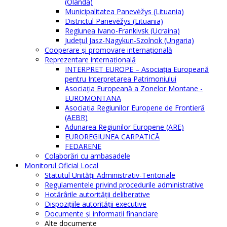
(Olanda)
Municipalitatea Panevėžys (Lituania)
Districtul Panevėžys (Lituania)
Regiunea Ivano-Frankivsk (Ucraina)
Judeţul Jasz-Nagykun-Szolnok (Ungaria)
Cooperare şi promovare internaţională
Reprezentare internaţională
INTERPRET EUROPE – Asociația Europeană
pentru Interpretarea Patrimoniului
Asociația Europeană a Zonelor Montane -
EUROMONTANA
Asociația Regiunilor Europene de Frontieră
(AEBR)
Adunarea Regiunilor Europene (ARE)
EUROREGIUNEA CARPATICĂ
FEDARENE
Colaborări cu ambasadele
Monitorul Oficial Local
Statutul Unităţii Administrativ-Teritoriale
Regulamentele privind procedurile administrative
Hotărârile autorităţii deliberative
Dispoziţiile autorităţii executive
Documente şi informaţii financiare
Alte documente