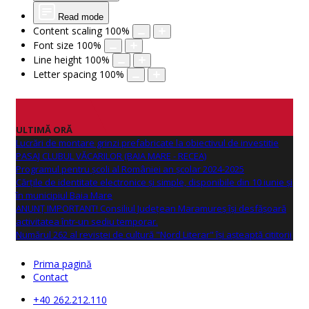
Read mode
Content scaling
100
%
Font size
100
%
Line height
100
%
Letter spacing
100
%
ULTIMĂ ORĂ
Lucrări de montare grinzi prefabricate la obiectivul de investitie
PASAJ CLUBUL VĂCARILOR (BAIA MARE - RECEA)
Programul pentru școli al României an școlar 2024-2025
Cărțile de identitate electronice și simple, disponibile din 10 iunie și
în municipiul Baia Mare
ANUNŢ IMPORTANT! Consiliul Județean Maramureș își desfășoară
activitatea într-un sediu temporar.
Numărul 262 al revistei de cultură "Nord Literar" își așteaptă cititorii
Prima pagină
Contact
+40 262.212.110