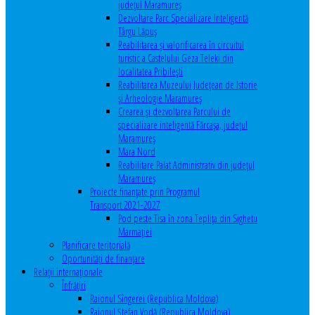
județul Maramureș
Dezvoltare Parc Specializare Inteligentă
Târgu Lăpuș
Reabilitarea și valorificarea în circuitul
turistic a Castelului Geza Teleki din
localitatea Pribilești
Reabilitarea Muzeului Județean de Istorie
și Arheologie Maramureș
Crearea și dezvoltarea Parcului de
specializare inteligentă Fărcașa, județul
Maramureș
Mara Nord
Reabilitare Palat Administrativ din județul
Maramureș
Proiecte finanțate prin Programul
Transport 2021-2027
Pod peste Tisa în zona Teplița din Sighetu
Marmației
Planificare teritorială
Oportunităţi de finanţare
Relaţii internaţionale
Înfrăţiri
Raionul Sîngerei (Republica Moldova)
Raionul Ștefan Vodă (Republica Moldova)