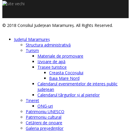
© 2018 Consiliul Judeţean Maramureş. All Rights Reserved.
Judeţul Maramureş
Structura administrativă
Turism
Materiale de promovare
Izvoare de apă
Trasee turistice
Creasta Cocoșului
Baia Mare Nord
Calendarul evenimentelor de interes public
judeţean
Calendarul târgurilor şi al pieţelor
Tineret
ONG-uri
Patrimoniu UNESCO
Patrimoniu cultural
Cetăţeni de onoare
Galeria președinților