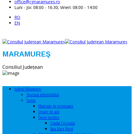
office@cjmaramures.ro
Luni - Joi: 08:00 - 16.30; Vineri: 08:00 - 14:00
RO
EN
MARAMUREŞ
Consiliul Judeţean
Judeţul Maramureş
Structura administrativă
Turism
Materiale de promovare
Izvoare de apă
Trasee turistice
Creasta Cocoșului
Baia Mare Nord