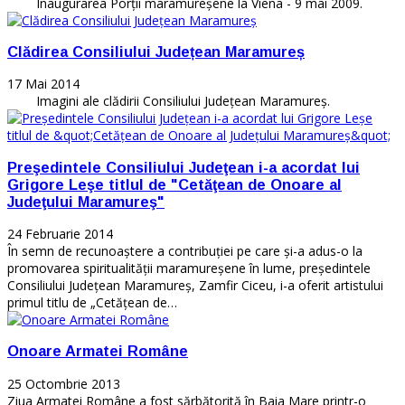
Inaugurarea Porţii maramureşene la Viena - 9 mai 2009.
Clădirea Consiliului Județean Maramureș
17 Mai 2014
Imagini ale clădirii Consiliului Județean Maramureș.
Preşedintele Consiliului Judeţean i-a acordat lui
Grigore Leşe titlul de "Cetăţean de Onoare al
Judeţului Maramureş"
24 Februarie 2014
În semn de recunoaştere a contribuţiei pe care şi-a adus-o la
promovarea spiritualităţii maramureşene în lume, președintele
Consiliului Județean Maramureș, Zamfir Ciceu, i-a oferit artistului
primul titlu de „Cetăţean de…
Onoare Armatei Române
25 Octombrie 2013
Ziua Armatei Române a fost sărbătorită în Baia Mare printr-o