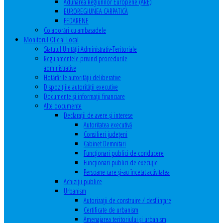
Adunarea Regiunilor Europene (ARE)
EUROREGIUNEA CARPATICĂ
FEDARENE
Colaborări cu ambasadele
Monitorul Oficial Local
Statutul Unităţii Administrativ-Teritoriale
Regulamentele privind procedurile
administrative
Hotărârile autorităţii deliberative
Dispoziţiile autorităţii executive
Documente şi informaţii financiare
Alte documente
Declaraţii de avere şi interese
Autoritatea executivă
Consilieri judeţeni
Cabinet Demnitari
Funcţionari publici de conducere
Funcționari publici de execuție
Persoane care şi-au încetat activitatea
Achiziţii publice
Urbanism
Autorizații de construire / desființare
Certificate de urbanism
Amenajarea teritoriului şi urbanism