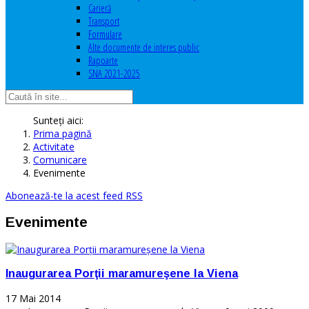
Carieră
Transport
Formulare
Alte documente de interes public
Rapoarte
SNA 2021-2025
Sunteți aici:
Prima pagină
Activitate
Comunicare
Evenimente
Abonează-te la acest feed RSS
Evenimente
Inaugurarea Porţii maramureşene la Viena
17 Mai 2014