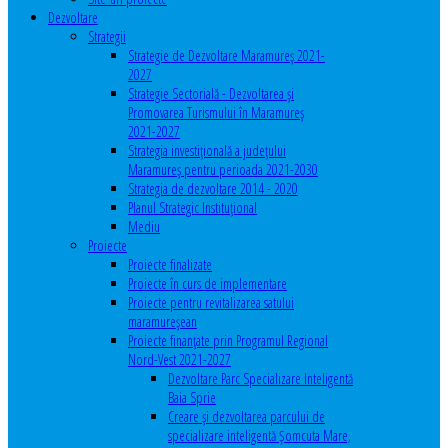
Dezvoltare
Strategii
Strategie de Dezvoltare Maramureș 2021-
2027
Strategie Sectorială - Dezvoltarea și
Promovarea Turismului în Maramureș
2021-2027
Strategia investiţională a județului
Maramureș pentru perioada 2021-2030
Strategia de dezvoltare 2014 - 2020
Planul Strategic Instituţional
Mediu
Proiecte
Proiecte finalizate
Proiecte în curs de implementare
Proiecte pentru revitalizarea satului
maramureşean
Proiecte finanțate prin Programul Regional
Nord-Vest 2021-2027
Dezvoltare Parc Specializare Inteligentă
Baia Sprie
Creare și dezvoltarea parcului de
specializare inteligentă Șomcuta Mare,