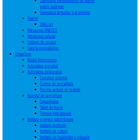
Calendarul evenimentelor de interes
public judeţean
Calendarul târgurilor şi al pieţelor
Tineret
ONG-uri
Patrimoniu UNESCO
Patrimoniu cultural
Cetăţeni de onoare
Galeria președinților
Organizare
Palatul Administrativ
Autoritatea executivă
Autoritatea deliberativă
Consilieri judeţeni
Comisii de specialitate
Procese verbale de sedinte
Aparatul de specialitate
Organigrama
Statul de funcții
Transparență salarială
Instituţii şi servicii subordonate
Instituţii medicale
Instituţii de cultură
Instituţii de învăţământ şi educaţie