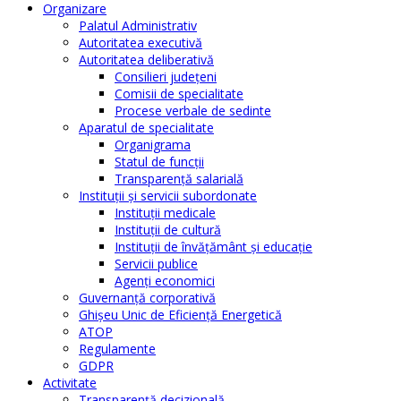
Organizare
Palatul Administrativ
Autoritatea executivă
Autoritatea deliberativă
Consilieri judeţeni
Comisii de specialitate
Procese verbale de sedinte
Aparatul de specialitate
Organigrama
Statul de funcții
Transparență salarială
Instituţii şi servicii subordonate
Instituţii medicale
Instituţii de cultură
Instituţii de învăţământ şi educaţie
Servicii publice
Agenţi economici
Guvernanță corporativă
Ghişeu Unic de Eficienţă Energetică
ATOP
Regulamente
GDPR
Activitate
Transparenţă decizională