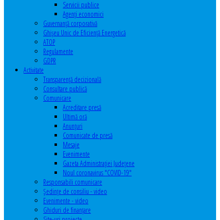
Servicii publice
Agenţi economici
Guvernanță corporativă
Ghişeu Unic de Eficienţă Energetică
ATOP
Regulamente
GDPR
Activitate
Transparenţă decizională
Consultare publică
Comunicare
Acreditare presă
Ultimă oră
Anunţuri
Comunicate de presă
Mesaje
Evenimente
Gazeta Administraţiei Judeţene
Noul coronavirus "COVID-19"
Responsabili comunicare
Şedinţe de consiliu - video
Evenimente - video
Ghiduri de finanţare
Site-uri proiecte