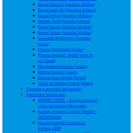
Raionul Nisporeni (Republica Moldova)
Raionul Anenii Noi (Republica Moldova)
Raionul Ungheni (Republica Moldova)
Regiunea Syunik (Republica Armenia)
Raionul Hîncești (Republica Moldova)
Raionul Străşeni (Republica Moldova)
Voievodatul Podkarpackie (Republica
Polonă)
Regiunea Transcarpatia (Ucraina)
Provincia Flevoland - Regatul Ţărilor de
Jos (Olanda)
Municipalitatea Panevėžys (Lituania)
Districtul Panevėžys (Lituania)
Regiunea Ivano-Frankivsk (Ucraina)
Judeţul Jasz-Nagykun-Szolnok (Ungaria)
Cooperare şi promovare internaţională
Reprezentare internaţională
INTERPRET EUROPE – Asociația Europeană
pentru Interpretarea Patrimoniului
Asociația Europeană a Zonelor Montane -
EUROMONTANA
Asociația Regiunilor Europene de
Frontieră (AEBR)