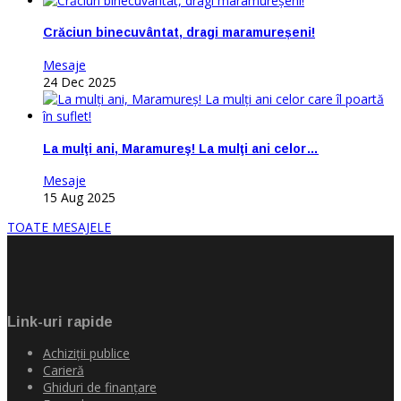
Crăciun binecuvântat, dragi maramureșeni!
Mesaje
24 Dec 2025
La mulţi ani, Maramureş! La mulţi ani celor…
Mesaje
15 Aug 2025
TOATE MESAJELE
Link-uri rapide
Achiziţii publice
Carieră
Ghiduri de finanţare