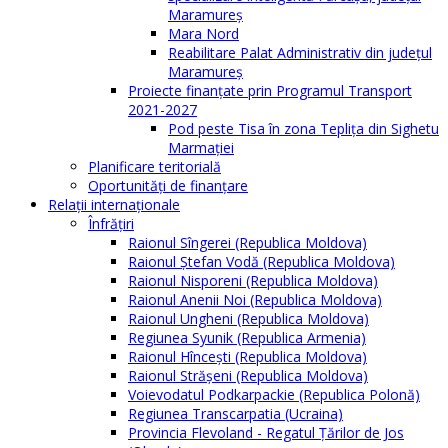
Maramureș
Mara Nord
Reabilitare Palat Administrativ din județul
Maramureș
Proiecte finanțate prin Programul Transport
2021-2027
Pod peste Tisa în zona Teplița din Sighetu
Marmației
Planificare teritorială
Oportunităţi de finanţare
Relaţii internaţionale
Înfrăţiri
Raionul Sîngerei (Republica Moldova)
Raionul Ștefan Vodă (Republica Moldova)
Raionul Nisporeni (Republica Moldova)
Raionul Anenii Noi (Republica Moldova)
Raionul Ungheni (Republica Moldova)
Regiunea Syunik (Republica Armenia)
Raionul Hîncești (Republica Moldova)
Raionul Străşeni (Republica Moldova)
Voievodatul Podkarpackie (Republica Polonă)
Regiunea Transcarpatia (Ucraina)
Provincia Flevoland - Regatul Ţărilor de Jos