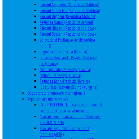
Raionul Nisporeni (Republica Moldova)
Raionul Anenii Noi (Republica Moldova)
Raionul Ungheni (Republica Moldova)
Regiunea Syunik (Republica Armenia)
Raionul Hîncești (Republica Moldova)
Raionul Străşeni (Republica Moldova)
Voievodatul Podkarpackie (Republica
Polonă)
Regiunea Transcarpatia (Ucraina)
Provincia Flevoland - Regatul Ţărilor de
Jos (Olanda)
Municipalitatea Panevėžys (Lituania)
Districtul Panevėžys (Lituania)
Regiunea Ivano-Frankivsk (Ucraina)
Judeţul Jasz-Nagykun-Szolnok (Ungaria)
Cooperare şi promovare internaţională
Reprezentare internaţională
INTERPRET EUROPE – Asociația Europeană
pentru Interpretarea Patrimoniului
Asociația Europeană a Zonelor Montane -
EUROMONTANA
Asociația Regiunilor Europene de
Frontieră (AEBR)