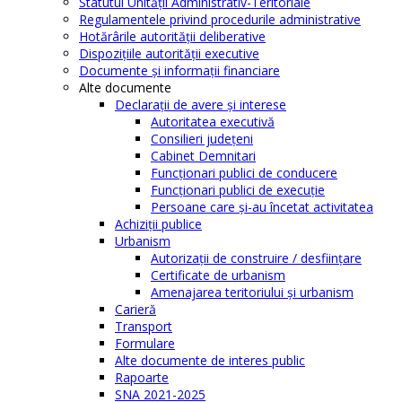
Statutul Unităţii Administrativ-Teritoriale
Regulamentele privind procedurile administrative
Hotărârile autorităţii deliberative
Dispoziţiile autorităţii executive
Documente şi informaţii financiare
Alte documente
Declaraţii de avere şi interese
Autoritatea executivă
Consilieri judeţeni
Cabinet Demnitari
Funcţionari publici de conducere
Funcționari publici de execuție
Persoane care şi-au încetat activitatea
Achiziţii publice
Urbanism
Autorizații de construire / desființare
Certificate de urbanism
Amenajarea teritoriului şi urbanism
Carieră
Transport
Formulare
Alte documente de interes public
Rapoarte
SNA 2021-2025