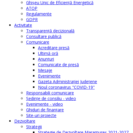
Ghişeu Unic de Eficienţă Energetică
ATOP
Regulamente
GDPR
Activitate
Transparenţă decizională
Consultare publică
Comunicare
Acreditare presă
Ultimă oră
Anunţuri
Comunicate de presă
Mesaje
Evenimente
Gazeta Administraţiei Judeţene
Noul coronavirus "COVID-19"
Responsabili comunicare
Şedinţe de consiliu - video
Evenimente - video
Ghiduri de finanţare
Site-uri proiecte
Dezvoltare
Strategii
Strategie de Dezvoltare Maramureș 2021-2027