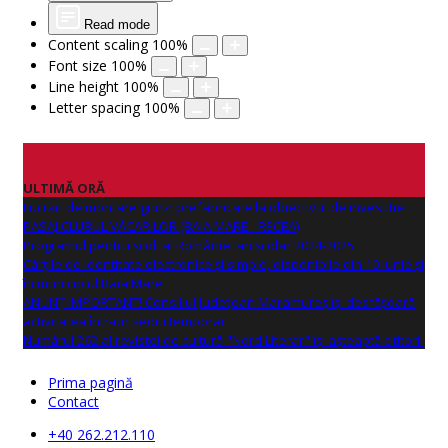
Read mode
Content scaling
100
%
Font size
100
%
Line height
100
%
Letter spacing
100
%
ULTIMĂ ORĂ
Lucrări de montare grinzi prefabricate la obiectivul de investitie
PASAJ CLUBUL VĂCARILOR (BAIA MARE - RECEA)
Programul pentru școli al României an școlar 2024-2025
Cărțile de identitate electronice și simple, disponibile din 10 iunie și
în municipiul Baia Mare
ANUNŢ IMPORTANT! Consiliul Județean Maramureș își desfășoară
activitatea într-un sediu temporar.
Numărul 262 al revistei de cultură "Nord Literar" își așteaptă cititorii
Prima pagină
Contact
+40 262.212.110