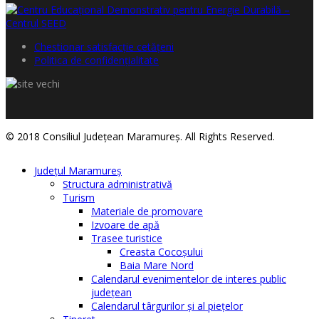
Chestionar satisfacţie cetăţeni
Politica de confidențialitate
© 2018 Consiliul Judeţean Maramureş. All Rights Reserved.
Judeţul Maramureş
Structura administrativă
Turism
Materiale de promovare
Izvoare de apă
Trasee turistice
Creasta Cocoșului
Baia Mare Nord
Calendarul evenimentelor de interes public
judeţean
Calendarul târgurilor şi al pieţelor