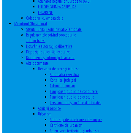
Adunarea Regiunilor Europene (ARE)
EUROREGIUNEA CARPATICĂ
FEDARENE
Colaborări cu ambasadele
Monitorul Oficial Local
Statutul Unităţii Administrativ-Teritoriale
Regulamentele privind procedurile
administrative
Hotărârile autorităţii deliberative
Dispoziţiile autorităţii executive
Documente şi informaţii financiare
Alte documente
Declaraţii de avere şi interese
Autoritatea executivă
Consilieri judeţeni
Cabinet Demnitari
Funcţionari publici de conducere
Funcționari publici de execuție
Persoane care şi-au încetat activitatea
Achiziţii publice
Urbanism
Autorizații de construire / desființare
Certificate de urbanism
Amenajarea teritoriului şi urbanism