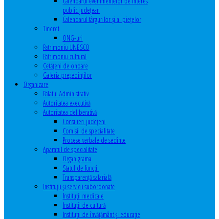
Calendarul evenimentelor de interes
public judeţean
Calendarul târgurilor şi al pieţelor
Tineret
ONG-uri
Patrimoniu UNESCO
Patrimoniu cultural
Cetăţeni de onoare
Galeria președinților
Organizare
Palatul Administrativ
Autoritatea executivă
Autoritatea deliberativă
Consilieri judeţeni
Comisii de specialitate
Procese verbale de sedinte
Aparatul de specialitate
Organigrama
Statul de funcții
Transparență salarială
Instituţii şi servicii subordonate
Instituţii medicale
Instituţii de cultură
Instituţii de învăţământ şi educaţie