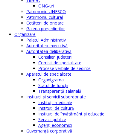
Tineret
ONG-uri
Patrimoniu UNESCO
Patrimoniu cultural
Cetăţeni de onoare
Galeria președinților
Organizare
Palatul Administrativ
Autoritatea executivă
Autoritatea deliberativă
Consilieri judeţeni
Comisii de specialitate
Procese verbale de sedinte
Aparatul de specialitate
Organigrama
Statul de funcții
Transparență salarială
Instituţii şi servicii subordonate
Instituţii medicale
Instituţii de cultură
Instituţii de învăţământ şi educaţie
Servicii publice
Agenţi economici
Guvernanță corporativă