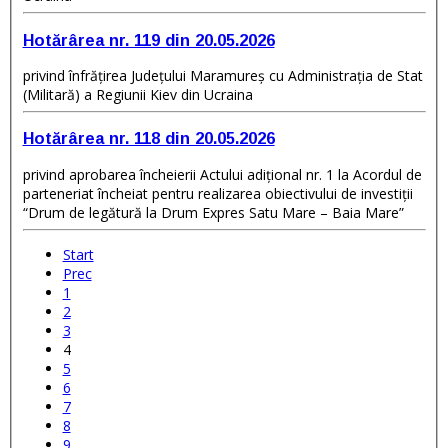
Hotărârea nr. 119 din 20.05.2026
privind înfrățirea Județului Maramureș cu Administrația de Stat
(Militară) a Regiunii Kiev din Ucraina
Hotărârea nr. 118 din 20.05.2026
privind aprobarea încheierii Actului adițional nr. 1 la Acordul de
parteneriat încheiat pentru realizarea obiectivului de investiții
“Drum de legătură la Drum Expres Satu Mare – Baia Mare”
Start
Prec
1
2
3
4
5
6
7
8
9