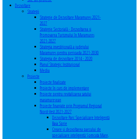
Dezvoltare
Strategii
Strategie de Dezvoltare Maramureș 2021-
2027
Strategie Sectorială - Dezvoltarea și
Promovarea Turismului în Maramureș
2021-2027
Strategia investiţională a județului
Maramureș pentru perioada 2021-2030
Strategia de dezvoltare 2014 - 2020
Planul Strategic Instituţional
Mediu
Proiecte
Proiecte finalizate
Proiecte în curs de implementare
Proiecte pentru revitalizarea satului
maramureşean
Proiecte finanțate prin Programul Regional
Nord-Vest 2021-2027
Dezvoltare Parc Specializare Inteligentă
Baia Sprie
Creare și dezvoltarea parcului de
specializare inteligentă Șomcuta Mare,