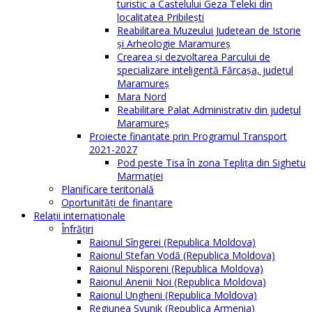
turistic a Castelului Geza Teleki din
localitatea Pribilești
Reabilitarea Muzeului Județean de Istorie
și Arheologie Maramureș
Crearea și dezvoltarea Parcului de
specializare inteligentă Fărcașa, județul
Maramureș
Mara Nord
Reabilitare Palat Administrativ din județul
Maramureș
Proiecte finanțate prin Programul Transport
2021-2027
Pod peste Tisa în zona Teplița din Sighetu
Marmației
Planificare teritorială
Oportunităţi de finanţare
Relaţii internaţionale
Înfrăţiri
Raionul Sîngerei (Republica Moldova)
Raionul Ștefan Vodă (Republica Moldova)
Raionul Nisporeni (Republica Moldova)
Raionul Anenii Noi (Republica Moldova)
Raionul Ungheni (Republica Moldova)
Regiunea Syunik (Republica Armenia)