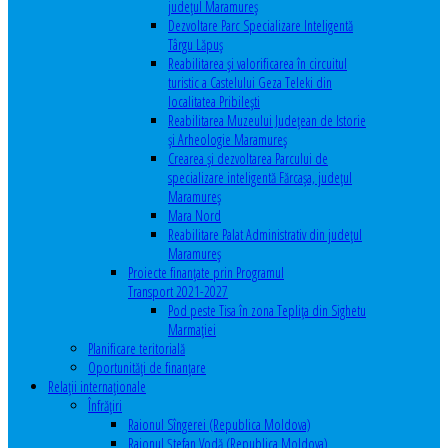
județul Maramureș
Dezvoltare Parc Specializare Inteligentă
Târgu Lăpuș
Reabilitarea și valorificarea în circuitul
turistic a Castelului Geza Teleki din
localitatea Pribilești
Reabilitarea Muzeului Județean de Istorie
și Arheologie Maramureș
Crearea și dezvoltarea Parcului de
specializare inteligentă Fărcașa, județul
Maramureș
Mara Nord
Reabilitare Palat Administrativ din județul
Maramureș
Proiecte finanțate prin Programul
Transport 2021-2027
Pod peste Tisa în zona Teplița din Sighetu
Marmației
Planificare teritorială
Oportunităţi de finanţare
Relaţii internaţionale
Înfrăţiri
Raionul Sîngerei (Republica Moldova)
Raionul Ștefan Vodă (Republica Moldova)