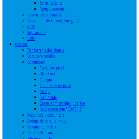
Servicii publice
Agenţi economici
Guvernanță corporativă
Ghişeu Unic de Eficienţă Energetică
ATOP
Regulamente
GDPR
Activitate
Transparenţă decizională
Consultare publică
Comunicare
Acreditare presă
Ultimă oră
Anunţuri
Comunicate de presă
Mesaje
Evenimente
Gazeta Administraţiei Judeţene
Noul coronavirus "COVID-19"
Responsabili comunicare
Şedinţe de consiliu - video
Evenimente - video
Ghiduri de finanţare
Site-uri proiecte