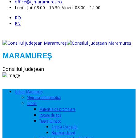
office@cjmaramures.ro
Luni - Joi: 08:00 - 16.30; Vineri: 08:00 - 14:00
RO
EN
MARAMUREŞ
Consiliul Judeţean
Judeţul Maramureş
Structura administrativă
Turism
Materiale de promovare
Izvoare de apă
Trasee turistice
Creasta Cocoșului
Baia Mare Nord