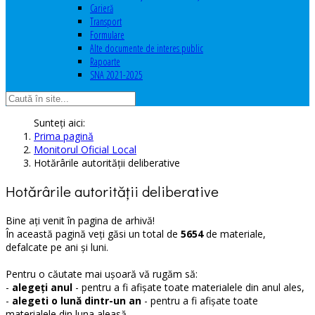
Carieră
Transport
Formulare
Alte documente de interes public
Rapoarte
SNA 2021-2025
Sunteți aici:
Prima pagină
Monitorul Oficial Local
Hotărârile autorităţii deliberative
Hotărârile autorităţii deliberative
Bine ați venit în pagina de arhivă!
În această pagină veți găsi un total de
5654
de materiale,
defalcate pe ani și luni.
Pentru o căutate mai ușoară vă rugăm să:
-
alegeți anul
- pentru a fi afișate toate materialele din anul ales,
-
alegeti o lună dintr-un an
- pentru a fi afișate toate
materialele din luna aleasă,