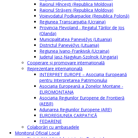
Raionul Hîncești (Republica Moldova)
Raionul Străşeni (Republica Moldova)
Voievodatul Podkarpackie (Republica Polonă)
Regiunea Transcarpatia (Ucraina)
Provincia Flevoland - Regatul Ţărilor de Jos
(Olanda)
Municipalitatea Panevėžys (Lituania)
Districtul Panevėžys (Lituania)
Regiunea Ivano-Frankivsk (Ucraina)
Judeţul Jasz-Nagykun-Szolnok (Ungaria)
Cooperare şi promovare internaţională
Reprezentare internaţională
INTERPRET EUROPE – Asociația Europeană
pentru Interpretarea Patrimoniului
Asociația Europeană a Zonelor Montane -
EUROMONTANA
Asociația Regiunilor Europene de Frontieră
(AEBR)
Adunarea Regiunilor Europene (ARE)
EUROREGIUNEA CARPATICĂ
FEDARENE
Colaborări cu ambasadele
Monitorul Oficial Local