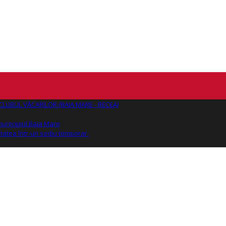
AJ CLUBUL VĂCARILOR (BAIA MARE - RECEA)
 municipiul Baia Mare
tatea într-un sediu temporar.