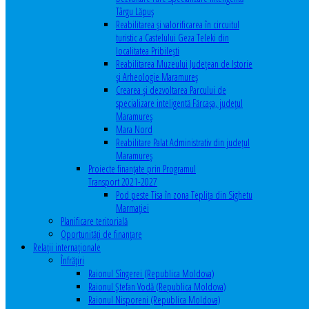
Târgu Lăpuș
Reabilitarea și valorificarea în circuitul
turistic a Castelului Geza Teleki din
localitatea Pribilești
Reabilitarea Muzeului Județean de Istorie
și Arheologie Maramureș
Crearea și dezvoltarea Parcului de
specializare inteligentă Fărcașa, județul
Maramureș
Mara Nord
Reabilitare Palat Administrativ din județul
Maramureș
Proiecte finanțate prin Programul
Transport 2021-2027
Pod peste Tisa în zona Teplița din Sighetu
Marmației
Planificare teritorială
Oportunităţi de finanţare
Relaţii internaţionale
Înfrăţiri
Raionul Sîngerei (Republica Moldova)
Raionul Ștefan Vodă (Republica Moldova)
Raionul Nisporeni (Republica Moldova)