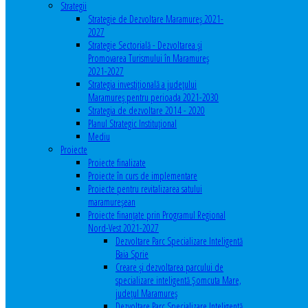
Strategii
Strategie de Dezvoltare Maramureș 2021-
2027
Strategie Sectorială - Dezvoltarea și
Promovarea Turismului în Maramureș
2021-2027
Strategia investiţională a județului
Maramureș pentru perioada 2021-2030
Strategia de dezvoltare 2014 - 2020
Planul Strategic Instituţional
Mediu
Proiecte
Proiecte finalizate
Proiecte în curs de implementare
Proiecte pentru revitalizarea satului
maramureşean
Proiecte finanțate prin Programul Regional
Nord-Vest 2021-2027
Dezvoltare Parc Specializare Inteligentă
Baia Sprie
Creare și dezvoltarea parcului de
specializare inteligentă Șomcuta Mare,
județul Maramureș
Dezvoltare Parc Specializare Inteligentă