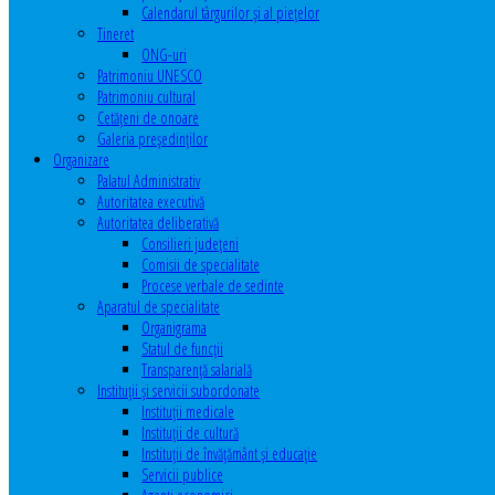
Calendarul târgurilor şi al pieţelor
Tineret
ONG-uri
Patrimoniu UNESCO
Patrimoniu cultural
Cetăţeni de onoare
Galeria președinților
Organizare
Palatul Administrativ
Autoritatea executivă
Autoritatea deliberativă
Consilieri judeţeni
Comisii de specialitate
Procese verbale de sedinte
Aparatul de specialitate
Organigrama
Statul de funcții
Transparență salarială
Instituţii şi servicii subordonate
Instituţii medicale
Instituţii de cultură
Instituţii de învăţământ şi educaţie
Servicii publice