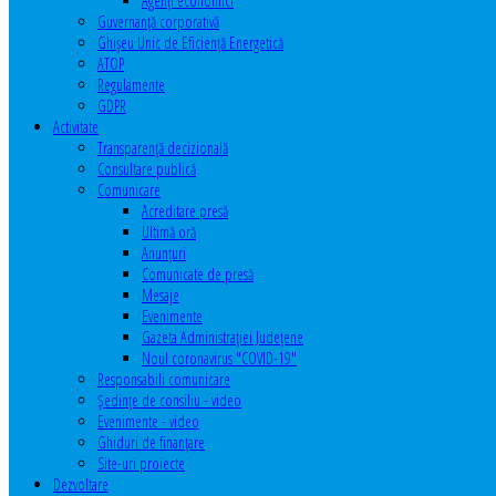
Agenţi economici
Guvernanță corporativă
Ghişeu Unic de Eficienţă Energetică
ATOP
Regulamente
GDPR
Activitate
Transparenţă decizională
Consultare publică
Comunicare
Acreditare presă
Ultimă oră
Anunţuri
Comunicate de presă
Mesaje
Evenimente
Gazeta Administraţiei Judeţene
Noul coronavirus "COVID-19"
Responsabili comunicare
Şedinţe de consiliu - video
Evenimente - video
Ghiduri de finanţare
Site-uri proiecte
Dezvoltare