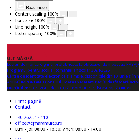
Read mode
Content scaling
100
%
Font size
100
%
Line height
100
%
Letter spacing
100
%
ULTIMĂ ORĂ
Lucrări de montare grinzi prefabricate la obiectivul de investitie PAS
Programul pentru școli al României an școlar 2024-2025
Cărțile de identitate electronice și simple, disponibile din 10 iunie și în
ANUNŢ IMPORTANT! Consiliul Județean Maramureș își desfășoară activi
Numărul 262 al revistei de cultură "Nord Literar" își așteaptă cititorii
Prima pagină
Contact
+40 262.212.110
office@cjmaramures.ro
Luni - Joi: 08:00 - 16.30; Vineri: 08:00 - 14:00