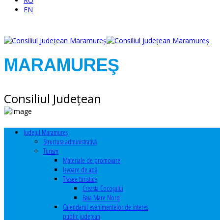
RO
EN
MARAMUREŞ
Consiliul Judeţean
Judeţul Maramureş
Structura administrativă
Turism
Materiale de promovare
Izvoare de apă
Trasee turistice
Creasta Cocoșului
Baia Mare Nord
Calendarul evenimentelor de interes
public judeţean