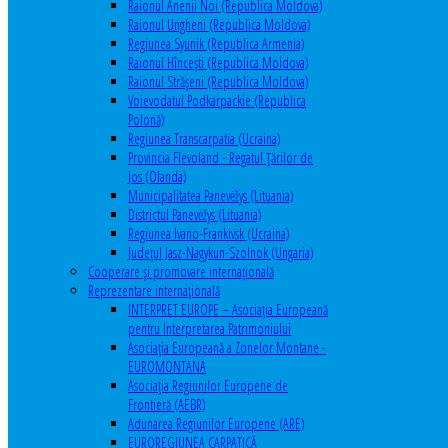
Raionul Anenii Noi (Republica Moldova)
Raionul Ungheni (Republica Moldova)
Regiunea Syunik (Republica Armenia)
Raionul Hîncești (Republica Moldova)
Raionul Străşeni (Republica Moldova)
Voievodatul Podkarpackie (Republica
Polonă)
Regiunea Transcarpatia (Ucraina)
Provincia Flevoland - Regatul Ţărilor de
Jos (Olanda)
Municipalitatea Panevėžys (Lituania)
Districtul Panevėžys (Lituania)
Regiunea Ivano-Frankivsk (Ucraina)
Judeţul Jasz-Nagykun-Szolnok (Ungaria)
Cooperare şi promovare internaţională
Reprezentare internaţională
INTERPRET EUROPE – Asociația Europeană
pentru Interpretarea Patrimoniului
Asociația Europeană a Zonelor Montane -
EUROMONTANA
Asociația Regiunilor Europene de
Frontieră (AEBR)
Adunarea Regiunilor Europene (ARE)
EUROREGIUNEA CARPATICĂ