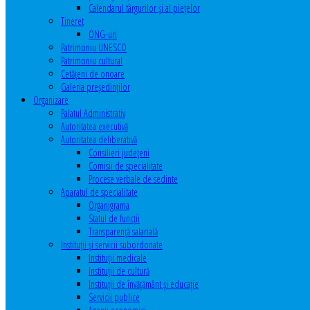
Calendarul târgurilor şi al pieţelor
Tineret
ONG-uri
Patrimoniu UNESCO
Patrimoniu cultural
Cetăţeni de onoare
Galeria președinților
Organizare
Palatul Administrativ
Autoritatea executivă
Autoritatea deliberativă
Consilieri judeţeni
Comisii de specialitate
Procese verbale de sedinte
Aparatul de specialitate
Organigrama
Statul de funcții
Transparență salarială
Instituţii şi servicii subordonate
Instituţii medicale
Instituţii de cultură
Instituţii de învăţământ şi educaţie
Servicii publice