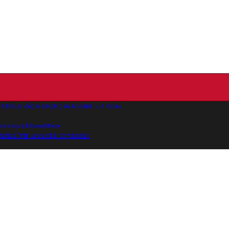
AJ CLUBUL VĂCARILOR (BAIA MARE - RECEA)
 municipiul Baia Mare
tatea într-un sediu temporar.