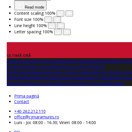
Read mode
Content scaling
100
%
Font size
100
%
Line height
100
%
Letter spacing
100
%
ULTIMĂ ORĂ
Lucrări de montare grinzi prefabricate la obiectivul de investitie PAS
Programul pentru școli al României an școlar 2024-2025
Cărțile de identitate electronice și simple, disponibile din 10 iunie și în
ANUNŢ IMPORTANT! Consiliul Județean Maramureș își desfășoară activi
Numărul 262 al revistei de cultură "Nord Literar" își așteaptă cititorii
Prima pagină
Contact
+40 262.212.110
office@cjmaramures.ro
Luni - Joi: 08:00 - 16.30; Vineri: 08:00 - 14:00