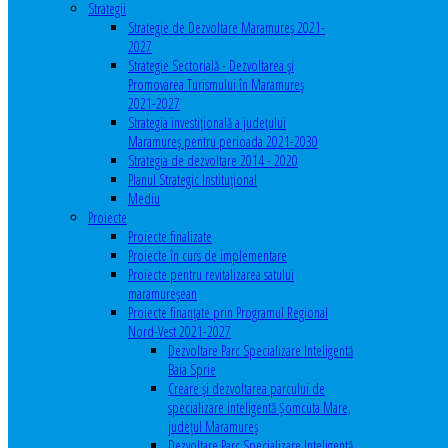
Strategii
Strategie de Dezvoltare Maramureș 2021-
2027
Strategie Sectorială - Dezvoltarea și
Promovarea Turismului în Maramureș
2021-2027
Strategia investiţională a județului
Maramureș pentru perioada 2021-2030
Strategia de dezvoltare 2014 - 2020
Planul Strategic Instituţional
Mediu
Proiecte
Proiecte finalizate
Proiecte în curs de implementare
Proiecte pentru revitalizarea satului
maramureşean
Proiecte finanțate prin Programul Regional
Nord-Vest 2021-2027
Dezvoltare Parc Specializare Inteligentă
Baia Sprie
Creare și dezvoltarea parcului de
specializare inteligentă Șomcuta Mare,
județul Maramureș
Dezvoltare Parc Specializare Inteligentă