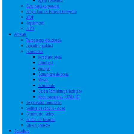
Agenţi economici
Guvernanță corporativă
Ghişeu Unic de Eficienţă Energetică
ATOP
Regulamente
GDPR
Activitate
Transparenţă decizională
Consultare publică
Comunicare
Acreditare presă
Ultimă oră
Anunţuri
Comunicate de presă
Mesaje
Evenimente
Gazeta Administraţiei Judeţene
Noul coronavirus "COVID-19"
Responsabili comunicare
Şedinţe de consiliu - video
Evenimente - video
Ghiduri de finanţare
Site-uri proiecte
Dezvoltare