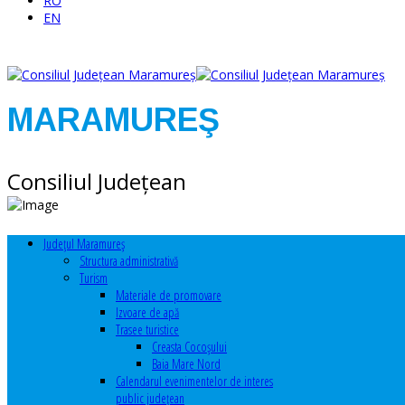
RO
EN
MARAMUREŞ
Consiliul Judeţean
Judeţul Maramureş
Structura administrativă
Turism
Materiale de promovare
Izvoare de apă
Trasee turistice
Creasta Cocoșului
Baia Mare Nord
Calendarul evenimentelor de interes
public judeţean