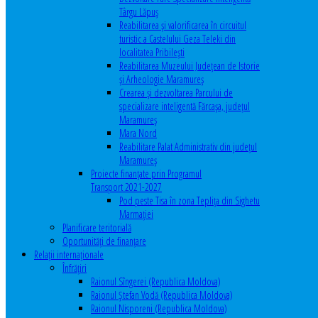
Târgu Lăpuș
Reabilitarea și valorificarea în circuitul
turistic a Castelului Geza Teleki din
localitatea Pribilești
Reabilitarea Muzeului Județean de Istorie
și Arheologie Maramureș
Crearea și dezvoltarea Parcului de
specializare inteligentă Fărcașa, județul
Maramureș
Mara Nord
Reabilitare Palat Administrativ din județul
Maramureș
Proiecte finanțate prin Programul
Transport 2021-2027
Pod peste Tisa în zona Teplița din Sighetu
Marmației
Planificare teritorială
Oportunităţi de finanţare
Relaţii internaţionale
Înfrăţiri
Raionul Sîngerei (Republica Moldova)
Raionul Ștefan Vodă (Republica Moldova)
Raionul Nisporeni (Republica Moldova)