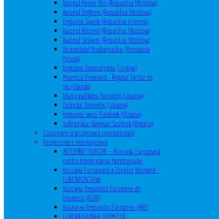
Raionul Anenii Noi (Republica Moldova)
Raionul Ungheni (Republica Moldova)
Regiunea Syunik (Republica Armenia)
Raionul Hîncești (Republica Moldova)
Raionul Străşeni (Republica Moldova)
Voievodatul Podkarpackie (Republica
Polonă)
Regiunea Transcarpatia (Ucraina)
Provincia Flevoland - Regatul Ţărilor de
Jos (Olanda)
Municipalitatea Panevėžys (Lituania)
Districtul Panevėžys (Lituania)
Regiunea Ivano-Frankivsk (Ucraina)
Judeţul Jasz-Nagykun-Szolnok (Ungaria)
Cooperare şi promovare internaţională
Reprezentare internaţională
INTERPRET EUROPE – Asociația Europeană
pentru Interpretarea Patrimoniului
Asociația Europeană a Zonelor Montane -
EUROMONTANA
Asociația Regiunilor Europene de
Frontieră (AEBR)
Adunarea Regiunilor Europene (ARE)
EUROREGIUNEA CARPATICĂ