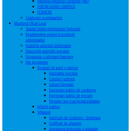
Adunarea Regiunilor Europene (ARE)
EUROREGIUNEA CARPATICĂ
FEDARENE
Colaborări cu ambasadele
Monitorul Oficial Local
Statutul Unităţii Administrativ-Teritoriale
Regulamentele privind procedurile
administrative
Hotărârile autorităţii deliberative
Dispoziţiile autorităţii executive
Documente şi informaţii financiare
Alte documente
Declaraţii de avere şi interese
Autoritatea executivă
Consilieri judeţeni
Cabinet Demnitari
Funcţionari publici de conducere
Funcționari publici de execuție
Persoane care şi-au încetat activitatea
Achiziţii publice
Urbanism
Autorizații de construire / desființare
Certificate de urbanism
Amenajarea teritoriului şi urbanism