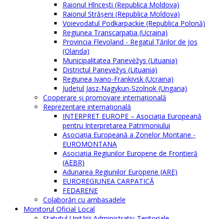
Raionul Hîncești (Republica Moldova)
Raionul Străşeni (Republica Moldova)
Voievodatul Podkarpackie (Republica Polonă)
Regiunea Transcarpatia (Ucraina)
Provincia Flevoland - Regatul Ţărilor de Jos
(Olanda)
Municipalitatea Panevėžys (Lituania)
Districtul Panevėžys (Lituania)
Regiunea Ivano-Frankivsk (Ucraina)
Judeţul Jasz-Nagykun-Szolnok (Ungaria)
Cooperare şi promovare internaţională
Reprezentare internaţională
INTERPRET EUROPE – Asociația Europeană
pentru Interpretarea Patrimoniului
Asociația Europeană a Zonelor Montane -
EUROMONTANA
Asociația Regiunilor Europene de Frontieră
(AEBR)
Adunarea Regiunilor Europene (ARE)
EUROREGIUNEA CARPATICĂ
FEDARENE
Colaborări cu ambasadele
Monitorul Oficial Local
Statutul Unităţii Administrativ-Teritoriale