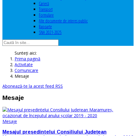
Carieră
Transport
Formulare
Alte documente de interes public
Rapoarte
SNA 2021-2025
Sunteți aici:
Prima pagină
Activitate
Comunicare
Mesaje
Abonează-te la acest feed RSS
Mesaje
Mesaje
Mesajul președintelui Consiliului Județean