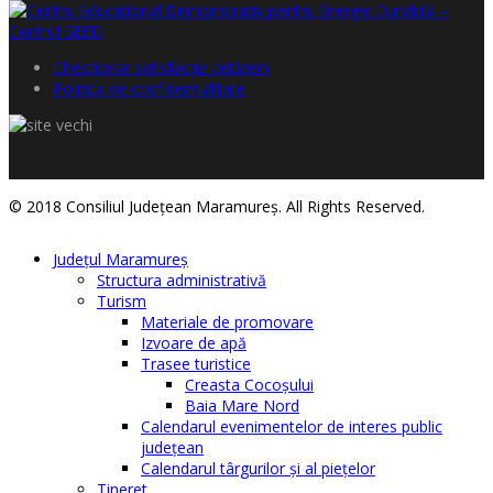
Chestionar satisfacţie cetăţeni
Politica de confidențialitate
© 2018 Consiliul Judeţean Maramureş. All Rights Reserved.
Judeţul Maramureş
Structura administrativă
Turism
Materiale de promovare
Izvoare de apă
Trasee turistice
Creasta Cocoșului
Baia Mare Nord
Calendarul evenimentelor de interes public
judeţean
Calendarul târgurilor şi al pieţelor
Tineret