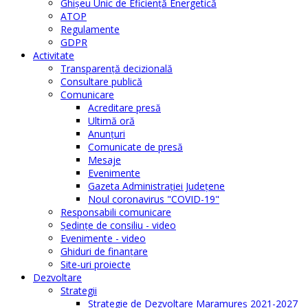
Ghişeu Unic de Eficienţă Energetică
ATOP
Regulamente
GDPR
Activitate
Transparenţă decizională
Consultare publică
Comunicare
Acreditare presă
Ultimă oră
Anunţuri
Comunicate de presă
Mesaje
Evenimente
Gazeta Administraţiei Judeţene
Noul coronavirus "COVID-19"
Responsabili comunicare
Şedinţe de consiliu - video
Evenimente - video
Ghiduri de finanţare
Site-uri proiecte
Dezvoltare
Strategii
Strategie de Dezvoltare Maramureș 2021-2027