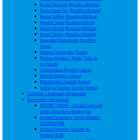
Raionul Nisporeni (Republica Moldova)
Raionul Anenii Noi (Republica Moldova)
Raionul Ungheni (Republica Moldova)
Regiunea Syunik (Republica Armenia)
Raionul Hîncești (Republica Moldova)
Raionul Străşeni (Republica Moldova)
Voievodatul Podkarpackie (Republica
Polonă)
Regiunea Transcarpatia (Ucraina)
Provincia Flevoland - Regatul Ţărilor de
Jos (Olanda)
Municipalitatea Panevėžys (Lituania)
Districtul Panevėžys (Lituania)
Regiunea Ivano-Frankivsk (Ucraina)
Judeţul Jasz-Nagykun-Szolnok (Ungaria)
Cooperare şi promovare internaţională
Reprezentare internaţională
INTERPRET EUROPE – Asociația Europeană
pentru Interpretarea Patrimoniului
Asociația Europeană a Zonelor Montane -
EUROMONTANA
Asociația Regiunilor Europene de
Frontieră (AEBR)