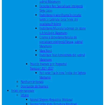
județul Maramureș
Dezvoltare Parc Specializare Inteligentă
Târgu Lăpuș
Reabilitarea și valorificarea în circuitul
turistic a Castelului Geza Teleki din
localitatea Pribilești
Reabilitarea Muzeului Județean de Istorie
și Arheologie Maramureș
Crearea și dezvoltarea Parcului de
specializare inteligentă Fărcașa, județul
Maramureș
Mara Nord
Reabilitare Palat Administrativ din județul
Maramureș
Proiecte finanțate prin Programul
Transport 2021-2027
Pod peste Tisa în zona Teplița din Sighetu
Marmației
Planificare teritorială
Oportunităţi de finanţare
Relaţii internaţionale
Înfrăţiri
Raionul Sîngerei (Republica Moldova)
Raionul Ștefan Vodă (Republica Moldova)