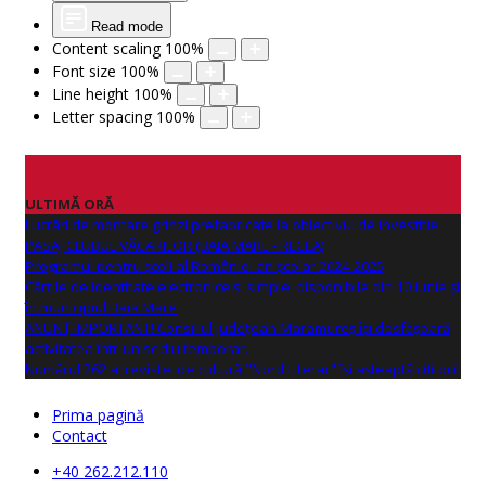
Read mode
Content scaling
100
%
Font size
100
%
Line height
100
%
Letter spacing
100
%
ULTIMĂ ORĂ
Lucrări de montare grinzi prefabricate la obiectivul de investitie
PASAJ CLUBUL VĂCARILOR (BAIA MARE - RECEA)
Programul pentru școli al României an școlar 2024-2025
Cărțile de identitate electronice și simple, disponibile din 10 iunie și
în municipiul Baia Mare
ANUNŢ IMPORTANT! Consiliul Județean Maramureș își desfășoară
activitatea într-un sediu temporar.
Numărul 262 al revistei de cultură "Nord Literar" își așteaptă cititorii
Prima pagină
Contact
+40 262.212.110