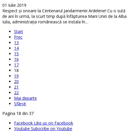
01 Iulie 2019
Respect și onoare la Centenarul Jandarmeriei Ardelene! Cu o sută
de ani în urmă, la scurt timp după înfăptuirea Marii Uniri de la Alba
Iulia, administrația românească se instala în…
Start
Prec
13
14
15
16
17
18
19
20
21
22
Mai departe
Sfârșit
Pagina 18 din 37
Facebook
Like us on Facebook
Youtube
Subscribe on Youtube