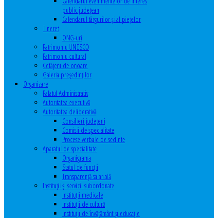
Calendarul evenimentelor de interes
public judeţean
Calendarul târgurilor şi al pieţelor
Tineret
ONG-uri
Patrimoniu UNESCO
Patrimoniu cultural
Cetăţeni de onoare
Galeria președinților
Organizare
Palatul Administrativ
Autoritatea executivă
Autoritatea deliberativă
Consilieri judeţeni
Comisii de specialitate
Procese verbale de sedinte
Aparatul de specialitate
Organigrama
Statul de funcții
Transparență salarială
Instituţii şi servicii subordonate
Instituţii medicale
Instituţii de cultură
Instituţii de învăţământ şi educaţie