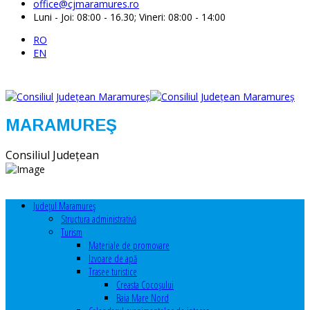
office@cjmaramures.ro
Luni - Joi: 08:00 - 16.30; Vineri: 08:00 - 14:00
RO
EN
MARAMUREŞ
Consiliul Judeţean
Judeţul Maramureş
Structura administrativă
Turism
Materiale de promovare
Izvoare de apă
Trasee turistice
Creasta Cocoșului
Baia Mare Nord