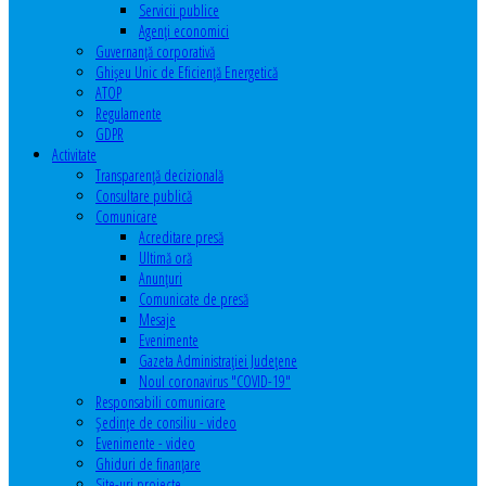
Servicii publice
Agenţi economici
Guvernanță corporativă
Ghişeu Unic de Eficienţă Energetică
ATOP
Regulamente
GDPR
Activitate
Transparenţă decizională
Consultare publică
Comunicare
Acreditare presă
Ultimă oră
Anunţuri
Comunicate de presă
Mesaje
Evenimente
Gazeta Administraţiei Judeţene
Noul coronavirus "COVID-19"
Responsabili comunicare
Şedinţe de consiliu - video
Evenimente - video
Ghiduri de finanţare
Site-uri proiecte