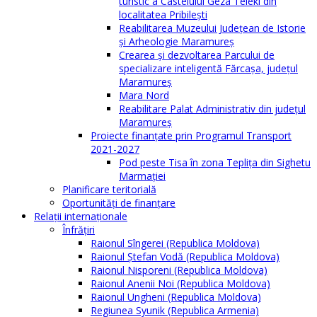
turistic a Castelului Geza Teleki din
localitatea Pribilești
Reabilitarea Muzeului Județean de Istorie
și Arheologie Maramureș
Crearea și dezvoltarea Parcului de
specializare inteligentă Fărcașa, județul
Maramureș
Mara Nord
Reabilitare Palat Administrativ din județul
Maramureș
Proiecte finanțate prin Programul Transport
2021-2027
Pod peste Tisa în zona Teplița din Sighetu
Marmației
Planificare teritorială
Oportunităţi de finanţare
Relaţii internaţionale
Înfrăţiri
Raionul Sîngerei (Republica Moldova)
Raionul Ștefan Vodă (Republica Moldova)
Raionul Nisporeni (Republica Moldova)
Raionul Anenii Noi (Republica Moldova)
Raionul Ungheni (Republica Moldova)
Regiunea Syunik (Republica Armenia)