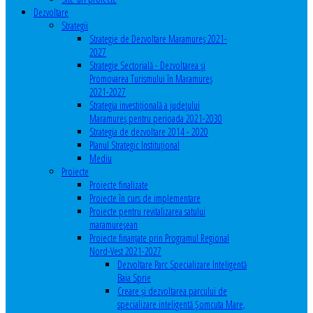
Dezvoltare
Strategii
Strategie de Dezvoltare Maramureș 2021-
2027
Strategie Sectorială - Dezvoltarea și
Promovarea Turismului în Maramureș
2021-2027
Strategia investiţională a județului
Maramureș pentru perioada 2021-2030
Strategia de dezvoltare 2014 - 2020
Planul Strategic Instituţional
Mediu
Proiecte
Proiecte finalizate
Proiecte în curs de implementare
Proiecte pentru revitalizarea satului
maramureşean
Proiecte finanțate prin Programul Regional
Nord-Vest 2021-2027
Dezvoltare Parc Specializare Inteligentă
Baia Sprie
Creare și dezvoltarea parcului de
specializare inteligentă Șomcuta Mare,