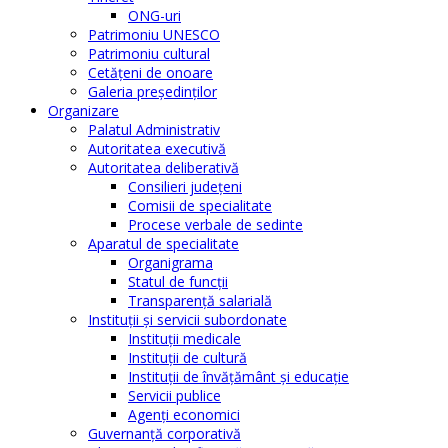
ONG-uri
Patrimoniu UNESCO
Patrimoniu cultural
Cetăţeni de onoare
Galeria președinților
Organizare
Palatul Administrativ
Autoritatea executivă
Autoritatea deliberativă
Consilieri judeţeni
Comisii de specialitate
Procese verbale de sedinte
Aparatul de specialitate
Organigrama
Statul de funcții
Transparență salarială
Instituţii şi servicii subordonate
Instituţii medicale
Instituţii de cultură
Instituţii de învăţământ şi educaţie
Servicii publice
Agenţi economici
Guvernanță corporativă