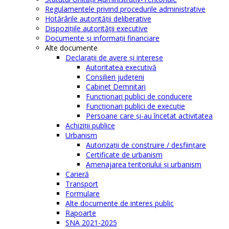
Regulamentele privind procedurile administrative
Hotărârile autorităţii deliberative
Dispoziţiile autorităţii executive
Documente şi informaţii financiare
Alte documente
Declaraţii de avere şi interese
Autoritatea executivă
Consilieri judeţeni
Cabinet Demnitari
Funcţionari publici de conducere
Funcționari publici de execuție
Persoane care şi-au încetat activitatea
Achiziţii publice
Urbanism
Autorizații de construire / desființare
Certificate de urbanism
Amenajarea teritoriului şi urbanism
Carieră
Transport
Formulare
Alte documente de interes public
Rapoarte
SNA 2021-2025