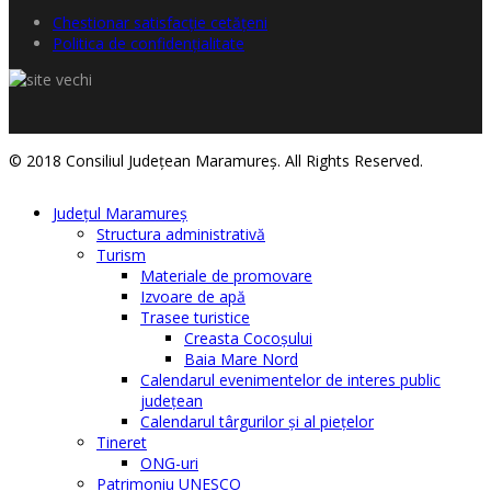
Chestionar satisfacţie cetăţeni
Politica de confidențialitate
© 2018 Consiliul Judeţean Maramureş. All Rights Reserved.
Judeţul Maramureş
Structura administrativă
Turism
Materiale de promovare
Izvoare de apă
Trasee turistice
Creasta Cocoșului
Baia Mare Nord
Calendarul evenimentelor de interes public
judeţean
Calendarul târgurilor şi al pieţelor
Tineret
ONG-uri
Patrimoniu UNESCO