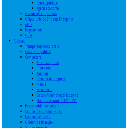
Servicii publice
Agenţi economici
Guvernanță corporativă
Ghişeu Unic de Eficienţă Energetică
ATOP
Regulamente
GDPR
Activitate
Transparenţă decizională
Consultare publică
Comunicare
Acreditare presă
Ultimă oră
Anunţuri
Comunicate de presă
Mesaje
Evenimente
Gazeta Administraţiei Judeţene
Noul coronavirus "COVID-19"
Responsabili comunicare
Şedinţe de consiliu - video
Evenimente - video
Ghiduri de finanţare
Site-uri proiecte