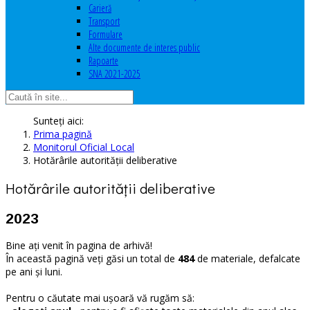
Carieră
Transport
Formulare
Alte documente de interes public
Rapoarte
SNA 2021-2025
Sunteți aici:
Prima pagină
Monitorul Oficial Local
Hotărârile autorităţii deliberative
Hotărârile autorităţii deliberative
2023
Bine ați venit în pagina de arhivă!
În această pagină veți găsi un total de
484
de materiale, defalcate
pe ani și luni.
Pentru o căutate mai ușoară vă rugăm să: