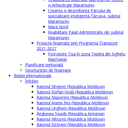
și Arheologie Maramureș
Crearea și dezvoltarea Parcului de
specializare inteligentă Fărcașa, județul
Maramureș
Mara Nord
Reabilitare Palat Administrativ din județul
Maramureș
Proiecte finanțate prin Programul Transport
2021-2027
Pod peste Tisa în zona Teplița din Sighetu
Marmației
Planificare teritorială
Oportunităţi de finanţare
Relaţii internaţionale
Înfrăţiri
Raionul Sîngerei (Republica Moldova)
Raionul Ștefan Vodă (Republica Moldova)
Raionul Nisporeni (Republica Moldova)
Raionul Anenii Noi (Republica Moldova)
Raionul Ungheni (Republica Moldova)
Regiunea Syunik (Republica Armenia)
Raionul Hîncești (Republica Moldova)
Raionul Străşeni (Republica Moldova)