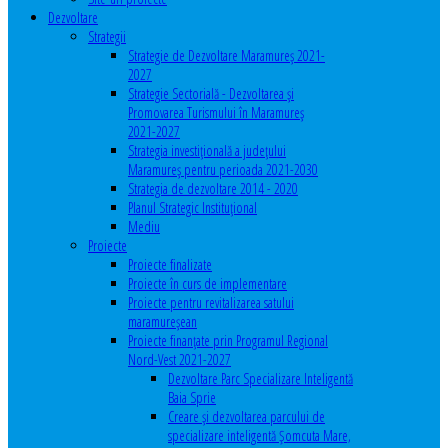
Dezvoltare
Strategii
Strategie de Dezvoltare Maramureș 2021-
2027
Strategie Sectorială - Dezvoltarea și
Promovarea Turismului în Maramureș
2021-2027
Strategia investiţională a județului
Maramureș pentru perioada 2021-2030
Strategia de dezvoltare 2014 - 2020
Planul Strategic Instituţional
Mediu
Proiecte
Proiecte finalizate
Proiecte în curs de implementare
Proiecte pentru revitalizarea satului
maramureşean
Proiecte finanțate prin Programul Regional
Nord-Vest 2021-2027
Dezvoltare Parc Specializare Inteligentă
Baia Sprie
Creare și dezvoltarea parcului de
specializare inteligentă Șomcuta Mare,