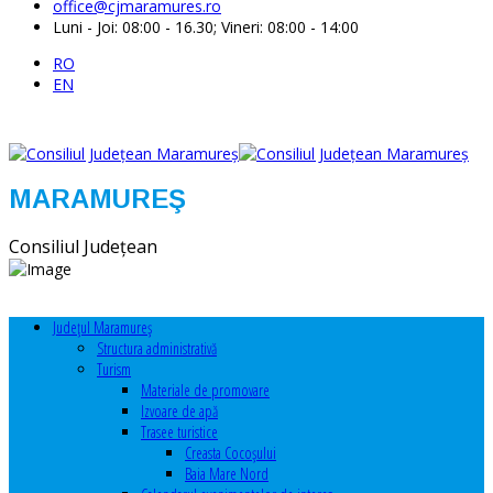
office@cjmaramures.ro
Luni - Joi: 08:00 - 16.30; Vineri: 08:00 - 14:00
RO
EN
MARAMUREŞ
Consiliul Judeţean
Judeţul Maramureş
Structura administrativă
Turism
Materiale de promovare
Izvoare de apă
Trasee turistice
Creasta Cocoșului
Baia Mare Nord