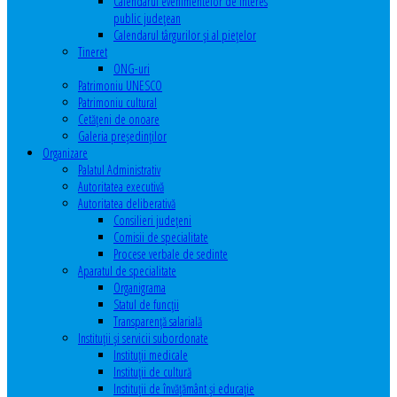
Calendarul evenimentelor de interes
public judeţean
Calendarul târgurilor şi al pieţelor
Tineret
ONG-uri
Patrimoniu UNESCO
Patrimoniu cultural
Cetăţeni de onoare
Galeria președinților
Organizare
Palatul Administrativ
Autoritatea executivă
Autoritatea deliberativă
Consilieri judeţeni
Comisii de specialitate
Procese verbale de sedinte
Aparatul de specialitate
Organigrama
Statul de funcții
Transparență salarială
Instituţii şi servicii subordonate
Instituţii medicale
Instituţii de cultură
Instituţii de învăţământ şi educaţie