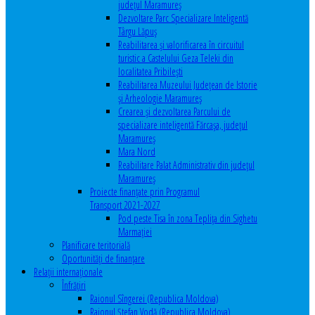
județul Maramureș
Dezvoltare Parc Specializare Inteligentă
Târgu Lăpuș
Reabilitarea și valorificarea în circuitul
turistic a Castelului Geza Teleki din
localitatea Pribilești
Reabilitarea Muzeului Județean de Istorie
și Arheologie Maramureș
Crearea și dezvoltarea Parcului de
specializare inteligentă Fărcașa, județul
Maramureș
Mara Nord
Reabilitare Palat Administrativ din județul
Maramureș
Proiecte finanțate prin Programul
Transport 2021-2027
Pod peste Tisa în zona Teplița din Sighetu
Marmației
Planificare teritorială
Oportunităţi de finanţare
Relaţii internaţionale
Înfrăţiri
Raionul Sîngerei (Republica Moldova)
Raionul Ștefan Vodă (Republica Moldova)