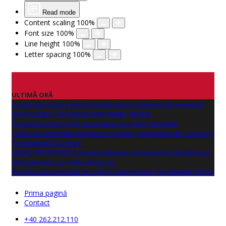
Read mode
Content scaling
100
%
Font size
100
%
Line height
100
%
Letter spacing
100
%
ULTIMĂ ORĂ
Lucrări de montare grinzi prefabricate la obiectivul de investitie
PASAJ CLUBUL VĂCARILOR (BAIA MARE - RECEA)
Programul pentru școli al României an școlar 2024-2025
Cărțile de identitate electronice și simple, disponibile din 10 iunie și
în municipiul Baia Mare
ANUNŢ IMPORTANT! Consiliul Județean Maramureș își desfășoară
activitatea într-un sediu temporar.
Numărul 262 al revistei de cultură "Nord Literar" își așteaptă cititorii
Prima pagină
Contact
+40 262.212.110