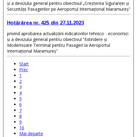
și a devizului general pentru obiectivul „Creşterea Siguranței și
Securității Pasagerilor pe Aeroportul Internaţional Maramureș”
Hotărârea nr. 425 din 27.11.2023
privind aprobarea actualizării indicatorilor tehnico - economici
și a devizului general pentru obiectivul ”Extindere și
Modernizare Terminal pentru Pasageri la Aeroportul
Internațional Maramureș”
Start
Prec
1
2
3
4
5
6
7
8
9
10
Mai departe