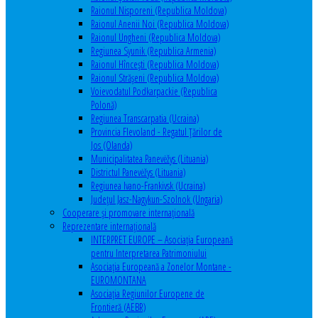
Raionul Nisporeni (Republica Moldova)
Raionul Anenii Noi (Republica Moldova)
Raionul Ungheni (Republica Moldova)
Regiunea Syunik (Republica Armenia)
Raionul Hîncești (Republica Moldova)
Raionul Străşeni (Republica Moldova)
Voievodatul Podkarpackie (Republica
Polonă)
Regiunea Transcarpatia (Ucraina)
Provincia Flevoland - Regatul Ţărilor de
Jos (Olanda)
Municipalitatea Panevėžys (Lituania)
Districtul Panevėžys (Lituania)
Regiunea Ivano-Frankivsk (Ucraina)
Judeţul Jasz-Nagykun-Szolnok (Ungaria)
Cooperare şi promovare internaţională
Reprezentare internaţională
INTERPRET EUROPE – Asociația Europeană
pentru Interpretarea Patrimoniului
Asociația Europeană a Zonelor Montane -
EUROMONTANA
Asociația Regiunilor Europene de
Frontieră (AEBR)