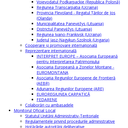
Voievodatul Podkarpackie (Republica Polonă)
Regiunea Transcarpatia (Ucraina)
Provincia Flevoland - Regatul Ţărilor de Jos
(Olanda)
Municipalitatea Panevėžys (Lituania)
Districtul Panevėžys (Lituania)
Regiunea Ivano-Frankivsk (Ucraina)
Judeţul Jasz-Nagykun-Szolnok (Ungaria)
Cooperare şi promovare internaţională
Reprezentare internaţională
INTERPRET EUROPE – Asociația Europeană
pentru Interpretarea Patrimoniului
Asociația Europeană a Zonelor Montane -
EUROMONTANA
Asociația Regiunilor Europene de Frontieră
(AEBR)
Adunarea Regiunilor Europene (ARE)
EUROREGIUNEA CARPATICĂ
FEDARENE
Colaborări cu ambasadele
Monitorul Oficial Local
Statutul Unităţii Administrativ-Teritoriale
Regulamentele privind procedurile administrative
Hotărârile autorităţii deliberative