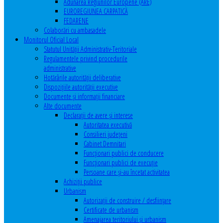
Adunarea Regiunilor Europene (ARE)
EUROREGIUNEA CARPATICĂ
FEDARENE
Colaborări cu ambasadele
Monitorul Oficial Local
Statutul Unităţii Administrativ-Teritoriale
Regulamentele privind procedurile
administrative
Hotărârile autorităţii deliberative
Dispoziţiile autorităţii executive
Documente şi informaţii financiare
Alte documente
Declaraţii de avere şi interese
Autoritatea executivă
Consilieri judeţeni
Cabinet Demnitari
Funcţionari publici de conducere
Funcționari publici de execuție
Persoane care şi-au încetat activitatea
Achiziţii publice
Urbanism
Autorizații de construire / desființare
Certificate de urbanism
Amenajarea teritoriului şi urbanism