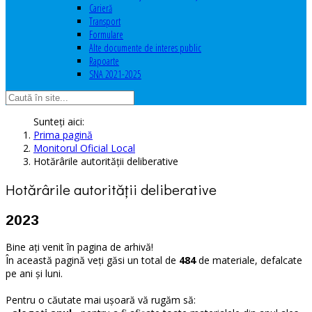
Carieră
Transport
Formulare
Alte documente de interes public
Rapoarte
SNA 2021-2025
Sunteți aici:
Prima pagină
Monitorul Oficial Local
Hotărârile autorităţii deliberative
Hotărârile autorităţii deliberative
2023
Bine ați venit în pagina de arhivă!
În această pagină veți găsi un total de
484
de materiale, defalcate
pe ani și luni.
Pentru o căutate mai ușoară vă rugăm să: