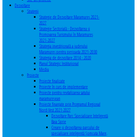
Dezvoltare
Strategii
Strategie de Dezvoltare Maramureș 2021-
2027
Strategie Sectorială - Dezvoltarea și
Promovarea Turismului în Maramureș
2021-2027
Strategia investiţională a județului
Maramureș pentru perioada 2021-2030
Strategia de dezvoltare 2014 - 2020
Planul Strategic Instituţional
Mediu
Proiecte
Proiecte finalizate
Proiecte în curs de implementare
Proiecte pentru revitalizarea satului
maramureşean
Proiecte finanțate prin Programul Regional
Nord-Vest 2021-2027
Dezvoltare Parc Specializare Inteligentă
Baia Sprie
Creare și dezvoltarea parcului de
specializare inteligentă Șomcuta Mare,