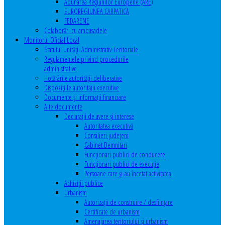
Adunarea Regiunilor Europene (ARE)
EUROREGIUNEA CARPATICĂ
FEDARENE
Colaborări cu ambasadele
Monitorul Oficial Local
Statutul Unităţii Administrativ-Teritoriale
Regulamentele privind procedurile
administrative
Hotărârile autorităţii deliberative
Dispoziţiile autorităţii executive
Documente şi informaţii financiare
Alte documente
Declaraţii de avere şi interese
Autoritatea executivă
Consilieri judeţeni
Cabinet Demnitari
Funcţionari publici de conducere
Funcționari publici de execuție
Persoane care şi-au încetat activitatea
Achiziţii publice
Urbanism
Autorizații de construire / desființare
Certificate de urbanism
Amenajarea teritoriului şi urbanism