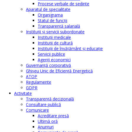
Procese verbale de sedinte
Aparatul de specialitate
Organigrama
Statul de funcții
Transparență salarială
Instituţii şi servicii subordonate
Instituţii medicale
Instituţii de cultură
Instituţii de învăţământ şi educaţie
Servicii publice
Agenţi economici
Guvernanță corporativă
Ghişeu Unic de Eficienţă Energetică
ATOP
Regulamente
GDPR
Activitate
Transparenţă decizională
Consultare publică
Comunicare
Acreditare presă
Ultimă oră
Anunţuri