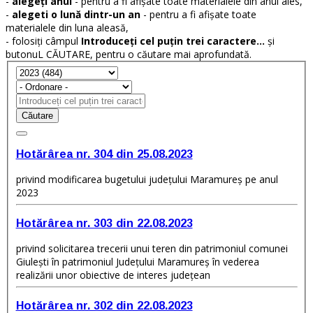
-
alegeți anul
- pentru a fi afișate toate materialele din anul ales,
-
alegeti o lună dintr-un an
- pentru a fi afișate toate
materialele din luna aleasă,
- folosiți câmpul
Introduceți cel puțin trei caractere...
și
butonuL CĂUTARE, pentru o căutare mai aprofundată.
Căutare
Hotărârea nr. 304 din 25.08.2023
privind modificarea bugetului judeţului Maramureș pe anul
2023
Hotărârea nr. 303 din 22.08.2023
privind solicitarea trecerii unui teren din patrimoniul comunei
Giulești în patrimoniul Județului Maramureș în vederea
realizării unor obiective de interes județean
Hotărârea nr. 302 din 22.08.2023