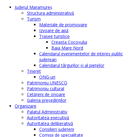
Judeţul Maramureş
Structura administrativă
Turism
Materiale de promovare
Izvoare de apă
Trasee turistice
Creasta Cocoșului
Baia Mare Nord
Calendarul evenimentelor de interes public
judeţean
Calendarul târgurilor şi al pieţelor
Tineret
ONG-uri
Patrimoniu UNESCO
Patrimoniu cultural
Cetăţeni de onoare
Galeria președinților
Organizare
Palatul Administrativ
Autoritatea executivă
Autoritatea deliberativă
Consilieri judeţeni
Comisii de specialitate