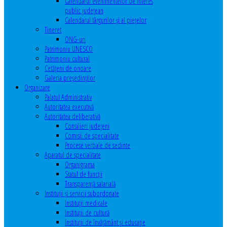
Calendarul evenimentelor de interes
public judeţean
Calendarul târgurilor şi al pieţelor
Tineret
ONG-uri
Patrimoniu UNESCO
Patrimoniu cultural
Cetăţeni de onoare
Galeria președinților
Organizare
Palatul Administrativ
Autoritatea executivă
Autoritatea deliberativă
Consilieri judeţeni
Comisii de specialitate
Procese verbale de sedinte
Aparatul de specialitate
Organigrama
Statul de funcții
Transparență salarială
Instituţii şi servicii subordonate
Instituţii medicale
Instituţii de cultură
Instituţii de învăţământ şi educaţie