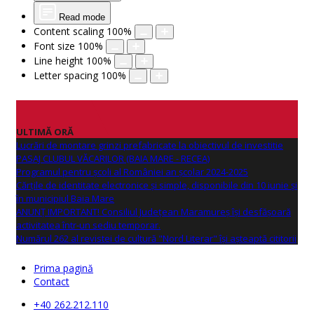
Read mode
Content scaling
100
%
Font size
100
%
Line height
100
%
Letter spacing
100
%
ULTIMĂ ORĂ
Lucrări de montare grinzi prefabricate la obiectivul de investitie
PASAJ CLUBUL VĂCARILOR (BAIA MARE - RECEA)
Programul pentru școli al României an școlar 2024-2025
Cărțile de identitate electronice și simple, disponibile din 10 iunie și
în municipiul Baia Mare
ANUNŢ IMPORTANT! Consiliul Județean Maramureș își desfășoară
activitatea într-un sediu temporar.
Numărul 262 al revistei de cultură "Nord Literar" își așteaptă cititorii
Prima pagină
Contact
+40 262.212.110