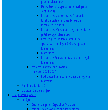
județul Maramureș
Dezvoltare Parc Specializare Inteligentă
Târgu Lăpuș
Reabilitarea și valorificarea în circuitul
turistic a Castelului Geza Teleki din
localitatea Pribilești
Reabilitarea Muzeului Județean de Istorie
și Arheologie Maramureș
Crearea și dezvoltarea Parcului de
specializare inteligentă Fărcașa, județul
Maramureș
Mara Nord
Reabilitare Palat Administrativ din județul
Maramureș
Proiecte finanțate prin Programul
Transport 2021-2027
Pod peste Tisa în zona Teplița din Sighetu
Marmației
Planificare teritorială
Oportunităţi de finanţare
Relaţii internaţionale
Înfrăţiri
Raionul Sîngerei (Republica Moldova)
Raionul Ștefan Vodă (Republica Moldova)