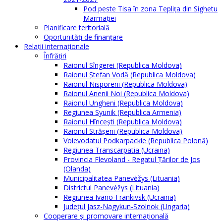
Pod peste Tisa în zona Teplița din Sighetu
Marmației
Planificare teritorială
Oportunităţi de finanţare
Relaţii internaţionale
Înfrăţiri
Raionul Sîngerei (Republica Moldova)
Raionul Ștefan Vodă (Republica Moldova)
Raionul Nisporeni (Republica Moldova)
Raionul Anenii Noi (Republica Moldova)
Raionul Ungheni (Republica Moldova)
Regiunea Syunik (Republica Armenia)
Raionul Hîncești (Republica Moldova)
Raionul Străşeni (Republica Moldova)
Voievodatul Podkarpackie (Republica Polonă)
Regiunea Transcarpatia (Ucraina)
Provincia Flevoland - Regatul Ţărilor de Jos
(Olanda)
Municipalitatea Panevėžys (Lituania)
Districtul Panevėžys (Lituania)
Regiunea Ivano-Frankivsk (Ucraina)
Judeţul Jasz-Nagykun-Szolnok (Ungaria)
Cooperare şi promovare internaţională