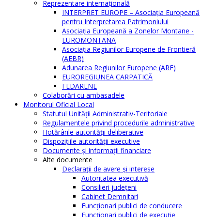
Reprezentare internaţională
INTERPRET EUROPE – Asociația Europeană
pentru Interpretarea Patrimoniului
Asociația Europeană a Zonelor Montane -
EUROMONTANA
Asociația Regiunilor Europene de Frontieră
(AEBR)
Adunarea Regiunilor Europene (ARE)
EUROREGIUNEA CARPATICĂ
FEDARENE
Colaborări cu ambasadele
Monitorul Oficial Local
Statutul Unităţii Administrativ-Teritoriale
Regulamentele privind procedurile administrative
Hotărârile autorităţii deliberative
Dispoziţiile autorităţii executive
Documente şi informaţii financiare
Alte documente
Declaraţii de avere şi interese
Autoritatea executivă
Consilieri judeţeni
Cabinet Demnitari
Funcţionari publici de conducere
Funcționari publici de execuție