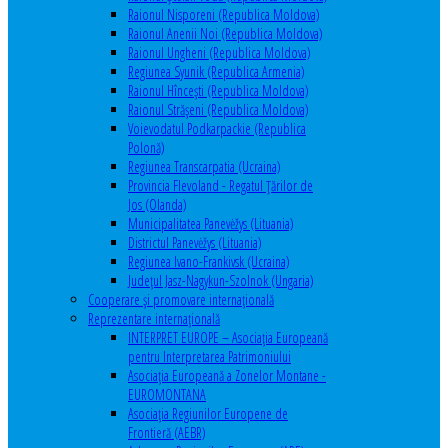
Raionul Nisporeni (Republica Moldova)
Raionul Anenii Noi (Republica Moldova)
Raionul Ungheni (Republica Moldova)
Regiunea Syunik (Republica Armenia)
Raionul Hîncești (Republica Moldova)
Raionul Străşeni (Republica Moldova)
Voievodatul Podkarpackie (Republica
Polonă)
Regiunea Transcarpatia (Ucraina)
Provincia Flevoland - Regatul Ţărilor de
Jos (Olanda)
Municipalitatea Panevėžys (Lituania)
Districtul Panevėžys (Lituania)
Regiunea Ivano-Frankivsk (Ucraina)
Judeţul Jasz-Nagykun-Szolnok (Ungaria)
Cooperare şi promovare internaţională
Reprezentare internaţională
INTERPRET EUROPE – Asociația Europeană
pentru Interpretarea Patrimoniului
Asociația Europeană a Zonelor Montane -
EUROMONTANA
Asociația Regiunilor Europene de
Frontieră (AEBR)