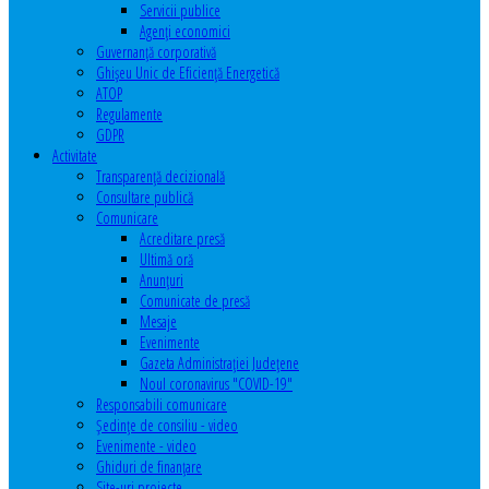
Servicii publice
Agenţi economici
Guvernanță corporativă
Ghişeu Unic de Eficienţă Energetică
ATOP
Regulamente
GDPR
Activitate
Transparenţă decizională
Consultare publică
Comunicare
Acreditare presă
Ultimă oră
Anunţuri
Comunicate de presă
Mesaje
Evenimente
Gazeta Administraţiei Judeţene
Noul coronavirus "COVID-19"
Responsabili comunicare
Şedinţe de consiliu - video
Evenimente - video
Ghiduri de finanţare
Site-uri proiecte