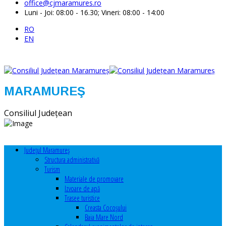
office@cjmaramures.ro
Luni - Joi: 08:00 - 16.30; Vineri: 08:00 - 14:00
RO
EN
MARAMUREŞ
Consiliul Judeţean
Judeţul Maramureş
Structura administrativă
Turism
Materiale de promovare
Izvoare de apă
Trasee turistice
Creasta Cocoșului
Baia Mare Nord