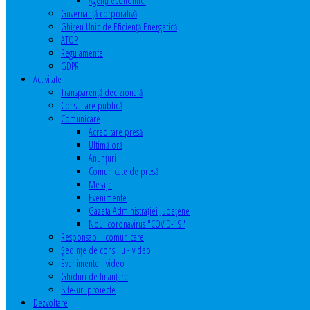
Agenţi economici
Guvernanță corporativă
Ghişeu Unic de Eficienţă Energetică
ATOP
Regulamente
GDPR
Activitate
Transparenţă decizională
Consultare publică
Comunicare
Acreditare presă
Ultimă oră
Anunţuri
Comunicate de presă
Mesaje
Evenimente
Gazeta Administraţiei Judeţene
Noul coronavirus "COVID-19"
Responsabili comunicare
Şedinţe de consiliu - video
Evenimente - video
Ghiduri de finanţare
Site-uri proiecte
Dezvoltare