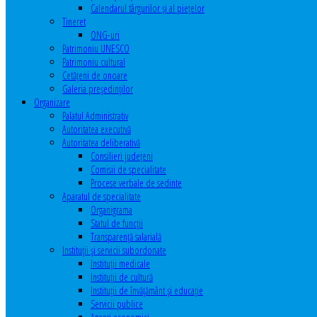
Calendarul târgurilor şi al pieţelor
Tineret
ONG-uri
Patrimoniu UNESCO
Patrimoniu cultural
Cetăţeni de onoare
Galeria președinților
Organizare
Palatul Administrativ
Autoritatea executivă
Autoritatea deliberativă
Consilieri judeţeni
Comisii de specialitate
Procese verbale de sedinte
Aparatul de specialitate
Organigrama
Statul de funcții
Transparență salarială
Instituţii şi servicii subordonate
Instituţii medicale
Instituţii de cultură
Instituţii de învăţământ şi educaţie
Servicii publice