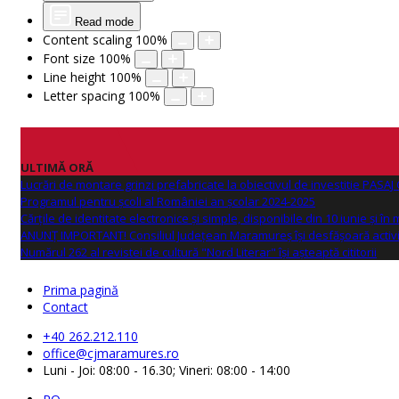
Read mode
Content scaling
100
%
Font size
100
%
Line height
100
%
Letter spacing
100
%
ULTIMĂ ORĂ
Lucrări de montare grinzi prefabricate la obiectivul de investitie PAS
Programul pentru școli al României an școlar 2024-2025
Cărțile de identitate electronice și simple, disponibile din 10 iunie și în
ANUNŢ IMPORTANT! Consiliul Județean Maramureș își desfășoară activi
Numărul 262 al revistei de cultură "Nord Literar" își așteaptă cititorii
Prima pagină
Contact
+40 262.212.110
office@cjmaramures.ro
Luni - Joi: 08:00 - 16.30; Vineri: 08:00 - 14:00