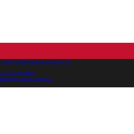
AJ CLUBUL VĂCARILOR (BAIA MARE - RECEA)
 municipiul Baia Mare
tatea într-un sediu temporar.