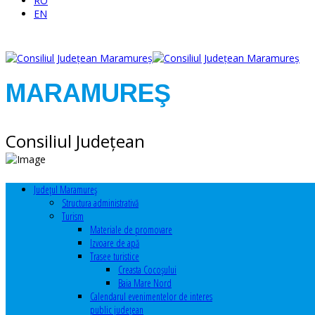
RO
EN
MARAMUREŞ
Consiliul Judeţean
Judeţul Maramureş
Structura administrativă
Turism
Materiale de promovare
Izvoare de apă
Trasee turistice
Creasta Cocoșului
Baia Mare Nord
Calendarul evenimentelor de interes
public judeţean