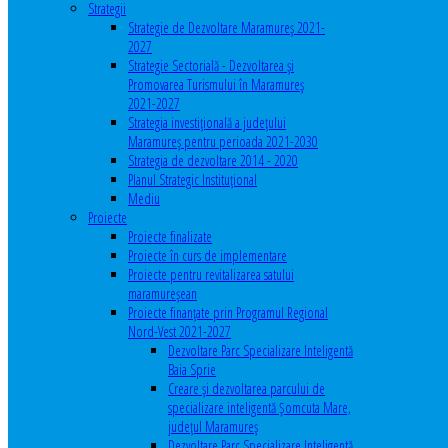
Strategii
Strategie de Dezvoltare Maramureș 2021-
2027
Strategie Sectorială - Dezvoltarea și
Promovarea Turismului în Maramureș
2021-2027
Strategia investiţională a județului
Maramureș pentru perioada 2021-2030
Strategia de dezvoltare 2014 - 2020
Planul Strategic Instituţional
Mediu
Proiecte
Proiecte finalizate
Proiecte în curs de implementare
Proiecte pentru revitalizarea satului
maramureşean
Proiecte finanțate prin Programul Regional
Nord-Vest 2021-2027
Dezvoltare Parc Specializare Inteligentă
Baia Sprie
Creare și dezvoltarea parcului de
specializare inteligentă Șomcuta Mare,
județul Maramureș
Dezvoltare Parc Specializare Inteligentă