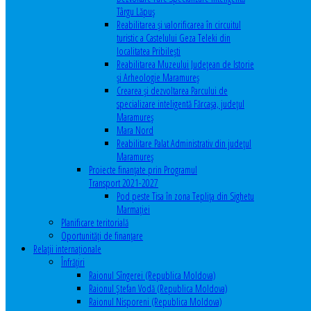
Târgu Lăpuș
Reabilitarea și valorificarea în circuitul
turistic a Castelului Geza Teleki din
localitatea Pribilești
Reabilitarea Muzeului Județean de Istorie
și Arheologie Maramureș
Crearea și dezvoltarea Parcului de
specializare inteligentă Fărcașa, județul
Maramureș
Mara Nord
Reabilitare Palat Administrativ din județul
Maramureș
Proiecte finanțate prin Programul
Transport 2021-2027
Pod peste Tisa în zona Teplița din Sighetu
Marmației
Planificare teritorială
Oportunităţi de finanţare
Relaţii internaţionale
Înfrăţiri
Raionul Sîngerei (Republica Moldova)
Raionul Ștefan Vodă (Republica Moldova)
Raionul Nisporeni (Republica Moldova)