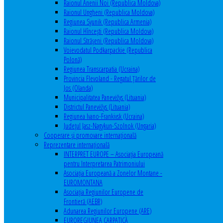
Raionul Anenii Noi (Republica Moldova)
Raionul Ungheni (Republica Moldova)
Regiunea Syunik (Republica Armenia)
Raionul Hîncești (Republica Moldova)
Raionul Străşeni (Republica Moldova)
Voievodatul Podkarpackie (Republica
Polonă)
Regiunea Transcarpatia (Ucraina)
Provincia Flevoland - Regatul Ţărilor de
Jos (Olanda)
Municipalitatea Panevėžys (Lituania)
Districtul Panevėžys (Lituania)
Regiunea Ivano-Frankivsk (Ucraina)
Judeţul Jasz-Nagykun-Szolnok (Ungaria)
Cooperare şi promovare internaţională
Reprezentare internaţională
INTERPRET EUROPE – Asociația Europeană
pentru Interpretarea Patrimoniului
Asociația Europeană a Zonelor Montane -
EUROMONTANA
Asociația Regiunilor Europene de
Frontieră (AEBR)
Adunarea Regiunilor Europene (ARE)
EUROREGIUNEA CARPATICĂ