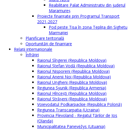
Reabilitare Palat Administrativ din județul
Maramureș
Proiecte finanțate prin Programul Transport
2021-2027
Pod peste Tisa în zona Teplița din Sighetu
Marmației
Planificare teritorială
Oportunităţi de finanţare
Relaţii internaţionale
Înfrăţiri
Raionul Sîngerei (Republica Moldova)
Raionul Ștefan Vodă (Republica Moldova)
Raionul Nisporeni (Republica Moldova)
Raionul Anenii Noi (Republica Moldova)
Raionul Ungheni (Republica Moldova)
Regiunea Syunik (Republica Armenia)
Raionul Hîncești (Republica Moldova)
Raionul Străşeni (Republica Moldova)
Voievodatul Podkarpackie (Republica Polonă)
Regiunea Transcarpatia (Ucraina)
Provincia Flevoland - Regatul Ţărilor de Jos
(Olanda)
Municipalitatea Panevėžys (Lituania)