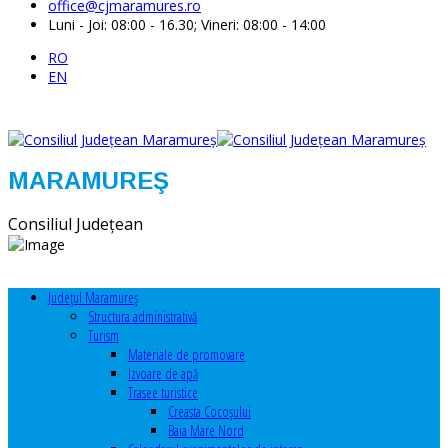
office@cjmaramures.ro
Luni - Joi: 08:00 - 16.30; Vineri: 08:00 - 14:00
RO
EN
MARAMUREŞ
Consiliul Judeţean
Judeţul Maramureş
Structura administrativă
Turism
Materiale de promovare
Izvoare de apă
Trasee turistice
Creasta Cocoșului
Baia Mare Nord