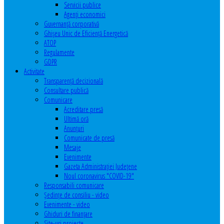
Servicii publice
Agenţi economici
Guvernanță corporativă
Ghişeu Unic de Eficienţă Energetică
ATOP
Regulamente
GDPR
Activitate
Transparenţă decizională
Consultare publică
Comunicare
Acreditare presă
Ultimă oră
Anunţuri
Comunicate de presă
Mesaje
Evenimente
Gazeta Administraţiei Judeţene
Noul coronavirus "COVID-19"
Responsabili comunicare
Şedinţe de consiliu - video
Evenimente - video
Ghiduri de finanţare
Site-uri proiecte