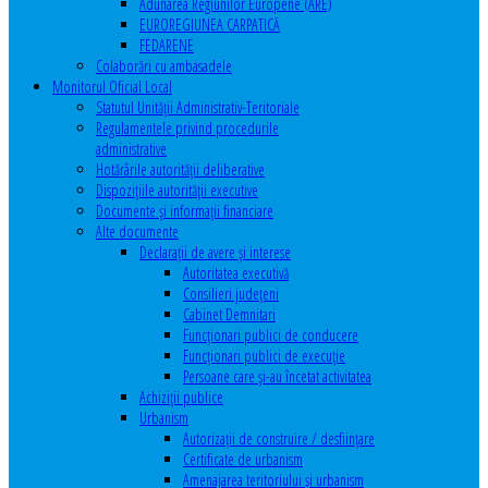
Adunarea Regiunilor Europene (ARE)
EUROREGIUNEA CARPATICĂ
FEDARENE
Colaborări cu ambasadele
Monitorul Oficial Local
Statutul Unităţii Administrativ-Teritoriale
Regulamentele privind procedurile
administrative
Hotărârile autorităţii deliberative
Dispoziţiile autorităţii executive
Documente şi informaţii financiare
Alte documente
Declaraţii de avere şi interese
Autoritatea executivă
Consilieri judeţeni
Cabinet Demnitari
Funcţionari publici de conducere
Funcționari publici de execuție
Persoane care şi-au încetat activitatea
Achiziţii publice
Urbanism
Autorizații de construire / desființare
Certificate de urbanism
Amenajarea teritoriului şi urbanism