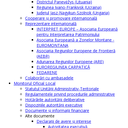
Districtul Panevėžys (Lituania)
Regiunea Ivano-Frankivsk (Ucraina)
Judeţul Jasz-Nagykun-Szolnok (Ungaria)
Cooperare şi promovare internaţională
Reprezentare internaţională
INTERPRET EUROPE – Asociația Europeană
pentru Interpretarea Patrimoniului
Asociația Europeană a Zonelor Montane -
EUROMONTANA
Asociația Regiunilor Europene de Frontieră
(AEBR)
Adunarea Regiunilor Europene (ARE)
EUROREGIUNEA CARPATICĂ
FEDARENE
Colaborări cu ambasadele
Monitorul Oficial Local
Statutul Unităţii Administrativ-Teritoriale
Regulamentele privind procedurile administrative
Hotărârile autorităţii deliberative
Dispoziţiile autorităţii executive
Documente şi informaţii financiare
Alte documente
Declaraţii de avere şi interese
Autoritatea executivă