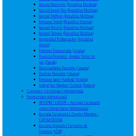
Raionul Nisporeni (Republica Moldova)
Raionul Anenii Noi (Republica Moldova)
Raionul Ungheni (Republica Moldova)
Regiunea Syunik (Republica Armenia)
Raionul Hîncești (Republica Moldova)
Raionul Străşeni (Republica Moldova)
Voievodatul Podkarpackie (Republica
Polonă)
Regiunea Transcarpatia (Ucraina)
Provincia Flevoland - Regatul Ţărilor de
Jos (Olanda)
Municipalitatea Panevėžys (Lituania)
Districtul Panevėžys (Lituania)
Regiunea Ivano-Frankivsk (Ucraina)
Judeţul Jasz-Nagykun-Szolnok (Ungaria)
Cooperare şi promovare internaţională
Reprezentare internaţională
INTERPRET EUROPE – Asociația Europeană
pentru Interpretarea Patrimoniului
Asociația Europeană a Zonelor Montane -
EUROMONTANA
Asociația Regiunilor Europene de
Frontieră (AEBR)