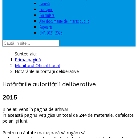
Carieră
Transport
Formulare
Alte documente de interes public
Rapoarte
SNA 2021-2025
Sunteți aici:
Prima pagină
Monitorul Oficial Local
Hotărârile autorităţii deliberative
Hotărârile autorităţii deliberative
2015
Bine ați venit în pagina de arhivă!
În această pagină veți găsi un total de
244
de materiale, defalcate
pe ani și luni.
Pentru o căutate mai ușoară vă rugăm să: