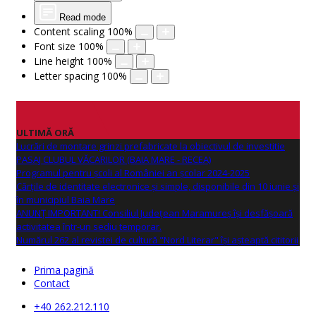
Read mode
Content scaling
100
%
Font size
100
%
Line height
100
%
Letter spacing
100
%
ULTIMĂ ORĂ
Lucrări de montare grinzi prefabricate la obiectivul de investitie
PASAJ CLUBUL VĂCARILOR (BAIA MARE - RECEA)
Programul pentru școli al României an școlar 2024-2025
Cărțile de identitate electronice și simple, disponibile din 10 iunie și
în municipiul Baia Mare
ANUNŢ IMPORTANT! Consiliul Județean Maramureș își desfășoară
activitatea într-un sediu temporar.
Numărul 262 al revistei de cultură "Nord Literar" își așteaptă cititorii
Prima pagină
Contact
+40 262.212.110