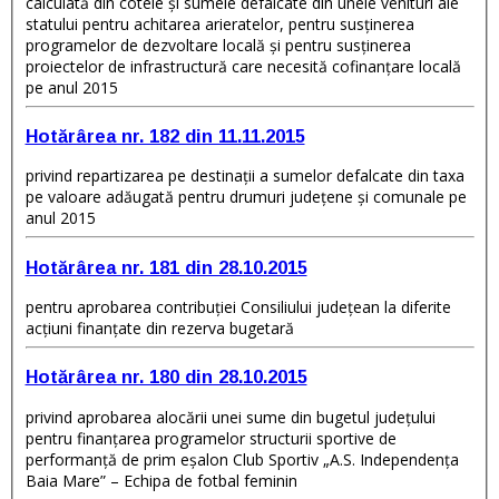
calculată din cotele şi sumele defalcate din unele venituri ale
statului pentru achitarea arieratelor, pentru susţinerea
programelor de dezvoltare locală şi pentru susţinerea
proiectelor de infrastructură care necesită cofinanţare locală
pe anul 2015
Hotărârea nr. 182 din 11.11.2015
privind repartizarea pe destinaţii a sumelor defalcate din taxa
pe valoare adăugată pentru drumuri judeţene şi comunale pe
anul 2015
Hotărârea nr. 181 din 28.10.2015
pentru aprobarea contribuţiei Consiliului judeţean la diferite
acţiuni finanţate din rezerva bugetară
Hotărârea nr. 180 din 28.10.2015
privind aprobarea alocării unei sume din bugetul judeţului
pentru finanţarea programelor structurii sportive de
performanţă de prim eşalon Club Sportiv „A.S. Independenţa
Baia Mare” – Echipa de fotbal feminin