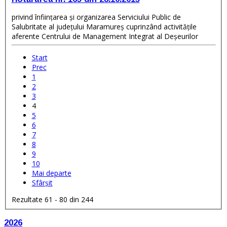
privind înfiinţarea şi organizarea Serviciului Public de
Salubritate al judeţului Maramureş cuprinzând activităţile
aferente Centrului de Management Integrat al Deşeurilor
Start
Prec
1
2
3
4
5
6
7
8
9
10
Mai departe
Sfârșit
Rezultate 61 - 80 din 244
2026