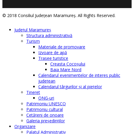
© 2018 Consiliul Judeţean Maramureş. All Rights Reserved.
Judeţul Maramureş
Structura administrativă
Turism
Materiale de promovare
Izvoare de apă
Trasee turistice
Creasta Cocoșului
Baia Mare Nord
Calendarul evenimentelor de interes public
judeţean
Calendarul târgurilor şi al pieţelor
Tineret
ONG-uri
Patrimoniu UNESCO
Patrimoniu cultural
Cetăţeni de onoare
Galeria președinților
Organizare
Palatul Administrativ