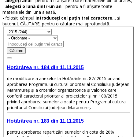
-
alegeți anul
- pentru a fi afișate toate materialele din anul ales,
-
alegeti o lună dintr-un an
- pentru a fi afișate toate
materialele din luna aleasă,
- folosiți câmpul
Introduceți cel puțin trei caractere...
și
butonuL CĂUTARE, pentru o căutare mai aprofundată.
Căutare
Hotărârea nr. 184 din 11.11.2015
de modificare a anexelor la Hotărârile nr. 87/ 2015 privind
aprobarea Programului cultural prioritar al Consiliului Judeţean
Maramureş şi a criteriilor organizatorice şi valorice care
conferă caracterul prioritar al proiectelor şi nr. 100/2015
privind aprobarea sumelor alocate pentru Programul cultural
prioritar al Consiliului Judeţean Maramureş
Hotărârea nr. 183 din 11.11.2015
pentru aprobarea repartizării sumelor din cota de 20%