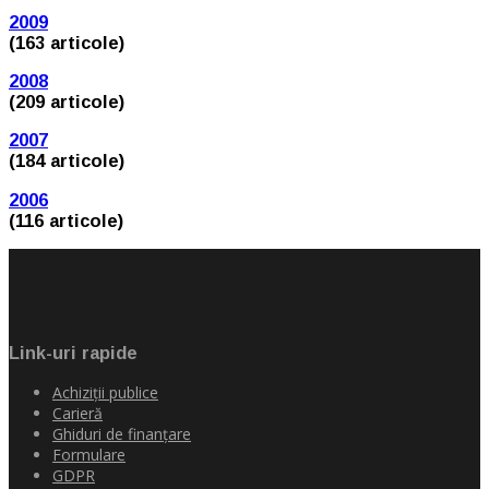
2009
(163 articole)
2008
(209 articole)
2007
(184 articole)
2006
(116 articole)
Link-uri rapide
Achiziţii publice
Carieră
Ghiduri de finanţare
Formulare
GDPR