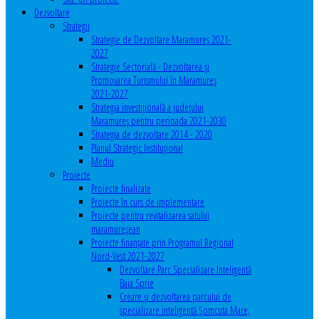
Dezvoltare
Strategii
Strategie de Dezvoltare Maramureș 2021-
2027
Strategie Sectorială - Dezvoltarea și
Promovarea Turismului în Maramureș
2021-2027
Strategia investiţională a județului
Maramureș pentru perioada 2021-2030
Strategia de dezvoltare 2014 - 2020
Planul Strategic Instituţional
Mediu
Proiecte
Proiecte finalizate
Proiecte în curs de implementare
Proiecte pentru revitalizarea satului
maramureşean
Proiecte finanțate prin Programul Regional
Nord-Vest 2021-2027
Dezvoltare Parc Specializare Inteligentă
Baia Sprie
Creare și dezvoltarea parcului de
specializare inteligentă Șomcuta Mare,