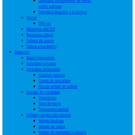
Calendarul evenimentelor de interes
public judeţean
Calendarul târgurilor şi al pieţelor
Tineret
ONG-uri
Patrimoniu UNESCO
Patrimoniu cultural
Cetăţeni de onoare
Galeria președinților
Organizare
Palatul Administrativ
Autoritatea executivă
Autoritatea deliberativă
Consilieri judeţeni
Comisii de specialitate
Procese verbale de sedinte
Aparatul de specialitate
Organigrama
Statul de funcții
Transparență salarială
Instituţii şi servicii subordonate
Instituţii medicale
Instituţii de cultură
Instituţii de învăţământ şi educaţie