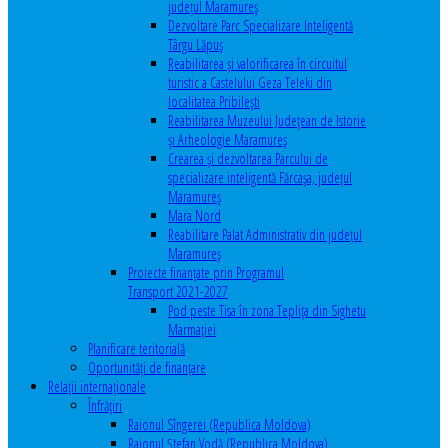
județul Maramureș
Dezvoltare Parc Specializare Inteligentă
Târgu Lăpuș
Reabilitarea și valorificarea în circuitul
turistic a Castelului Geza Teleki din
localitatea Pribilești
Reabilitarea Muzeului Județean de Istorie
și Arheologie Maramureș
Crearea și dezvoltarea Parcului de
specializare inteligentă Fărcașa, județul
Maramureș
Mara Nord
Reabilitare Palat Administrativ din județul
Maramureș
Proiecte finanțate prin Programul
Transport 2021-2027
Pod peste Tisa în zona Teplița din Sighetu
Marmației
Planificare teritorială
Oportunităţi de finanţare
Relaţii internaţionale
Înfrăţiri
Raionul Sîngerei (Republica Moldova)
Raionul Ștefan Vodă (Republica Moldova)