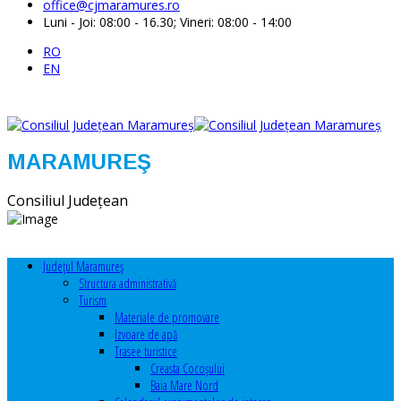
office@cjmaramures.ro
Luni - Joi: 08:00 - 16.30; Vineri: 08:00 - 14:00
RO
EN
MARAMUREŞ
Consiliul Judeţean
Judeţul Maramureş
Structura administrativă
Turism
Materiale de promovare
Izvoare de apă
Trasee turistice
Creasta Cocoșului
Baia Mare Nord