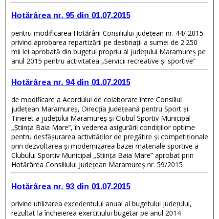
Hotărârea nr. 95 din 01.07.2015
pentru modificarea Hotărârii Consiliului judeţean nr. 44/ 2015
privind aprobarea repartizării pe destinaţii a sumei de 2.250
mii lei aprobată din bugetul propriu al judeţului Maramureş pe
anul 2015 pentru activitatea „Servicii recreative şi sportive”
Hotărârea nr. 94 din 01.07.2015
de modificare a Acordului de colaborare între Consiliul
judeţean Maramureş, Direcţia Judeţeană pentru Sport şi
Tineret a judeţului Maramureş şi Clubul Sportiv Municipal
„Ştiinţa Baia Mare”, în vederea asigurării condiţiilor optime
pentru desfăşurarea activităţilor de pregătire şi competiţionale
prin dezvoltarea şi modernizarea bazei materiale sportive a
Clubului Sportiv Municipal „Ştiinţa Baia Mare” aprobat prin
Hotărârea Consiliului Judeţean Maramureş nr. 59/2015
Hotărârea nr. 93 din 01.07.2015
privind utilizarea excedentului anual al bugetului judeţului,
rezultat la încheierea exercitiului bugetar pe anul 2014