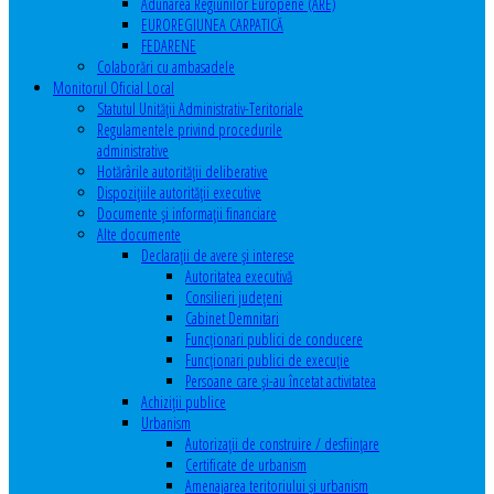
Adunarea Regiunilor Europene (ARE)
EUROREGIUNEA CARPATICĂ
FEDARENE
Colaborări cu ambasadele
Monitorul Oficial Local
Statutul Unităţii Administrativ-Teritoriale
Regulamentele privind procedurile
administrative
Hotărârile autorităţii deliberative
Dispoziţiile autorităţii executive
Documente şi informaţii financiare
Alte documente
Declaraţii de avere şi interese
Autoritatea executivă
Consilieri judeţeni
Cabinet Demnitari
Funcţionari publici de conducere
Funcționari publici de execuție
Persoane care şi-au încetat activitatea
Achiziţii publice
Urbanism
Autorizații de construire / desființare
Certificate de urbanism
Amenajarea teritoriului şi urbanism