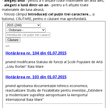
-
alegeți anul
- pentru a fi afișate toate materialele din anul ales,
-
alegeti o lună dintr-un an
- pentru a fi afișate toate
materialele din luna aleasă,
- folosiți câmpul
Introduceți cel puțin trei caractere...
și
butonuL CĂUTARE, pentru o căutare mai aprofundată.
Căutare
Hotărârea nr. 104 din 01.07.2015
privind modificarea Statului de funcţii al Şcolii Populare de Artă
„Liviu Borlan” Baia Mare
Hotărârea nr. 103 din 01.07.2015
privind aprobarea documentaţiei tehnico-economice,
reactualizare Studiu de Fezabilitate pentru investiţia „Extindere
şi modernizare suprafeţe aeroportuare la Aeroportul
Internaţional Baia Mare”