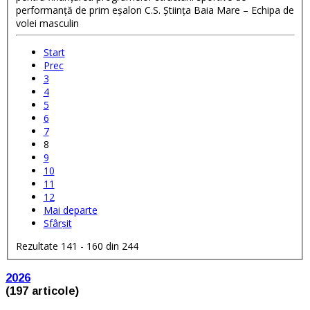
performanţă de prim eşalon C.S. Ştiinţa Baia Mare – Echipa de
volei masculin
Start
Prec
3
4
5
6
7
8
9
10
11
12
Mai departe
Sfârșit
Rezultate 141 - 160 din 244
2026
(197 articole)