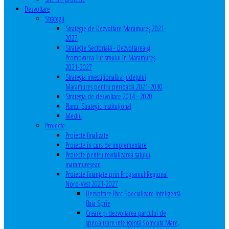
Dezvoltare
Strategii
Strategie de Dezvoltare Maramureș 2021-
2027
Strategie Sectorială - Dezvoltarea și
Promovarea Turismului în Maramureș
2021-2027
Strategia investiţională a județului
Maramureș pentru perioada 2021-2030
Strategia de dezvoltare 2014 - 2020
Planul Strategic Instituţional
Mediu
Proiecte
Proiecte finalizate
Proiecte în curs de implementare
Proiecte pentru revitalizarea satului
maramureşean
Proiecte finanțate prin Programul Regional
Nord-Vest 2021-2027
Dezvoltare Parc Specializare Inteligentă
Baia Sprie
Creare și dezvoltarea parcului de
specializare inteligentă Șomcuta Mare,