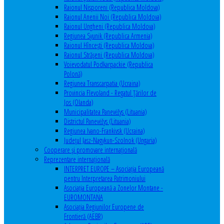
Raionul Nisporeni (Republica Moldova)
Raionul Anenii Noi (Republica Moldova)
Raionul Ungheni (Republica Moldova)
Regiunea Syunik (Republica Armenia)
Raionul Hîncești (Republica Moldova)
Raionul Străşeni (Republica Moldova)
Voievodatul Podkarpackie (Republica
Polonă)
Regiunea Transcarpatia (Ucraina)
Provincia Flevoland - Regatul Ţărilor de
Jos (Olanda)
Municipalitatea Panevėžys (Lituania)
Districtul Panevėžys (Lituania)
Regiunea Ivano-Frankivsk (Ucraina)
Judeţul Jasz-Nagykun-Szolnok (Ungaria)
Cooperare şi promovare internaţională
Reprezentare internaţională
INTERPRET EUROPE – Asociația Europeană
pentru Interpretarea Patrimoniului
Asociația Europeană a Zonelor Montane -
EUROMONTANA
Asociația Regiunilor Europene de
Frontieră (AEBR)