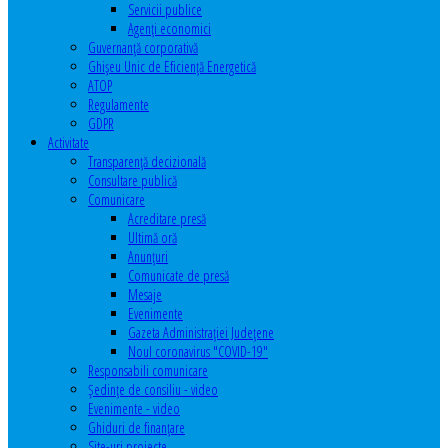
Servicii publice
Agenţi economici
Guvernanță corporativă
Ghişeu Unic de Eficienţă Energetică
ATOP
Regulamente
GDPR
Activitate
Transparenţă decizională
Consultare publică
Comunicare
Acreditare presă
Ultimă oră
Anunţuri
Comunicate de presă
Mesaje
Evenimente
Gazeta Administraţiei Judeţene
Noul coronavirus "COVID-19"
Responsabili comunicare
Şedinţe de consiliu - video
Evenimente - video
Ghiduri de finanţare
Site-uri proiecte