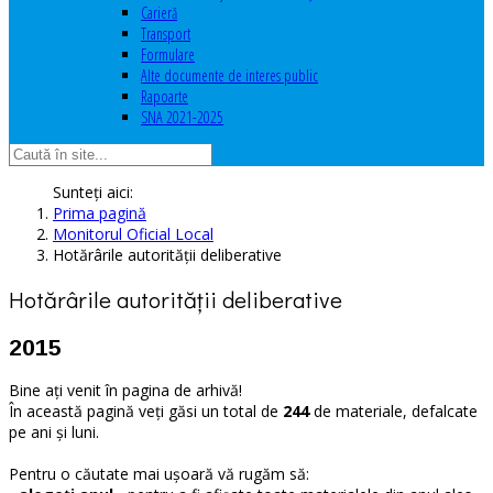
Carieră
Transport
Formulare
Alte documente de interes public
Rapoarte
SNA 2021-2025
Sunteți aici:
Prima pagină
Monitorul Oficial Local
Hotărârile autorităţii deliberative
Hotărârile autorităţii deliberative
2015
Bine ați venit în pagina de arhivă!
În această pagină veți găsi un total de
244
de materiale, defalcate
pe ani și luni.
Pentru o căutate mai ușoară vă rugăm să: