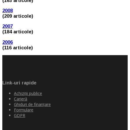
(163 articole)
2008
(209 articole)
2007
(184 articole)
2006
(116 articole)
Link-uri rapide
Achiziţii publice
Carieră
Ghiduri de finanţare
Formulare
GDPR