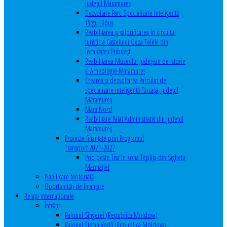
județul Maramureș
Dezvoltare Parc Specializare Inteligentă
Târgu Lăpuș
Reabilitarea și valorificarea în circuitul
turistic a Castelului Geza Teleki din
localitatea Pribilești
Reabilitarea Muzeului Județean de Istorie
și Arheologie Maramureș
Crearea și dezvoltarea Parcului de
specializare inteligentă Fărcașa, județul
Maramureș
Mara Nord
Reabilitare Palat Administrativ din județul
Maramureș
Proiecte finanțate prin Programul
Transport 2021-2027
Pod peste Tisa în zona Teplița din Sighetu
Marmației
Planificare teritorială
Oportunităţi de finanţare
Relaţii internaţionale
Înfrăţiri
Raionul Sîngerei (Republica Moldova)
Raionul Ștefan Vodă (Republica Moldova)