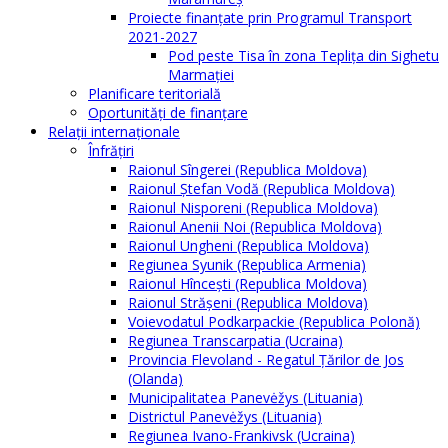
Proiecte finanțate prin Programul Transport
2021-2027
Pod peste Tisa în zona Teplița din Sighetu
Marmației
Planificare teritorială
Oportunităţi de finanţare
Relaţii internaţionale
Înfrăţiri
Raionul Sîngerei (Republica Moldova)
Raionul Ștefan Vodă (Republica Moldova)
Raionul Nisporeni (Republica Moldova)
Raionul Anenii Noi (Republica Moldova)
Raionul Ungheni (Republica Moldova)
Regiunea Syunik (Republica Armenia)
Raionul Hîncești (Republica Moldova)
Raionul Străşeni (Republica Moldova)
Voievodatul Podkarpackie (Republica Polonă)
Regiunea Transcarpatia (Ucraina)
Provincia Flevoland - Regatul Ţărilor de Jos
(Olanda)
Municipalitatea Panevėžys (Lituania)
Districtul Panevėžys (Lituania)
Regiunea Ivano-Frankivsk (Ucraina)