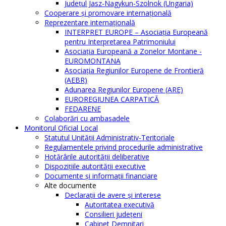
Judeţul Jasz-Nagykun-Szolnok (Ungaria)
Cooperare şi promovare internaţională
Reprezentare internaţională
INTERPRET EUROPE – Asociația Europeană
pentru Interpretarea Patrimoniului
Asociația Europeană a Zonelor Montane -
EUROMONTANA
Asociația Regiunilor Europene de Frontieră
(AEBR)
Adunarea Regiunilor Europene (ARE)
EUROREGIUNEA CARPATICĂ
FEDARENE
Colaborări cu ambasadele
Monitorul Oficial Local
Statutul Unităţii Administrativ-Teritoriale
Regulamentele privind procedurile administrative
Hotărârile autorităţii deliberative
Dispoziţiile autorităţii executive
Documente şi informaţii financiare
Alte documente
Declaraţii de avere şi interese
Autoritatea executivă
Consilieri judeţeni
Cabinet Demnitari