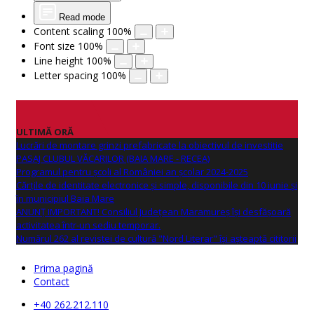
Read mode
Content scaling
100
%
Font size
100
%
Line height
100
%
Letter spacing
100
%
ULTIMĂ ORĂ
Lucrări de montare grinzi prefabricate la obiectivul de investitie
PASAJ CLUBUL VĂCARILOR (BAIA MARE - RECEA)
Programul pentru școli al României an școlar 2024-2025
Cărțile de identitate electronice și simple, disponibile din 10 iunie și
în municipiul Baia Mare
ANUNŢ IMPORTANT! Consiliul Județean Maramureș își desfășoară
activitatea într-un sediu temporar.
Numărul 262 al revistei de cultură "Nord Literar" își așteaptă cititorii
Prima pagină
Contact
+40 262.212.110