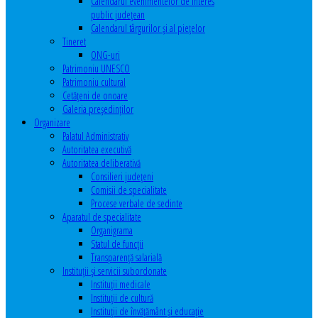
Calendarul evenimentelor de interes
public judeţean
Calendarul târgurilor şi al pieţelor
Tineret
ONG-uri
Patrimoniu UNESCO
Patrimoniu cultural
Cetăţeni de onoare
Galeria președinților
Organizare
Palatul Administrativ
Autoritatea executivă
Autoritatea deliberativă
Consilieri judeţeni
Comisii de specialitate
Procese verbale de sedinte
Aparatul de specialitate
Organigrama
Statul de funcții
Transparență salarială
Instituţii şi servicii subordonate
Instituţii medicale
Instituţii de cultură
Instituţii de învăţământ şi educaţie