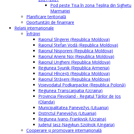
Pod peste Tisa în zona Teplița din Sighetu
Marmației
Planificare teritorială
Oportunităţi de finanţare
Relaţii internaţionale
Înfrăţiri
Raionul Sîngerei (Republica Moldova)
Raionul Ștefan Vodă (Republica Moldova)
Raionul Nisporeni (Republica Moldova)
Raionul Anenii Noi (Republica Moldova)
Raionul Ungheni (Republica Moldova)
Regiunea Syunik (Republica Armenia)
Raionul Hîncești (Republica Moldova)
Raionul Străşeni (Republica Moldova)
Voievodatul Podkarpackie (Republica Polonă)
Regiunea Transcarpatia (Ucraina)
Provincia Flevoland - Regatul Ţărilor de Jos
(Olanda)
Municipalitatea Panevėžys (Lituania)
Districtul Panevėžys (Lituania)
Regiunea Ivano-Frankivsk (Ucraina)
Judeţul Jasz-Nagykun-Szolnok (Ungaria)
Cooperare şi promovare internaţională