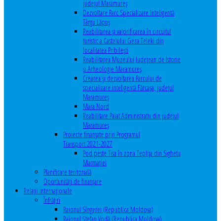
județul Maramureș
Dezvoltare Parc Specializare Inteligentă
Târgu Lăpuș
Reabilitarea și valorificarea în circuitul
turistic a Castelului Geza Teleki din
localitatea Pribilești
Reabilitarea Muzeului Județean de Istorie
și Arheologie Maramureș
Crearea și dezvoltarea Parcului de
specializare inteligentă Fărcașa, județul
Maramureș
Mara Nord
Reabilitare Palat Administrativ din județul
Maramureș
Proiecte finanțate prin Programul
Transport 2021-2027
Pod peste Tisa în zona Teplița din Sighetu
Marmației
Planificare teritorială
Oportunităţi de finanţare
Relaţii internaţionale
Înfrăţiri
Raionul Sîngerei (Republica Moldova)
Raionul Ștefan Vodă (Republica Moldova)