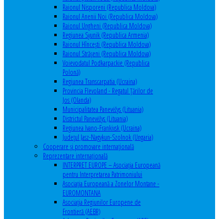
Raionul Nisporeni (Republica Moldova)
Raionul Anenii Noi (Republica Moldova)
Raionul Ungheni (Republica Moldova)
Regiunea Syunik (Republica Armenia)
Raionul Hîncești (Republica Moldova)
Raionul Străşeni (Republica Moldova)
Voievodatul Podkarpackie (Republica
Polonă)
Regiunea Transcarpatia (Ucraina)
Provincia Flevoland - Regatul Ţărilor de
Jos (Olanda)
Municipalitatea Panevėžys (Lituania)
Districtul Panevėžys (Lituania)
Regiunea Ivano-Frankivsk (Ucraina)
Judeţul Jasz-Nagykun-Szolnok (Ungaria)
Cooperare şi promovare internaţională
Reprezentare internaţională
INTERPRET EUROPE – Asociația Europeană
pentru Interpretarea Patrimoniului
Asociația Europeană a Zonelor Montane -
EUROMONTANA
Asociația Regiunilor Europene de
Frontieră (AEBR)