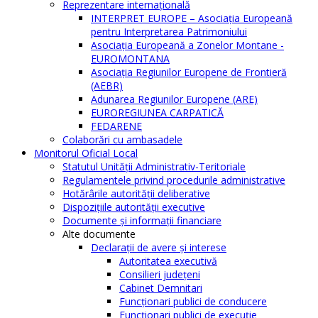
Reprezentare internaţională
INTERPRET EUROPE – Asociația Europeană
pentru Interpretarea Patrimoniului
Asociația Europeană a Zonelor Montane -
EUROMONTANA
Asociația Regiunilor Europene de Frontieră
(AEBR)
Adunarea Regiunilor Europene (ARE)
EUROREGIUNEA CARPATICĂ
FEDARENE
Colaborări cu ambasadele
Monitorul Oficial Local
Statutul Unităţii Administrativ-Teritoriale
Regulamentele privind procedurile administrative
Hotărârile autorităţii deliberative
Dispoziţiile autorităţii executive
Documente şi informaţii financiare
Alte documente
Declaraţii de avere şi interese
Autoritatea executivă
Consilieri judeţeni
Cabinet Demnitari
Funcţionari publici de conducere
Funcționari publici de execuție