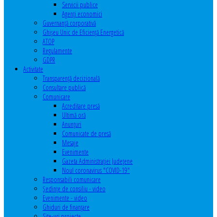
Servicii publice
Agenţi economici
Guvernanță corporativă
Ghişeu Unic de Eficienţă Energetică
ATOP
Regulamente
GDPR
Activitate
Transparenţă decizională
Consultare publică
Comunicare
Acreditare presă
Ultimă oră
Anunţuri
Comunicate de presă
Mesaje
Evenimente
Gazeta Administraţiei Judeţene
Noul coronavirus "COVID-19"
Responsabili comunicare
Şedinţe de consiliu - video
Evenimente - video
Ghiduri de finanţare
Site-uri proiecte