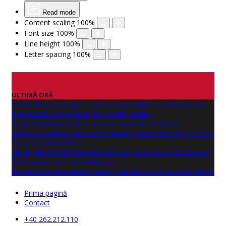
Read mode
Content scaling
100
%
Font size
100
%
Line height
100
%
Letter spacing
100
%
ULTIMĂ ORĂ
Lucrări de montare grinzi prefabricate la obiectivul de investitie
PASAJ CLUBUL VĂCARILOR (BAIA MARE - RECEA)
Programul pentru școli al României an școlar 2024-2025
Cărțile de identitate electronice și simple, disponibile din 10 iunie și
în municipiul Baia Mare
ANUNŢ IMPORTANT! Consiliul Județean Maramureș își desfășoară
activitatea într-un sediu temporar.
Numărul 262 al revistei de cultură "Nord Literar" își așteaptă cititorii
Prima pagină
Contact
+40 262.212.110