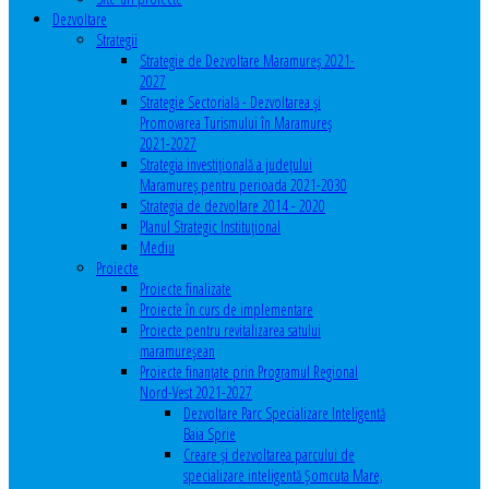
Dezvoltare
Strategii
Strategie de Dezvoltare Maramureș 2021-
2027
Strategie Sectorială - Dezvoltarea și
Promovarea Turismului în Maramureș
2021-2027
Strategia investiţională a județului
Maramureș pentru perioada 2021-2030
Strategia de dezvoltare 2014 - 2020
Planul Strategic Instituţional
Mediu
Proiecte
Proiecte finalizate
Proiecte în curs de implementare
Proiecte pentru revitalizarea satului
maramureşean
Proiecte finanțate prin Programul Regional
Nord-Vest 2021-2027
Dezvoltare Parc Specializare Inteligentă
Baia Sprie
Creare și dezvoltarea parcului de
specializare inteligentă Șomcuta Mare,