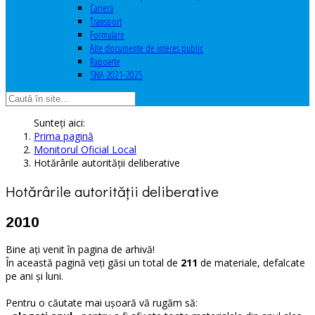
Carieră
Transport
Formulare
Alte documente de interes public
Rapoarte
SNA 2021-2025
Sunteți aici:
Prima pagină
Monitorul Oficial Local
Hotărârile autorităţii deliberative
Hotărârile autorităţii deliberative
2010
Bine ați venit în pagina de arhivă!
În această pagină veți găsi un total de
211
de materiale, defalcate
pe ani și luni.
Pentru o căutate mai ușoară vă rugăm să: