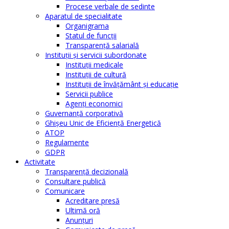
Procese verbale de sedinte
Aparatul de specialitate
Organigrama
Statul de funcții
Transparență salarială
Instituţii şi servicii subordonate
Instituţii medicale
Instituţii de cultură
Instituţii de învăţământ şi educaţie
Servicii publice
Agenţi economici
Guvernanță corporativă
Ghişeu Unic de Eficienţă Energetică
ATOP
Regulamente
GDPR
Activitate
Transparenţă decizională
Consultare publică
Comunicare
Acreditare presă
Ultimă oră
Anunţuri