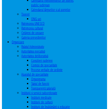
Calendarul evenimentelor de interes
public judeţean
Calendarul târgurilor şi al pieţelor
Tineret
ONG-uri
Patrimoniu UNESCO
Patrimoniu cultural
Cetăţeni de onoare
Galeria președinților
Organizare
Palatul Administrativ
Autoritatea executivă
Autoritatea deliberativă
Consilieri judeţeni
Comisii de specialitate
Procese verbale de sedinte
Aparatul de specialitate
Organigrama
Statul de funcții
Transparență salarială
Instituţii şi servicii subordonate
Instituţii medicale
Instituţii de cultură
Instituţii de învăţământ şi educaţie