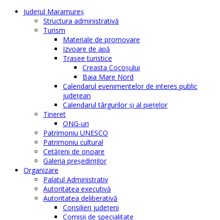
Judeţul Maramureş
Structura administrativă
Turism
Materiale de promovare
Izvoare de apă
Trasee turistice
Creasta Cocoșului
Baia Mare Nord
Calendarul evenimentelor de interes public
judeţean
Calendarul târgurilor şi al pieţelor
Tineret
ONG-uri
Patrimoniu UNESCO
Patrimoniu cultural
Cetăţeni de onoare
Galeria președinților
Organizare
Palatul Administrativ
Autoritatea executivă
Autoritatea deliberativă
Consilieri judeţeni
Comisii de specialitate