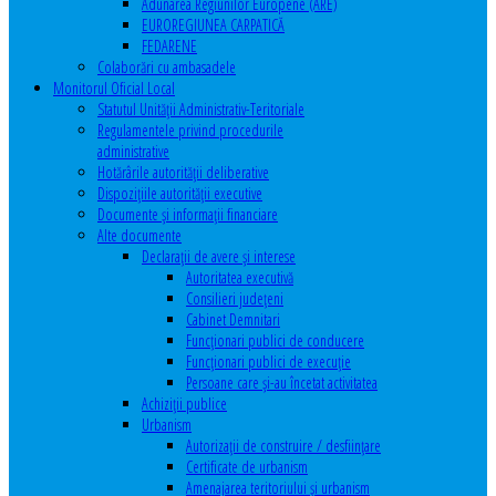
Adunarea Regiunilor Europene (ARE)
EUROREGIUNEA CARPATICĂ
FEDARENE
Colaborări cu ambasadele
Monitorul Oficial Local
Statutul Unităţii Administrativ-Teritoriale
Regulamentele privind procedurile
administrative
Hotărârile autorităţii deliberative
Dispoziţiile autorităţii executive
Documente şi informaţii financiare
Alte documente
Declaraţii de avere şi interese
Autoritatea executivă
Consilieri judeţeni
Cabinet Demnitari
Funcţionari publici de conducere
Funcționari publici de execuție
Persoane care şi-au încetat activitatea
Achiziţii publice
Urbanism
Autorizații de construire / desființare
Certificate de urbanism
Amenajarea teritoriului şi urbanism