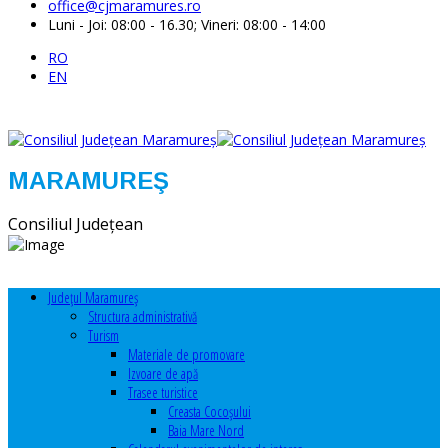
office@cjmaramures.ro
Luni - Joi: 08:00 - 16.30; Vineri: 08:00 - 14:00
RO
EN
MARAMUREŞ
Consiliul Judeţean
Judeţul Maramureş
Structura administrativă
Turism
Materiale de promovare
Izvoare de apă
Trasee turistice
Creasta Cocoșului
Baia Mare Nord