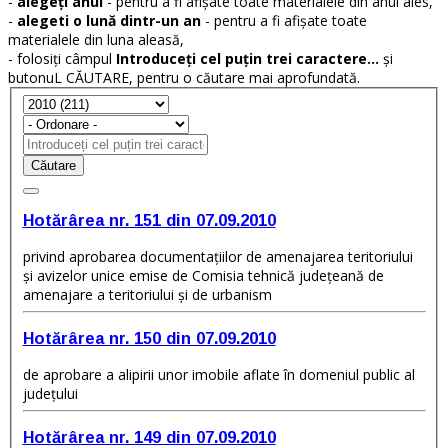
-
alegeți anul
- pentru a fi afișate toate materialele din anul ales,
-
alegeti o lună dintr-un an
- pentru a fi afișate toate
materialele din luna aleasă,
- folosiți câmpul
Introduceți cel puțin trei caractere...
și
butonuL CĂUTARE, pentru o căutare mai aprofundată.
Căutare
Hotărârea nr. 151 din 07.09.2010
privind aprobarea documentaţiilor de amenajarea teritoriului
şi avizelor unice emise de Comisia tehnică judeţeană de
amenajare a teritoriului şi de urbanism
Hotărârea nr. 150 din 07.09.2010
de aprobare a alipirii unor imobile aflate în domeniul public al
judeţului
Hotărârea nr. 149 din 07.09.2010