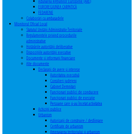
Adunarea Regiunilor Europene (ARE)
EUROREGIUNEA CARPATICĂ
FEDARENE
Colaborări cu ambasadele
Monitorul Oficial Local
Statutul Unităţii Administrativ-Teritoriale
Regulamentele privind procedurile
administrative
Hotărârile autorităţii deliberative
Dispoziţiile autorităţii executive
Documente şi informaţii financiare
Alte documente
Declaraţii de avere şi interese
Autoritatea executivă
Consilieri judeţeni
Cabinet Demnitari
Funcţionari publici de conducere
Funcționari publici de execuție
Persoane care şi-au încetat activitatea
Achiziţii publice
Urbanism
Autorizații de construire / desființare
Certificate de urbanism
Amenajarea teritoriului şi urbanism