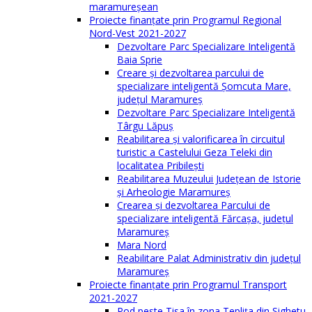
maramureşean
Proiecte finanțate prin Programul Regional
Nord-Vest 2021-2027
Dezvoltare Parc Specializare Inteligentă
Baia Sprie
Creare și dezvoltarea parcului de
specializare inteligentă Șomcuta Mare,
județul Maramureș
Dezvoltare Parc Specializare Inteligentă
Târgu Lăpuș
Reabilitarea și valorificarea în circuitul
turistic a Castelului Geza Teleki din
localitatea Pribilești
Reabilitarea Muzeului Județean de Istorie
și Arheologie Maramureș
Crearea și dezvoltarea Parcului de
specializare inteligentă Fărcașa, județul
Maramureș
Mara Nord
Reabilitare Palat Administrativ din județul
Maramureș
Proiecte finanțate prin Programul Transport
2021-2027
Pod peste Tisa în zona Teplița din Sighetu