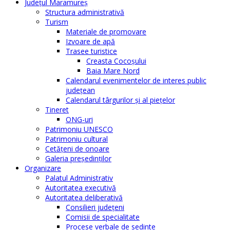
Judeţul Maramureş
Structura administrativă
Turism
Materiale de promovare
Izvoare de apă
Trasee turistice
Creasta Cocoșului
Baia Mare Nord
Calendarul evenimentelor de interes public
judeţean
Calendarul târgurilor şi al pieţelor
Tineret
ONG-uri
Patrimoniu UNESCO
Patrimoniu cultural
Cetăţeni de onoare
Galeria președinților
Organizare
Palatul Administrativ
Autoritatea executivă
Autoritatea deliberativă
Consilieri judeţeni
Comisii de specialitate
Procese verbale de sedinte