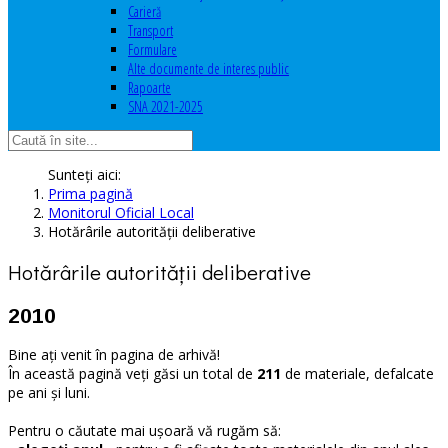
Carieră
Transport
Formulare
Alte documente de interes public
Rapoarte
SNA 2021-2025
Sunteți aici:
Prima pagină
Monitorul Oficial Local
Hotărârile autorităţii deliberative
Hotărârile autorităţii deliberative
2010
Bine ați venit în pagina de arhivă!
În această pagină veți găsi un total de
211
de materiale, defalcate
pe ani și luni.
Pentru o căutate mai ușoară vă rugăm să: