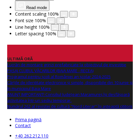
Read mode
Content scaling
100
%
Font size
100
%
Line height
100
%
Letter spacing
100
%
ULTIMĂ ORĂ
Lucrări de montare grinzi prefabricate la obiectivul de investitie
PASAJ CLUBUL VĂCARILOR (BAIA MARE - RECEA)
Programul pentru școli al României an școlar 2024-2025
Cărțile de identitate electronice și simple, disponibile din 10 iunie și
în municipiul Baia Mare
ANUNŢ IMPORTANT! Consiliul Județean Maramureș își desfășoară
activitatea într-un sediu temporar.
Numărul 262 al revistei de cultură "Nord Literar" își așteaptă cititorii
Prima pagină
Contact
+40 262.212.110