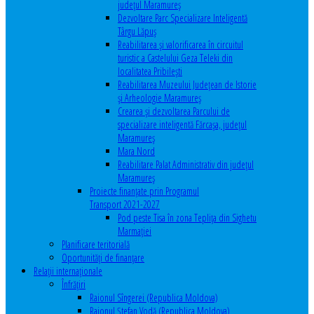
județul Maramureș
Dezvoltare Parc Specializare Inteligentă
Târgu Lăpuș
Reabilitarea și valorificarea în circuitul
turistic a Castelului Geza Teleki din
localitatea Pribilești
Reabilitarea Muzeului Județean de Istorie
și Arheologie Maramureș
Crearea și dezvoltarea Parcului de
specializare inteligentă Fărcașa, județul
Maramureș
Mara Nord
Reabilitare Palat Administrativ din județul
Maramureș
Proiecte finanțate prin Programul
Transport 2021-2027
Pod peste Tisa în zona Teplița din Sighetu
Marmației
Planificare teritorială
Oportunităţi de finanţare
Relaţii internaţionale
Înfrăţiri
Raionul Sîngerei (Republica Moldova)
Raionul Ștefan Vodă (Republica Moldova)