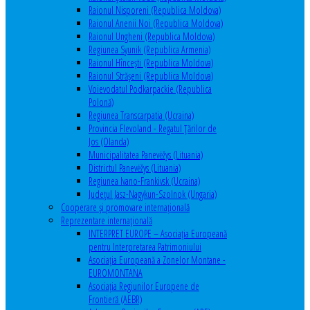
Raionul Nisporeni (Republica Moldova)
Raionul Anenii Noi (Republica Moldova)
Raionul Ungheni (Republica Moldova)
Regiunea Syunik (Republica Armenia)
Raionul Hîncești (Republica Moldova)
Raionul Străşeni (Republica Moldova)
Voievodatul Podkarpackie (Republica
Polonă)
Regiunea Transcarpatia (Ucraina)
Provincia Flevoland - Regatul Ţărilor de
Jos (Olanda)
Municipalitatea Panevėžys (Lituania)
Districtul Panevėžys (Lituania)
Regiunea Ivano-Frankivsk (Ucraina)
Judeţul Jasz-Nagykun-Szolnok (Ungaria)
Cooperare şi promovare internaţională
Reprezentare internaţională
INTERPRET EUROPE – Asociația Europeană
pentru Interpretarea Patrimoniului
Asociația Europeană a Zonelor Montane -
EUROMONTANA
Asociația Regiunilor Europene de
Frontieră (AEBR)