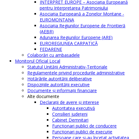
INTERPRET EUROPE – Asociația Europeană
pentru Interpretarea Patrimoniului
Asociația Europeană a Zonelor Montane -
EUROMONTANA
Asociația Regiunilor Europene de Frontieră
(AEBR)
Adunarea Regiunilor Europene (ARE)
EUROREGIUNEA CARPATICĂ
FEDARENE
Colaborări cu ambasadele
Monitorul Oficial Local
Statutul Unităţii Administrativ-Teritoriale
Regulamentele privind procedurile administrative
Hotărârile autorităţii deliberative
Dispoziţiile autorităţii executive
Documente şi informaţii financiare
Alte documente
Declaraţii de avere şi interese
Autoritatea executivă
Consilieri judeţeni
Cabinet Demnitari
Funcţionari publici de conducere
Funcționari publici de execuție
Persoane care şi-au încetat activitatea