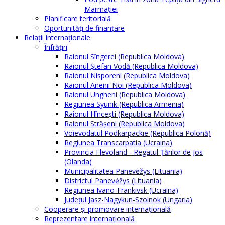
Marmației
Planificare teritorială
Oportunităţi de finanţare
Relaţii internaţionale
Înfrăţiri
Raionul Sîngerei (Republica Moldova)
Raionul Ștefan Vodă (Republica Moldova)
Raionul Nisporeni (Republica Moldova)
Raionul Anenii Noi (Republica Moldova)
Raionul Ungheni (Republica Moldova)
Regiunea Syunik (Republica Armenia)
Raionul Hîncești (Republica Moldova)
Raionul Străşeni (Republica Moldova)
Voievodatul Podkarpackie (Republica Polonă)
Regiunea Transcarpatia (Ucraina)
Provincia Flevoland - Regatul Ţărilor de Jos
(Olanda)
Municipalitatea Panevėžys (Lituania)
Districtul Panevėžys (Lituania)
Regiunea Ivano-Frankivsk (Ucraina)
Judeţul Jasz-Nagykun-Szolnok (Ungaria)
Cooperare şi promovare internaţională
Reprezentare internaţională