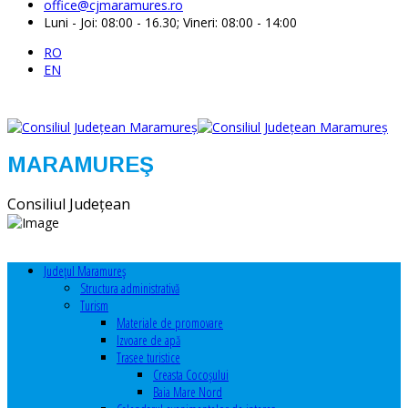
office@cjmaramures.ro
Luni - Joi: 08:00 - 16.30; Vineri: 08:00 - 14:00
RO
EN
MARAMUREŞ
Consiliul Judeţean
Judeţul Maramureş
Structura administrativă
Turism
Materiale de promovare
Izvoare de apă
Trasee turistice
Creasta Cocoșului
Baia Mare Nord