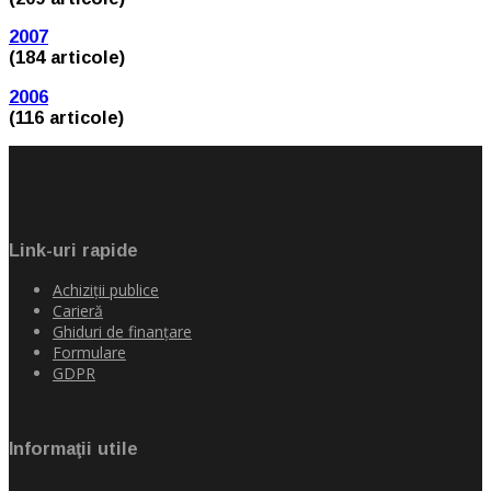
2007
(184 articole)
2006
(116 articole)
Link-uri rapide
Achiziţii publice
Carieră
Ghiduri de finanţare
Formulare
GDPR
Informaţii utile