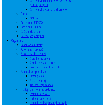
Calendarul evenimentelor de interes
public judeţean
Calendarul târgurilor şi al pieţelor
Tineret
ONG-uri
Patrimoniu UNESCO
Patrimoniu cultural
Cetăţeni de onoare
Galeria președinților
Organizare
Palatul Administrativ
Autoritatea executivă
Autoritatea deliberativă
Consilieri judeţeni
Comisii de specialitate
Procese verbale de sedinte
Aparatul de specialitate
Organigrama
Statul de funcții
Transparență salarială
Instituţii şi servicii subordonate
Instituţii medicale
Instituţii de cultură
Instituţii de învăţământ şi educaţie