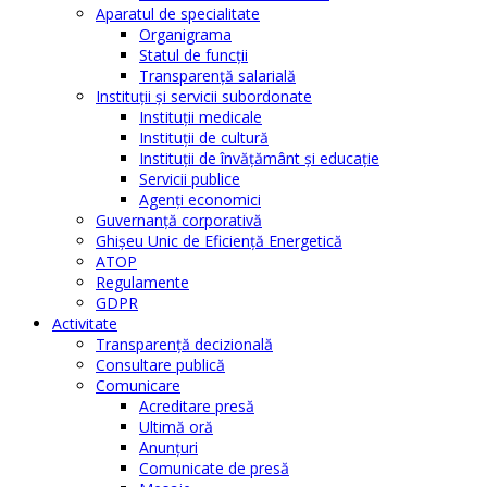
Aparatul de specialitate
Organigrama
Statul de funcții
Transparență salarială
Instituţii şi servicii subordonate
Instituţii medicale
Instituţii de cultură
Instituţii de învăţământ şi educaţie
Servicii publice
Agenţi economici
Guvernanță corporativă
Ghişeu Unic de Eficienţă Energetică
ATOP
Regulamente
GDPR
Activitate
Transparenţă decizională
Consultare publică
Comunicare
Acreditare presă
Ultimă oră
Anunţuri
Comunicate de presă