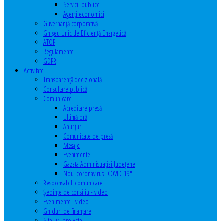
Servicii publice
Agenţi economici
Guvernanță corporativă
Ghişeu Unic de Eficienţă Energetică
ATOP
Regulamente
GDPR
Activitate
Transparenţă decizională
Consultare publică
Comunicare
Acreditare presă
Ultimă oră
Anunţuri
Comunicate de presă
Mesaje
Evenimente
Gazeta Administraţiei Judeţene
Noul coronavirus "COVID-19"
Responsabili comunicare
Şedinţe de consiliu - video
Evenimente - video
Ghiduri de finanţare
Site-uri proiecte