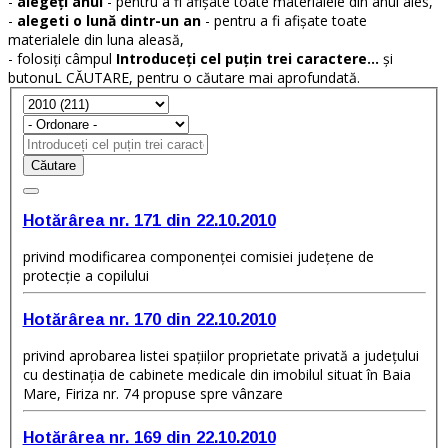
-
alegeți anul
- pentru a fi afișate toate materialele din anul ales,
-
alegeti o lună dintr-un an
- pentru a fi afișate toate
materialele din luna aleasă,
- folosiți câmpul
Introduceți cel puțin trei caractere...
și
butonuL CĂUTARE, pentru o căutare mai aprofundată.
Căutare
Hotărârea nr. 171 din 22.10.2010
privind modificarea componenţei comisiei judeţene de
protecţie a copilului
Hotărârea nr. 170 din 22.10.2010
privind aprobarea listei spaţiilor proprietate privată a judeţului
cu destinaţia de cabinete medicale din imobilul situat în Baia
Mare, Firiza nr. 74 propuse spre vânzare
Hotărârea nr. 169 din 22.10.2010