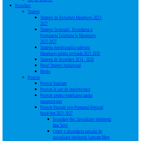
Dezvoltare
Strategii
Strategie de Dezvoltare Maramureș 2021-
2027
Strategie Sectorială - Dezvoltarea și
Promovarea Turismului în Maramureș
2021-2027
Strategia investiţională a județului
Maramureș pentru perioada 2021-2030
Strategia de dezvoltare 2014 - 2020
Planul Strategic Instituţional
Mediu
Proiecte
Proiecte finalizate
Proiecte în curs de implementare
Proiecte pentru revitalizarea satului
maramureşean
Proiecte finanțate prin Programul Regional
Nord-Vest 2021-2027
Dezvoltare Parc Specializare Inteligentă
Baia Sprie
Creare și dezvoltarea parcului de
specializare inteligentă Șomcuta Mare,