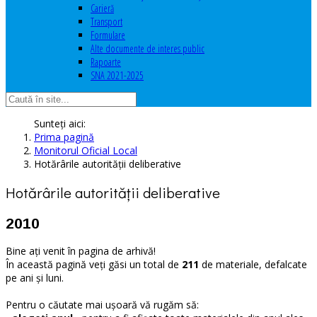
Carieră
Transport
Formulare
Alte documente de interes public
Rapoarte
SNA 2021-2025
Sunteți aici:
Prima pagină
Monitorul Oficial Local
Hotărârile autorităţii deliberative
Hotărârile autorităţii deliberative
2010
Bine ați venit în pagina de arhivă!
În această pagină veți găsi un total de
211
de materiale, defalcate
pe ani și luni.
Pentru o căutate mai ușoară vă rugăm să: