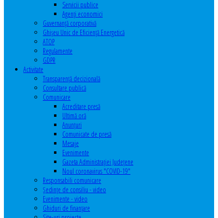
Servicii publice
Agenţi economici
Guvernanță corporativă
Ghişeu Unic de Eficienţă Energetică
ATOP
Regulamente
GDPR
Activitate
Transparenţă decizională
Consultare publică
Comunicare
Acreditare presă
Ultimă oră
Anunţuri
Comunicate de presă
Mesaje
Evenimente
Gazeta Administraţiei Judeţene
Noul coronavirus "COVID-19"
Responsabili comunicare
Şedinţe de consiliu - video
Evenimente - video
Ghiduri de finanţare
Site-uri proiecte