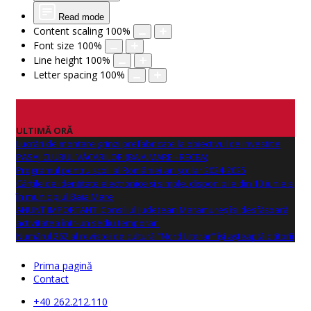
Read mode
Content scaling
100
%
Font size
100
%
Line height
100
%
Letter spacing
100
%
ULTIMĂ ORĂ
Lucrări de montare grinzi prefabricate la obiectivul de investitie
PASAJ CLUBUL VĂCARILOR (BAIA MARE - RECEA)
Programul pentru școli al României an școlar 2024-2025
Cărțile de identitate electronice și simple, disponibile din 10 iunie și
în municipiul Baia Mare
ANUNŢ IMPORTANT! Consiliul Județean Maramureș își desfășoară
activitatea într-un sediu temporar.
Numărul 262 al revistei de cultură "Nord Literar" își așteaptă cititorii
Prima pagină
Contact
+40 262.212.110