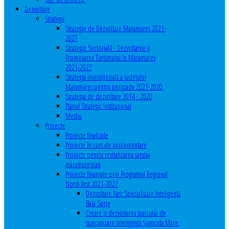
Dezvoltare
Strategii
Strategie de Dezvoltare Maramureș 2021-
2027
Strategie Sectorială - Dezvoltarea și
Promovarea Turismului în Maramureș
2021-2027
Strategia investiţională a județului
Maramureș pentru perioada 2021-2030
Strategia de dezvoltare 2014 - 2020
Planul Strategic Instituţional
Mediu
Proiecte
Proiecte finalizate
Proiecte în curs de implementare
Proiecte pentru revitalizarea satului
maramureşean
Proiecte finanțate prin Programul Regional
Nord-Vest 2021-2027
Dezvoltare Parc Specializare Inteligentă
Baia Sprie
Creare și dezvoltarea parcului de
specializare inteligentă Șomcuta Mare,