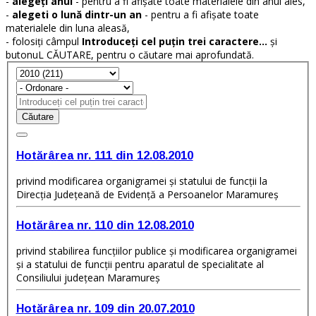
-
alegeți anul
- pentru a fi afișate toate materialele din anul ales,
-
alegeti o lună dintr-un an
- pentru a fi afișate toate
materialele din luna aleasă,
- folosiți câmpul
Introduceți cel puțin trei caractere...
și
butonuL CĂUTARE, pentru o căutare mai aprofundată.
Căutare
Hotărârea nr. 111 din 12.08.2010
privind modificarea organigramei şi statului de funcţii la
Direcţia Judeţeană de Evidenţă a Persoanelor Maramureş
Hotărârea nr. 110 din 12.08.2010
privind stabilirea funcţiilor publice şi modificarea organigramei
şi a statului de funcţii pentru aparatul de specialitate al
Consiliului judeţean Maramureş
Hotărârea nr. 109 din 20.07.2010