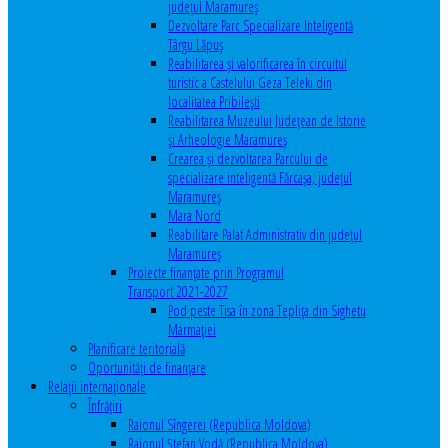
județul Maramureș
Dezvoltare Parc Specializare Inteligentă
Târgu Lăpuș
Reabilitarea și valorificarea în circuitul
turistic a Castelului Geza Teleki din
localitatea Pribilești
Reabilitarea Muzeului Județean de Istorie
și Arheologie Maramureș
Crearea și dezvoltarea Parcului de
specializare inteligentă Fărcașa, județul
Maramureș
Mara Nord
Reabilitare Palat Administrativ din județul
Maramureș
Proiecte finanțate prin Programul
Transport 2021-2027
Pod peste Tisa în zona Teplița din Sighetu
Marmației
Planificare teritorială
Oportunităţi de finanţare
Relaţii internaţionale
Înfrăţiri
Raionul Sîngerei (Republica Moldova)
Raionul Ștefan Vodă (Republica Moldova)