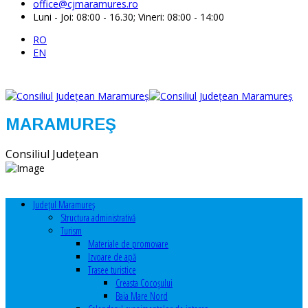
office@cjmaramures.ro
Luni - Joi: 08:00 - 16.30; Vineri: 08:00 - 14:00
RO
EN
MARAMUREŞ
Consiliul Judeţean
Judeţul Maramureş
Structura administrativă
Turism
Materiale de promovare
Izvoare de apă
Trasee turistice
Creasta Cocoșului
Baia Mare Nord