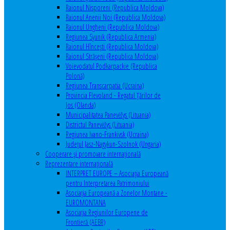
Raionul Nisporeni (Republica Moldova)
Raionul Anenii Noi (Republica Moldova)
Raionul Ungheni (Republica Moldova)
Regiunea Syunik (Republica Armenia)
Raionul Hîncești (Republica Moldova)
Raionul Străşeni (Republica Moldova)
Voievodatul Podkarpackie (Republica
Polonă)
Regiunea Transcarpatia (Ucraina)
Provincia Flevoland - Regatul Ţărilor de
Jos (Olanda)
Municipalitatea Panevėžys (Lituania)
Districtul Panevėžys (Lituania)
Regiunea Ivano-Frankivsk (Ucraina)
Judeţul Jasz-Nagykun-Szolnok (Ungaria)
Cooperare şi promovare internaţională
Reprezentare internaţională
INTERPRET EUROPE – Asociația Europeană
pentru Interpretarea Patrimoniului
Asociația Europeană a Zonelor Montane -
EUROMONTANA
Asociația Regiunilor Europene de
Frontieră (AEBR)