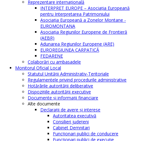
Reprezentare internaţională
INTERPRET EUROPE – Asociația Europeană
pentru Interpretarea Patrimoniului
Asociația Europeană a Zonelor Montane -
EUROMONTANA
Asociația Regiunilor Europene de Frontieră
(AEBR)
Adunarea Regiunilor Europene (ARE)
EUROREGIUNEA CARPATICĂ
FEDARENE
Colaborări cu ambasadele
Monitorul Oficial Local
Statutul Unităţii Administrativ-Teritoriale
Regulamentele privind procedurile administrative
Hotărârile autorităţii deliberative
Dispoziţiile autorităţii executive
Documente şi informaţii financiare
Alte documente
Declaraţii de avere şi interese
Autoritatea executivă
Consilieri judeţeni
Cabinet Demnitari
Funcţionari publici de conducere
Funcționari publici de execuție