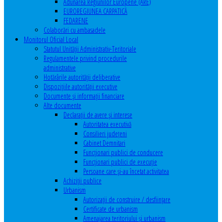
Adunarea Regiunilor Europene (ARE)
EUROREGIUNEA CARPATICĂ
FEDARENE
Colaborări cu ambasadele
Monitorul Oficial Local
Statutul Unităţii Administrativ-Teritoriale
Regulamentele privind procedurile
administrative
Hotărârile autorităţii deliberative
Dispoziţiile autorităţii executive
Documente şi informaţii financiare
Alte documente
Declaraţii de avere şi interese
Autoritatea executivă
Consilieri judeţeni
Cabinet Demnitari
Funcţionari publici de conducere
Funcționari publici de execuție
Persoane care şi-au încetat activitatea
Achiziţii publice
Urbanism
Autorizații de construire / desființare
Certificate de urbanism
Amenajarea teritoriului şi urbanism