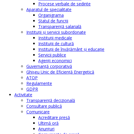
Procese verbale de sedinte
Aparatul de specialitate
Organigrama
Statul de funcții
Transparență salarială
Instituţii şi servicii subordonate
Instituţii medicale
Instituţii de cultură
Instituţii de învăţământ şi educaţie
Servicii publice
Agenţi economici
Guvernanță corporativă
Ghişeu Unic de Eficienţă Energetică
ATOP
Regulamente
GDPR
Activitate
Transparenţă decizională
Consultare publică
Comunicare
Acreditare presă
Ultimă oră
Anunţuri