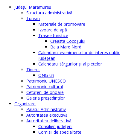
Judeţul Maramureş
Structura administrativă
Turism
Materiale de promovare
Izvoare de apă
Trasee turistice
Creasta Cocoșului
Baia Mare Nord
Calendarul evenimentelor de interes public
judeţean
Calendarul târgurilor şi al pieţelor
Tineret
ONG-uri
Patrimoniu UNESCO
Patrimoniu cultural
Cetăţeni de onoare
Galeria președinților
Organizare
Palatul Administrativ
Autoritatea executivă
Autoritatea deliberativă
Consilieri judeţeni
Comisii de specialitate