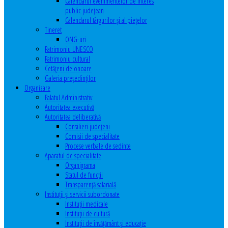
Calendarul evenimentelor de interes
public judeţean
Calendarul târgurilor şi al pieţelor
Tineret
ONG-uri
Patrimoniu UNESCO
Patrimoniu cultural
Cetăţeni de onoare
Galeria președinților
Organizare
Palatul Administrativ
Autoritatea executivă
Autoritatea deliberativă
Consilieri judeţeni
Comisii de specialitate
Procese verbale de sedinte
Aparatul de specialitate
Organigrama
Statul de funcții
Transparență salarială
Instituţii şi servicii subordonate
Instituţii medicale
Instituţii de cultură
Instituţii de învăţământ şi educaţie