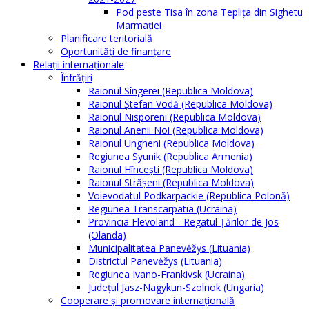
Pod peste Tisa în zona Teplița din Sighetu
Marmației
Planificare teritorială
Oportunităţi de finanţare
Relaţii internaţionale
Înfrăţiri
Raionul Sîngerei (Republica Moldova)
Raionul Ștefan Vodă (Republica Moldova)
Raionul Nisporeni (Republica Moldova)
Raionul Anenii Noi (Republica Moldova)
Raionul Ungheni (Republica Moldova)
Regiunea Syunik (Republica Armenia)
Raionul Hîncești (Republica Moldova)
Raionul Străşeni (Republica Moldova)
Voievodatul Podkarpackie (Republica Polonă)
Regiunea Transcarpatia (Ucraina)
Provincia Flevoland - Regatul Ţărilor de Jos
(Olanda)
Municipalitatea Panevėžys (Lituania)
Districtul Panevėžys (Lituania)
Regiunea Ivano-Frankivsk (Ucraina)
Judeţul Jasz-Nagykun-Szolnok (Ungaria)
Cooperare şi promovare internaţională