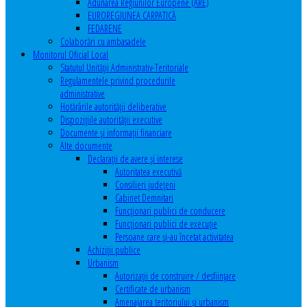
Adunarea Regiunilor Europene (ARE)
EUROREGIUNEA CARPATICĂ
FEDARENE
Colaborări cu ambasadele
Monitorul Oficial Local
Statutul Unităţii Administrativ-Teritoriale
Regulamentele privind procedurile
administrative
Hotărârile autorităţii deliberative
Dispoziţiile autorităţii executive
Documente şi informaţii financiare
Alte documente
Declaraţii de avere şi interese
Autoritatea executivă
Consilieri judeţeni
Cabinet Demnitari
Funcţionari publici de conducere
Funcționari publici de execuție
Persoane care şi-au încetat activitatea
Achiziţii publice
Urbanism
Autorizații de construire / desființare
Certificate de urbanism
Amenajarea teritoriului şi urbanism