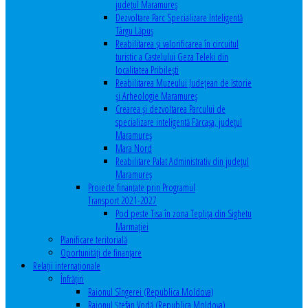
județul Maramureș
Dezvoltare Parc Specializare Inteligentă
Târgu Lăpuș
Reabilitarea și valorificarea în circuitul
turistic a Castelului Geza Teleki din
localitatea Pribilești
Reabilitarea Muzeului Județean de Istorie
și Arheologie Maramureș
Crearea și dezvoltarea Parcului de
specializare inteligentă Fărcașa, județul
Maramureș
Mara Nord
Reabilitare Palat Administrativ din județul
Maramureș
Proiecte finanțate prin Programul
Transport 2021-2027
Pod peste Tisa în zona Teplița din Sighetu
Marmației
Planificare teritorială
Oportunităţi de finanţare
Relaţii internaţionale
Înfrăţiri
Raionul Sîngerei (Republica Moldova)
Raionul Ștefan Vodă (Republica Moldova)