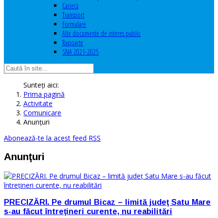
Carieră
Transport
Formulare
Alte documente de interes public
Rapoarte
SNA 2021-2025
Sunteți aici:
Prima pagină
Activitate
Comunicare
Anunţuri
Abonează-te la acest feed RSS
Anunţuri
PRECIZĂRI. Pe drumul Bicaz – limită judeţ Satu Mare
s-au făcut întreţineri curente, nu reabilitări