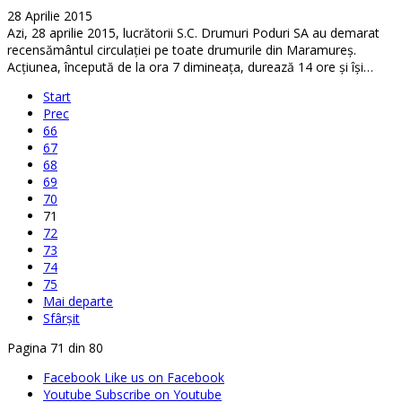
28 Aprilie 2015
Azi, 28 aprilie 2015, lucrătorii S.C. Drumuri Poduri SA au demarat
recensământul circulaţiei pe toate drumurile din Maramureş.
Acţiunea, începută de la ora 7 dimineaţa, durează 14 ore şi îşi…
Start
Prec
66
67
68
69
70
71
72
73
74
75
Mai departe
Sfârșit
Pagina 71 din 80
Facebook
Like us on Facebook
Youtube
Subscribe on Youtube