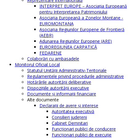
Reprezentare internaţională
INTERPRET EUROPE – Asociația Europeană
pentru Interpretarea Patrimoniului
Asociația Europeană a Zonelor Montane -
EUROMONTANA
Asociația Regiunilor Europene de Frontieră
(AEBR)
Adunarea Regiunilor Europene (ARE)
EUROREGIUNEA CARPATICĂ
FEDARENE
Colaborări cu ambasadele
Monitorul Oficial Local
Statutul Unităţii Administrativ-Teritoriale
Regulamentele privind procedurile administrative
Hotărârile autorităţii deliberative
Dispoziţiile autorităţii executive
Documente şi informaţii financiare
Alte documente
Declaraţii de avere şi interese
Autoritatea executivă
Consilieri judeţeni
Cabinet Demnitari
Funcţionari publici de conducere
Funcționari publici de execuție