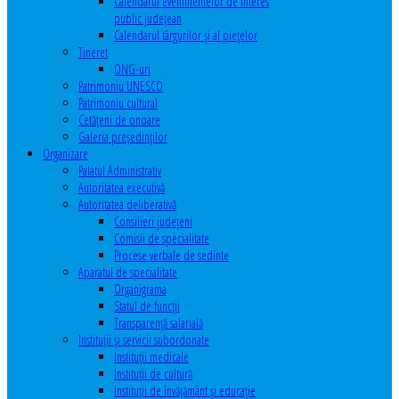
Calendarul evenimentelor de interes
public judeţean
Calendarul târgurilor şi al pieţelor
Tineret
ONG-uri
Patrimoniu UNESCO
Patrimoniu cultural
Cetăţeni de onoare
Galeria președinților
Organizare
Palatul Administrativ
Autoritatea executivă
Autoritatea deliberativă
Consilieri judeţeni
Comisii de specialitate
Procese verbale de sedinte
Aparatul de specialitate
Organigrama
Statul de funcții
Transparență salarială
Instituţii şi servicii subordonate
Instituţii medicale
Instituţii de cultură
Instituţii de învăţământ şi educaţie