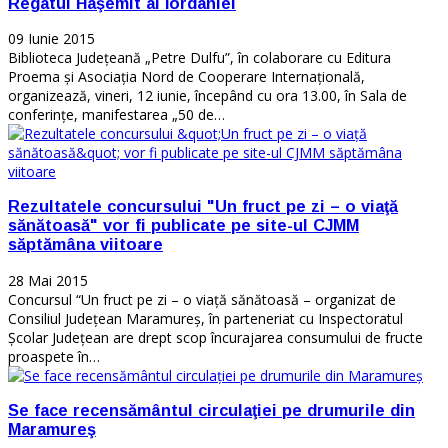
Regatul Haşemit al Iordaniei
09 Iunie 2015
Biblioteca Judeţeană „Petre Dulfu”, în colaborare cu Editura
Proema şi Asociaţia Nord de Cooperare Internaţională,
organizează, vineri, 12 iunie, începând cu ora 13.00, în Sala de
conferinţe, manifestarea „50 de…
Rezultatele concursului "Un fruct pe zi – o viaţă
sănătoasă" vor fi publicate pe site-ul CJMM
săptămâna viitoare
28 Mai 2015
Concursul “Un fruct pe zi – o viaţă sănătoasă – organizat de
Consiliul Judeţean Maramureş, în parteneriat cu Inspectoratul
Şcolar Judeţean are drept scop încurajarea consumului de fructe
proaspete în…
Se face recensământul circulaţiei pe drumurile din
Maramureş