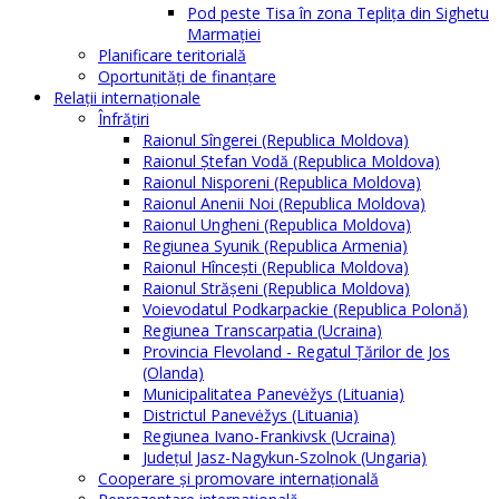
Pod peste Tisa în zona Teplița din Sighetu
Marmației
Planificare teritorială
Oportunităţi de finanţare
Relaţii internaţionale
Înfrăţiri
Raionul Sîngerei (Republica Moldova)
Raionul Ștefan Vodă (Republica Moldova)
Raionul Nisporeni (Republica Moldova)
Raionul Anenii Noi (Republica Moldova)
Raionul Ungheni (Republica Moldova)
Regiunea Syunik (Republica Armenia)
Raionul Hîncești (Republica Moldova)
Raionul Străşeni (Republica Moldova)
Voievodatul Podkarpackie (Republica Polonă)
Regiunea Transcarpatia (Ucraina)
Provincia Flevoland - Regatul Ţărilor de Jos
(Olanda)
Municipalitatea Panevėžys (Lituania)
Districtul Panevėžys (Lituania)
Regiunea Ivano-Frankivsk (Ucraina)
Judeţul Jasz-Nagykun-Szolnok (Ungaria)
Cooperare şi promovare internaţională