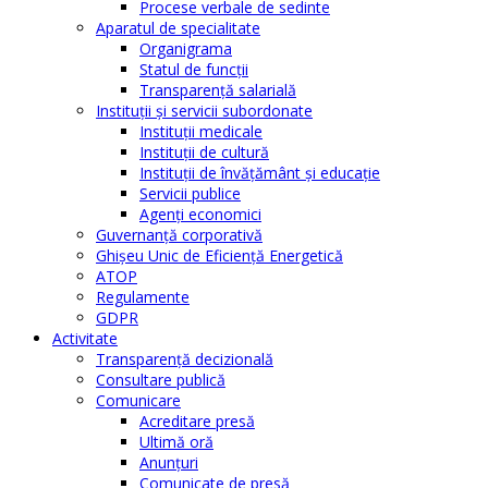
Procese verbale de sedinte
Aparatul de specialitate
Organigrama
Statul de funcții
Transparență salarială
Instituţii şi servicii subordonate
Instituţii medicale
Instituţii de cultură
Instituţii de învăţământ şi educaţie
Servicii publice
Agenţi economici
Guvernanță corporativă
Ghişeu Unic de Eficienţă Energetică
ATOP
Regulamente
GDPR
Activitate
Transparenţă decizională
Consultare publică
Comunicare
Acreditare presă
Ultimă oră
Anunţuri
Comunicate de presă