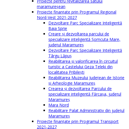
Proiecte pentru revitalizarea satului
maramureşean
Proiecte finanțate prin Programul Regional
Nord-Vest 2021-2027
Dezvoltare Parc Specializare Inteligentă
Baia Sprie
Creare și dezvoltarea parcului de
specializare inteligentă Șomcuta Mare,
județul Maramureș
Dezvoltare Parc Specializare Inteligentă
Târgu Lăpuș
Reabilitarea și valorificarea în circuitul
turistic a Castelului Geza Teleki din
localitatea Pribilești
Reabilitarea Muzeului Județean de Istorie
și Arheologie Maramureș
Crearea și dezvoltarea Parcului de
specializare inteligentă Fărcașa, județul
Maramureș
Mara Nord
Reabilitare Palat Administrativ din județul
Maramureș
Proiecte finanțate prin Programul Transport
2021-2027