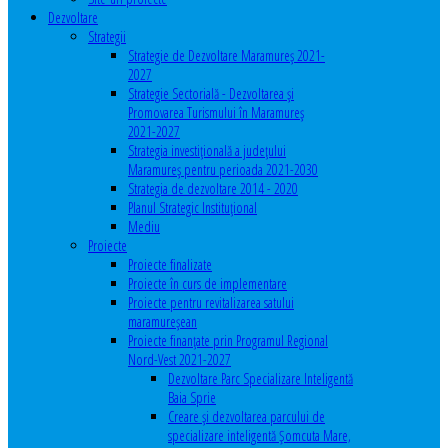
Dezvoltare
Strategii
Strategie de Dezvoltare Maramureș 2021-
2027
Strategie Sectorială - Dezvoltarea și
Promovarea Turismului în Maramureș
2021-2027
Strategia investiţională a județului
Maramureș pentru perioada 2021-2030
Strategia de dezvoltare 2014 - 2020
Planul Strategic Instituţional
Mediu
Proiecte
Proiecte finalizate
Proiecte în curs de implementare
Proiecte pentru revitalizarea satului
maramureşean
Proiecte finanțate prin Programul Regional
Nord-Vest 2021-2027
Dezvoltare Parc Specializare Inteligentă
Baia Sprie
Creare și dezvoltarea parcului de
specializare inteligentă Șomcuta Mare,