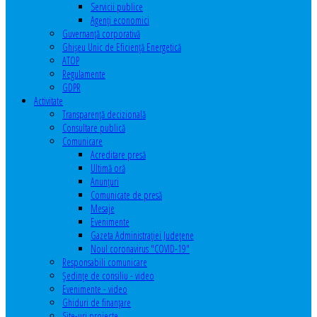
Servicii publice
Agenţi economici
Guvernanță corporativă
Ghişeu Unic de Eficienţă Energetică
ATOP
Regulamente
GDPR
Activitate
Transparenţă decizională
Consultare publică
Comunicare
Acreditare presă
Ultimă oră
Anunţuri
Comunicate de presă
Mesaje
Evenimente
Gazeta Administraţiei Judeţene
Noul coronavirus "COVID-19"
Responsabili comunicare
Şedinţe de consiliu - video
Evenimente - video
Ghiduri de finanţare
Site-uri proiecte