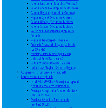
Raionul Nisporeni (Republica Moldova)
Raionul Anenii Noi (Republica Moldova)
Raionul Ungheni (Republica Moldova)
Regiunea Syunik (Republica Armenia)
Raionul Hîncești (Republica Moldova)
Raionul Străşeni (Republica Moldova)
Voievodatul Podkarpackie (Republica
Polonă)
Regiunea Transcarpatia (Ucraina)
Provincia Flevoland - Regatul Ţărilor de
Jos (Olanda)
Municipalitatea Panevėžys (Lituania)
Districtul Panevėžys (Lituania)
Regiunea Ivano-Frankivsk (Ucraina)
Judeţul Jasz-Nagykun-Szolnok (Ungaria)
Cooperare şi promovare internaţională
Reprezentare internaţională
INTERPRET EUROPE – Asociația Europeană
pentru Interpretarea Patrimoniului
Asociația Europeană a Zonelor Montane -
EUROMONTANA
Asociația Regiunilor Europene de
Frontieră (AEBR)