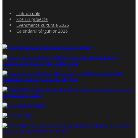
Link-uri utile
Site-uri proiecte
Evenimente culturale 2026
Calendarul târgurilor 2026