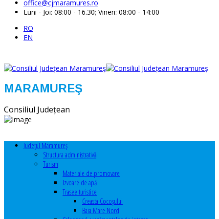
office@cjmaramures.ro
Luni - Joi: 08:00 - 16.30; Vineri: 08:00 - 14:00
RO
EN
MARAMUREŞ
Consiliul Judeţean
Judeţul Maramureş
Structura administrativă
Turism
Materiale de promovare
Izvoare de apă
Trasee turistice
Creasta Cocoșului
Baia Mare Nord