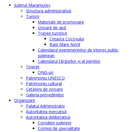
Judeţul Maramureş
Structura administrativă
Turism
Materiale de promovare
Izvoare de apă
Trasee turistice
Creasta Cocoșului
Baia Mare Nord
Calendarul evenimentelor de interes public
judeţean
Calendarul târgurilor şi al pieţelor
Tineret
ONG-uri
Patrimoniu UNESCO
Patrimoniu cultural
Cetăţeni de onoare
Galeria președinților
Organizare
Palatul Administrativ
Autoritatea executivă
Autoritatea deliberativă
Consilieri judeţeni
Comisii de specialitate