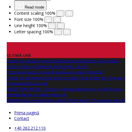
Read mode
Content scaling
100
%
Font size
100
%
Line height
100
%
Letter spacing
100
%
ULTIMĂ ORĂ
Lucrări de montare grinzi prefabricate la obiectivul de investitie
PASAJ CLUBUL VĂCARILOR (BAIA MARE - RECEA)
Programul pentru școli al României an școlar 2024-2025
Cărțile de identitate electronice și simple, disponibile din 10 iunie și
în municipiul Baia Mare
ANUNŢ IMPORTANT! Consiliul Județean Maramureș își desfășoară
activitatea într-un sediu temporar.
Numărul 262 al revistei de cultură "Nord Literar" își așteaptă cititorii
Prima pagină
Contact
+40 262.212.110