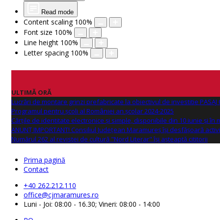
Read mode
Content scaling
100
%
Font size
100
%
Line height
100
%
Letter spacing
100
%
ULTIMĂ ORĂ
Lucrări de montare grinzi prefabricate la obiectivul de investitie PAS
Programul pentru școli al României an școlar 2024-2025
Cărțile de identitate electronice și simple, disponibile din 10 iunie și în
ANUNŢ IMPORTANT! Consiliul Județean Maramureș își desfășoară activi
Numărul 262 al revistei de cultură "Nord Literar" își așteaptă cititorii
Prima pagină
Contact
+40 262.212.110
office@cjmaramures.ro
Luni - Joi: 08:00 - 16.30; Vineri: 08:00 - 14:00