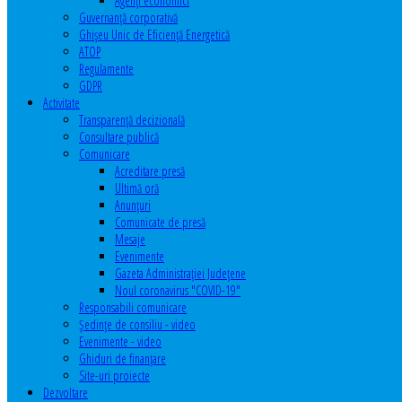
Agenţi economici
Guvernanță corporativă
Ghişeu Unic de Eficienţă Energetică
ATOP
Regulamente
GDPR
Activitate
Transparenţă decizională
Consultare publică
Comunicare
Acreditare presă
Ultimă oră
Anunţuri
Comunicate de presă
Mesaje
Evenimente
Gazeta Administraţiei Judeţene
Noul coronavirus "COVID-19"
Responsabili comunicare
Şedinţe de consiliu - video
Evenimente - video
Ghiduri de finanţare
Site-uri proiecte
Dezvoltare