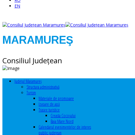
RO
EN
MARAMUREŞ
Consiliul Judeţean
Judeţul Maramureş
Structura administrativă
Turism
Materiale de promovare
Izvoare de apă
Trasee turistice
Creasta Cocoșului
Baia Mare Nord
Calendarul evenimentelor de interes
public judeţean