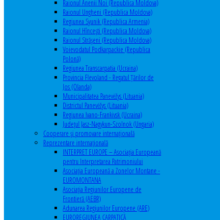
Raionul Anenii Noi (Republica Moldova)
Raionul Ungheni (Republica Moldova)
Regiunea Syunik (Republica Armenia)
Raionul Hîncești (Republica Moldova)
Raionul Străşeni (Republica Moldova)
Voievodatul Podkarpackie (Republica
Polonă)
Regiunea Transcarpatia (Ucraina)
Provincia Flevoland - Regatul Ţărilor de
Jos (Olanda)
Municipalitatea Panevėžys (Lituania)
Districtul Panevėžys (Lituania)
Regiunea Ivano-Frankivsk (Ucraina)
Judeţul Jasz-Nagykun-Szolnok (Ungaria)
Cooperare şi promovare internaţională
Reprezentare internaţională
INTERPRET EUROPE – Asociația Europeană
pentru Interpretarea Patrimoniului
Asociația Europeană a Zonelor Montane -
EUROMONTANA
Asociația Regiunilor Europene de
Frontieră (AEBR)
Adunarea Regiunilor Europene (ARE)
EUROREGIUNEA CARPATICĂ