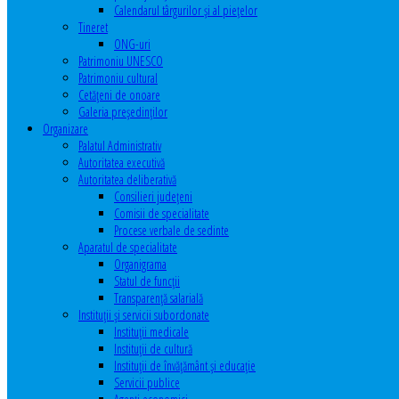
Calendarul târgurilor şi al pieţelor
Tineret
ONG-uri
Patrimoniu UNESCO
Patrimoniu cultural
Cetăţeni de onoare
Galeria președinților
Organizare
Palatul Administrativ
Autoritatea executivă
Autoritatea deliberativă
Consilieri judeţeni
Comisii de specialitate
Procese verbale de sedinte
Aparatul de specialitate
Organigrama
Statul de funcții
Transparență salarială
Instituţii şi servicii subordonate
Instituţii medicale
Instituţii de cultură
Instituţii de învăţământ şi educaţie
Servicii publice