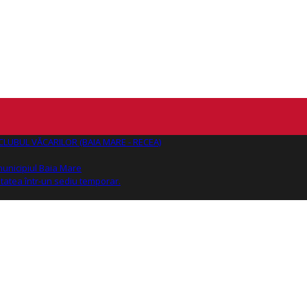
AJ CLUBUL VĂCARILOR (BAIA MARE - RECEA)
 municipiul Baia Mare
tatea într-un sediu temporar.