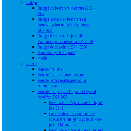
Strategii
Strategie de Dezvoltare Maramureș 2021-
2027
Strategie Sectorială - Dezvoltarea și
Promovarea Turismului în Maramureș
2021-2027
Strategia investiţională a județului
Maramureș pentru perioada 2021-2030
Strategia de dezvoltare 2014 - 2020
Planul Strategic Instituţional
Mediu
Proiecte
Proiecte finalizate
Proiecte în curs de implementare
Proiecte pentru revitalizarea satului
maramureşean
Proiecte finanțate prin Programul Regional
Nord-Vest 2021-2027
Dezvoltare Parc Specializare Inteligentă
Baia Sprie
Creare și dezvoltarea parcului de
specializare inteligentă Șomcuta Mare,
județul Maramureș
Dezvoltare Parc Specializare Inteligentă