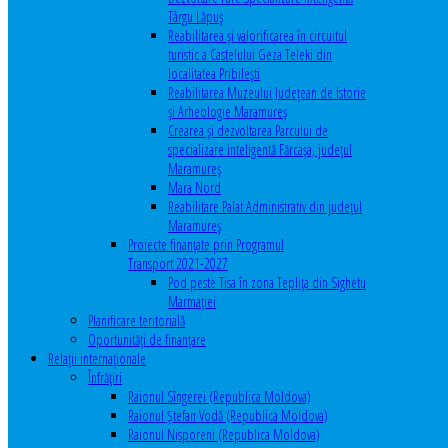
Târgu Lăpuș
Reabilitarea și valorificarea în circuitul
turistic a Castelului Geza Teleki din
localitatea Pribilești
Reabilitarea Muzeului Județean de Istorie
și Arheologie Maramureș
Crearea și dezvoltarea Parcului de
specializare inteligentă Fărcașa, județul
Maramureș
Mara Nord
Reabilitare Palat Administrativ din județul
Maramureș
Proiecte finanțate prin Programul
Transport 2021-2027
Pod peste Tisa în zona Teplița din Sighetu
Marmației
Planificare teritorială
Oportunităţi de finanţare
Relaţii internaţionale
Înfrăţiri
Raionul Sîngerei (Republica Moldova)
Raionul Ștefan Vodă (Republica Moldova)
Raionul Nisporeni (Republica Moldova)