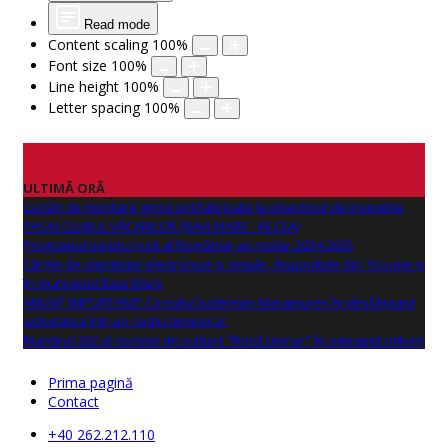
Read mode
Content scaling
100
%
Font size
100
%
Line height
100
%
Letter spacing
100
%
ULTIMĂ ORĂ
Lucrări de montare grinzi prefabricate la obiectivul de investitie
PASAJ CLUBUL VĂCARILOR (BAIA MARE - RECEA)
Programul pentru școli al României an școlar 2024-2025
Cărțile de identitate electronice și simple, disponibile din 10 iunie și
în municipiul Baia Mare
ANUNŢ IMPORTANT! Consiliul Județean Maramureș își desfășoară
activitatea într-un sediu temporar.
Numărul 262 al revistei de cultură "Nord Literar" își așteaptă cititorii
Prima pagină
Contact
+40 262.212.110