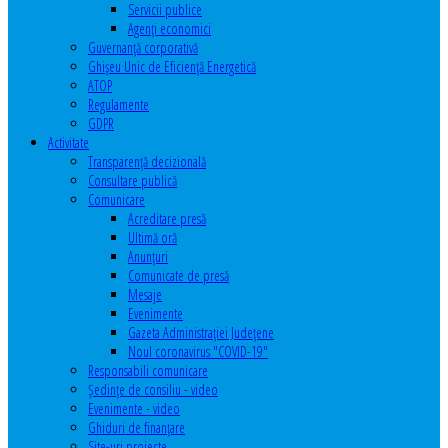
Servicii publice
Agenţi economici
Guvernanță corporativă
Ghişeu Unic de Eficienţă Energetică
ATOP
Regulamente
GDPR
Activitate
Transparenţă decizională
Consultare publică
Comunicare
Acreditare presă
Ultimă oră
Anunţuri
Comunicate de presă
Mesaje
Evenimente
Gazeta Administraţiei Judeţene
Noul coronavirus "COVID-19"
Responsabili comunicare
Şedinţe de consiliu - video
Evenimente - video
Ghiduri de finanţare
Site-uri proiecte