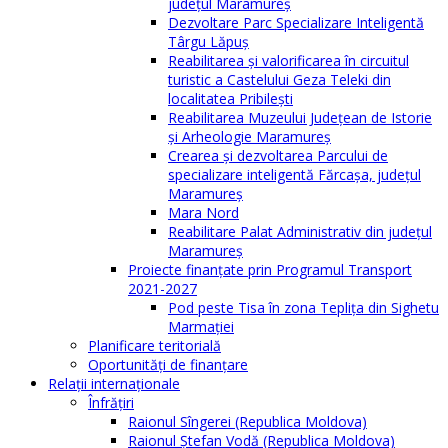
județul Maramureș
Dezvoltare Parc Specializare Inteligentă
Târgu Lăpuș
Reabilitarea și valorificarea în circuitul
turistic a Castelului Geza Teleki din
localitatea Pribilești
Reabilitarea Muzeului Județean de Istorie
și Arheologie Maramureș
Crearea și dezvoltarea Parcului de
specializare inteligentă Fărcașa, județul
Maramureș
Mara Nord
Reabilitare Palat Administrativ din județul
Maramureș
Proiecte finanțate prin Programul Transport
2021-2027
Pod peste Tisa în zona Teplița din Sighetu
Marmației
Planificare teritorială
Oportunităţi de finanţare
Relaţii internaţionale
Înfrăţiri
Raionul Sîngerei (Republica Moldova)
Raionul Ștefan Vodă (Republica Moldova)