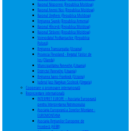
Raionul Nisporeni (Republica Moldova)
Raionul Anenii Noi (Republica Moldova)
Raionul Ungheni (Republica Moldova)
Regiunea Syunik (Republica Armenia)
Raionul Hîncești (Republica Moldova)
Raionul Străşeni (Republica Moldova)
Voievodatul Podkarpackie (Republica
Polonă)
Regiunea Transcarpatia (Ucraina)
Provincia Flevoland - Regatul Ţărilor de
Jos (Olanda)
Municipalitatea Panevėžys (Lituania)
Districtul Panevėžys (Lituania)
Regiunea Ivano-Frankivsk (Ucraina)
Judeţul Jasz-Nagykun-Szolnok (Ungaria)
Cooperare şi promovare internaţională
Reprezentare internaţională
INTERPRET EUROPE – Asociația Europeană
pentru Interpretarea Patrimoniului
Asociația Europeană a Zonelor Montane -
EUROMONTANA
Asociația Regiunilor Europene de
Frontieră (AEBR)