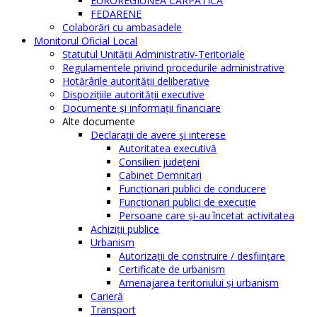
EUROREGIUNEA CARPATICĂ
FEDARENE
Colaborări cu ambasadele
Monitorul Oficial Local
Statutul Unităţii Administrativ-Teritoriale
Regulamentele privind procedurile administrative
Hotărârile autorităţii deliberative
Dispoziţiile autorităţii executive
Documente şi informaţii financiare
Alte documente
Declaraţii de avere şi interese
Autoritatea executivă
Consilieri judeţeni
Cabinet Demnitari
Funcţionari publici de conducere
Funcționari publici de execuție
Persoane care şi-au încetat activitatea
Achiziţii publice
Urbanism
Autorizații de construire / desființare
Certificate de urbanism
Amenajarea teritoriului şi urbanism
Carieră
Transport