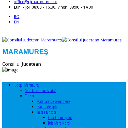
office@cjmaramures.ro
Luni - Joi: 08:00 - 16.30; Vineri: 08:00 - 14:00
RO
EN
MARAMUREŞ
Consiliul Judeţean
Judeţul Maramureş
Structura administrativă
Turism
Materiale de promovare
Izvoare de apă
Trasee turistice
Creasta Cocoșului
Baia Mare Nord