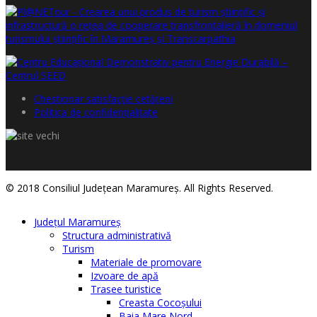
Chestionar satisfacţie cetăţeni
Politica de confidențialitate
© 2018 Consiliul Judeţean Maramureş. All Rights Reserved.
Judeţul Maramureş
Structura administrativă
Turism
Materiale de promovare
Izvoare de apă
Trasee turistice
Creasta Cocoșului
Baia Mare Nord