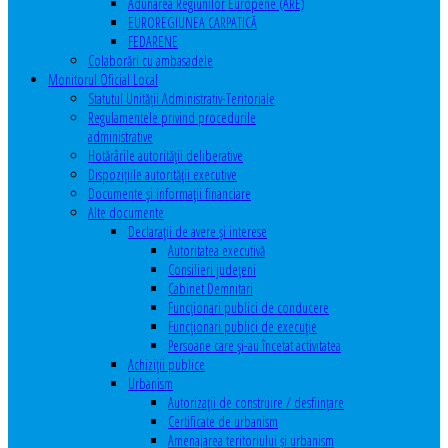
Adunarea Regiunilor Europene (ARE)
EUROREGIUNEA CARPATICĂ
FEDARENE
Colaborări cu ambasadele
Monitorul Oficial Local
Statutul Unităţii Administrativ-Teritoriale
Regulamentele privind procedurile
administrative
Hotărârile autorităţii deliberative
Dispoziţiile autorităţii executive
Documente şi informaţii financiare
Alte documente
Declaraţii de avere şi interese
Autoritatea executivă
Consilieri judeţeni
Cabinet Demnitari
Funcţionari publici de conducere
Funcționari publici de execuție
Persoane care şi-au încetat activitatea
Achiziţii publice
Urbanism
Autorizații de construire / desființare
Certificate de urbanism
Amenajarea teritoriului şi urbanism