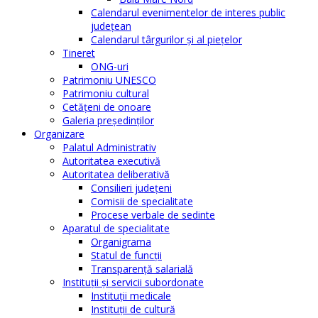
Calendarul evenimentelor de interes public
judeţean
Calendarul târgurilor şi al pieţelor
Tineret
ONG-uri
Patrimoniu UNESCO
Patrimoniu cultural
Cetăţeni de onoare
Galeria președinților
Organizare
Palatul Administrativ
Autoritatea executivă
Autoritatea deliberativă
Consilieri judeţeni
Comisii de specialitate
Procese verbale de sedinte
Aparatul de specialitate
Organigrama
Statul de funcții
Transparență salarială
Instituţii şi servicii subordonate
Instituţii medicale
Instituţii de cultură