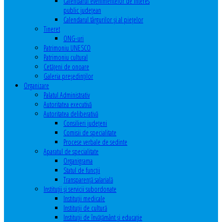
Calendarul evenimentelor de interes
public judeţean
Calendarul târgurilor şi al pieţelor
Tineret
ONG-uri
Patrimoniu UNESCO
Patrimoniu cultural
Cetăţeni de onoare
Galeria președinților
Organizare
Palatul Administrativ
Autoritatea executivă
Autoritatea deliberativă
Consilieri judeţeni
Comisii de specialitate
Procese verbale de sedinte
Aparatul de specialitate
Organigrama
Statul de funcții
Transparență salarială
Instituţii şi servicii subordonate
Instituţii medicale
Instituţii de cultură
Instituţii de învăţământ şi educaţie