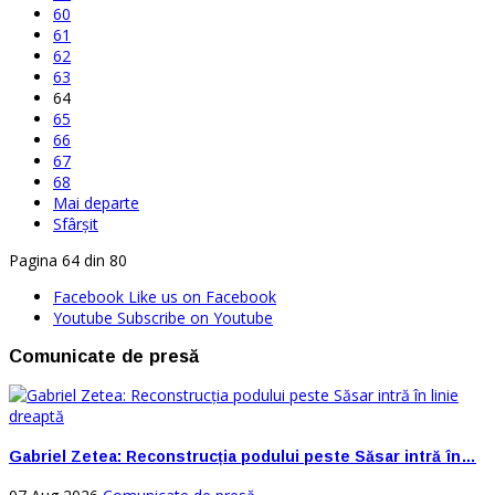
60
61
62
63
64
65
66
67
68
Mai departe
Sfârșit
Pagina 64 din 80
Facebook
Like us on Facebook
Youtube
Subscribe on Youtube
Comunicate de presă
Gabriel Zetea: Reconstrucția podului peste Săsar intră în…