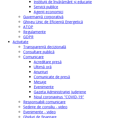
Instituţii de învăţământ şi educaţie
Servicii publice
Agenţi economici
Guvernanță corporativă
Ghişeu Unic de Eficienţă Energetică
ATOP
Regulamente
GDPR
Activitate
Transparenţă decizională
Consultare publică
Comunicare
Acreditare presă
Ultimă oră
Anunţuri
Comunicate de presă
Mesaje
Evenimente
Gazeta Administraţiei Judeţene
Noul coronavirus "COVID-19"
Responsabili comunicare
Şedinţe de consiliu - video
Evenimente - video
Ghiduri de finanţare