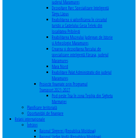
județul Maramureș
Dezvoltare Parc Specializare Inteligentă
Târgu Lăpuș
Reabilitarea și valorificarea în circuitul
turistic a Castelului Geza Teleki din
localitatea Pribilești
Reabilitarea Muzeului Județean de Istorie
și Arheologie Maramureș
Crearea și dezvoltarea Parcului de
specializare inteligentă Fărcașa, județul
Maramureș
Mara Nord
Reabilitare Palat Administrativ din județul
Maramureș
Proiecte finanțate prin Programul
Transport 2021-2027
Pod peste Tisa în zona Teplița din Sighetu
Marmației
Planificare teritorială
Oportunităţi de finanţare
Relaţii internaţionale
Înfrăţiri
Raionul Sîngerei (Republica Moldova)
Raionul Ștefan Vodă (Republica Moldova)