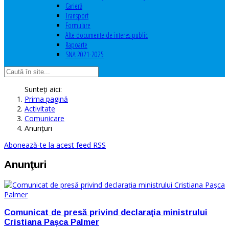
Carieră
Transport
Formulare
Alte documente de interes public
Rapoarte
SNA 2021-2025
Sunteți aici:
Prima pagină
Activitate
Comunicare
Anunţuri
Abonează-te la acest feed RSS
Anunţuri
Comunicat de presă privind declaraţia ministrului
Cristiana Paşca Palmer