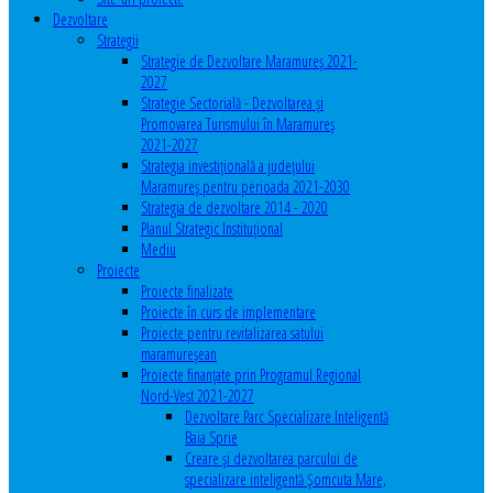
Dezvoltare
Strategii
Strategie de Dezvoltare Maramureș 2021-
2027
Strategie Sectorială - Dezvoltarea și
Promovarea Turismului în Maramureș
2021-2027
Strategia investiţională a județului
Maramureș pentru perioada 2021-2030
Strategia de dezvoltare 2014 - 2020
Planul Strategic Instituţional
Mediu
Proiecte
Proiecte finalizate
Proiecte în curs de implementare
Proiecte pentru revitalizarea satului
maramureşean
Proiecte finanțate prin Programul Regional
Nord-Vest 2021-2027
Dezvoltare Parc Specializare Inteligentă
Baia Sprie
Creare și dezvoltarea parcului de
specializare inteligentă Șomcuta Mare,