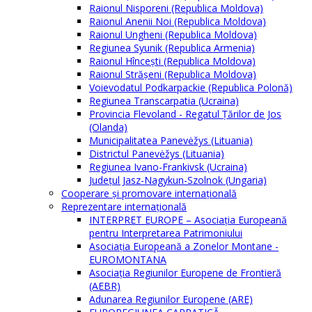
Raionul Nisporeni (Republica Moldova)
Raionul Anenii Noi (Republica Moldova)
Raionul Ungheni (Republica Moldova)
Regiunea Syunik (Republica Armenia)
Raionul Hîncești (Republica Moldova)
Raionul Străşeni (Republica Moldova)
Voievodatul Podkarpackie (Republica Polonă)
Regiunea Transcarpatia (Ucraina)
Provincia Flevoland - Regatul Ţărilor de Jos
(Olanda)
Municipalitatea Panevėžys (Lituania)
Districtul Panevėžys (Lituania)
Regiunea Ivano-Frankivsk (Ucraina)
Judeţul Jasz-Nagykun-Szolnok (Ungaria)
Cooperare şi promovare internaţională
Reprezentare internaţională
INTERPRET EUROPE – Asociația Europeană
pentru Interpretarea Patrimoniului
Asociația Europeană a Zonelor Montane -
EUROMONTANA
Asociația Regiunilor Europene de Frontieră
(AEBR)
Adunarea Regiunilor Europene (ARE)